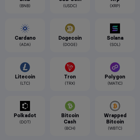
(BNB)
(USDC)
(XRP)
Cardano
Dogecoin
Solana
(ADA)
(DOGE)
(SOL)
Litecoin
Tron
Polygon
(LTC)
(TRX)
(MATIC)
Polkadot
Bitcoin
Wrapped
Cash
Bitcoin
(DOT)
(BCH)
(WBTC)