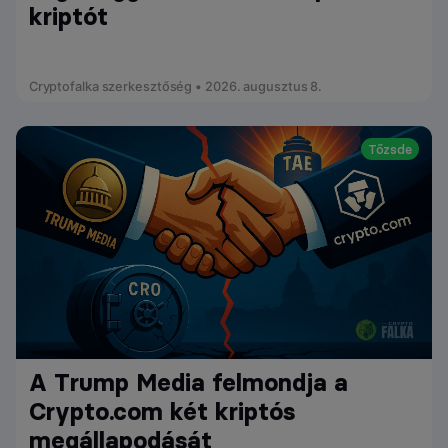
kriptót
Cryptofalka szerkesztőség • 2026. augusztus 8.
Tőzsde
A Trump Media felmondja a
Crypto.com két kriptós
megállapodását