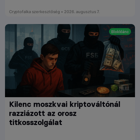
Cryptofalka szerkesztőség • 2026. augusztus 7.
Blokklánc
Kilenc moszkvai kriptováltónál
razziázott az orosz
titkosszolgálat