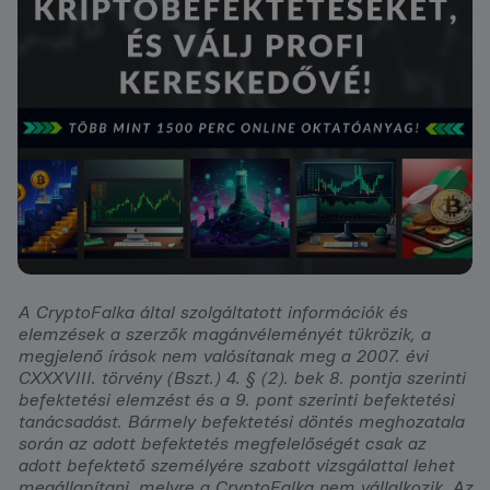
A CryptoFalka által szolgáltatott információk és
elemzések a szerzők magánvéleményét tükrözik, a
megjelenő írások nem valósítanak meg a 2007. évi
CXXXVIII. törvény (Bszt.) 4. § (2). bek 8. pontja szerinti
befektetési elemzést és a 9. pont szerinti befektetési
tanácsadást. Bármely befektetési döntés meghozatala
során az adott befektetés megfelelőségét csak az
adott befektető személyére szabott vizsgálattal lehet
megállapítani, melyre a CryptoFalka nem vállalkozik. Az