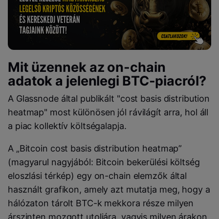
Mit üzennek az on-chain
adatok a jelenlegi BTC-piacról?
A Glassnode által publikált "cost basis distribution
heatmap" most különösen jól rávilágít arra, hol áll
a piac kollektív költségalapja.
A „Bitcoin cost basis distribution heatmap”
(magyarul nagyjából: Bitcoin bekerülési költség
eloszlási térkép) egy on-chain elemzők által
használt grafikon, amely azt mutatja meg, hogy a
hálózaton tárolt BTC-k mekkora része milyen
árszinten mozgott utoljára, vagyis milyen árakon