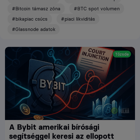
#Bitcoin támasz zóna
#BTC spot volumen
#bikapiac csúcs
#piaci likviditás
#Glassnode adatok
Tőzsde
A Bybit amerikai bírósági
segítséggel keresi az ellopott