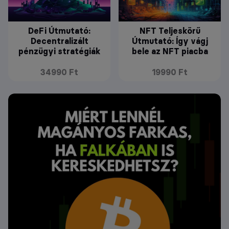
DeFi Útmutató:
NFT Teljeskörű
Decentralizált
Útmutató: Így vágj
pénzügyi stratégiák
bele az NFT piacba
34990 Ft
19990 Ft