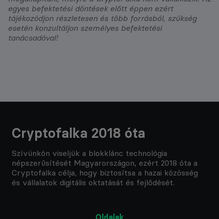
egyes befektetési döntések előtt éppen ezért
tájékozódjon részletesen és több forrásból, szükség
esetén konzultáljon személyes befektetési
tanácsadóval!
Cryptofalka 2018 óta
Szívünkön viseljük a blokklánc technológia
népszerűsítését Magyarországon, ezért 2018 óta a
Cryptofalka célja, hogy biztosítsa a hazai közösség
és vállalatok digitális oktatását és fejlődését.
Oldalak