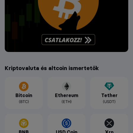
Kriptovaluta és altcoin ismertetők
Bitcoin
Ethereum
Tether
(BTC)
(ETH)
(USDT)
BNB
USD Coin
Xrp