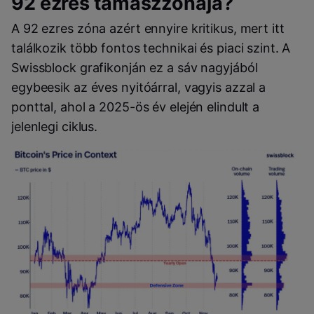
92 ezres támaszzónája?
A 92 ezres zóna azért ennyire kritikus, mert itt
találkozik több fontos technikai és piaci szint. A
Swissblock grafikonján ez a sáv nagyjából
egybeesik az éves nyitóárral, vagyis azzal a
ponttal, ahol a 2025-ös év elején elindult a
jelenlegi ciklus.