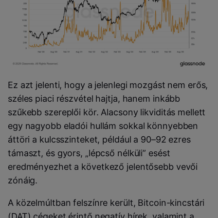
Ez azt jelenti, hogy a jelenlegi mozgást nem erős,
széles piaci részvétel hajtja, hanem inkább
szűkebb szereplői kör. Alacsony likviditás mellett
egy nagyobb eladói hullám sokkal könnyebben
áttöri a kulcsszinteket, például a 90–92 ezres
támaszt, és gyors, „lépcső nélküli” esést
eredményezhet a következő jelentősebb vevői
zónáig.
A közelmúltban felszínre került, Bitcoin-kincstári
(DAT) cégeket érintő negatív hírek, valamint a