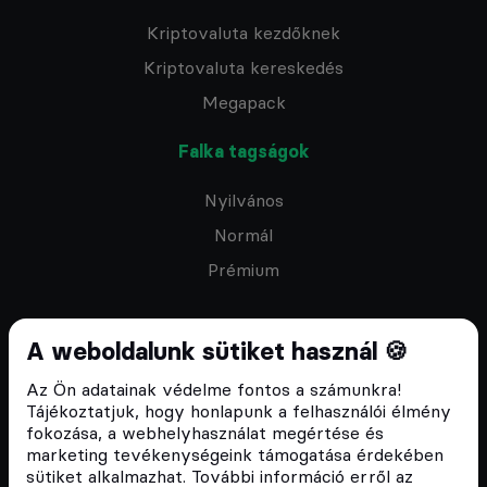
Kriptovaluta kezdőknek
Kriptovaluta kereskedés
Megapack
Falka tagságok
Nyilvános
Normál
Prémium
A weboldalunk sütiket használ 🍪
Az Ön adatainak védelme fontos a számunkra!
Feliratkozom a hírlevélre
Tájékoztatjuk, hogy honlapunk a felhasználói élmény
fokozása, a webhelyhasználat megértése és
marketing tevékenységeink támogatása érdekében
sütiket alkalmazhat. További információ erről az