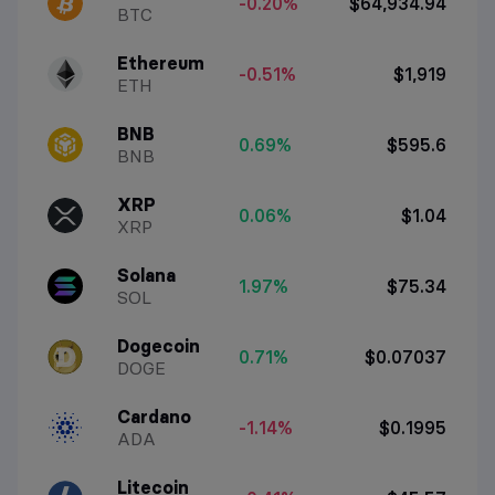
-0.20%
$64,934.94
BTC
Ethereum
-0.51%
$1,919
ETH
BNB
0.69%
$595.6
BNB
XRP
0.06%
$1.04
XRP
Solana
1.97%
$75.34
SOL
Dogecoin
0.71%
$0.07037
DOGE
Cardano
-1.14%
$0.1995
ADA
Litecoin