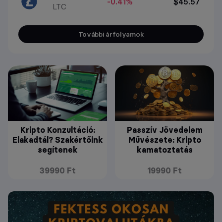
-0.41%
$45.57
LTC
További árfolyamok
Kripto Konzultáció:
Passzív Jövedelem
Elakadtál? Szakértőink
Művészete: Kripto
segítenek
kamatoztatás
39990 Ft
19990 Ft