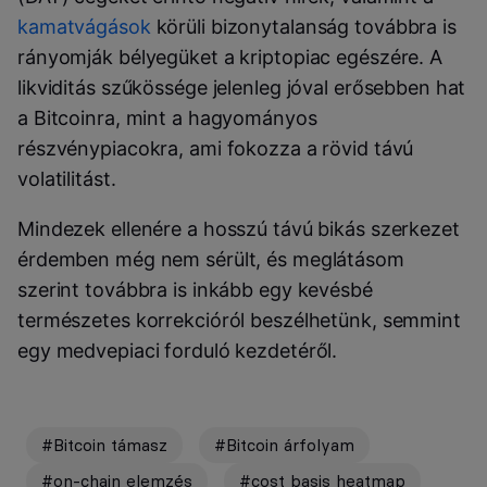
kamatvágások
körüli bizonytalanság továbbra is
rányomják bélyegüket a kriptopiac egészére. A
likviditás szűkössége jelenleg jóval erősebben hat
a Bitcoinra, mint a hagyományos
részvénypiacokra, ami fokozza a rövid távú
volatilitást.
Mindezek ellenére a hosszú távú bikás szerkezet
érdemben még nem sérült, és meglátásom
szerint továbbra is inkább egy kevésbé
természetes korrekcióról beszélhetünk, semmint
egy medvepiaci forduló kezdetéről.
#Bitcoin támasz
#Bitcoin árfolyam
#on-chain elemzés
#cost basis heatmap