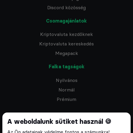
Discord közösség
Csomagajánlatok
Kriptovaluta kezdőknek
Kriptovaluta kereskedés
Megapack
Falka tagságok
Nyilvános
Normál
Prémium
A weboldalunk sütiket használ 🍪
Az Ön adatainak védelme fontos a számunkra!