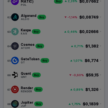
$0,07662
2,26%
61
MATIC)
Buy
POL
Algorand
$0,08749
-1,14%
62
Buy
ALGO
Kaspa
$0,02666
0,46%
63
Buy
KAS
Cosmos
$1,382
0,71%
64
Buy
ATOM
GateToken
$6,774
1,07%
65
Buy
GT
Quant
$59,15
-0,60%
66
Buy
QNT
Render
$1,326
0,89%
67
Buy
RENDER
Jupiter
$0,1839
1,75%
68
Buy
JUP