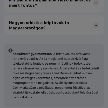
Mit jelent a forgalomban lévő kínálat, és
miért fontos?
Hogyan adózik a kriptovaluta
Magyarországon?
Kockázati figyelmeztetés.
A kriptovaluták árfolyama
rendkívül volatilis. Az itt megjelenő adatok kizárólag
tájékoztató jellegűek, és nem minősülnek befektetési
tanácsadásnak vagy ajánlásnak. A befektetés a befektetett
tőke részleges vagy teljes elvesztésével járhat — csak
olyan összeget kockáztass, amelynek elvesztését
megengedheted magadnak. Az árfolyamadatokat a
CoinMarketCap szolgáltatja, percenként frissülve; az
adatok tájékoztató jellegűek, pontosságukért felelősséget
nem vállalunk.