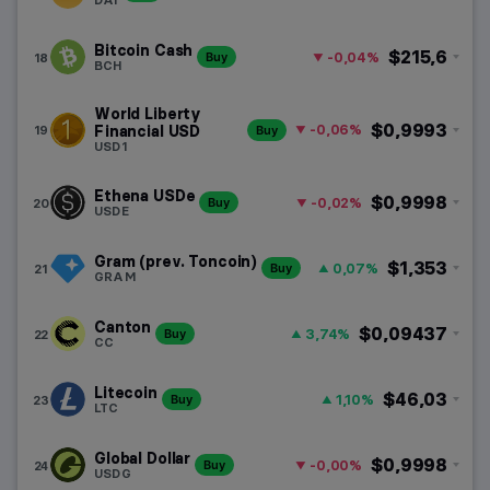
Bitcoin Cash
$215,6
-0,04%
18
Buy
BCH
World Liberty
$0,9993
-0,06%
19
Financial USD
Buy
USD1
Ethena USDe
$0,9998
-0,02%
20
Buy
USDE
Gram (prev. Toncoin)
$1,353
0,07%
21
Buy
GRAM
Canton
$0,09437
3,74%
22
Buy
CC
Litecoin
$46,03
1,10%
23
Buy
LTC
Global Dollar
$0,9998
-0,00%
24
Buy
USDG