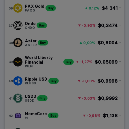
PAX Gold
$4 341
0,12%
36
Buy
PAXG
Ondo
$0,3474
-0,93%
37
Buy
ONDO
Aster
$0,6004
0,00%
38
Buy
ASTER
World Liberty
$0,05099
-1,27%
39
Financial
Buy
WLFI
Ripple USD
$0,9998
-0,03%
40
Buy
RLUSD
USDD
$0,9992
-0,03%
41
Buy
USDD
MemeCore
$1,138
-0,98%
42
Buy
M