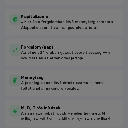
Kapitalizáció
Az ár és a forgalomban lévő mennyiség szorzata.
Alapból e szerint van rangsorolva a lista.
Forgalom (nap)
Az elmúlt 24 órában gazdát cserélt összeg — a
likviditás és az érdeklődés jelzője.
Mennyiség
A jelenleg piacon lévő érmék száma — nem
feltétlenül a maximális készlet.
M, B, T rövidítések
A nagy számokat rövidítve jelenítjük meg: M =
millió, B = milliárd, T = billió. Pl. 1,2 B = 1,2 milliárd.