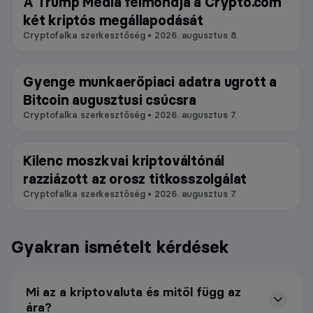
A Trump Media felmondja a Crypto.com
Tőzsde
két kriptós megállapodását
Cryptofalka szerkesztőség • 2026. augusztus 8.
Gyenge munkaerőpiaci adatra ugrott a
Bitcoin
Bitcoin augusztusi csúcsra
Cryptofalka szerkesztőség • 2026. augusztus 7.
Kilenc moszkvai kriptováltónál
Blokklánc
razziázott az orosz titkosszolgálat
Cryptofalka szerkesztőség • 2026. augusztus 7.
Gyakran ismételt kérdések
Mi az a kriptovaluta és mitől függ az
ára?