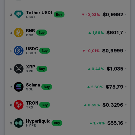
HUF
Layer-1 láncok
Magyar forint
Tether USDt
$0,9992
-0,03%
3
Buy
USDT
Layer-2 láncok
BNB
$601,7
1,86%
4
Buy
Memecoinok
BNB
USDC
DeFi
$0,9999
-0,01%
5
Buy
USDC
RWA
XRP
$1,035
0,44%
6
Buy
XRP
AI kriptovaluták
Solana
$75,79
2,60%
7
Buy
SOL
DePIN
TRON
$0,3296
0,59%
8
Buy
TRX
Hyperliquid
$55,16
1,74%
9
Buy
HYPE