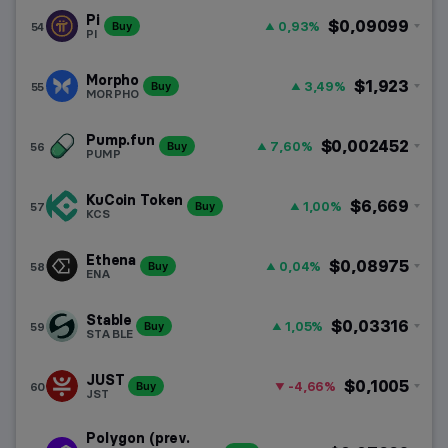
Pi
$0,09099
0,93%
54
Buy
PI
Morpho
$1,923
3,49%
55
Buy
MORPHO
Pump.fun
$0,002452
7,60%
56
Buy
PUMP
KuCoin Token
$6,669
1,00%
57
Buy
KCS
Ethena
$0,08975
0,04%
58
Buy
ENA
Stable
$0,03316
1,05%
59
Buy
STABLE
JUST
$0,1005
-4,66%
60
Buy
JST
Polygon (prev.