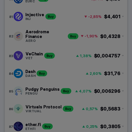
EURC
Injective
$4,401
-2,85%
81
Buy
INJ
Aerodrome
$0,4328
-1,90%
82
Finance
Buy
AERO
VeChain
$0,004757
1,38%
83
Buy
VET
Dash
$31,76
2,60%
84
Buy
DASH
Pudgy Penguins
$0,006296
4,07%
85
Buy
PENGU
Virtuals Protocol
$0,5683
0,57%
86
Buy
VIRTUAL
ether.fi
$0,3805
0,25%
87
Buy
ETHFI