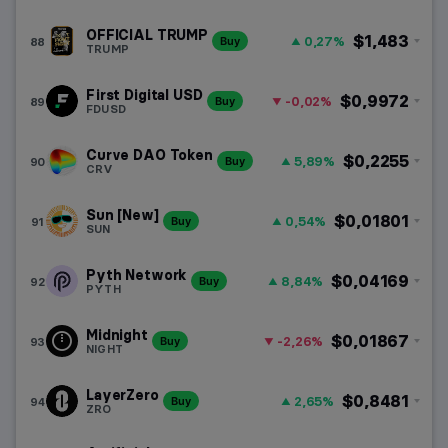
OFFICIAL TRUMP
$1,483
0,27%
88
Buy
TRUMP
First Digital USD
$0,9972
-0,02%
89
Buy
FDUSD
Curve DAO Token
$0,2255
5,89%
90
Buy
CRV
Sun [New]
$0,01801
0,54%
91
Buy
SUN
Pyth Network
$0,04169
8,84%
92
Buy
PYTH
Midnight
$0,01867
-2,26%
93
Buy
NIGHT
LayerZero
$0,8481
2,65%
94
Buy
ZRO