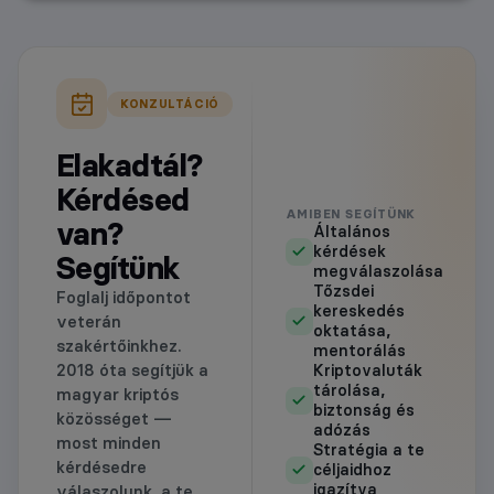
KONZULTÁCIÓ
Elakadtál?
Kérdésed
AMIBEN SEGÍTÜNK
van?
Általános
kérdések
Segítünk
megválaszolása
Tőzsdei
Foglalj időpontot
kereskedés
veterán
oktatása,
szakértőinkhez.
mentorálás
2018 óta segítjük a
Kriptovaluták
tárolása,
magyar kriptós
biztonság és
közösséget —
adózás
most minden
Stratégia a te
kérdésedre
céljaidhoz
igazítva
válaszolunk, a te