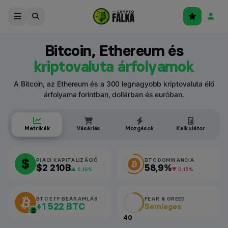
Bitcoin, Ethereum és
kriptovaluta árfolyamok
A Bitcoin, az Ethereum és a 300 legnagyobb kriptovaluta élő
árfolyama forintban, dollárban és euróban.
Metrikák
Vásárlás
Mozgások
Kalkulátor
$
PIACI KAPITALIZÁCIÓ
BTC DOMINANCIA
$2 210B
58,9%
▲ 0,16%
▼ 0,15%
BTC ETF BEÁRAMLÁS
FEAR & GREED
+1 522 BTC
Semleges
40