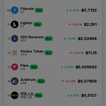
Filecoin
$0,7132
3,43%
69
Buy
FIL
Lighter
$2,291
-0,41%
70
Buy
LIT
XDC Network
$0,02698
1,94%
71
Buy
XDC
Venice Token
$11,15
-2,37%
72
Buy
VVV
Flare
$0,006082
1,49%
73
Buy
FLR
Arbitrum
$0,07809
-0,23%
74
Buy
ARB
币安人生
$0,5137
0,31%
75
Buy
币安人生