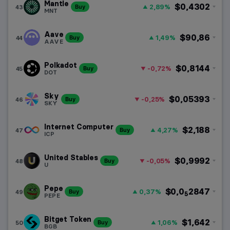
Mantle
$0,4302
2,89%
43
Buy
MNT
Aave
$90,86
1,49%
44
Buy
AAVE
Polkadot
$0,8144
-0,72%
45
Buy
DOT
Sky
$0,05393
-0,25%
46
Buy
SKY
Internet Computer
$2,188
4,27%
47
Buy
ICP
United Stables
$0,9992
-0,05%
48
Buy
U
Pepe
$0,0
2847
0,37%
49
Buy
5
PEPE
Bitget Token
$1,642
1,06%
50
Buy
BGB