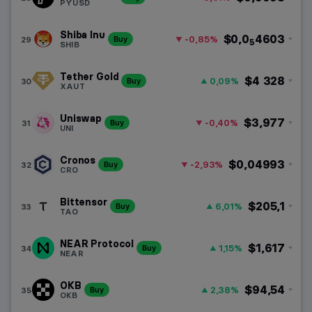
PYUSD
Shiba Inu
$0,0
4603
-0,85%
29
Buy
5
SHIB
Tether Gold
$4 328
0,09%
30
Buy
XAUT
Uniswap
$3,977
-0,40%
31
Buy
UNI
Cronos
$0,04993
-2,93%
32
Buy
CRO
Bittensor
$205,1
6,01%
33
Buy
TAO
NEAR Protocol
$1,617
1,15%
34
Buy
NEAR
OKB
$94,54
2,38%
35
Buy
OKB