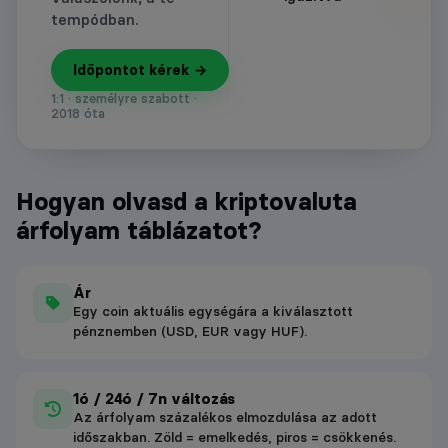
tempódban.
Időpontot kérek →
1:1 · személyre szabott ·
2018 óta
Hogyan olvasd a kriptovaluta
árfolyam táblázatot?
Ár
Egy coin aktuális egységára a kiválasztott
pénznemben (USD, EUR vagy HUF).
1ó / 24ó / 7n változás
Az árfolyam százalékos elmozdulása az adott
időszakban. Zöld = emelkedés, piros = csökkenés.