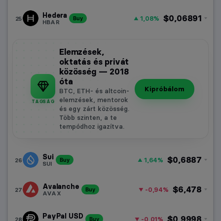
Hedera
$0,06891
1,08%
25
Buy
HBAR
Elemzések,
oktatás és privát
közösség — 2018
óta
Kipróbálom
BTC, ETH- és altcoin-
elemzések, mentorok
TAGSÁG
és egy zárt közösség.
Több szinten, a te
tempódhoz igazítva.
Sui
$0,6887
1,64%
26
Buy
SUI
Avalanche
$6,478
-0,94%
27
Buy
AVAX
PayPal USD
$0,9998
-0,01%
28
Buy