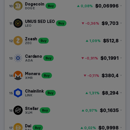
Dogecoin
$0,06996
0,08%
10
Buy
DOGE
UNUS SED LEO
$9,703
-0,36%
11
Buy
LEO
Zcash
$512,8
1,09%
12
Buy
ZEC
Cardano
$0,1991
-0,91%
13
Buy
ADA
Monero
$380,4
-0,11%
14
Buy
XMR
Chainlink
$8,294
1,31%
15
Buy
LINK
Stellar
$0,1635
0,97%
16
Buy
XLM
Dai
$0,9998
0,02%
17
Buy
DAI