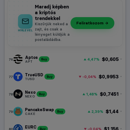
Maradj képben
a kriptós
trendekkel
Feliratkozom →
Kiszűrjük neked a
zajt, és csak a
HÍRLEVÉL
lényeget küldjük a
postaládádba.
Aptos
$0,605
4,47%
76
Buy
APT
TrueUSD
$0,9953
-0,04%
77
Buy
TUSD
Nexo
$0,7451
1,48%
78
Buy
NEXO
PancakeSwap
$1,44
2,39%
79
Buy
CAKE
EURC
$1,156
-0,04%
80
Buy