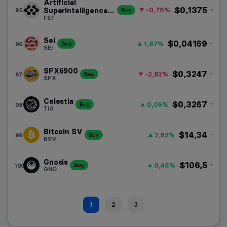
Artificial
$0,1375
-0,76%
95
Superintelligence
Buy
Alliance
FET
Sei
$0,04169
1,87%
96
Buy
SEI
SPX6900
$0,3247
-2,82%
97
Buy
SPX
Celestia
$0,3267
0,09%
98
Buy
TIA
Bitcoin SV
$14,34
2,82%
99
Buy
BSV
Gnosis
$106,5
0,48%
100
Buy
GNO
1
2
3