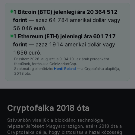
1 Bitcoin (BTC) jelenlegi ára
20 364 512
forint
— azaz
64 784
amerikai dollár vagy
56 046
euró.
1 Ethereum (ETH) jelenlegi ára
601 717
forint
— azaz
1914
amerikai dollár vagy
1656
euró.
Frissítve:
2026. augusztus 9. 04:10
· az árak percenként
frissülnek, forrásuk a CoinMarketCap.
Szakmailag ellenőrizte:
Honti Roland
— a Cryptofalka alapítója,
2018 óta.
Cryptofalka 2018 óta
Szívünkön viseljük a blokklánc technológia
népszerűsítését Magyarországon, ezért 2018 óta a
Cryptofalka célja, hogy biztosítsa a hazai közösség