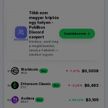
Több ezer
magyar kriptós
egy helyen -
Publikus
Discord
Csatlakozom →
csoport
KÖZÖSSÉG
Kérdezz, oszd meg
a meglátásaidat,
tanulj a Falkától —
mindezt ingyen.
Worldcoin
$0,3038
-1,47%
51
Buy
WLD
Ethereum Classic
$6,483
-0,26%
52
Buy
ETC
Audiera
$3,105
48,22%
53
Buy
BEAT