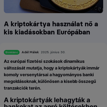
A kriptokártya használat nő a
kis kiadásokban Európában
Adél Málek
2025. június 30.
Blokklánc
Az európai fizetési szokások dinamikus
változását mutatja, hogy a kriptokártyák immár
komoly versenytársai a hagyományos banki
megoldásoknak, különösen a kisebb összegű
tranzakciók terén.
A kriptokártyák lehagyták a
bankokat az apró költésekben