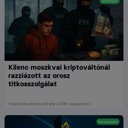
Blokklánc
Kilenc moszkvai kriptováltónál
razziázott az orosz
titkosszolgálat
Cryptofalka szerkesztőség • 2026. augusztus 7.
Kereskedés