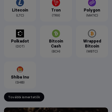
Litecoin
Tron
Polygon
(LTC)
(TRX)
(MATIC)
Polkadot
Bitcoin
Wrapped
Cash
Bitcoin
(DOT)
(BCH)
(WBTC)
Shiba Inu
(SHIB)
További ismertetők