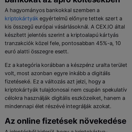
A hagyományos bankokkal szemben a
kriptokártyák
egyértelmű előnyre tettek szert a
kis összegű európai vásárlásoknál. A CEX.IO által
készített jelentés szerint a kriptoalapú kártyás
tranzakciók közel fele, pontosabban 45%-a, 10
euró alatti összegre esett.
Ez a kategória korábban a készpénz uralta terület
volt, most azonban egyre inkább a digitális
fizetéseké. Ez a változás azt jelzi, hogy a
kriptokártyák tulajdonosai nem csupán spekulatív
célokra használják digitális eszközeiket, hanem a
mindennapi élet részévé integrálják azokat.
Az online fizetések növekedése
A jelentésből kiderül, hogy a kriptokártya-