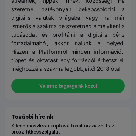
streamek, tippek, hírek, közösség! Ha
szeretnél hatékonyan bekapcsolódni a
digitális valuták világába vagy ha már
ismerős a szakma de szeretnéd elmélyíteni a
tudásodat és profitálni a digitális pénz
forradalmából, akkor nálunk a helyed!
Hiszen a Platformról minden információt,
tippet és oktatást egy forrásból érhetsz el,
méghozzá a szakma legjobbjaitól 2018 óta!
Válassz tagságaink közül
További híreink
Kilenc moszkvai kriptováltónál razziázott az
orosz titkosszolgálat