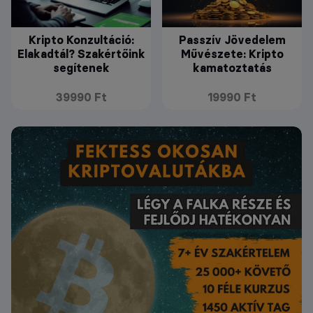
Kripto Konzultáció:
Passzív Jövedelem
Elakadtál? Szakértőink
Művészete: Kripto
segítenek
kamatoztatás
39990 Ft
19990 Ft