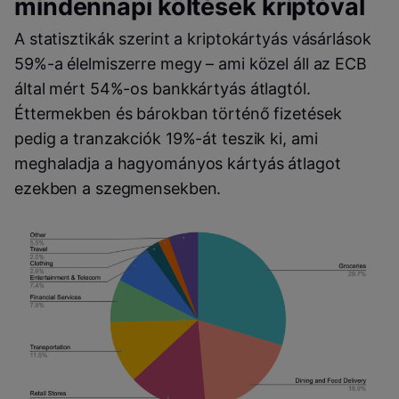
mindennapi költések kriptóval
A statisztikák szerint a kriptokártyás vásárlások
59%-a élelmiszerre megy – ami közel áll az ECB
által mért 54%-os bankkártyás átlagtól.
Éttermekben és bárokban történő fizetések
pedig a tranzakciók 19%-át teszik ki, ami
meghaladja a hagyományos kártyás átlagot
ezekben a szegmensekben.