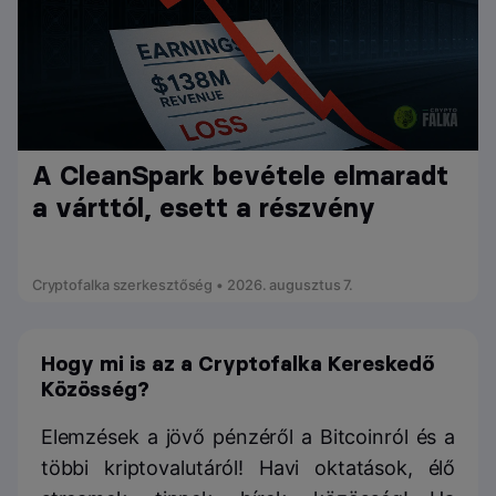
A CleanSpark bevétele elmaradt
a várttól, esett a részvény
Cryptofalka szerkesztőség • 2026. augusztus 7.
Hogy mi is az a Cryptofalka Kereskedő
Közösség?
Elemzések a jövő pénzéről a Bitcoinról és a
többi kriptovalutáról! Havi oktatások, élő