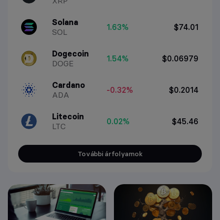
XRP
Solana
1.63%
$74.01
SOL
Dogecoin
1.54%
$0.06979
DOGE
Cardano
-0.32%
$0.2014
ADA
Litecoin
0.02%
$45.46
LTC
További árfolyamok