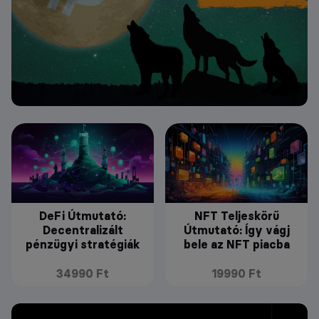
DeFi Útmutató:
NFT Teljeskörű
Decentralizált
Útmutató: Így vágj
pénzügyi stratégiák
bele az NFT piacba
34990 Ft
19990 Ft