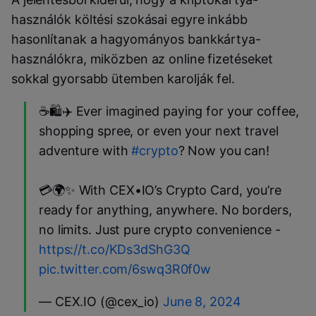
használók költési szokásai egyre inkább
hasonlítanak a hagyományos bankkártya-
használókra, miközben az online fizetéseket
sokkal gyorsabb ütemben karolják fel.
☕🛍️✈️ Ever imagined paying for your coffee,
shopping spree, or even your next travel
adventure with
#crypto
? Now you can!
💳🌍✨ With CEX•IO’s Crypto Card, you’re
ready for anything, anywhere. No borders,
no limits. Just pure crypto convenience -
https://t.co/KDs3dShG3Q
pic.twitter.com/6swq3R0f0w
— CEX.IO (@cex_io)
June 8, 2024