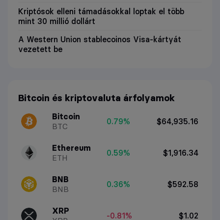
Kriptósok elleni támadásokkal loptak el több
mint 30 millió dollárt
A Western Union stablecoinos Visa-kártyát
vezetett be
Bitcoin és kriptovaluta árfolyamok
Bitcoin
0.79%
$64,935.16
BTC
Ethereum
0.59%
$1,916.34
ETH
BNB
0.36%
$592.58
BNB
XRP
-0.81%
$1.02