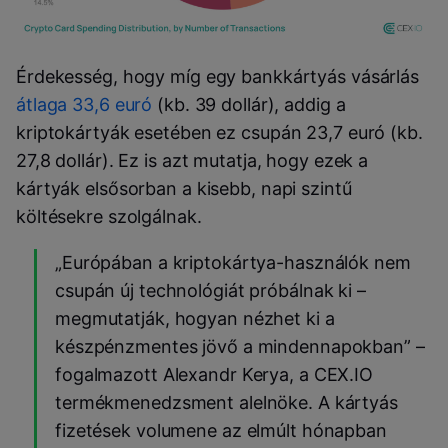
Érdekesség, hogy míg egy bankkártyás vásárlás
átlaga 33,6 euró
(kb. 39 dollár), addig a
kriptokártyák esetében ez csupán 23,7 euró (kb.
27,8 dollár). Ez is azt mutatja, hogy ezek a
kártyák elsősorban a kisebb, napi szintű
költésekre szolgálnak.
„Európában a kriptokártya-használók nem
csupán új technológiát próbálnak ki –
megmutatják, hogyan nézhet ki a
készpénzmentes jövő a mindennapokban” –
fogalmazott Alexandr Kerya, a CEX.IO
termékmenedzsment alelnöke. A kártyás
fizetések volumene az elmúlt hónapban