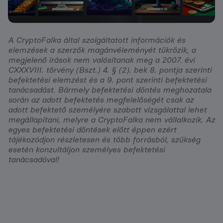
A CryptoFalka által szolgáltatott információk és
elemzések a szerzők magánvéleményét tükrözik, a
megjelenő írások nem valósítanak meg a 2007. évi
CXXXVIII. törvény (Bszt.) 4. § (2). bek 8. pontja szerinti
befektetési elemzést és a 9. pont szerinti befektetési
tanácsadást. Bármely befektetési döntés meghozatala
során az adott befektetés megfelelőségét csak az
adott befektető személyére szabott vizsgálattal lehet
megállapítani, melyre a CryptoFalka nem vállalkozik. Az
egyes befektetési döntések előtt éppen ezért
tájékozódjon részletesen és több forrásból, szükség
esetén konzultáljon személyes befektetési
tanácsadóval!