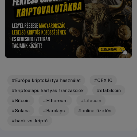
#Európa kriptokártya használat
#CEX.IO
#kriptoalapú kártyás tranzakciók
#stabilcoin
#Bitcoin
#Ethereum
#Litecoin
#Solana
#Barclays
#online fizetés
#bank vs. kriptó