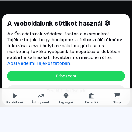
Cryptofalka 2018 óta
A weboldalunk sütiket használ 🍪
Szívünkön viseljük a blokklánc technológia
Az Ön adatainak védelme fontos a számunkra!
népszerűsítését Magyarországon, ezért 2018 óta a
Tájékoztatjuk, hogy honlapunk a felhasználói élmény
Cryptofalka célja, hogy biztosítsa a hazai közösség
fokozása, a webhelyhasználat megértése és
és vállalatok digitális oktatását és fejlődését.
marketing tevékenységeink támogatása érdekében
sütiket alkalmazhat. További információ erről az
Adatvédelmi Tájékoztatóban
.
Oldalak
Elfogadom
Hírek
További lehetőségek
Árfolyamok
Rólunk
Kezdőknek
Árfolyamok
Tagságok
Tőzsdék
Shop
Karrier
Media