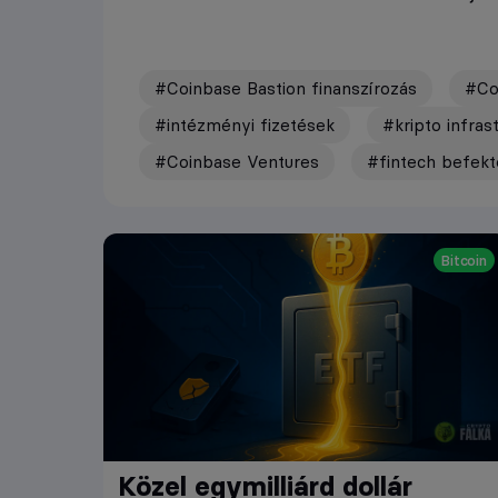
#Coinbase Bastion finanszírozás
#Co
#intézményi fizetések
#kripto infras
#Coinbase Ventures
#fintech befekt
Bitcoin
Közel egymilliárd dollár