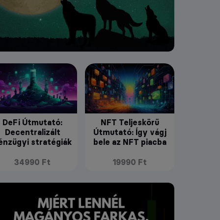
DeFi Útmutató:
NFT Teljeskörű
Decentralizált
Útmutató: Így vágj
énzügyi stratégiák
bele az NFT piacba
34990 Ft
19990 Ft