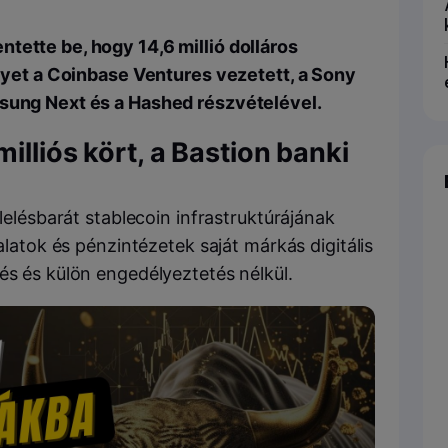
tette be, hogy 14,6 millió dolláros
elyet a Coinbase Ventures vezetett, a Sony
msung Next és a Hashed részvételével.
illiós kört, a Bastion banki
lelésbarát stablecoin infrastruktúrájának
lalatok és pénzintézetek saját márkás digitális
és és külön engedélyeztetés nélkül.