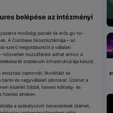
ures belépése az intézményi
yszerre minőségi pecsét és erős go-to-
ek. A Coinbase ökoszisztémája – az
la-szerű megoldásoktól a vállalati
 – közvetlen hozzáférést adhat ahhoz a
elésbarát stablecoin infrastruktúrája készül.
p
osztási csatornát, likviditást és
a banki és nagyvállalati pilotokat. Üzenet a
 nem kísérlet többé, hanem költség- és
fizetési síneken.
lizálja a szabályozott bevezetések ütemét,
hálózatos intézményi fizetések előtt.