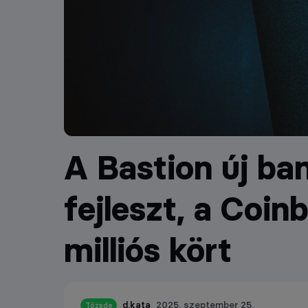
A Bastion új ba
fejleszt, a Coin
milliós kört
d.kata
2025. szeptember 25.
Tőzsde