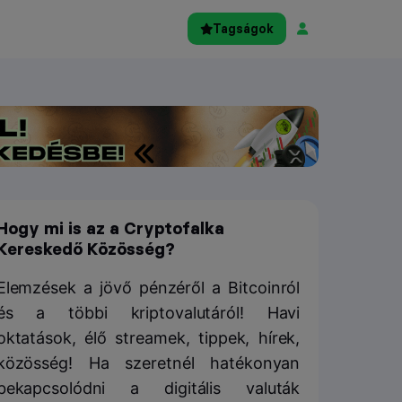
Tagságok
Hogy mi is az a Cryptofalka
Kereskedő Közösség?
Elemzések a jövő pénzéről a Bitcoinról
és a többi kriptovalutáról! Havi
oktatások, élő streamek, tippek, hírek,
közösség! Ha szeretnél hatékonyan
bekapcsolódni a digitális valuták