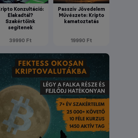
ripto Konzultáció:
Passzív Jövedelem
Elakadtál?
Művészete: Kripto
Szakértőink
kamatoztatás
segítenek
39990 Ft
19990 Ft