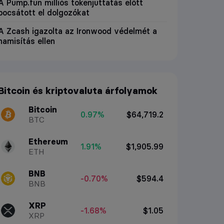
A Pump.fun milliós tokenjuttatás előtt
bocsátott el dolgozókat
A Zcash igazolta az Ironwood védelmét a
hamisítás ellen
Bitcoin és kriptovaluta árfolyamok
Bitcoin
0.97%
$64,719.2
BTC
Ethereum
1.91%
$1,905.99
ETH
BNB
-0.70%
$594.4
BNB
XRP
-1.68%
$1.05
XRP