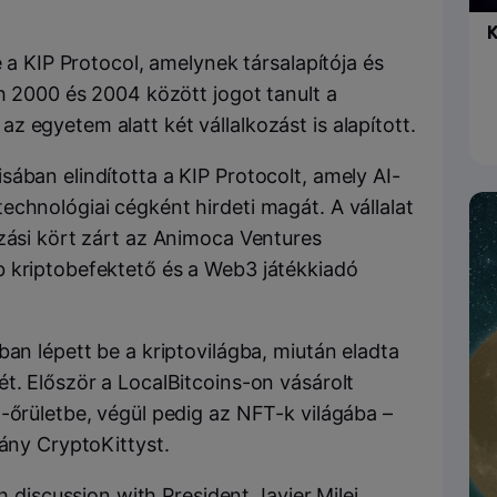
K
e a KIP Protocol, amelynek társalapítója és
eh 2000 és 2004 között jogot tanult a
 egyetem alatt két vállalkozást is alapított.
ában elindította a KIP Protocolt, amely AI-
chnológiai cégként hirdeti magát. A vállalat
ozási kört zárt az Animoca Ventures
b kriptobefektető és a Web3 játékkiadó
ban lépett be a kriptovilágba, miután eladta
t. Először a LocalBitcoins-on vásárolt
-őrületbe, végül pedig az NFT-k világába –
hány CryptoKittyst.
 discussion with President Javier Milei