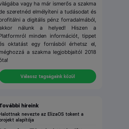
világába vagy ha már ismerős a szakma
de szeretnéd elmélyíteni a tudásodat és
profitálni a digitális pénz forradalmából,
akkor nálunk a helyed! Hiszen a
Platformról minden információt, tippet
és oktatást egy forrásból érhetsz el,
méghozzá a szakma legjobbjaitól 2018
óta!
Válassz tagságaink közül
További híreink
Halottnak nevezte az ElizaOS tokent a
projekt alapítója