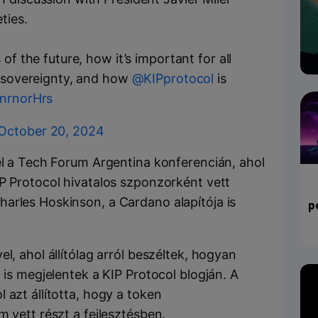
ties.
of the future, how it’s important for all
I sovereignty, and how
@KIPprotocol
is
GnrnorHrs
October 20, 2024
el a Tech Forum Argentina konferencián, ahol
IP Protocol hivatalos szponzorként vett
arles Hoskinson, a Cardano alapítója is
p
l, ahol állítólag arról beszéltek, hogyan
 is megjelentek a KIP Protocol blogján. A
 azt állította, hogy a token
m vett részt a fejlesztésben.