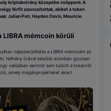
omoly kriptobotrány közepébe csöppent. A
gy férfit azonosítottak, akiket a token
nak: Julian Peh, Hayden Davis, Mauricio
a LIBRA mémcoin körüli
nyíltan népszerűsítette a LIBRA mémcoint az
t ki. Néhány órával később azonban gyorsan
, hogy valójában semmit sem tudott a tokenről
t szó, amely magánprojekteket akart