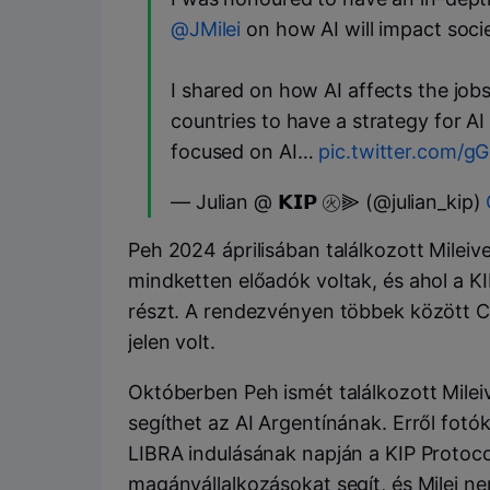
@JMilei
on how AI will impact socie
I shared on how AI affects the jobs 
countries to have a strategy for A
focused on AI…
pic.twitter.com/g
— Julian @ 𝗞𝗜𝗣 ㊋⫸ (@julian_kip)
Peh 2024 áprilisában találkozott Mileiv
mindketten előadók voltak, és ahol a K
részt. A rendezvényen többek között Ch
jelen volt.
Októberben Peh ismét találkozott Mileive
segíthet az AI Argentínának. Erről fotók
LIBRA indulásának napján a KIP Protocol
magánvállalkozásokat segít, és Milei ne