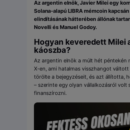
Az argentin elnök, Javier Milei egy k
Solana-alapú LIBRA mémcoin kapcsán né
elindításának hátterében állónak tarta
Novelli és Manuel Godoy.
Hogyan keveredett Milei 
káoszba?
Az argentin elnök a múlt hét péntekén 
X-en, ami hatalmas visszhangot váltot
törölte a bejegyzéseit, és azt állította
– szerinte egy olyan vállalkozásról vol
finanszírozni.