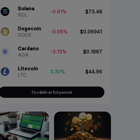
Solana
-0.81%
$73.48
SOL
Dogecoin
-0.65%
$0.06941
DOGE
Cardano
-3.13%
$0.1887
ADA
Litecoin
0.32%
$44.96
LTC
További árfolyamok