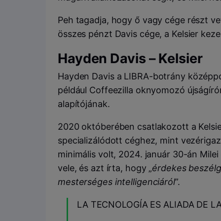
Peh tagadja, hogy ő vagy cége részt ve
összes pénzt Davis cége, a Kelsier kezel
Hayden Davis – Kelsier
Hayden Davis a LIBRA-botrány középpont
például Coffeezilla oknyomozó újságír
alapítójának.
2020 októberében csatlakozott a Kelsie
specializálódott céghez, mint vezérigazg
minimális volt, 2024. január 30-án Mile
vele, és azt írta, hogy „
érdekes beszélge
mesterséges intelligenciáról
”.
LA TECNOLOGÍA ES ALIADA DE L