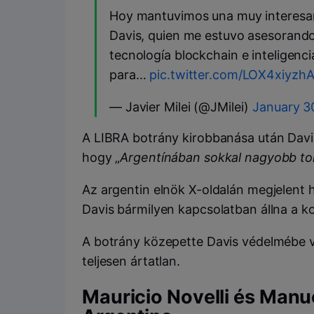
Hoy mantuvimos una muy interesan
Davis, quien me estuvo asesorando 
tecnología blockchain e inteligencia
para…
pic.twitter.com/LOX4xiyzh
— Javier Milei (@JMilei)
January 3
A LIBRA botrány kirobbanása után Davis 
hogy „
Argentínában sokkal nagyobb to
Az argentin elnök X-oldalán megjelent 
Davis bármilyen kapcsolatban állna a k
A botrány közepette Davis védelmébe v
teljesen ártatlan.
Mauricio Novelli és Man