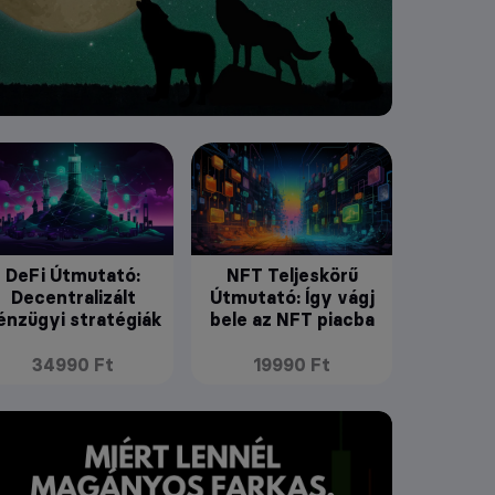
DeFi Útmutató:
NFT Teljeskörű
Decentralizált
Útmutató: Így vágj
énzügyi stratégiák
bele az NFT piacba
34990 Ft
19990 Ft