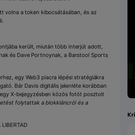
tt volna a token kibocsátásában, és az
i.
jába került, miután több interjút adott,
ónak és Dave Portnoynak, a Barstool Sports
rhez, egy Web3 piacra lépési stratégiákra
ató. Bár Davis digitális jelenléte korábban
i egy X-bejegyzésben közös fotót posztolt
tést folytattak a blokkláncról és a
Kr
A LIBERTAD