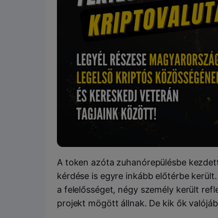
A token azóta zuhanórepülésbe kezdett, 
kérdése is egyre inkább előtérbe került
a felelősséget, négy személy került refl
projekt mögött állnak. De kik ők valójá