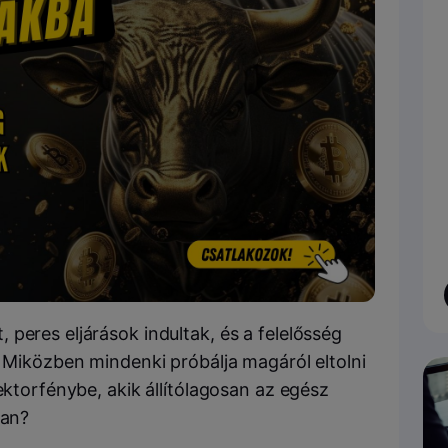
peres eljárások indultak, és a felelősség
. Miközben mindenki próbálja magáról eltolni
ektorfénybe, akik állítólagosan az egész
ban?