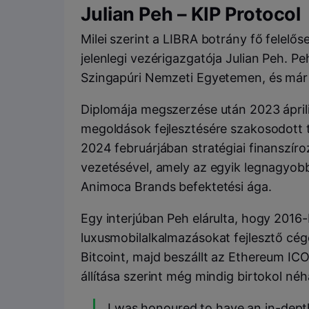
Julian Peh – KIP Protocol
Milei szerint a LIBRA botrány fő felelős
jelenlegi vezérigazgatója Julian Peh. P
Szingapúri Nemzeti Egyetemen, és már az
Diplomája megszerzése után 2023 április
megoldások fejlesztésére szakosodott te
2024 februárjában stratégiai finanszír
vezetésével, amely az egyik legnagyob
Animoca Brands befektetési ága.
Egy interjúban Peh elárulta, hogy 2016-
luxusmobilalkalmazásokat fejlesztő cégé
Bitcoint, majd beszállt az Ethereum ICO
állítása szerint még mindig birtokol né
I was honoured to have an in-depth