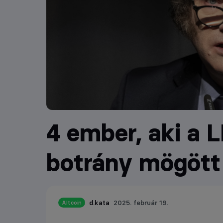
4 ember, aki a
botrány mögött 
d.kata
2025. február 19.
Altcoin