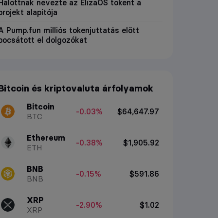
Halottnak nevezte az ElizaOS tokent a
projekt alapítója
A Pump.fun milliós tokenjuttatás előtt
bocsátott el dolgozókat
Bitcoin és kriptovaluta árfolyamok
Bitcoin
-0.03%
$64,647.97
BTC
Ethereum
-0.38%
$1,905.92
ETH
BNB
-0.15%
$591.86
BNB
XRP
-2.90%
$1.02
XRP