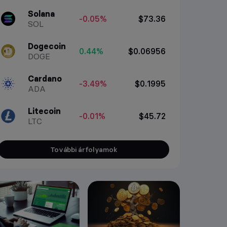
Solana
-0.05%
$73.36
SOL
Dogecoin
0.44%
$0.06956
DOGE
Cardano
-3.49%
$0.1995
ADA
Litecoin
-0.01%
$45.72
LTC
További árfolyamok