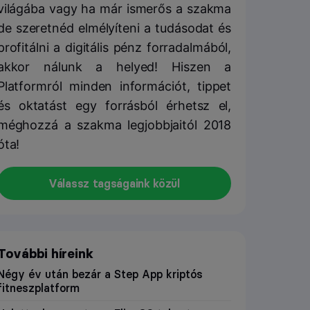
világába vagy ha már ismerős a szakma
de szeretnéd elmélyíteni a tudásodat és
profitálni a digitális pénz forradalmából,
akkor nálunk a helyed! Hiszen a
Platformról minden információt, tippet
és oktatást egy forrásból érhetsz el,
méghozzá a szakma legjobbjaitól 2018
óta!
Válassz tagságaink közül
További híreink
Négy év után bezár a Step App kriptós
fitneszplatform