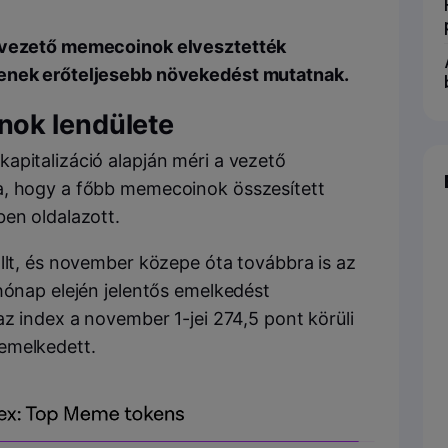
a vezető memecoinok elvesztették
kenek erőteljesebb növekedést mutatnak.
nok lendülete
apitalizáció alapján méri a vezető
a, hogy a főbb memecoinok összesített
ben oldalazott.
llt, és november közepe óta továbbra is az
hónap elején jelentős emelkedést
az index a november 1-jei 274,5 pont körüli
emelkedett.