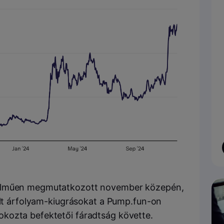
telműen megmutatkozott november közepén,
rált árfolyam-kiugrásokat a Pump.fun-on
kozta befektetői fáradtság követte.