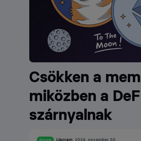
Csökken a meme
miközben a DeF
szárnyalnak
Llecram
2024. november 30.
Altcoin