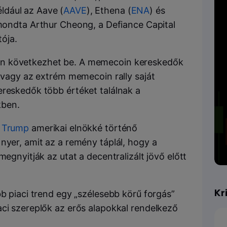
éldául az Aave (
AAVE
), Ethena (
ENA
) és
 mondta Arthur Cheong, a Defiance Capital
tója.
an következhet be. A memecoin kereskedők
, vagy az extrém memecoin rally saját
ereskedők több értéket találnak a
kben.
 Trump
amerikai elnökké történő
nyer, amit az a remény táplál, hogy a
megnyitják az utat a decentralizált jövő előtt
Kr
bb piaci trend egy „szélesebb körű forgás”
aci szereplők az erős alapokkal rendelkező