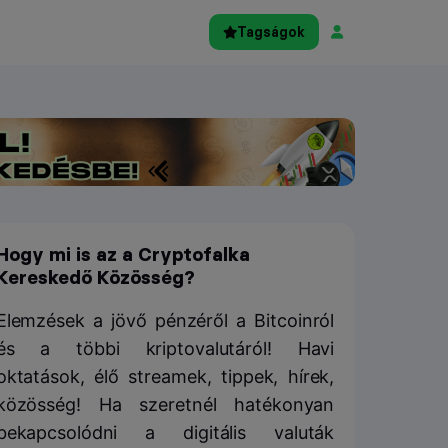
Tagságok
Hogy mi is az a Cryptofalka
Kereskedő Közösség?
Elemzések a jövő pénzéről a Bitcoinról
és a többi kriptovalutáról! Havi
oktatások, élő streamek, tippek, hírek,
közösség! Ha szeretnél hatékonyan
bekapcsolódni a digitális valuták