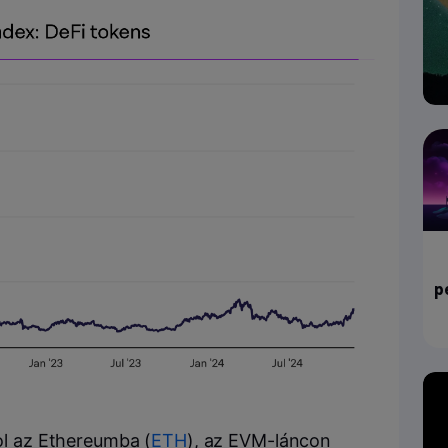
p
ol az Ethereumba (
ETH
), az EVM-láncon