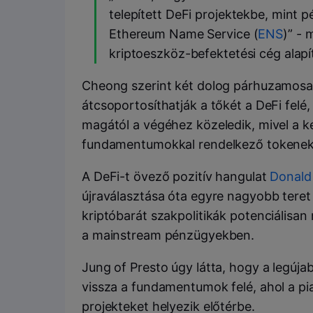
telepített DeFi projektekbe, mint p
Ethereum Name Service (
ENS
)” -
kriptoeszköz-befektetési cég alapí
Cheong szerint két dolog párhuzamos
átcsoportosíthatják a tőkét a DeFi felé
magától a végéhez közeledik, mivel a k
fundamentumokkal rendelkező tokene
A DeFi-t övező pozitív hangulat
Donald
újraválasztása óta egyre nagyobb teret 
kriptóbarát szakpolitikák potenciálisan 
a mainstream pénzügyekben.
Jung of Presto úgy látta, hogy a legúja
vissza a fundamentumok felé, ahol a pi
projekteket helyezik előtérbe.