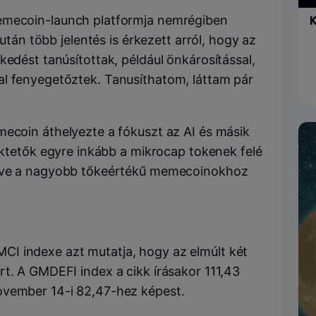
memecoin-launch platformja nemrégiben
K
iután több jelentés is érkezett arról, hogy az
kedést tanúsítottak, például önkárosítással,
al fenyegetőztek. Tanusíthatom, láttam pár
oin áthelyezte a fókuszt az AI és másik
tetők egyre inkább a mikrocap tokenek felé
ve a nagyobb tőkeértékű memecoinokhoz
I indexe azt mutatja, hogy az elmúlt két
rt. A GMDEFI index a cikk írásakor 111,43
ovember 14-i 82,47-hez képest.