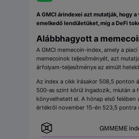
A GMCI árindexei azt mutatják, hogy 
emelkedő lendületüket, míg a DeFi to
Alábbhagyott a memecoi
A GMCI memecoin-index, amely a piaci k
memecoinok teljesítményét, azt mutatj
árfolyam-teljesítménye az elmúlt hetek
Az index a cikk írásakor 508,5 ponton á
500-as szint körül ingadozik, miután a 
könyvelhetett el. A hónap első felében 
értékről november 15-én 523,5 pontra 