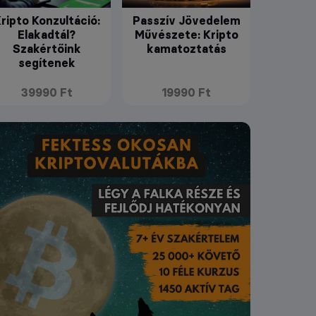
ripto Konzultáció:
Passzív Jövedelem
Elakadtál?
Művészete: Kripto
Szakértőink
kamatoztatás
segítenek
39990 Ft
19990 Ft