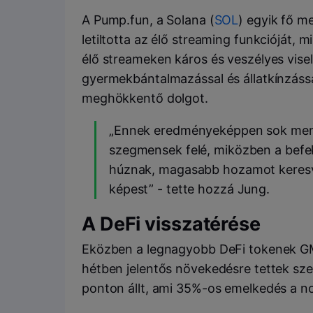
A Pump.fun, a Solana (
SOL
) egyik fő 
letiltotta az élő streaming funkcióját, m
élő streameken káros és veszélyes visel
gyermekbántalmazással és állatkínzáss
meghökkentő dolgot.
„Ennek eredményeképpen sok memec
szegmensek felé, miközben a befek
húznak, magasabb hozamot keres
képest” - tette hozzá Jung.
A DeFi visszatérése
Eközben a legnagyobb DeFi tokenek GMC
hétben jelentős növekedésre tettek sze
ponton állt, ami 35%-os emelkedés a n