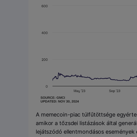
A memecoin-piac túlfűtöttsége egyér
amikor a tőzsdei listázások által gene
lejátszódó ellentmondásos események o