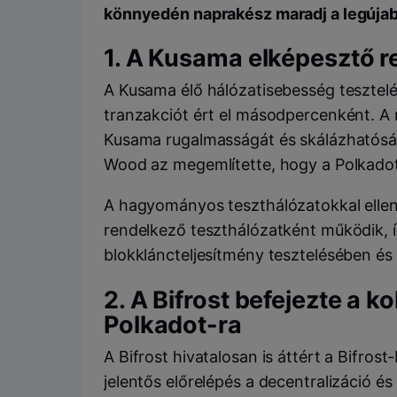
könnyedén naprakész maradj a legújab
1. A
Kusama
elképesztő r
A
Kusama
élő hálózatisebesség tesztelé
tranzakciót ért el másodpercenként. 
Kusama rugalmasságát és skálázhatós
Wood
az megemlítette, hogy a Polkadot 
A hagyományos teszthálózatokkal elle
rendelkező teszthálózatként működik, íg
blokkláncteljesítmény tesztelésében és 
2. A
Bifrost
befejezte a ko
Polkadot
-ra
A
Bifrost
hivatalosan is áttért a
Bifrost
jelentős előrelépés a decentralizáció é