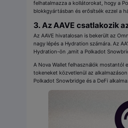
felhatalmazza a kollátorokat, hogy a P
blokkgyártásban és erősítsék ezzel a há
3. Az
AAVE
csatlakozik a
Az
AAVE
hivatalosan is bekerült az
Omn
nagy lépés a
Hydration
számára. Az
AA
Hydration-
ön ,amit a Polkadot
Snowbri
A
Nova Wallet
felhasználók mostantól e
tokeneket közvetlenül az alkalmazáson
Polkadot Snowbridge
és a
DeFi
alkalma