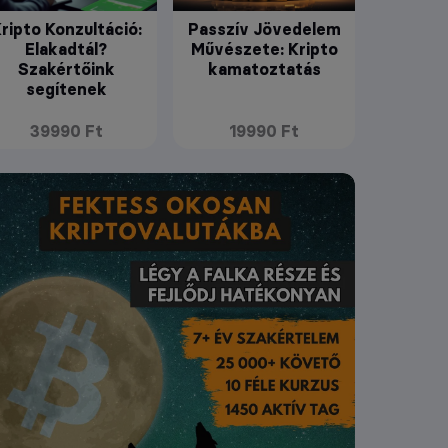
ripto Konzultáció:
Passzív Jövedelem
Elakadtál?
Művészete: Kripto
Szakértőink
kamatoztatás
segítenek
39990 Ft
19990 Ft