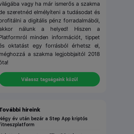
világába vagy ha már ismerős a szakma
de szeretnéd elmélyíteni a tudásodat és
profitálni a digitális pénz forradalmából,
akkor nálunk a helyed! Hiszen a
Platformról minden információt, tippet
és oktatást egy forrásból érhetsz el,
méghozzá a szakma legjobbjaitól 2018
óta!
Válassz tagságaink közül
További híreink
Négy év után bezár a Step App kriptós
fitneszplatform