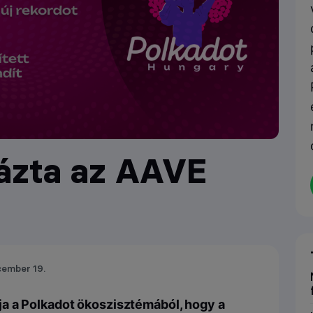
tázta az AAVE
cember 19.
a a Polkadot ökoszisztémából, hogy a