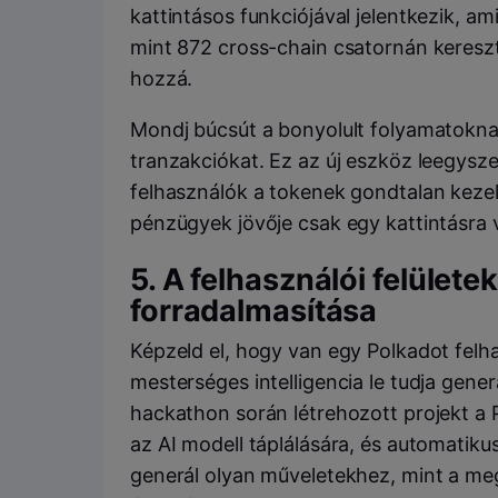
kattintásos funkciójával jelentkezik, a
mint 872
cross-chain
csatornán kereszt
hozzá.
Mondj búcsút a bonyolult folyamatokna
tranzakciókat. Ez az új eszköz leegysze
felhasználók a tokenek gondtalan kezel
pénzügyek jövője csak egy kattintásra 
5. A felhasználói felület
forradalmasítása
Képzeld el, hogy van egy Polkadot felha
mesterséges intelligencia le tudja gener
hackathon során létrehozott projekt a 
az AI modell táplálására, és automatikus
generál olyan műveletekhez, mint a me