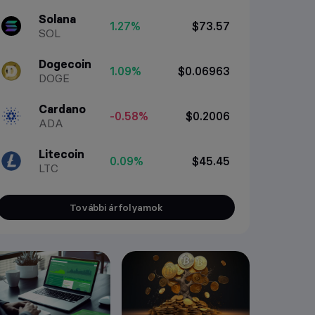
Solana
1.27%
$73.57
SOL
Dogecoin
1.09%
$0.06963
DOGE
Cardano
-0.58%
$0.2006
ADA
Litecoin
0.09%
$45.45
LTC
További árfolyamok