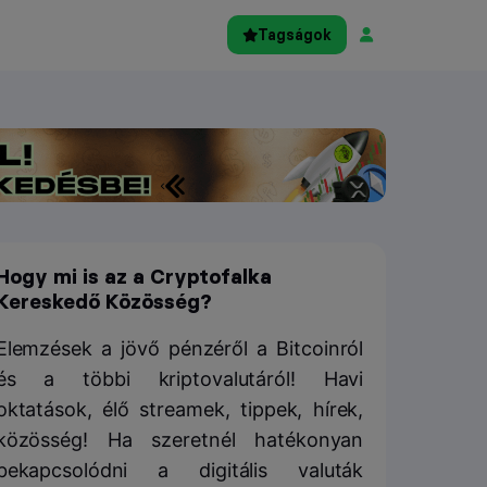
Tagságok
Hogy mi is az a Cryptofalka
Kereskedő Közösség?
Elemzések a jövő pénzéről a Bitcoinról
és a többi kriptovalutáról! Havi
oktatások, élő streamek, tippek, hírek,
közösség! Ha szeretnél hatékonyan
bekapcsolódni a digitális valuták