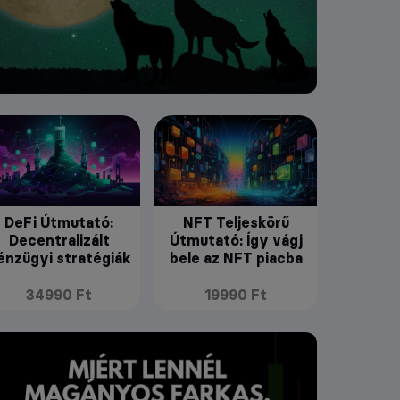
DeFi Útmutató:
NFT Teljeskörű
Decentralizált
Útmutató: Így vágj
énzügyi stratégiák
bele az NFT piacba
34990 Ft
19990 Ft