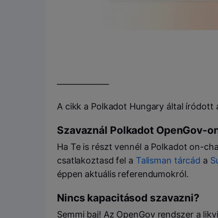
——————
A cikk a Polkadot Hungary által íródott
Szavaznál Polkadot OpenGov-o
Ha Te is részt vennél a Polkadot on-c
csatlakoztasd fel a
Talisman tárcád
a
S
éppen aktuális referendumokról.
Nincs kapacitásod szavazni?
Semmi baj! Az OpenGov rendszer a likvi