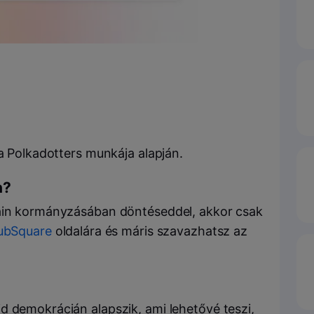
 a Polkadotters munkája alapján.
n?
hain kormányzásában döntéseddel, akkor csak
ubSquare
oldalára és máris szavazhatsz az
d demokrácián alapszik, ami lehetővé teszi,