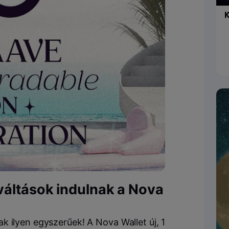
K
váltások indulnak a
Nova
k ilyen egyszerűek! A
Nova Wallet
új, 1