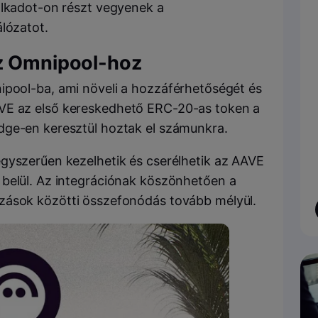
olkadot-on részt vegyenek a
lózatot.
z
Omnipool-
hoz
ipool-
ba, ami növeli a hozzáférhetőségét és
VE
az első kereskedhető
ERC-20
-as token a
dge
-en keresztül hoztak el számunkra.
gyszerűen kezelhetik és cserélhetik az
AAVE
 belül. Az integrációnak köszönhetően a
zások közötti összefonódás tovább mélyül.