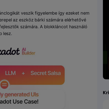
 lánclogikát veszik figyelembe így ezeket nem
szerepel az eszköz bárki számára elérhetővé
a fejlesztők számára. A blokkláncot használó
 lesz.
Kr