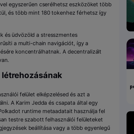
mivel egyszerűen cserélhetsz eszközöket több
ül, és több mint 180 tokenhez férhetsz így
k és üdvözöld a stresszmentes
rűsíti a
multi-chain
navigációt, így a
ésére koncentrálhatnak. A decentralizált
van.
ek létrehozásának
p
sználói felület elképzelésed és azt a
álni. A Karim Jedda és csapata által egy
Polkadot runtime metaadatait használja fel
an testre szabott felhasználói felületeket
gjegyzések beállítása vagy a több egyenlegű