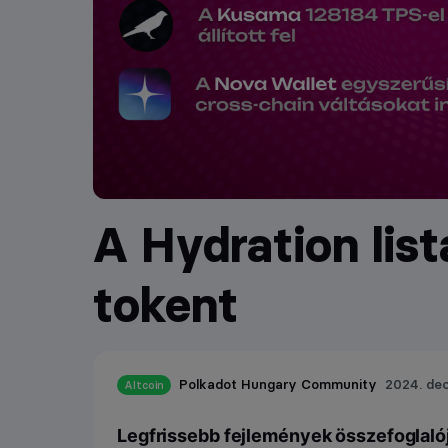
A Hydration lis
tokent
Polkadot Hungary Community
2024. de
Altcoin
Legfrissebb fejlemények összefoglalój