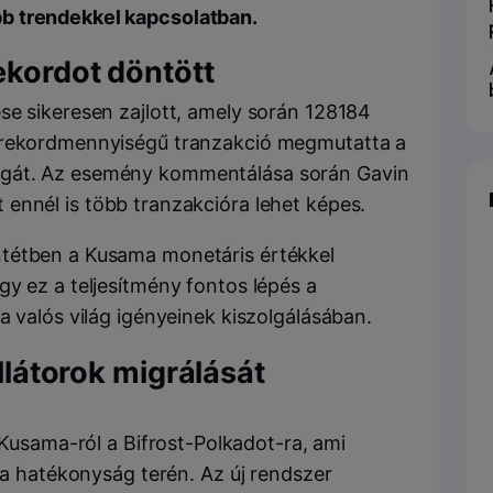
b trendekkel kapcsolatban.
ekordot döntött
se sikeresen zajlott, amely során 128184
A rekordmennyiségű tranzakció megmutatta a
ágát. Az esemény kommentálása során
Gavin
ennél is több tranzakcióra lehet képes.
ntétben a
Kusama
monetáris értékkel
y ez a teljesítmény fontos lépés a
a valós világ igényeinek kiszolgálásában.
llátorok migrálását
-Kusama
-ról a
Bifrost-Polkadot
-ra, ami
s a hatékonyság terén. Az új rendszer