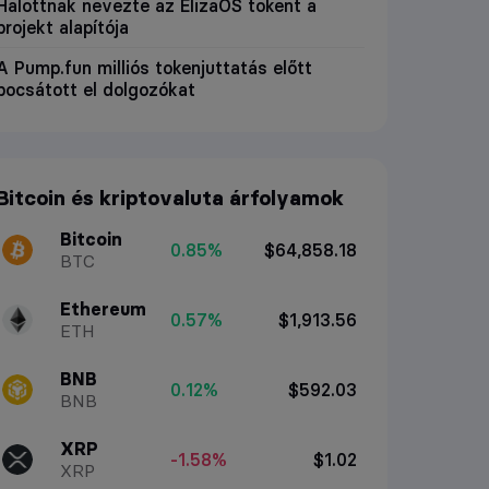
Halottnak nevezte az ElizaOS tokent a
projekt alapítója
A Pump.fun milliós tokenjuttatás előtt
bocsátott el dolgozókat
Bitcoin és kriptovaluta árfolyamok
Bitcoin
0.85%
$64,858.18
BTC
Ethereum
0.57%
$1,913.56
ETH
BNB
0.12%
$592.03
BNB
XRP
-1.58%
$1.02
XRP