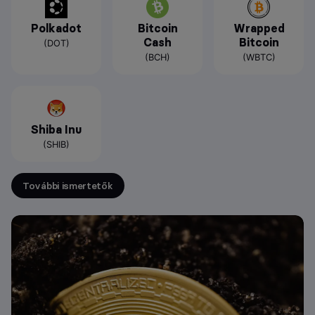
Polkadot
Bitcoin
Wrapped
Cash
Bitcoin
(DOT)
(BCH)
(WBTC)
Shiba Inu
(SHIB)
További ismertetők