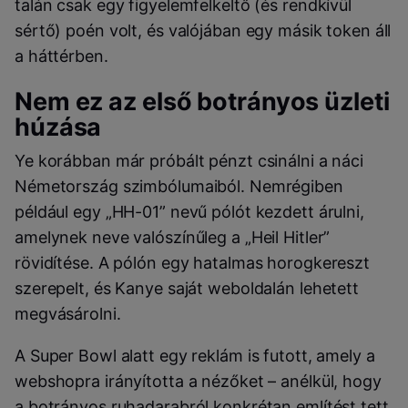
talán csak egy figyelemfelkeltő (és rendkívül
sértő) poén volt, és valójában egy másik token áll
a háttérben.
Nem ez az első botrányos üzleti
húzása
Ye korábban már próbált pénzt csinálni a náci
Németország szimbólumaiból. Nemrégiben
például egy „HH-01” nevű pólót kezdett árulni,
amelynek neve valószínűleg a „Heil Hitler”
rövidítése. A pólón egy hatalmas horogkereszt
szerepelt, és Kanye saját weboldalán lehetett
megvásárolni.
A Super Bowl alatt egy reklám is futott, amely a
webshopra irányította a nézőket – anélkül, hogy
a botrányos ruhadarabról konkrétan említést tett