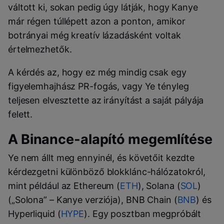
váltott ki, sokan pedig úgy látják, hogy Kanye
már régen túllépett azon a ponton, amikor
botrányai még kreatív lázadásként voltak
értelmezhetők.
A kérdés az, hogy ez még mindig csak egy
figyelemhajhász PR-fogás, vagy Ye tényleg
teljesen elvesztette az irányítást a saját pályája
felett.
A Binance-alapító megemlítése
Ye nem állt meg ennyinél, és követőit kezdte
kérdezgetni különböző blokklánc-hálózatokról,
mint például az Ethereum (
ETH
), Solana (
SOL
)
(„Solona” – Kanye verziója), BNB Chain (
BNB
) és
Hyperliquid (
HYPE
). Egy posztban megpróbált