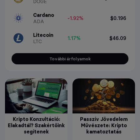
DOGE
Cardano
-1.92%
$0.196
ADA
Litecoin
1.17%
$46.09
LTC
További árfolyamok
Kripto Konzultáció:
Passzív Jövedelem
Elakadtál? Szakértőink
Művészete: Kripto
segítenek
kamatoztatás