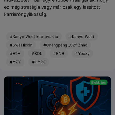
ez még stratégia vagy már csak egy lassított
karrieröngyilkosság.
#Kanye West kriptovaluta
#Kanye West
#Swasticoin
#Changpeng „CZ” Zhao
#ETH
#SOL
#BNB
#Yeezy
#YZY
#HYPE
Blokklánc