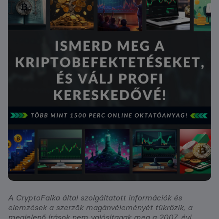
A CryptoFalka által szolgáltatott információk és
elemzések a szerzők magánvéleményét tükrözik, a
megjelenő írások nem valósítanak meg a 2007. évi