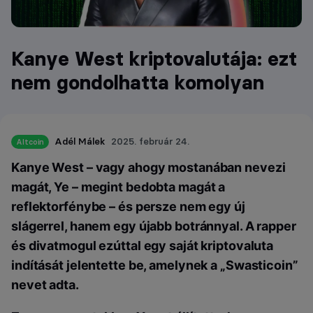
Kanye West kriptovalutája: ezt
nem gondolhatta komolyan
Adél Málek
2025. február 24.
Altcoin
Kanye West – vagy ahogy mostanában nevezi
magát, Ye – megint bedobta magát a
reflektorfénybe – és persze nem egy új
slágerrel, hanem egy újabb botránnyal. A rapper
és divatmogul ezúttal egy saját kriptovaluta
indítását jelentette be, amelynek a „Swasticoin”
nevet adta.