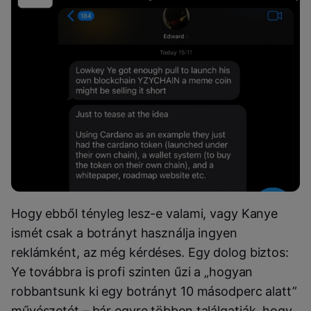
Hogy ebből tényleg lesz-e valami, vagy Kanye
ismét csak a botrányt használja ingyen
reklámként, az még kérdéses. Egy dolog biztos:
Ye továbbra is profi szinten űzi a „hogyan
robbantsunk ki egy botrányt 10 másodperc alatt”
művészetét – bár egyre többen találgatják, hogy