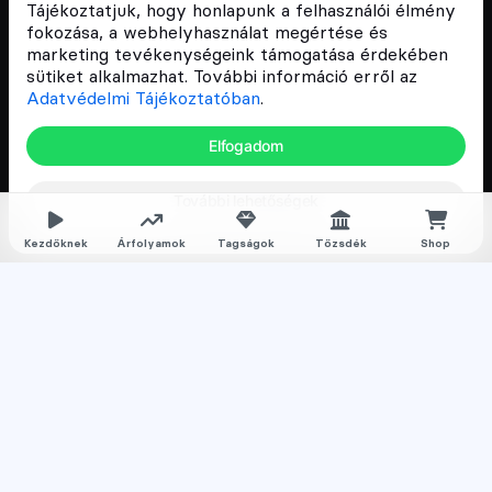
népszerűsítését Magyarországon, ezért 2018 óta a
Tájékoztatjuk, hogy honlapunk a felhasználói élmény
Cryptofalka célja, hogy biztosítsa a hazai közösség
fokozása, a webhelyhasználat megértése és
és vállalatok digitális oktatását és fejlődését.
marketing tevékenységeink támogatása érdekében
sütiket alkalmazhat. További információ erről az
Adatvédelmi Tájékoztatóban
.
Oldalak
Elfogadom
Hírek
További lehetőségek
Árfolyamok
Rólunk
Kezdőknek
Árfolyamok
Tagságok
Tőzsdék
Shop
Karrier
Media
Oktatás
Bevezető cikkek
Kriptovaluta ismertetők
Kriptovaluta vásárlás