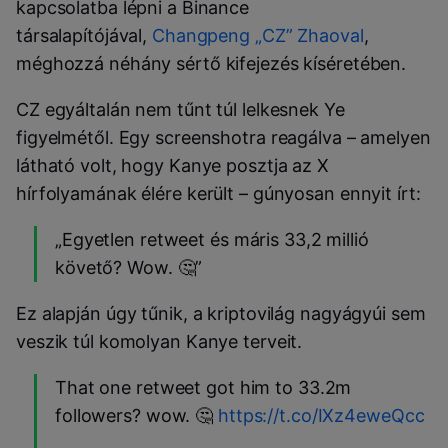
kapcsolatba lépni a Binance
társalapítójával,
Changpeng „CZ” Zhaoval
,
méghozzá néhány sértő kifejezés kíséretében.
CZ egyáltalán nem tűnt túl lelkesnek Ye
figyelmétől. Egy screenshotra reagálva – amelyen
látható volt, hogy Kanye posztja az X
hírfolyamának élére került – gúnyosan ennyit írt:
„Egyetlen retweet és máris 33,2 millió
követő? Wow. 🤔”
Ez alapján úgy tűnik, a kriptovilág nagyágyúi sem
veszik túl komolyan Kanye terveit.
That one retweet got him to 33.2m
followers? wow. 🤔
https://t.co/IXz4eweQcc