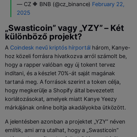
— CZ 🔶 BNB (@cz_binance)
February 22,
2025
„Swasticoin” vagy „YZY” – Két
különböző projekt?
A
Coindesk nevű kriptós hírportál
három, Kanye-
hoz közeli forrásra hivatkozva arról számolt be,
hogy a rapper valóban egy új tokent tervez
indítani, és a készlet 70%-át saját magának
tartaná meg. A források szerint a token célja,
hogy megkerülje a Shopify által bevezetett
korlátozásokat, amelyek miatt Kanye Yeezy
márkájának online boltja akadályokba ütközött.
A jelentésben azonban a projektet „YZY” néven
említik, ami arra utalhat, hogy a „Swasticoin”