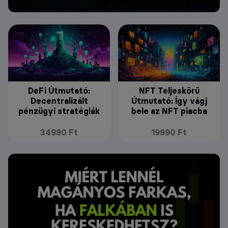
DeFi Útmutató:
NFT Teljeskörű
Decentralizált
Útmutató: Így vágj
pénzügyi stratégiák
bele az NFT piacba
34990 Ft
19990 Ft