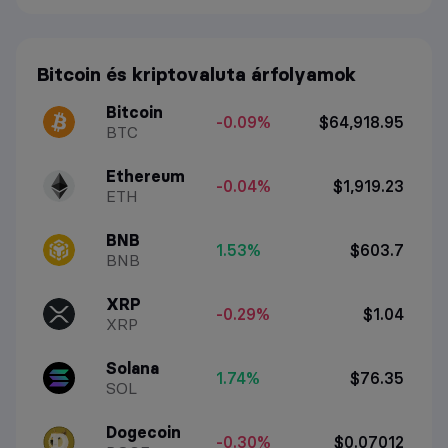
Bitcoin és kriptovaluta árfolyamok
Bitcoin
-0.09%
$64,918.95
BTC
Ethereum
-0.04%
$1,919.23
ETH
BNB
1.53%
$603.7
BNB
XRP
-0.29%
$1.04
XRP
Solana
1.74%
$76.35
SOL
Dogecoin
-0.30%
$0.07012