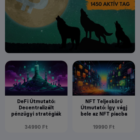
DeFi Útmutató:
NFT Teljeskörű
Decentralizált
Útmutató: Így vágj
pénzügyi stratégiák
bele az NFT piacba
34990 Ft
19990 Ft