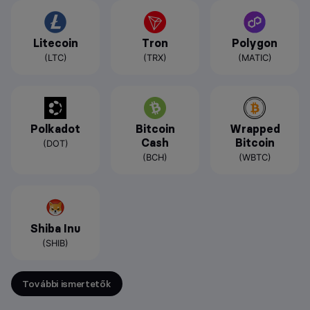
Litecoin
Tron
Polygon
(LTC)
(TRX)
(MATIC)
Polkadot
Bitcoin
Wrapped
Cash
Bitcoin
(DOT)
(BCH)
(WBTC)
Shiba Inu
(SHIB)
További ismertetők