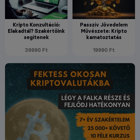
Kripto Konzultáció:
Passzív Jövedelem
Elakadtál? Szakértőink
Művészete: Kripto
segítenek
kamatoztatás
39990 Ft
19990 Ft