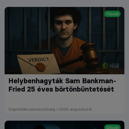
Tőzsde
Helybenhagyták Sam Bankman-
Fried 25 éves börtönbüntetését
Cryptofalka szerkesztőség • 2026. augusztus 6.
Altcoin