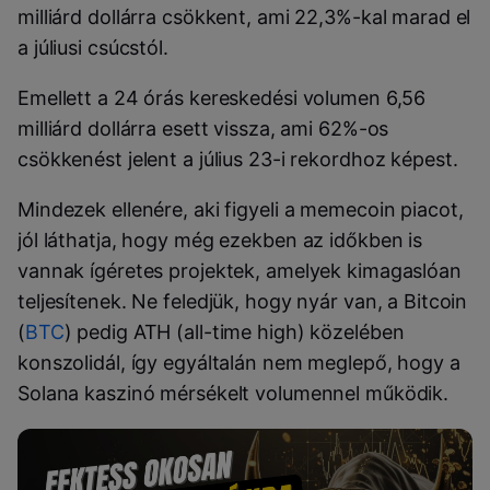
milliárd dollárra csökkent, ami 22,3%-kal marad el
a júliusi csúcstól.
Emellett a 24 órás kereskedési volumen 6,56
milliárd dollárra esett vissza, ami 62%-os
csökkenést jelent a július 23-i rekordhoz képest.
Mindezek ellenére, aki figyeli a memecoin piacot,
jól láthatja, hogy még ezekben az időkben is
vannak ígéretes projektek, amelyek kimagaslóan
teljesítenek. Ne feledjük, hogy nyár van, a Bitcoin
(
BTC
) pedig ATH (all-time high) közelében
konszolidál, így egyáltalán nem meglepő, hogy a
Solana kaszinó mérsékelt volumennel működik.