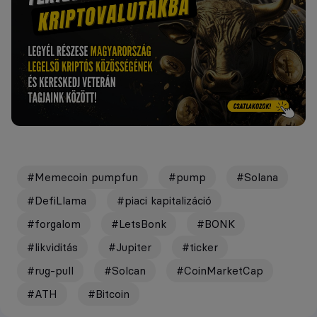
#Memecoin pumpfun
#pump
#Solana
#DefiLlama
#piaci kapitalizáció
#forgalom
#LetsBonk
#BONK
#likviditás
#Jupiter
#ticker
#rug-pull
#Solcan
#CoinMarketCap
#ATH
#Bitcoin