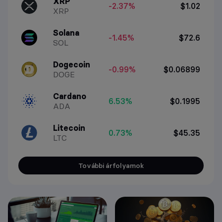
XRP
-2.37%
$1.02
XRP
Solana
-1.45%
$72.6
SOL
Dogecoin
-0.99%
$0.06899
DOGE
Cardano
6.53%
$0.1995
ADA
Litecoin
0.73%
$45.35
LTC
További árfolyamok