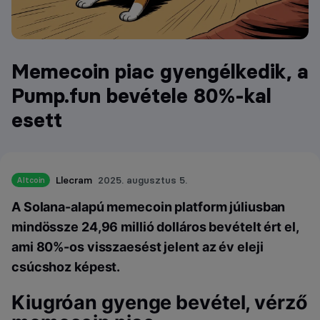
Memecoin piac gyengélkedik, a
Pump.fun bevétele 80%-kal
esett
Llecram
2025. augusztus 5.
Altcoin
A Solana-alapú memecoin platform júliusban
mindössze 24,96 millió dolláros bevételt ért el,
ami 80%-os visszaesést jelent az év eleji
csúcshoz képest.
Kiugróan gyenge bevétel, vérző