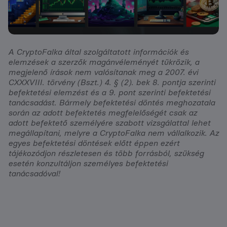
A CryptoFalka által szolgáltatott információk és
elemzések a szerzők magánvéleményét tükrözik, a
megjelenő írások nem valósítanak meg a 2007. évi
CXXXVIII. törvény (Bszt.) 4. § (2). bek 8. pontja szerinti
befektetési elemzést és a 9. pont szerinti befektetési
tanácsadást. Bármely befektetési döntés meghozatala
során az adott befektetés megfelelőségét csak az
adott befektető személyére szabott vizsgálattal lehet
megállapítani, melyre a CryptoFalka nem vállalkozik. Az
egyes befektetési döntések előtt éppen ezért
tájékozódjon részletesen és több forrásból, szükség
esetén konzultáljon személyes befektetési
tanácsadóval!