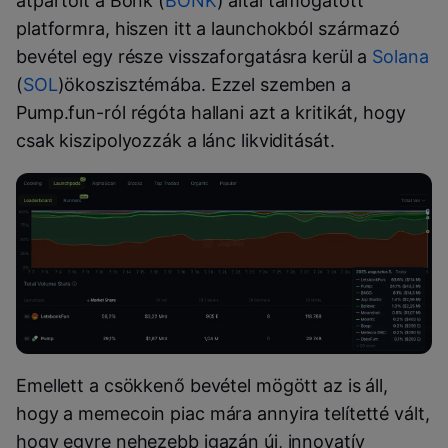
átpártolt a Bonk (
BONK
) által támogatott
platformra, hiszen itt a launchokból származó
bevétel egy része visszaforgatásra kerül a
Solana
(
SOL
)ökoszisztémába. Ezzel szemben a
Pump.fun-ról régóta hallani azt a kritikát, hogy
csak kiszipolyozzák a lánc likviditását.
Emellett a csökkenő bevétel mögött az is áll,
hogy a memecoin piac mára annyira telítetté vált,
hogy egyre nehezebb igazán új, innovatív