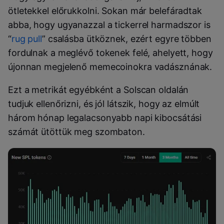
ötletekkel előrukkolni. Sokan már belefáradtak
abba, hogy ugyanazzal a tickerrel harmadszor is
“
rug pull
” csalásba ütköznek, ezért egyre többen
fordulnak a meglévő tokenek felé, ahelyett, hogy
újonnan megjelenő memecoinokra vadásznának.
Ezt a metrikát egyébként a Solscan oldalán
tudjuk ellenőrizni, és jól látszik, hogy az elmúlt
három hónap legalacsonyabb napi kibocsátási
számát ütöttük meg szombaton.