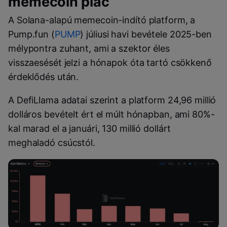
memecoin piac
A Solana-alapú memecoin-indító platform, a
Pump.fun (
PUMP
) júliusi havi bevétele 2025-ben
mélypontra zuhant, ami a szektor éles
visszaesését jelzi a hónapok óta tartó csökkenő
érdeklődés után.
A DefiLlama adatai szerint a platform 24,96 millió
dolláros bevételt ért el múlt hónapban, ami 80%-
kal marad el a januári, 130 millió dollárt
meghaladó csúcstól.