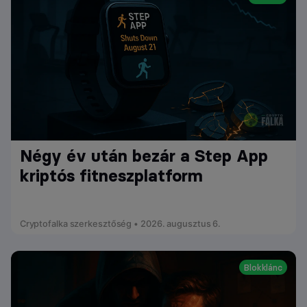
Négy év után bezár a Step App
kriptós fitneszplatform
Cryptofalka szerkesztőség • 2026. augusztus 6.
Blokklánc