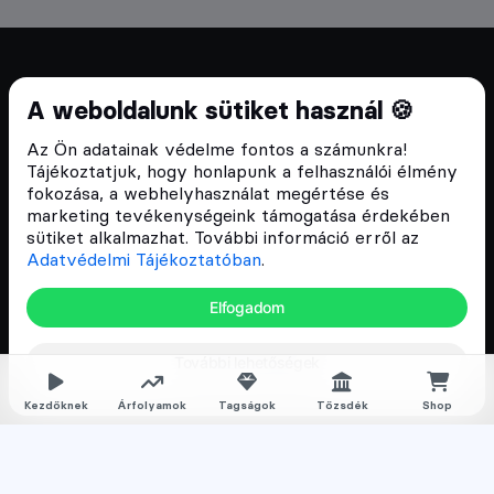
Cryptofalka 2018 óta
A weboldalunk sütiket használ 🍪
Szívünkön viseljük a blokklánc technológia
Az Ön adatainak védelme fontos a számunkra!
népszerűsítését Magyarországon, ezért 2018 óta a
Tájékoztatjuk, hogy honlapunk a felhasználói élmény
Cryptofalka célja, hogy biztosítsa a hazai közösség
fokozása, a webhelyhasználat megértése és
és vállalatok digitális oktatását és fejlődését.
marketing tevékenységeink támogatása érdekében
sütiket alkalmazhat. További információ erről az
Adatvédelmi Tájékoztatóban
.
Oldalak
Elfogadom
Hírek
További lehetőségek
Árfolyamok
Rólunk
Kezdőknek
Árfolyamok
Tagságok
Tőzsdék
Shop
Karrier
Media