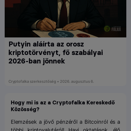
Putyin aláírta az orosz
kriptotörvényt, fő szabályai
2026-ban jönnek
Cryptofalka szerkesztőség • 2026. augusztus 6.
Hogy mi is az a Cryptofalka Kereskedő
Közösség?
Elemzések a jövő pénzéről a Bitcoinról és a
többi kriptovalutáról! Havi oktatások, élő