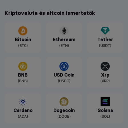
Kriptovaluta és altcoin ismertetők
Bitcoin
Ethereum
Tether
(BTC)
(ETH)
(USDT)
BNB
USD Coin
Xrp
(BNB)
(USDC)
(XRP)
Cardano
Dogecoin
Solana
(ADA)
(DOGE)
(SOL)