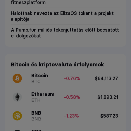
fitneszplatform
Halottnak nevezte az ElizaOS tokent a projekt
alapítója
A Pump.fun milliós tokenjuttatás előtt bocsátott
el dolgozókat
Bitcoin és kriptovaluta árfolyamok
Bitcoin
-0.76%
$64,113.27
BTC
Ethereum
-0.58%
$1,893.21
ETH
BNB
-1.23%
$587.23
BNB