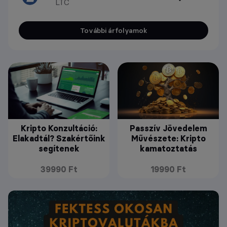
LTC
További árfolyamok
Kripto Konzultáció:
Passzív Jövedelem
Elakadtál? Szakértőink
Művészete: Kripto
segítenek
kamatoztatás
39990 Ft
19990 Ft