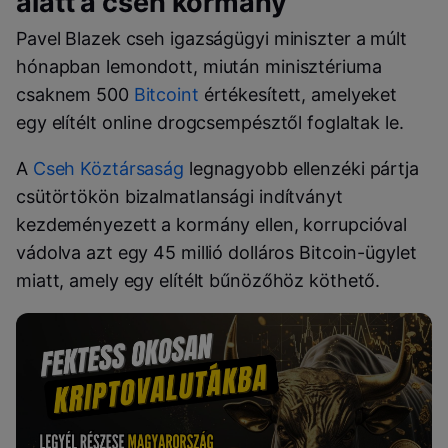
alatt a cseh kormány
Pavel Blazek cseh igazságügyi miniszter a múlt
hónapban lemondott, miután minisztériuma
csaknem 500
Bitcoint
értékesített, amelyeket
egy elítélt online drogcsempésztől foglaltak le.
A
Cseh Köztársaság
legnagyobb ellenzéki pártja
csütörtökön bizalmatlansági indítványt
kezdeményezett a kormány ellen, korrupcióval
vádolva azt egy 45 millió dolláros Bitcoin-ügylet
miatt, amely egy elítélt bűnözőhöz köthető.