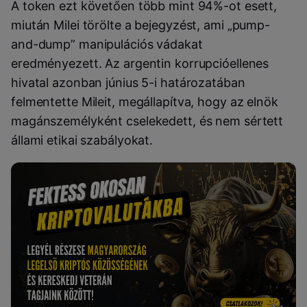
A token ezt követően több mint 94%-ot esett,
miután Milei törölte a bejegyzést, ami „pump-
and-dump” manipulációs vádakat
eredményezett. Az argentin korrupcióellenes
hivatal azonban június 5-i határozatában
felmentette Mileit, megállapítva, hogy az elnök
magánszemélyként cselekedett, és nem sértett
állami etikai szabályokat.