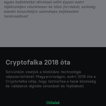
egyes befektetési döntések előtt éppen ezért
tájékozódjon részletesen és több forrásból, szükség
esetén konzultáljon személyes befektetési
tanácsadóval!
Cryptofalka 2018 óta
Szívünkön viseljük a blokklánc technológia
népszerűsítését Magyarországon, ezért 2018 óta a
Cryptofalka célja, hogy biztosítsa a hazai közösség
és vállalatok digitális oktatását és fejlődését.
Oldalak