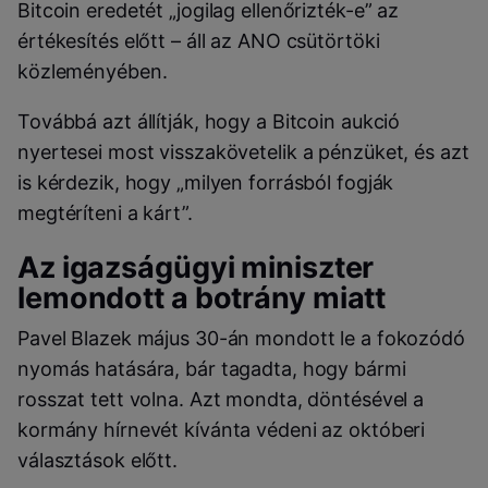
Bitcoin eredetét „jogilag ellenőrizték-e” az
értékesítés előtt – áll az ANO csütörtöki
közleményében.
Továbbá azt állítják, hogy a Bitcoin aukció
nyertesei most visszakövetelik a pénzüket, és azt
is kérdezik, hogy „milyen forrásból fogják
megtéríteni a kárt”.
Az igazságügyi miniszter
lemondott a botrány miatt
Pavel Blazek május 30-án mondott le a fokozódó
nyomás hatására, bár tagadta, hogy bármi
rosszat tett volna. Azt mondta, döntésével a
kormány hírnevét kívánta védeni az októberi
választások előtt.