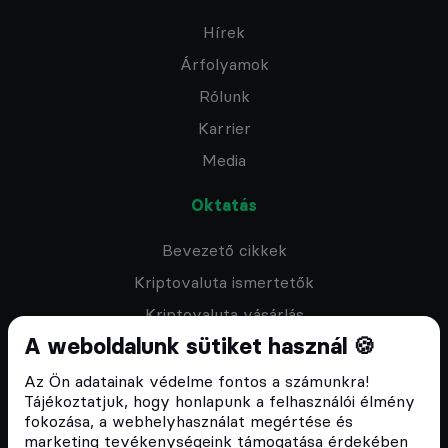
Hírek
Árfolyamok
Rólunk
Karrier
Media
Oktatás
Bevezető cikkek
Kriptovaluta ismertetők
Kriptovaluta vásárlás
A weboldalunk sütiket használ 🍪
Oktató anyagok
Discord közösség
Az Ön adatainak védelme fontos a számunkra!
Tájékoztatjuk, hogy honlapunk a felhasználói élmény
fokozása, a webhelyhasználat megértése és
Csomagajánlatok
marketing tevékenységeink támogatása érdekében