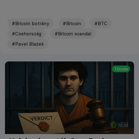
#Bitcoin botrány
#Bitcoin
#BTC
#Csehország
#Bitcoin scandal
#Pavel Blazek
Tőzsde