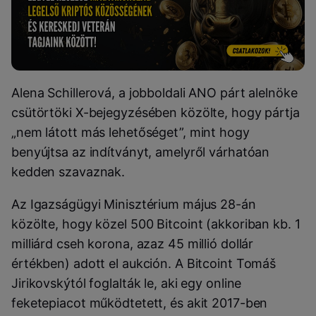
Alena Schillerová, a jobboldali ANO párt alelnöke
csütörtöki X-bejegyzésében közölte, hogy pártja
„nem látott más lehetőséget”, mint hogy
benyújtsa az indítványt, amelyről várhatóan
kedden szavaznak.
Az Igazságügyi Minisztérium május 28-án
közölte, hogy közel 500 Bitcoint (akkoriban kb. 1
milliárd cseh korona, azaz 45 millió dollár
értékben) adott el aukción. A Bitcoint Tomáš
Jirikovskýtól foglalták le, aki egy online
feketepiacot működtetett, és akit 2017-ben