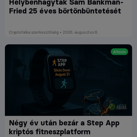
Helybenhagyták Sam Bankman-
Fried 25 éves börtönbüntetését
Cryptofalka szerkesztőség • 2026. augusztus 6.
Altcoin
Négy év után bezár a Step App
kriptós fitneszplatform