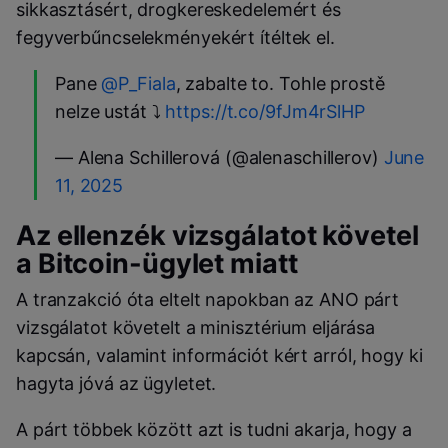
sikkasztásért, drogkereskedelemért és
fegyverbűncselekményekért ítéltek el.
Pane
@P_Fiala
, zabalte to. Tohle prostě
nelze ustát ⤵️
https://t.co/9fJm4rSlHP
— Alena Schillerová (@alenaschillerov)
June
11, 2025
Az ellenzék vizsgálatot követel
a Bitcoin-ügylet miatt
A tranzakció óta eltelt napokban az ANO párt
vizsgálatot követelt a minisztérium eljárása
kapcsán, valamint információt kért arról, hogy ki
hagyta jóvá az ügyletet.
A párt többek között azt is tudni akarja, hogy a