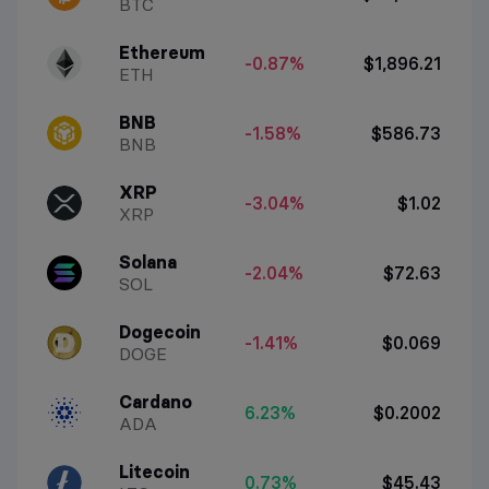
BTC
Ethereum
-0.87%
$1,896.21
ETH
BNB
-1.58%
$586.73
BNB
XRP
-3.04%
$1.02
XRP
Solana
-2.04%
$72.63
SOL
Dogecoin
-1.41%
$0.069
DOGE
Cardano
6.23%
$0.2002
ADA
Litecoin
0.73%
$45.43