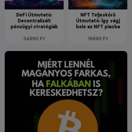
DeFi Útmutató:
NFT Teljeskörű
Decentralizált
Útmutató: Így vágj
pénzügyi stratégiák
bele az NFT piacba
34990 Ft
19990 Ft