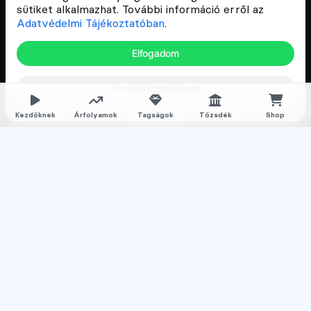
sütiket alkalmazhat. További információ erről az
Kriptovaluta kezdőknek
Adatvédelmi Tájékoztatóban
.
Kriptovaluta kereskedés
Elfogadom
Megapack
További lehetőségek
Falka tagságok
Kezdőknek
Árfolyamok
Tagságok
Tőzsdék
Shop
Nyilvános
Normál
Prémium
Feliratkozom a hírlevélre