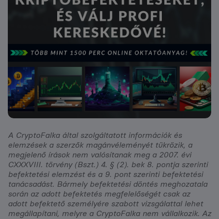
A CryptoFalka által szolgáltatott információk és
elemzések a szerzők magánvéleményét tükrözik, a
megjelenő írások nem valósítanak meg a 2007. évi
CXXXVIII. törvény (Bszt.) 4. § (2). bek 8. pontja szerinti
befektetési elemzést és a 9. pont szerinti befektetési
tanácsadást. Bármely befektetési döntés meghozatala
során az adott befektetés megfelelőségét csak az
adott befektető személyére szabott vizsgálattal lehet
megállapítani, melyre a CryptoFalka nem vállalkozik. Az