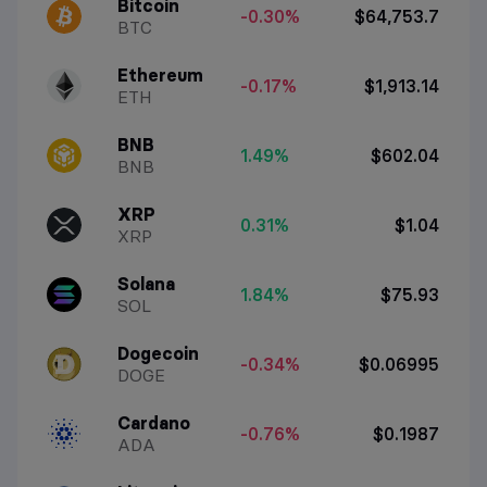
Bitcoin
-0.30%
$64,753.7
BTC
Ethereum
-0.17%
$1,913.14
ETH
BNB
1.49%
$602.04
BNB
XRP
0.31%
$1.04
XRP
Solana
1.84%
$75.93
SOL
Dogecoin
-0.34%
$0.06995
DOGE
Cardano
-0.76%
$0.1987
ADA