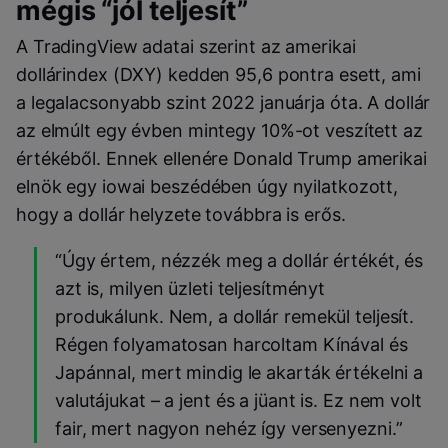
mégis “jól teljesít”
A TradingView adatai szerint az amerikai
dollárindex (DXY) kedden 95,6 pontra esett, ami
a legalacsonyabb szint 2022 januárja óta. A dollár
az elmúlt egy évben mintegy 10%-ot veszített az
értékéből. Ennek ellenére Donald Trump amerikai
elnök egy iowai beszédében úgy nyilatkozott,
hogy a dollár helyzete továbbra is erős.
“Úgy értem, nézzék meg a dollár értékét, és
azt is, milyen üzleti teljesítményt
produkálunk. Nem, a dollár remekül teljesít.
Régen folyamatosan harcoltam Kínával és
Japánnal, mert mindig le akarták értékelni a
valutájukat – a jent és a jüant is. Ez nem volt
fair, mert nagyon nehéz így versenyezni.”