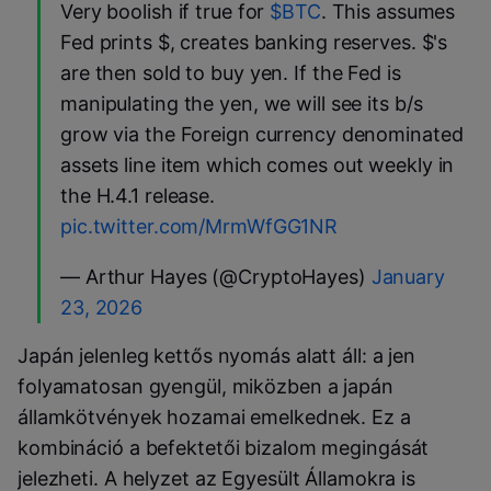
Very boolish if true for
$BTC
. This assumes
Fed prints $, creates banking reserves. $'s
are then sold to buy yen. If the Fed is
manipulating the yen, we will see its b/s
grow via the Foreign currency denominated
assets line item which comes out weekly in
the H.4.1 release.
pic.twitter.com/MrmWfGG1NR
— Arthur Hayes (@CryptoHayes)
January
23, 2026
Japán jelenleg kettős nyomás alatt áll: a jen
folyamatosan gyengül, miközben a japán
államkötvények hozamai emelkednek. Ez a
kombináció a befektetői bizalom megingását
jelezheti. A helyzet az Egyesült Államokra is