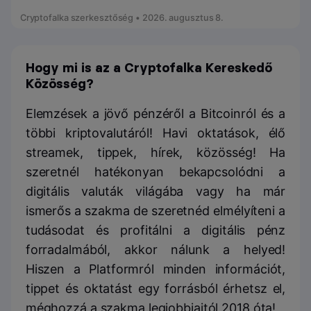
Cryptofalka szerkesztőség • 2026. augusztus 8.
Hogy mi is az a Cryptofalka Kereskedő
Közösség?
Elemzések a jövő pénzéről a Bitcoinról és a
többi kriptovalutáról! Havi oktatások, élő
streamek, tippek, hírek, közösség! Ha
szeretnél hatékonyan bekapcsolódni a
digitális valuták világába vagy ha már
ismerős a szakma de szeretnéd elmélyíteni a
tudásodat és profitálni a digitális pénz
forradalmából, akkor nálunk a helyed!
Hiszen a Platformról minden információt,
tippet és oktatást egy forrásból érhetsz el,
méghozzá a szakma legjobbjaitól 2018 óta!