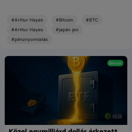
#Arthur Hayes
#Bitcoin
#BTC
#Arthur Hayes
#japán jen
#pénznyomtatás
Bitcoin
Közel egymilliárd dollár érkezett