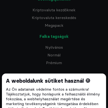
Kriptovaluta kezdőknek
Kriptovaluta kereskedés
Megapack
Falka tagságok
Nyilvános
Normál
Prémium
A weboldalunk sütiket használ 🍪
Az Ön adatainak védelme fontos a számunkra!
Feliratkozom a hírlevélre
Tájékoztatjuk, hogy honlapunk a felhasználói élmény
fokozása, a webhelyhasználat megértése és
marketing tevékenységeink támogatása érdekében