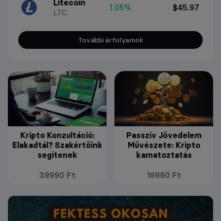
Litecoin
1.05%
$45.97
LTC
További árfolyamok
Kripto Konzultáció:
Passzív Jövedelem
Elakadtál? Szakértőink
Művészete: Kripto
segítenek
kamatoztatás
39990 Ft
19990 Ft