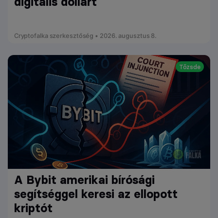
digitális dollárt
Cryptofalka szerkesztőség • 2026. augusztus 8.
Tőzsde
A Bybit amerikai bírósági
segítséggel keresi az ellopott
kriptót