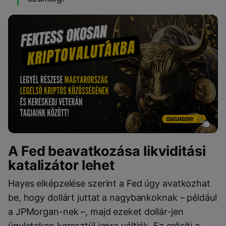
A Fed beavatkozása likviditási
katalizátor lehet
Hayes elképzelése szerint a Fed úgy avatkozhat
be, hogy dollárt juttat a nagybankoknak – például
a JPMorgan-nek –, majd ezeket dollár-jen
ügyleteken keresztül jenre váltják. Ez erősíti a