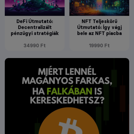
DeFi Útmutató:
NFT Teljeskörű
Decentralizált
Útmutató: Így vágj
pénzügyi stratégiák
bele az NFT piacba
34990 Ft
19990 Ft