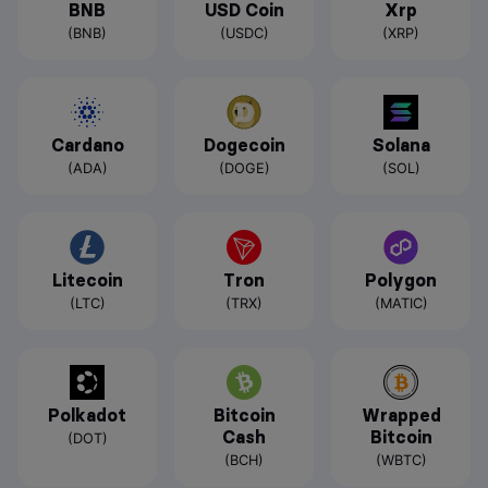
BNB
USD Coin
Xrp
(BNB)
(USDC)
(XRP)
Cardano
Dogecoin
Solana
(ADA)
(DOGE)
(SOL)
Litecoin
Tron
Polygon
(LTC)
(TRX)
(MATIC)
Polkadot
Bitcoin
Wrapped
Cash
Bitcoin
(DOT)
(BCH)
(WBTC)