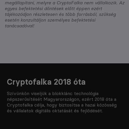
megállapítani, melyre a CryptoFalka nem vállalkozik. Az
egyes befektetési döntések előtt éppen ezért
tájékozódjon részletesen és több forrásból, szükség
esetén konzultáljon személyes befektetési
tanácsadóval!
Cryptofalka 2018 óta
Szívünkön viseljük a blokklánc technológia
népszerűsítését Magyarországon, ezért 2018 óta a
Cryptofalka célja, hogy biztosítsa a hazai közösség
és vállalatok digitális oktatását és fejlődését.