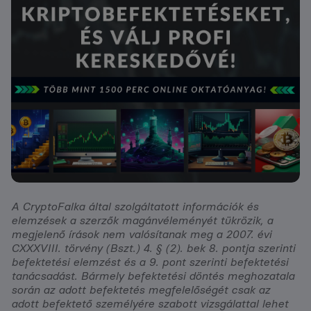
A CryptoFalka által szolgáltatott információk és
elemzések a szerzők magánvéleményét tükrözik, a
megjelenő írások nem valósítanak meg a 2007. évi
CXXXVIII. törvény (Bszt.) 4. § (2). bek 8. pontja szerinti
befektetési elemzést és a 9. pont szerinti befektetési
tanácsadást. Bármely befektetési döntés meghozatala
során az adott befektetés megfelelőségét csak az
adott befektető személyére szabott vizsgálattal lehet