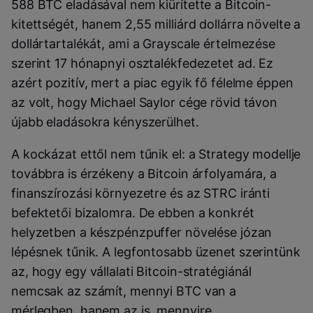
588 BTC eladásával nem kiürítette a Bitcoin-
kitettségét, hanem 2,55 milliárd dollárra növelte a
dollártartalékát, ami a Grayscale értelmezése
szerint 17 hónapnyi osztalékfedezetet ad. Ez
azért pozitív, mert a piac egyik fő félelme éppen
az volt, hogy Michael Saylor cége rövid távon
újabb eladásokra kényszerülhet.
A kockázat ettől nem tűnik el: a Strategy modellje
továbbra is érzékeny a Bitcoin árfolyamára, a
finanszírozási környezetre és az STRC iránti
befektetői bizalomra. De ebben a konkrét
helyzetben a készpénzpuffer növelése józan
lépésnek tűnik. A legfontosabb üzenet szerintünk
az, hogy egy vállalati Bitcoin-stratégiánál
nemcsak az számít, mennyi BTC van a
mérlegben, hanem az is, mennyire