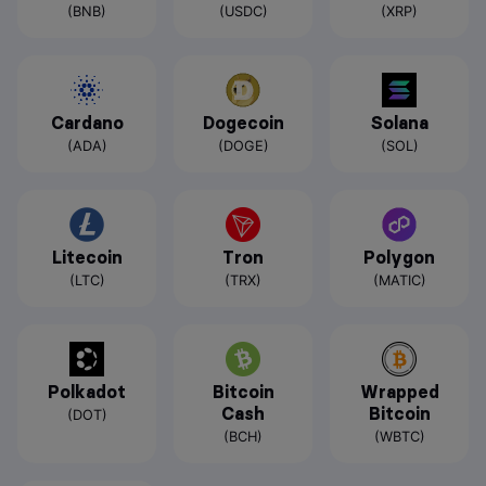
(BNB)
(USDC)
(XRP)
Cardano
Dogecoin
Solana
(ADA)
(DOGE)
(SOL)
Litecoin
Tron
Polygon
(LTC)
(TRX)
(MATIC)
Polkadot
Bitcoin
Wrapped
Cash
Bitcoin
(DOT)
(BCH)
(WBTC)