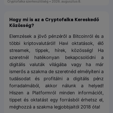
Cryptofalka szerkesztőség • 2026. augusztus 8.
Hogy mi is az a Cryptofalka Kereskedő
Közösség?
Elemzések a jövő pénzéről a Bitcoinról és a
többi kriptovalutáról! Havi oktatások, élő
streamek, tippek, hírek, közösség! Ha
szeretnél hatékonyan bekapcsolódni a
digitális valuták világába vagy ha már
ismerős a szakma de szeretnéd elmélyíteni a
tudásodat és profitálni a digitális pénz
forradalmából, akkor nálunk a helyed!
Hiszen a Platformról minden információt,
tippet és oktatást egy forrásból érhetsz el,
méghozzá a szakma legjobbjaitól 2018 óta!