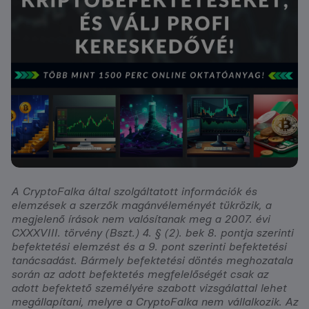
A CryptoFalka által szolgáltatott információk és
elemzések a szerzők magánvéleményét tükrözik, a
megjelenő írások nem valósítanak meg a 2007. évi
CXXXVIII. törvény (Bszt.) 4. § (2). bek 8. pontja szerinti
befektetési elemzést és a 9. pont szerinti befektetési
tanácsadást. Bármely befektetési döntés meghozatala
során az adott befektetés megfelelőségét csak az
adott befektető személyére szabott vizsgálattal lehet
megállapítani, melyre a CryptoFalka nem vállalkozik. Az