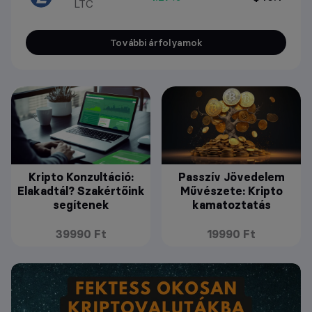
LTC
További árfolyamok
Kripto Konzultáció:
Passzív Jövedelem
Elakadtál? Szakértőink
Művészete: Kripto
segítenek
kamatoztatás
39990 Ft
19990 Ft