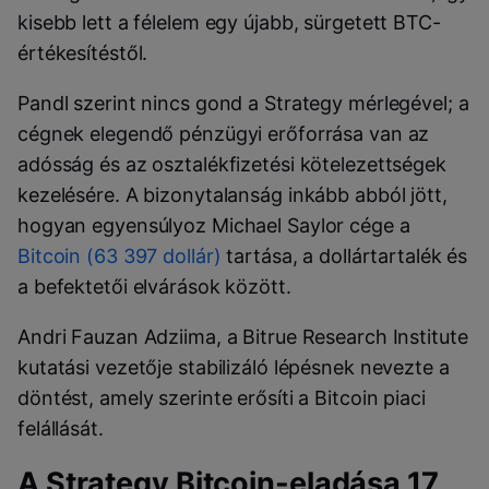
kisebb lett a félelem egy újabb, sürgetett BTC-
értékesítéstől.
Pandl szerint nincs gond a Strategy mérlegével; a
cégnek elegendő pénzügyi erőforrása van az
adósság és az osztalékfizetési kötelezettségek
kezelésére. A bizonytalanság inkább abból jött,
hogyan egyensúlyoz Michael Saylor cége a
Bitcoin (63 397 dollár)
tartása, a dollártartalék és
a befektetői elvárások között.
Andri Fauzan Adziima, a Bitrue Research Institute
kutatási vezetője stabilizáló lépésnek nevezte a
döntést, amely szerinte erősíti a Bitcoin piaci
felállását.
A Strategy Bitcoin-eladása 17