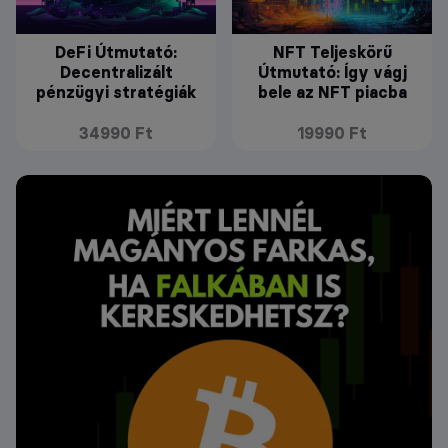
DeFi Útmutató:
NFT Teljeskörű
Decentralizált
Útmutató: Így vágj
pénzügyi stratégiák
bele az NFT piacba
34990 Ft
19990 Ft