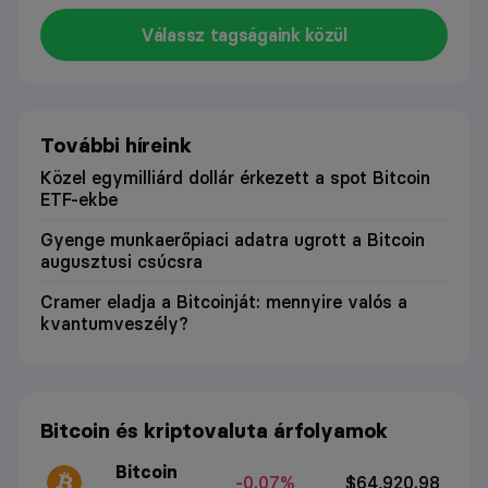
Válassz tagságaink közül
További híreink
Közel egymilliárd dollár érkezett a spot Bitcoin
ETF-ekbe
Gyenge munkaerőpiaci adatra ugrott a Bitcoin
augusztusi csúcsra
Cramer eladja a Bitcoinját: mennyire valós a
kvantumveszély?
Bitcoin és kriptovaluta árfolyamok
Bitcoin
-0.07%
$64,920.98