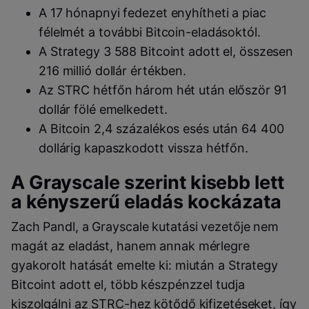
A 17 hónapnyi fedezet enyhítheti a piac
félelmét a további Bitcoin-eladásoktól.
A Strategy 3 588 Bitcoint adott el, összesen
216 millió dollár értékben.
Az STRC hétfőn három hét után először 91
dollár fölé emelkedett.
A Bitcoin 2,4 százalékos esés után 64 400
dollárig kapaszkodott vissza hétfőn.
A Grayscale szerint kisebb lett
a kényszerű eladás kockázata
Zach Pandl, a Grayscale kutatási vezetője nem
magát az eladást, hanem annak mérlegre
gyakorolt hatását emelte ki: miután a Strategy
Bitcoint adott el, több készpénzzel tudja
kiszolgálni az STRC-hez kötődő kifizetéseket, így