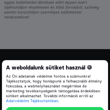
egyes befektetési döntések előtt éppen ezért
tájékozódjon részletesen és több forrásból, szükség
esetén konzultáljon személyes befektetési
tanácsadóval!
Cryptofalka 2018 óta
A weboldalunk sütiket használ 🍪
Szívünkön viseljük a blokklánc technológia
Az Ön adatainak védelme fontos a számunkra!
népszerűsítését Magyarországon, ezért 2018 óta a
Tájékoztatjuk, hogy honlapunk a felhasználói élmény
Cryptofalka célja, hogy biztosítsa a hazai közösség
fokozása, a webhelyhasználat megértése és
és vállalatok digitális oktatását és fejlődését.
marketing tevékenységeink támogatása érdekében
sütiket alkalmazhat. További információ erről az
Adatvédelmi Tájékoztatóban
.
Oldalak