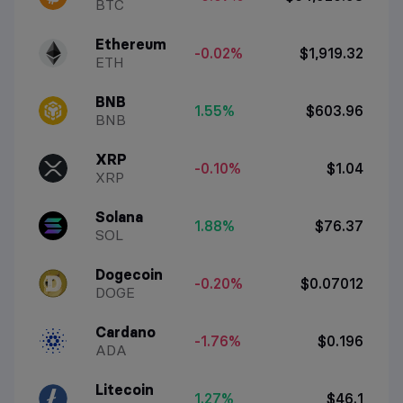
BTC
Ethereum
-0.02%
$1,919.32
ETH
BNB
1.55%
$603.96
BNB
XRP
-0.10%
$1.04
XRP
Solana
1.88%
$76.37
SOL
Dogecoin
-0.20%
$0.07012
DOGE
Cardano
-1.76%
$0.196
ADA
Litecoin
1.27%
$46.1