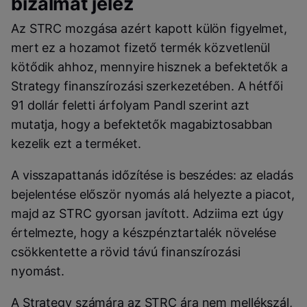
bizalmat jelez
Az STRC mozgása azért kapott külön figyelmet,
mert ez a hozamot fizető termék közvetlenül
kötődik ahhoz, mennyire hisznek a befektetők a
Strategy finanszírozási szerkezetében. A hétfői
91 dollár feletti árfolyam Pandl szerint azt
mutatja, hogy a befektetők magabiztosabban
kezelik ezt a terméket.
A visszapattanás időzítése is beszédes: az eladás
bejelentése először nyomás alá helyezte a piacot,
majd az STRC gyorsan javított. Adziima ezt úgy
értelmezte, hogy a készpénztartalék növelése
csökkentette a rövid távú finanszírozási
nyomást.
A Strategy számára az STRC ára nem mellékszál,