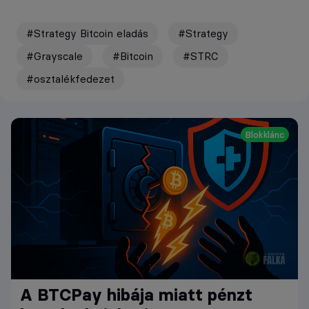
#Strategy Bitcoin eladás
#Strategy
#Grayscale
#Bitcoin
#STRC
#osztalékfedezet
Blokklánc
A BTCPay hibája miatt pénzt