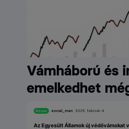
Vámháború és in
emelkedhet mégi
social_man
2025. február 4.
Bitcoin
Az Egyesült Államok új védővámokat ve