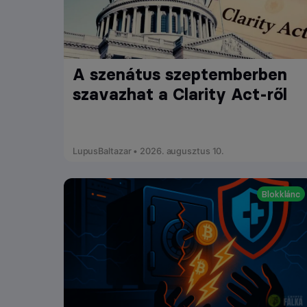
A szenátus szeptemberben
szavazhat a Clarity Act-ről
LupusBaltazar • 2026. augusztus 10.
Blokklánc