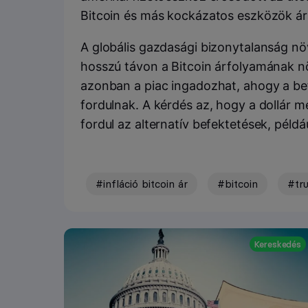
Bitcoin és más kockázatos eszközök ár
A globális gazdasági bizonytalanság nö
hosszú távon a Bitcoin árfolyamának n
azonban a piac ingadozhat, ahogy a be
fordulnak. A kérdés az, hogy a dollár m
fordul az alternatív befektetések, példáu
#infláció bitcoin ár
#bitcoin
#tr
Kereskedés