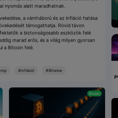
ai nyomás alatt maradhatnak.
vekedése, a vámháború és az infláció hatása
övekedését támogathatja. Rövid távon
fektetők a biztonságosabb eszközök felé
eddig marad erős, és a világ milyen gyorsan
l a Bitcoin felé.
ump
#infláció
#Bitwise
p
Bitcoin