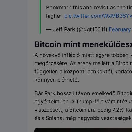
Bookmark this and revisit as the fi
higher.
pic.twitter.com/WxMB36Y
— Jeff Park (@dgt10011)
February
Bitcoin mint menekülőes
A növekvő infláció miatt egyre többen
megőrzésére. Az arany mellett a Bitcoin
független a központi bankoktól, korlátoz
könnyen elérhető.
Bár Park hosszú távon emelkedő Bitcoin
egyértelműek. A Trump-féle vámintézke
visszaesett, a Bitcoin ára pedig 7,2%-k
és a Solana, még nagyobb veszteségeke