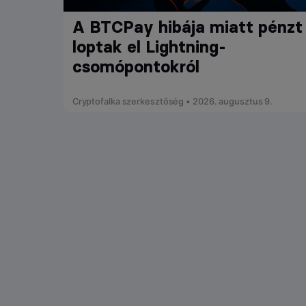
A BTCPay hibája miatt pénzt
loptak el Lightning-
csomópontokról
Cryptofalka szerkesztőség • 2026. augusztus 9.