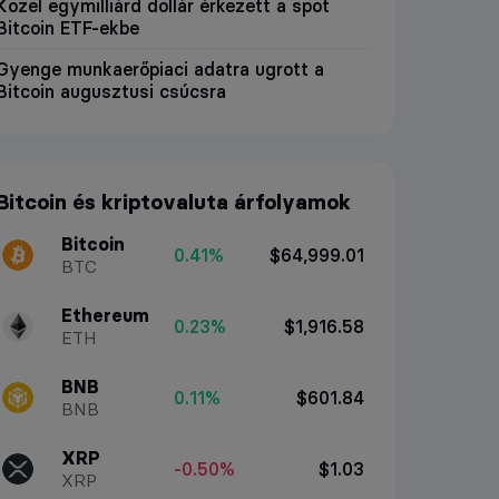
Közel egymilliárd dollár érkezett a spot
Bitcoin ETF-ekbe
Gyenge munkaerőpiaci adatra ugrott a
Bitcoin augusztusi csúcsra
Bitcoin és kriptovaluta árfolyamok
Bitcoin
0.41%
$64,999.01
BTC
Ethereum
0.23%
$1,916.58
ETH
BNB
0.11%
$601.84
BNB
XRP
-0.50%
$1.03
XRP