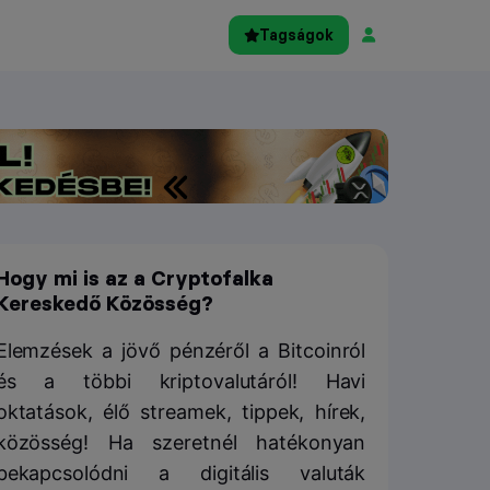
Tagságok
Hogy mi is az a Cryptofalka
Kereskedő Közösség?
Elemzések a jövő pénzéről a Bitcoinról
és a többi kriptovalutáról! Havi
oktatások, élő streamek, tippek, hírek,
közösség! Ha szeretnél hatékonyan
bekapcsolódni a digitális valuták