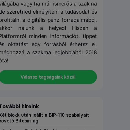
világába vagy ha már ismerős a szakma
de szeretnéd elmélyíteni a tudásodat és
profitálni a digitális pénz forradalmából,
akkor nálunk a helyed! Hiszen a
Platformról minden információt, tippet
és oktatást egy forrásból érhetsz el,
méghozzá a szakma legjobbjaitól 2018
óta!
Válassz tagságaink közül
További híreink
Két blokk után leállt a BIP-110 szabályait
követő Bitcoin-ág