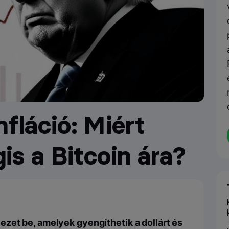
fláció: Miért
s a Bitcoin ára?
zet be, amelyek gyengíthetik a dollárt és