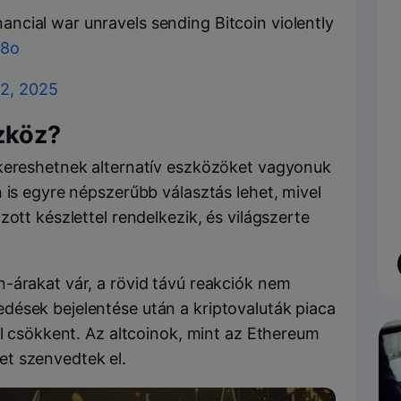
nancial war unravels sending Bitcoin violently
v8o
 2, 2025
zköz?
 kereshetnek alternatív eszközöket vagyonuk
 is egyre népszerűbb választás lehet, mivel
ott készlettel rendelkezik, és világszerte
-árakat vár, a rövid távú reakciók nem
dések bejelentése után a kriptovaluták piaca
al csökkent. Az altcoinok, mint az Ethereum
t szenvedtek el.