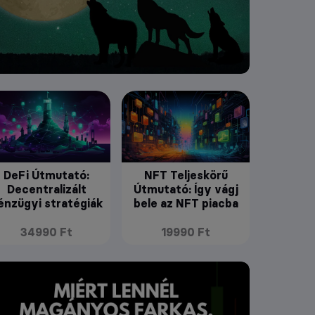
DeFi Útmutató:
NFT Teljeskörű
Decentralizált
Útmutató: Így vágj
énzügyi stratégiák
bele az NFT piacba
34990 Ft
19990 Ft