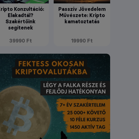
ripto Konzultáció:
Passzív Jövedelem
Elakadtál?
Művészete: Kripto
Szakértőink
kamatoztatás
segítenek
39990 Ft
19990 Ft