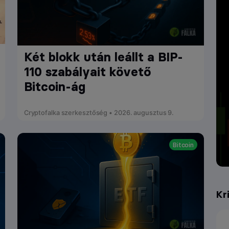
Két blokk után leállt a BIP-
110 szabályait követő
Bitcoin-ág
Cryptofalka szerkesztőség • 2026. augusztus 9.
Bitcoin
Kr