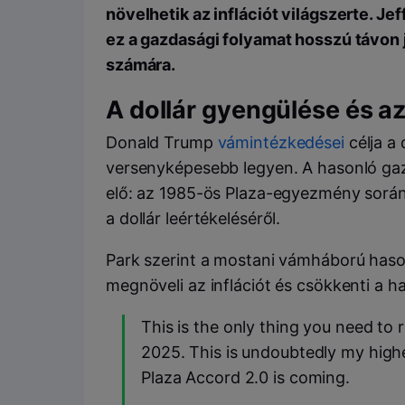
növelhetik az inflációt világszerte. Je
ez a gazdasági folyamat hosszú távon 
számára.
A dollár gyengülése és az
Donald Trump
vámintézkedései
célja a 
versenyképesebb legyen. A hasonló ga
elő: az 1985-ös Plaza-egyezmény során
a dollár leértékeléséről.
Park szerint a mostani vámháború has
megnöveli az inflációt és csökkenti a
This is the only thing you need to 
2025. This is undoubtedly my highe
Plaza Accord 2.0 is coming.