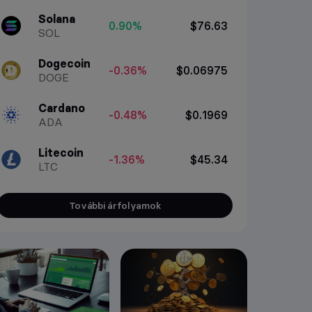
Solana
0.90%
$76.63
SOL
Dogecoin
-0.36%
$0.06975
DOGE
Cardano
-0.48%
$0.1969
ADA
Litecoin
-1.36%
$45.34
LTC
További árfolyamok