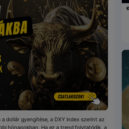
K
a dollár gyengítése, a DXY index szerint az
bbi hónapokban. Ha ez a trend folytatódik, a