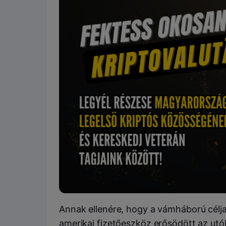
Annak ellenére, hogy a vámháború célja 
amerikai fizetőeszköz erősödött az utó