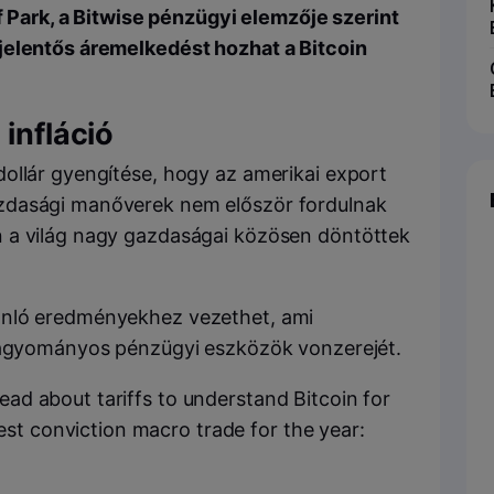
ff Park, a Bitwise pénzügyi elemzője szerint
jelentős áremelkedést hozhat a Bitcoin
 infláció
dollár gyengítése, hogy az amerikai export
zdasági manőverek nem először fordulnak
 a világ nagy gazdaságai közösen döntöttek
onló eredményekhez vezethet, ami
 hagyományos pénzügyi eszközök vonzerejét.
read about tariffs to understand Bitcoin for
st conviction macro trade for the year: