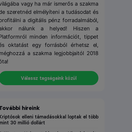
világába vagy ha már ismerős a szakma
de szeretnéd elmélyíteni a tudásodat és
profitálni a digitális pénz forradalmából,
akkor nálunk a helyed! Hiszen a
Platformról minden információt, tippet
és oktatást egy forrásból érhetsz el,
méghozzá a szakma legjobbjaitól 2018
óta!
Válassz tagságaink közül
További híreink
Kriptósok elleni támadásokkal loptak el több
mint 30 millió dollárt