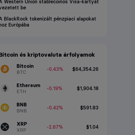
A Western Union stablecoinos Visa-kártyát
vezetett be
A BlackRock tokenizált pénzpiaci alapokat
hoz Európába
Bitcoin és kriptovaluta árfolyamok
Bitcoin
-0.43%
$64,354.26
BTC
Ethereum
-0.19%
$1,904.18
ETH
BNB
-0.42%
$591.83
BNB
XRP
-2.67%
$1.04
XRP