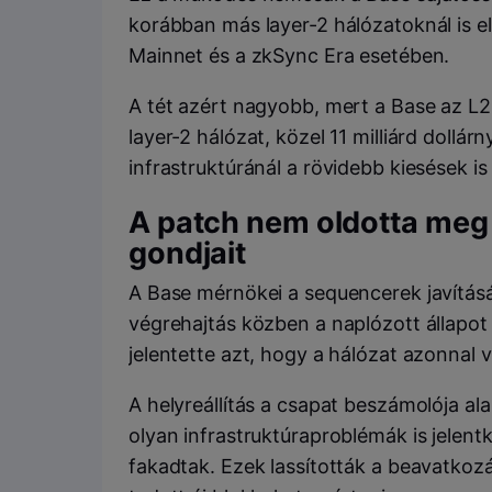
korábban más layer-2 hálózatoknál is e
Mainnet és a zkSync Era esetében.
A tét azért nagyobb, mert a Base az L
layer-2 hálózat, közel 11 milliárd dollárn
infrastruktúránál a rövidebb kiesések is
A patch nem oldotta meg 
gondjait
A Base mérnökei a sequencerek javításáv
végrehajtás közben a naplózott állapot
jelentette azt, hogy a hálózat azonnal 
A helyreállítás a csapat beszámolója al
olyan infrastruktúraproblémák is jelent
fakadtak. Ezek lassították a beavatkoz