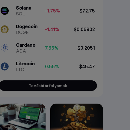
Solana
-1.75%
$72.75
SOL
Dogecoin
-1.41%
$0.06902
DOGE
Cardano
7.56%
$0.2051
ADA
Litecoin
0.55%
$45.47
LTC
További árfolyamok