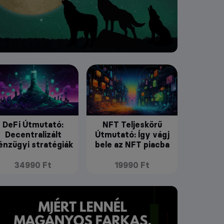
DeFi Útmutató:
NFT Teljeskörű
Decentralizált
Útmutató: Így vágj
énzügyi stratégiák
bele az NFT piacba
34990 Ft
19990 Ft