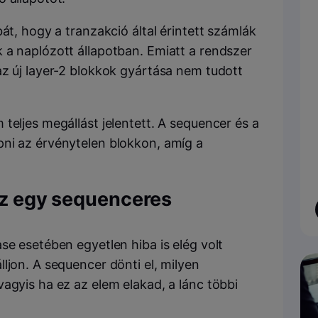
át, hogy a tranzakció által érintett számlák
 a naplózott állapotban. Emiatt a rendszer
az új layer-2 blokkok gyártása nem tudott
teljes megállást jelentett. A sequencer és a
ni az érvénytelen blokkon, amíg a
 az egy sequenceres
se esetében egyetlen hiba is elég volt
ljon. A sequencer dönti el, milyen
agyis ha ez az elem elakad, a lánc többi