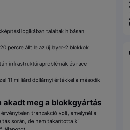
építési logikában találtak hibásan
 percre állt le az új layer-2 blokkok
tán infrastruktúraproblémák és race
el 11 milliárd dollárnyi értékkel a második
n akadt meg a blokkgyártás
y érvénytelen tranzakció volt, amelynél a
jtás során, de nem takarította ki
 állapotot.