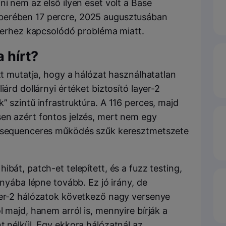
ni nem az első ilyen eset volt a Base
berében 17 percre, 2025 augusztusában
ncerhez kapcsolódó probléma miatt.
 hírt?
azt mutatja, hogy a hálózat használhatatlan
iárd dollárnyi értéket biztosító layer-2
” szintű infrastruktúra. A 116 perces, majd
en azért fontos jelzés, mert nem egy
y sequenceres működés szűk keresztmetszete
bát, patch-et telepített, és a fuzz testing,
ányába lépne tovább. Ez jó irány, de
yer-2 hálózatok következő nagy versenye
l majd, hanem arról is, mennyire bírják a
t nélkül. Egy ekkora hálózatnál az