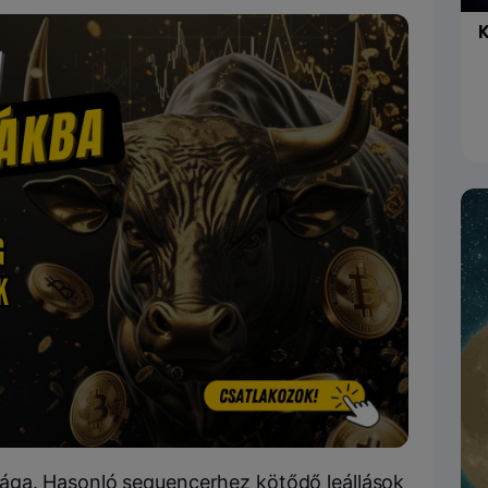
K
ága. Hasonló sequencerhez kötődő leállások