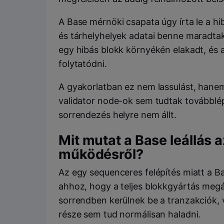
A Base mérnöki csapata úgy írta le a hib
és tárhelyhelyek adatai benne maradtak
egy hibás blokk környékén elakadt, és 
folytatódni.
A gyakorlatban ez nem lassulást, hanem 
validator node-ok sem tudtak továbblép
sorrendezés helyre nem állt.
Mit mutat a Base leállás
működésről?
Az egy sequenceres felépítés miatt a Ba
ahhoz, hogy a teljes blokkgyártás megál
sorrendben kerülnek be a tranzakciók, v
része sem tud normálisan haladni.