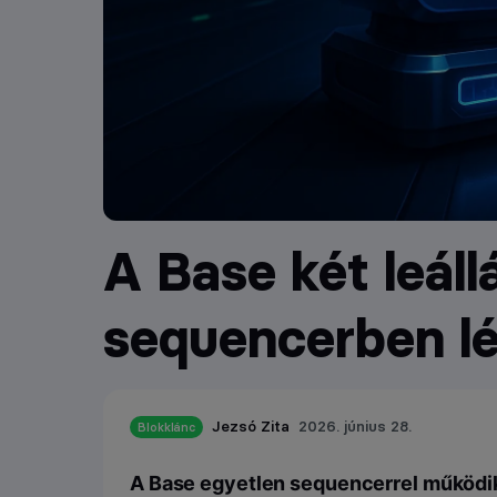
A Base két leáll
sequencerben lé
Jezsó Zita
2026. június 28.
Blokklánc
A Base egyetlen sequencerrel működik,