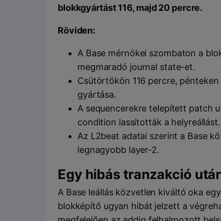
blokkgyártást 116, majd 20 percre.
Röviden:
A Base mérnökei szombaton a blokk
megmaradó journal state-et.
Csütörtökön 116 percre, pénteken 20
gyártása.
A sequencerekre telepített patch u
condition lassították a helyreállást.
Az L2beat adatai szerint a Base köz
legnagyobb layer-2.
Egy hibás tranzakció utá
A Base leállás közvetlen kiváltó oka eg
blokképítő ugyan hibát jelzett a végreha
megfelelően az addig felhalmozott belső