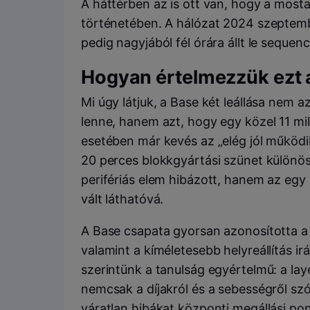
A háttérben az is ott van, hogy a mosta
történetében. A hálózat 2024 szeptem
pedig nagyjából fél órára állt le seque
Hogyan értelmezzük ezt a
Mi úgy látjuk, a Base két leállása nem 
lenne, hanem azt, hogy egy közel 11 mill
esetében már kevés az „elég jól működik
20 perces blokkgyártási szünet különös
perifériás elem hibázott, hanem az eg
vált láthatóvá.
A Base csapata gyorsan azonosította a hi
valamint a kíméletesebb helyreállítás ir
szerintünk a tanulság egyértelmű: a la
nemcsak a díjakról és a sebességről szó
váratlan hibákat központi megállási pon