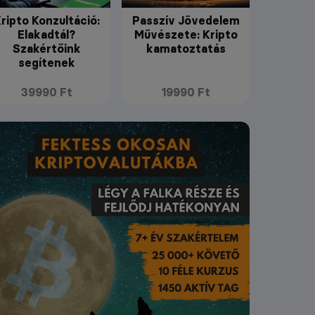
ripto Konzultáció:
Passzív Jövedelem
Elakadtál?
Művészete: Kripto
Szakértőink
kamatoztatás
segítenek
39990 Ft
19990 Ft