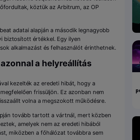
lőfordultak, köztük az Arbitrum, az OP
2beat adatai alapján a második legnagyobb
yi biztosított értékkel. Egy ilyen
 sok alkalmazást és felhasználót érinthetnek.
azonnal a helyreállítás
al kezelték az eredeti hibát, hogy a
p
 megfelelően frissüljön. Ez azonban nem
visszaállt volna a megszokott működésre.
apján tovább tartott a vártnál, mert közben
keztek, amelyek nem az eredeti hibából
ást, miközben a főhálózat továbbra sem