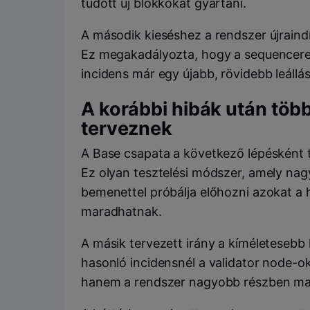
tudott új blokkokat gyártani.
A második kieséshez a rendszer újraindí
Ez megakadályozta, hogy a sequencerek u
incidens már egy újabb, rövidebb leállá
A korábbi hibák után több 
terveznek
A Base csapata a következő lépésként t
Ez olyan tesztelési módszer, amely nag
bemenettel próbálja előhozni azokat a h
maradhatnak.
A másik tervezett irány a kíméletesebb h
hasonló incidensnél a validator node-okn
hanem a rendszer nagyobb részben mag