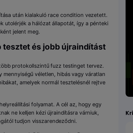
tása után kialakuló race condition vezetett.
tolérjék a hálózat állapotát, így a pénteki
sként jelent meg.
tesztet és jobb újraindítást
öbb protokollszintű fuzz testinget tervez.
y mennyiségű véletlen, hibás vagy váratlan
ibákat, amelyek normál tesztelésnél rejtve
elyreállítási folyamat. A cél az, hogy egy
Kr
ak ne kelljen kézi újraindításra várniuk,
ától tudjon visszarendeződni.