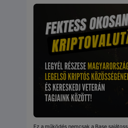
Ez a működés nemcsak a Base sajátoss