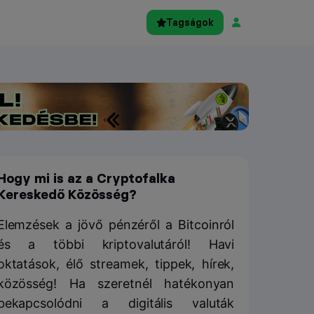
Tagságok
Hogy mi is az a Cryptofalka
Kereskedő Közösség?
Elemzések a jövő pénzéről a Bitcoinról
és a többi kriptovalutáról! Havi
oktatások, élő streamek, tippek, hírek,
közösség! Ha szeretnél hatékonyan
bekapcsolódni a digitális valuták