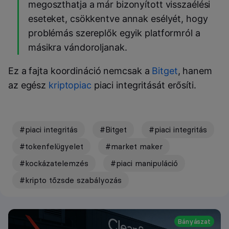
megoszthatja a már bizonyított visszaélési
eseteket, csökkentve annak esélyét, hogy
problémás szereplők egyik platformról a
másikra vándoroljanak.
Ez a fajta koordináció nemcsak a
Bitget
, hanem
az egész
kriptopiac
piaci integritását erősíti.
#piaci integritás
#Bitget
#piaci integritás
#tokenfelügyelet
#market maker
#kockázatelemzés
#piaci manipuláció
#kripto tőzsde szabályozás
Bányászat