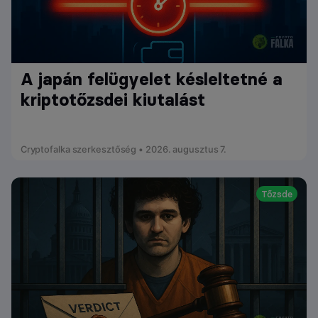
A japán felügyelet késleltetné a
kriptotőzsdei kiutalást
Cryptofalka szerkesztőség • 2026. augusztus 7.
Tőzsde