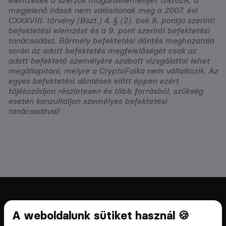
elemzések a szerzők magánvéleményét tükrözik, a
megjelenő írások nem valósítanak meg a 2007. évi
CXXXVIII. törvény (Bszt.) 4. § (2). bek 8. pontja szerinti
befektetési elemzést és a 9. pont szerinti befektetési
tanácsadást. Bármely befektetési döntés meghozatala
során az adott befektetés megfelelőségét csak az
adott befektető személyére szabott vizsgálattal lehet
megállapítani, melyre a CryptoFalka nem vállalkozik. Az
egyes befektetési döntések előtt éppen ezért
tájékozódjon részletesen és több forrásból, szükség
esetén konzultáljon személyes befektetési
tanácsadóval!
Cryptofalka 2018 óta
A weboldalunk sütiket használ 🍪