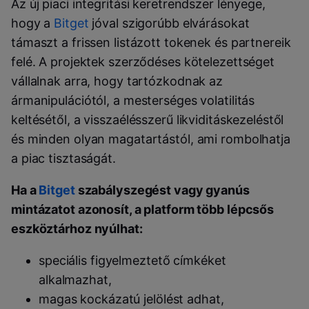
Az új piaci integritási keretrendszer lényege,
hogy a
Bitget
jóval szigorúbb elvárásokat
támaszt a frissen listázott tokenek és partnereik
felé. A projektek szerződéses kötelezettséget
vállalnak arra, hogy tartózkodnak az
ármanipulációtól, a mesterséges volatilitás
keltésétől, a visszaélésszerű likviditáskezeléstől
és minden olyan magatartástól, ami rombolhatja
a piac tisztaságát.
Ha a
Bitget
szabályszegést vagy gyanús
mintázatot azonosít, a platform több lépcsős
eszköztárhoz nyúlhat:
speciális figyelmeztető címkéket
alkalmazhat,
magas kockázatú jelölést adhat,