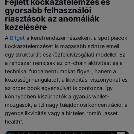
Fejlett kockázatelemzés és
gyorsabb felhasználói
riasztások az anomáliák
kezelésére
A
Bitget
a keretrendszer részeként a spot piacok
kockázatelemzését is magasabb szintre emeli
egy strukturált eszközfelülvizsgálati modellel. Ez
a rendszer nemcsak az on-chain aktivitást és a
technikai fundamentumokat figyeli, hanem a
közösségi hangulatot, a likviditási viszonyokat és
az order book egyensúlyát is pontozza. Így
könnyebben kiszúrhatók a gyanús wallet-
mozgások, a túl nagy tulajdonosi koncentráció, a
gyenge likviditás vagy a hirtelen romló „asset
health”.