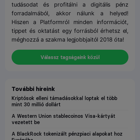
tudásodat és profitálni a digitális pénz
forradalmából, akkor nálunk a helyed!
Hiszen a Platformról minden információt,
tippet és oktatást egy forrásból érhetsz el,
méghozzá a szakma legjobbjaitól 2018 óta!
Válassz tagságaink közül
További híreink
Kriptósok elleni támadásokkal loptak el több
mint 30 millió dollárt
A Western Union stablecoinos Visa-kártyát
vezetett be
A BlackRock tokenizált pénzpiaci alapokat hoz
Európába