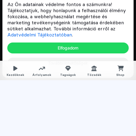
Szívünkön viseljük a blokklánc technológia
Az Ön adatainak védelme fontos a számunkra!
népszerűsítését Magyarországon, ezért 2018 óta a
Tájékoztatjuk, hogy honlapunk a felhasználói élmény
Cryptofalka célja, hogy biztosítsa a hazai közösség
fokozása, a webhelyhasználat megértése és
és vállalatok digitális oktatását és fejlődését.
marketing tevékenységeink támogatása érdekében
sütiket alkalmazhat. További információ erről az
Adatvédelmi Tájékoztatóban
.
Oldalak
Elfogadom
Hírek
További lehetőségek
Árfolyamok
Rólunk
Kezdőknek
Árfolyamok
Tagságok
Tőzsdék
Shop
Karrier
Media
Oktatás
Bevezető cikkek
Kriptovaluta ismertetők