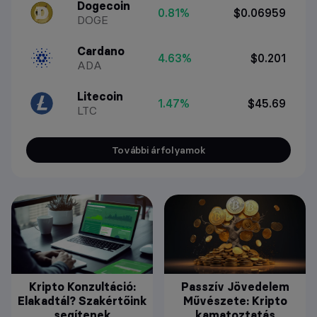
Dogecoin
0.81%
$0.06959
DOGE
Cardano
4.63%
$0.201
ADA
Litecoin
1.47%
$45.69
LTC
További árfolyamok
Kripto Konzultáció:
Passzív Jövedelem
Elakadtál? Szakértőink
Művészete: Kripto
segítenek
kamatoztatás