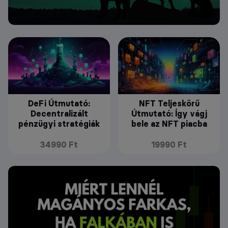
DeFi Útmutató:
NFT Teljeskörű
Decentralizált
Útmutató: Így vágj
pénzügyi stratégiák
bele az NFT piacba
34990 Ft
19990 Ft