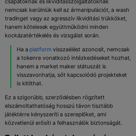
csapatoknak és likviditásszolgáltatóknak
nemcsak kerülniük kell az ármanipulációt, a wash
tradinget vagy az agresszív likviditási trükköket,
hanem kötelesek együttműködni minden
kockázatértékelés és vizsgálat során.
Ha a
platform
visszaélést azonosít, nemcsak
a tokenre vonatkozó intézkedéseket hozhat,
hanem a market maker státuszát is
visszavonhatja, sőt kapcsolódó projekteket
is kitilthat.
Ez a szigorúbb, szerződésben rögzített
elszámoltathatóság hosszú távon tisztább
játéktérre kényszeríti a szereplőket, ami
közvetlenül erősíti a felhasználók biztonságát.