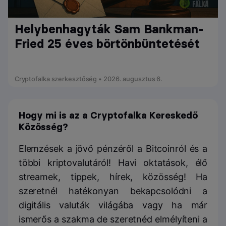
Helybenhagyták Sam Bankman-
Fried 25 éves börtönbüntetését
Cryptofalka szerkesztőség • 2026. augusztus 6.
Hogy mi is az a Cryptofalka Kereskedő
Közösség?
Elemzések a jövő pénzéről a Bitcoinról és a
többi kriptovalutáról! Havi oktatások, élő
streamek, tippek, hírek, közösség! Ha
szeretnél hatékonyan bekapcsolódni a
digitális valuták világába vagy ha már
ismerős a szakma de szeretnéd elmélyíteni a