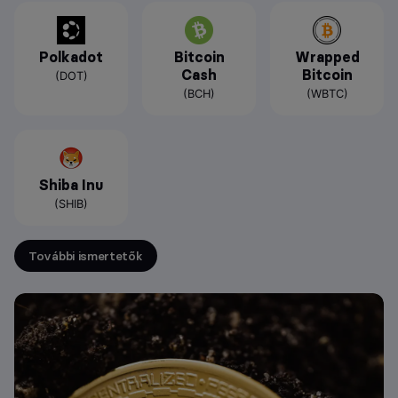
Polkadot
Bitcoin
Wrapped
Cash
Bitcoin
(DOT)
(BCH)
(WBTC)
Shiba Inu
(SHIB)
További ismertetők