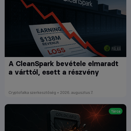
A CleanSpark bevétele elmaradt
a várttól, esett a részvény
Cryptofalka szerkesztőség • 2026. augusztus 7.
Tárca