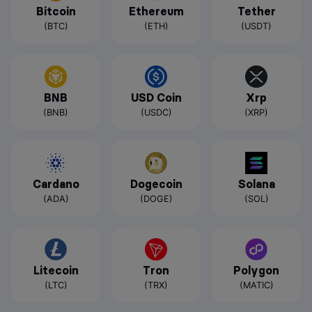
Bitcoin
Ethereum
Tether
(BTC)
(ETH)
(USDT)
BNB
USD Coin
Xrp
(BNB)
(USDC)
(XRP)
Cardano
Dogecoin
Solana
(ADA)
(DOGE)
(SOL)
Litecoin
Tron
Polygon
(LTC)
(TRX)
(MATIC)