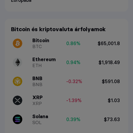
Bitcoin és kriptovaluta árfolyamok
Bitcoin
0.86%
$65,001.8
BTC
Ethereum
0.94%
$1,918.49
ETH
BNB
-0.32%
$591.08
BNB
XRP
-1.39%
$1.03
XRP
Solana
0.39%
$73.63
SOL