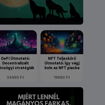
DeFi Útmutató:
NFT Teljeskörű
Decentralizált
Útmutató: Így vágj
énzügyi stratégiák
bele az NFT piacba
34990 Ft
19990 Ft