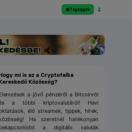
Tagságok
Hogy mi is az a Cryptofalka
Kereskedő Közösség?
Elemzések a jövő pénzéről a Bitcoinról
és a többi kriptovalutáról! Havi
oktatások, élő streamek, tippek, hírek,
közösség! Ha szeretnél hatékonyan
bekapcsolódni a digitális valuták