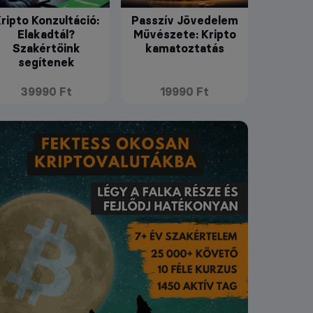
ripto Konzultáció:
Passzív Jövedelem
Elakadtál?
Művészete: Kripto
Szakértőink
kamatoztatás
segítenek
39990 Ft
19990 Ft