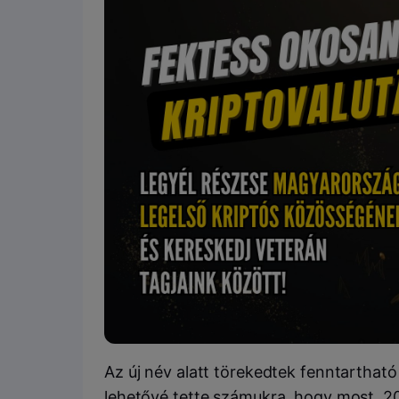
Az új név alatt törekedtek fenntarthat
lehetővé tette számukra, hogy most, 