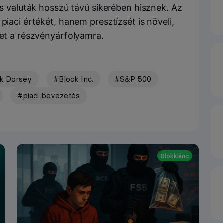
lis valuták hosszú távú sikerében hisznek. Az
piaci értékét, hanem presztízsét is növeli,
het a részvényárfolyamra.
k Dorsey
#Block Inc.
#S&P 500
#piaci bevezetés
Blokklánc