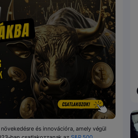
ó növekedésre és innovációra, amely végül
2023-ban csatlakozzanak az
S&P 500