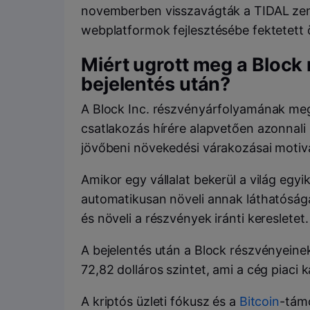
novemberben visszavágták a TIDAL zenei
webplatformok fejlesztésébe fektetett
Miért ugrott meg a Block
bejelentés után?
A Block Inc. részvényárfolyamának me
csatlakozás hírére alapvetően azonnali 
jövőbeni növekedési várakozásai motivá
Amikor egy vállalat bekerül a világ eg
automatikusan növeli annak láthatóságá
és növeli a részvények iránti keresletet.
A bejelentés után a Block részvényeine
72,82 dolláros szintet, ami a cég piaci k
A kriptós üzleti fókusz és a
Bitcoin
-támo