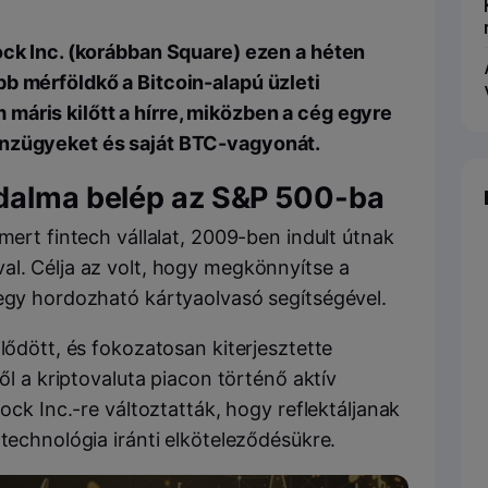
ock Inc. (korábban Square) ezen a héten
b mérföldkő a Bitcoin-alapú üzleti
máris kilőtt a hírre, miközben a cég egyre
énzügyeket és saját BTC-vagyonát.
odalma belép az S&P 500-ba
mert fintech vállalat, 2009-ben indult útnak
al. Célja az volt, hogy megkönnyítse a
 egy hordozható kártyaolvasó segítségével.
lődött, és fokozatosan kiterjesztette
től a kriptovaluta piacon történő aktív
lock Inc.-re változtatták, hogy reflektáljanak
 technológia iránti elköteleződésükre.