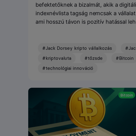
befektetőknek a bizalmát, akik a digitá
indexnévlista tagság nemcsak a vállalat 
ami hosszú távon is pozitív hatással le
#Jack Dorsey kripto vállalkozás
#Jac
#kriptovaluta
#tőzsde
#Bitcoin
#technológiai innováció
Bitcoin