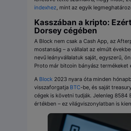
indexhez
, mint az egyik legmeghatároz
Kasszában a kripto: Ezér
Dorsey cégében
A Block nem csak a Cash App, az Afterp
mostanság – a vállalat az elmúlt évekbe
nevű leányvállalatuk saját, egyszerű, ön
Proto már bitcoin bányász termékeket és
A
Block
2023 nyara óta minden hónapba
visszaforgatja
BTC
-be, és saját treasur
cégek is követni tudják. Jelenleg 8584 B
értékben – ez világviszonylatban is kie