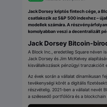
Jack Dorsey kriptós fintech cége, a Bl
csatlakozik az S&P 500 indexhez – újab
modellek számára. A részvényárfolyam 
komolyabban veszi a decentralizált p
Jack Dorsey Bitcoin-bir
A Block Inc., eredetileg Square néven is
Jack Dorsey és Jim McKelvey alapításáv
kisvállalkozások pénzügyi tranzakcióit
Az évek során a vállalat dinamikusan fej
tevékenységi körét a digitális fizetések
részvételig. 2021-ben a vállalat nevét B
a szélesedő portfólióra és a blockchain