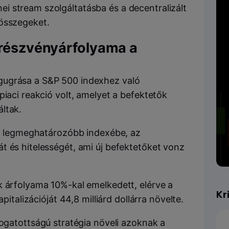
 stream szolgáltatásba és a decentralizált
 összegeket.
 részvényárfolyama a
gugrása a S&P 500 indexhez való
piaci reakció volt, amelyet a befektetők
ltak.
yik legmeghatározóbb indexébe, az
t és hitelességét, ami új befektetőket vonz
k árfolyama 10%-kal emelkedett, elérve a
Kr
apitalizációját 44,8 milliárd dollárra növelte.
gatottságú stratégia növeli azoknak a