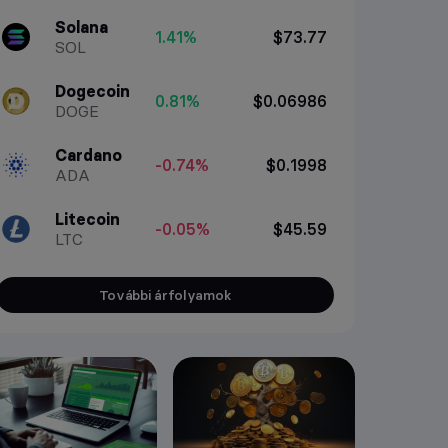
Solana
1.41%
$73.77
SOL
Dogecoin
0.81%
$0.06986
DOGE
Cardano
-0.74%
$0.1998
ADA
Litecoin
-0.05%
$45.59
LTC
További árfolyamok