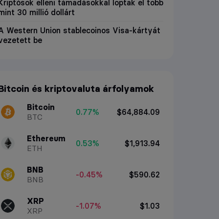
Kriptósok elleni támadásokkal loptak el több
mint 30 millió dollárt
A Western Union stablecoinos Visa-kártyát
vezetett be
Bitcoin és kriptovaluta árfolyamok
Bitcoin
0.77%
$64,884.09
BTC
Ethereum
0.53%
$1,913.94
ETH
BNB
-0.45%
$590.62
BNB
XRP
-1.07%
$1.03
XRP