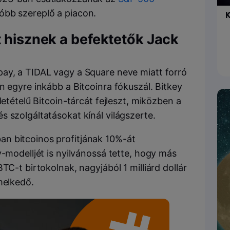
óbb szereplő a piacon.
K
t hisznek a befektetők Jack
ay, a TIDAL vagy a Square neve miatt forró
n egyre inkább a Bitcoinra fókuszál. Bitkey
letételű Bitcoin-tárcát fejleszt, miközben a
 szolgáltatásokat kínál világszerte.
n bitcoinos profitjának 10%-át
y-modelljét is nyilvánossá tette, hogy más
TC-t birtokolnak, nagyjából 1 milliárd dollár
melkedő.