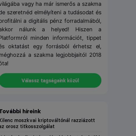
világába vagy ha már ismerős a szakma
de szeretnéd elmélyíteni a tudásodat és
profitálni a digitális pénz forradalmából,
akkor nálunk a helyed! Hiszen a
Platformról minden információt, tippet
és oktatást egy forrásból érhetsz el,
méghozzá a szakma legjobbjaitól 2018
óta!
Válassz tagságaink közül
További híreink
Kilenc moszkvai kriptováltónál razziázott
az orosz titkosszolgálat