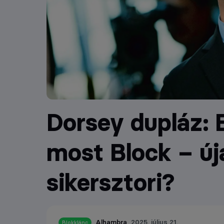
Dorsey dupláz: E
most Block – ú
sikersztori?
Alhambra
2025. július 21.
Blokklánc