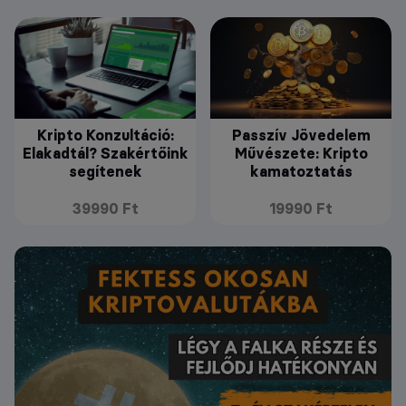
Kripto Konzultáció:
Passzív Jövedelem
Elakadtál? Szakértőink
Művészete: Kripto
segítenek
kamatoztatás
39990 Ft
19990 Ft