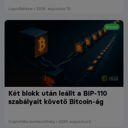
LupusBaltazar • 2026. augusztus 10.
Bitcoin
Két blokk után leállt a BIP-110
szabályait követő Bitcoin-ág
Cryptofalka szerkesztőség • 2026. augusztus 9.