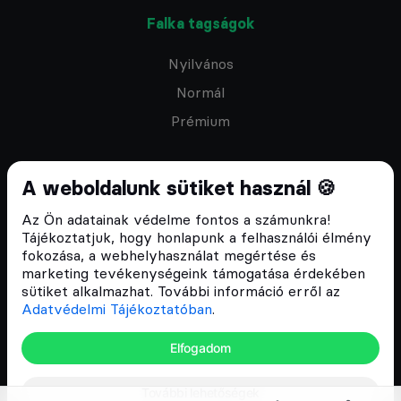
Falka tagságok
Nyilvános
Normál
Prémium
A weboldalunk sütiket használ 🍪
Az Ön adatainak védelme fontos a számunkra!
Feliratkozom a hírlevélre
Tájékoztatjuk, hogy honlapunk a felhasználói élmény
fokozása, a webhelyhasználat megértése és
marketing tevékenységeink támogatása érdekében
sütiket alkalmazhat. További információ erről az
Adatvédelmi Tájékoztatóban
.
ÁSZF
Elfogadom
Adatvédelmi tájékoztató
Email:
info@cryptofalka.hu
További lehetőségek
Copyright © 2017–2026. Minden jog fenntartva