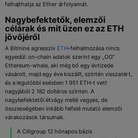
felhajthatja az Ether árfolyamát.
Nagybefektetők, elemzői
célárak és mit üzen ez az ETH
jövőjéről
A Bitmine agresszív
ETH
-felhalmozása nincs
egyedül: on-chain adatok szerint egy „OG”
Ethereum-whale, aki még bő egy évtizede
vásárolt, majd egy éve kiszállt, szintén visszatért,
és a legutóbbi esésben 1 951 ETH-t vett
nagyjából 2 182 dolláros szinten. A
nagybefektetői étvágy mellé vegyes, de
összességében inkább felfelé mutató elemzői
várakozások társulnak.
A Citigroup 12 hónapos bázis