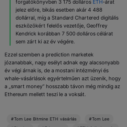
forgatókönyvben 3 175 dolláros
ETH
-árat
jelez előre, bikás esetben akár 4 488
dollárral, míg a Standard Chartered digitális
eszközökért felelős vezetője, Geoffrey
Kendrick korábban 7 500 dolláros célárat
sem zárt ki az év végére.
Ezzel szemben a prediction marketek
józanabbak, nagy esélyt adnak egy alacsonyabb
év végi árnak is, de a mostani intézményi és
whale-vásárlások egyértelműen azt üzenik, hogy
a „smart money” hosszabb távon még mindig az
Ethereum mellett teszi le a voksát.
#Tom Lee Bitmine ETH vásárlás
#Tom Lee