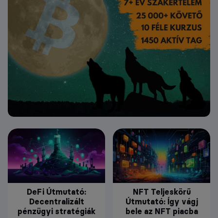
DeFi Útmutató:
NFT Teljeskörű
Decentralizált
Útmutató: Így vágj
pénzügyi stratégiák
bele az NFT piacba