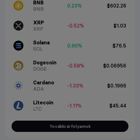
BNB
0.23%
$602.26
BNB
XRP
-0.52%
$1.03
XRP
Solana
0.90%
$76.5
SOL
Dogecoin
-0.58%
$0.06956
DOGE
Cardano
-1.33%
$0.1966
ADA
Litecoin
-1.11%
$45.44
LTC
További árfolyamok