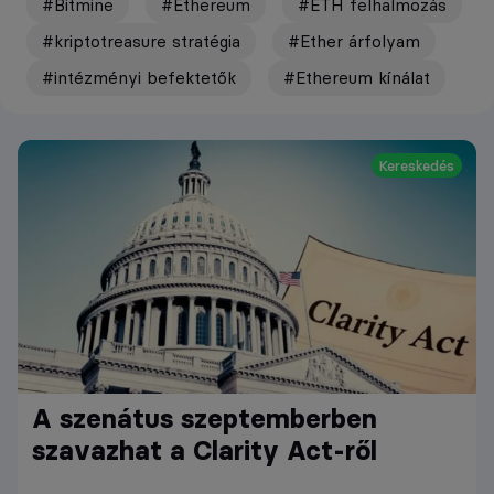
#Bitmine
#Ethereum
#ETH felhalmozás
#kriptotreasure stratégia
#Ether árfolyam
#intézményi befektetők
#Ethereum kínálat
Kereskedés
A szenátus szeptemberben
szavazhat a Clarity Act-ről