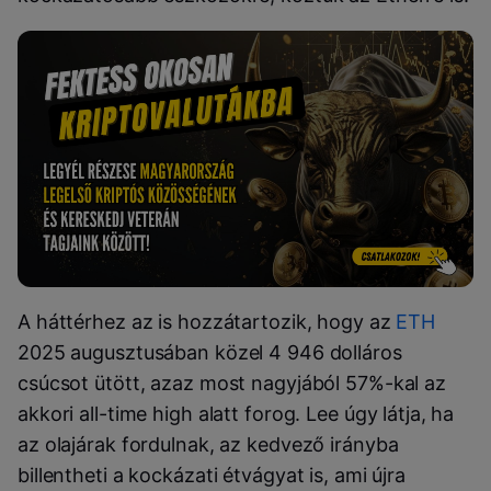
A háttérhez az is hozzátartozik, hogy az
ETH
2025 augusztusában közel 4 946 dolláros
csúcsot ütött, azaz most nagyjából 57%-kal az
akkori all-time high alatt forog. Lee úgy látja, ha
az olajárak fordulnak, az kedvező irányba
billentheti a kockázati étvágyat is, ami újra