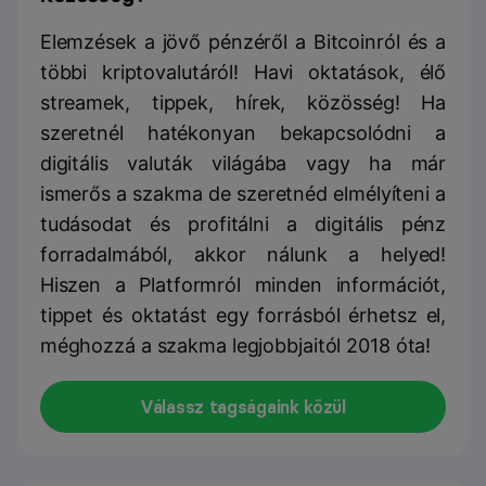
Elemzések a jövő pénzéről a Bitcoinról és a
többi kriptovalutáról! Havi oktatások, élő
streamek, tippek, hírek, közösség! Ha
szeretnél hatékonyan bekapcsolódni a
digitális valuták világába vagy ha már
ismerős a szakma de szeretnéd elmélyíteni a
tudásodat és profitálni a digitális pénz
forradalmából, akkor nálunk a helyed!
Hiszen a Platformról minden információt,
tippet és oktatást egy forrásból érhetsz el,
méghozzá a szakma legjobbjaitól 2018 óta!
Válassz tagságaink közül