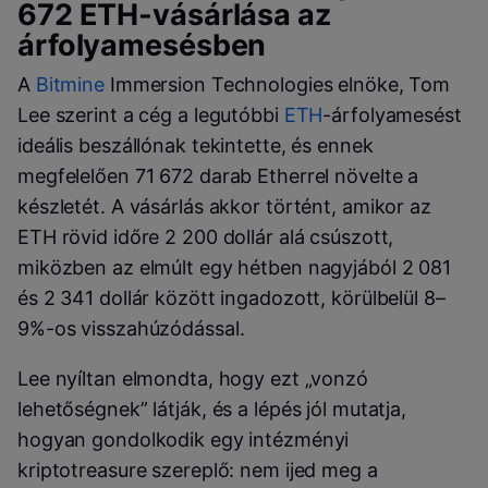
672 ETH-vásárlása az
árfolyamesésben
A
Bitmine
Immersion Technologies elnöke, Tom
Lee szerint a cég a legutóbbi
ETH
-árfolyamesést
ideális beszállónak tekintette, és ennek
megfelelően 71 672 darab Etherrel növelte a
készletét. A vásárlás akkor történt, amikor az
ETH rövid időre 2 200 dollár alá csúszott,
miközben az elmúlt egy hétben nagyjából 2 081
és 2 341 dollár között ingadozott, körülbelül 8–
9%-os visszahúzódással.
Lee nyíltan elmondta, hogy ezt „vonzó
lehetőségnek” látják, és a lépés jól mutatja,
hogyan gondolkodik egy intézményi
kriptotreasure szereplő: nem ijed meg a