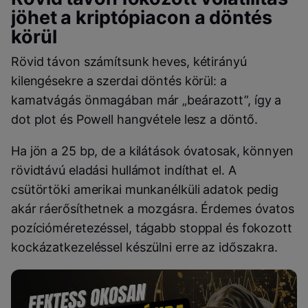
jöhet a kriptópiacon a döntés
körül
Rövid távon számítsunk heves, kétirányú
kilengésekre a szerdai döntés körül: a
kamatvágás önmagában már „beárazott”, így a
dot plot és Powell hangvétele lesz a döntő.
Ha jön a 25 bp, de a kilátások óvatosak, könnyen
rövidtávú eladási hullámot indíthat el. A
csütörtöki amerikai munkanélküli adatok pedig
akár ráerősíthetnek a mozgásra. Érdemes óvatos
pozícióméretezéssel, tágabb stoppal és fokozott
kockázatkezeléssel készülni erre az időszakra.