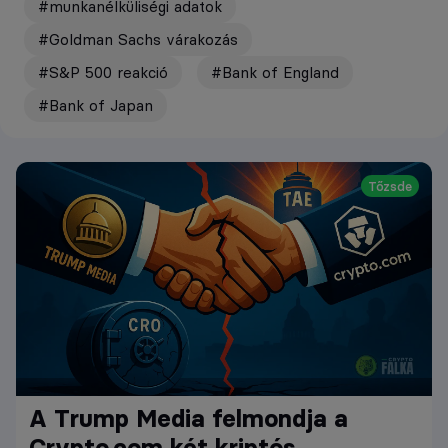
#munkanélküliségi adatok
#Goldman Sachs várakozás
#S&P 500 reakció
#Bank of England
#Bank of Japan
Tőzsde
A Trump Media felmondja a
Crypto.com két kriptós