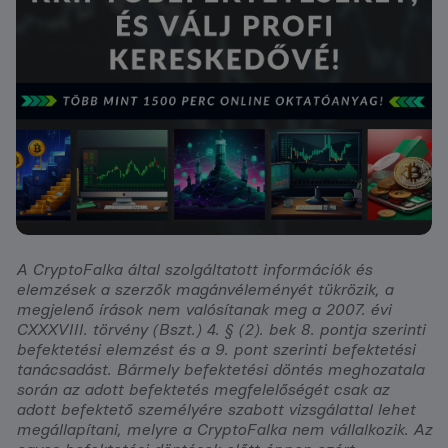
A CryptoFalka által szolgáltatott információk és
elemzések a szerzők magánvéleményét tükrözik, a
megjelenő írások nem valósítanak meg a 2007. évi
CXXXVIII. törvény (Bszt.) 4. § (2). bek 8. pontja szerinti
befektetési elemzést és a 9. pont szerinti befektetési
tanácsadást. Bármely befektetési döntés meghozatala
során az adott befektetés megfelelőségét csak az
adott befektető személyére szabott vizsgálattal lehet
megállapítani, melyre a CryptoFalka nem vállalkozik. Az