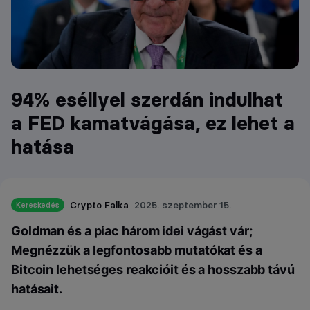
94% eséllyel szerdán indulhat
a FED kamatvágása, ez lehet a
hatása
Crypto Falka
2025. szeptember 15.
Kereskedés
Goldman és a piac három idei vágást vár;
Megnézzük a legfontosabb mutatókat és a
Bitcoin lehetséges reakcióit és a hosszabb távú
hatásait.