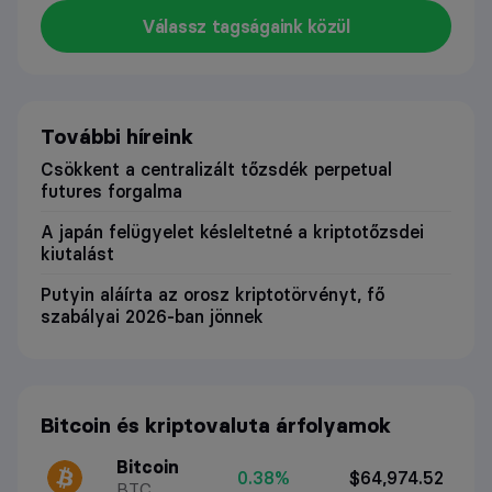
Válassz tagságaink közül
További híreink
Csökkent a centralizált tőzsdék perpetual
futures forgalma
A japán felügyelet késleltetné a kriptotőzsdei
kiutalást
Putyin aláírta az orosz kriptotörvényt, fő
szabályai 2026-ban jönnek
Bitcoin és kriptovaluta árfolyamok
Bitcoin
0.38%
$64,974.52
BTC