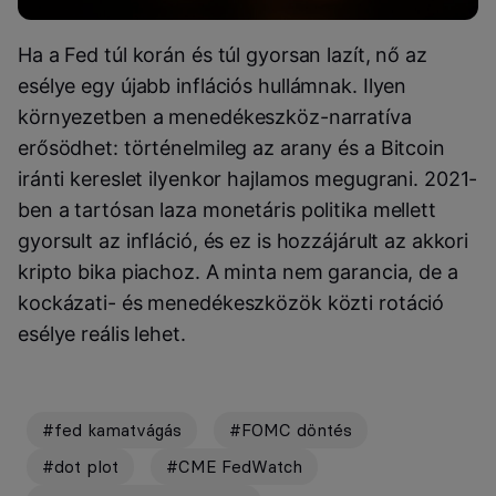
Ha a Fed túl korán és túl gyorsan lazít, nő az
esélye egy újabb inflációs hullámnak. Ilyen
környezetben a menedékeszköz-narratíva
erősödhet: történelmileg az arany és a Bitcoin
iránti kereslet ilyenkor hajlamos megugrani. 2021-
ben a tartósan laza monetáris politika mellett
gyorsult az infláció, és ez is hozzájárult az akkori
kripto bika piachoz. A minta nem garancia, de a
kockázati- és menedékeszközök közti rotáció
esélye reális lehet.
#fed kamatvágás
#FOMC döntés
#dot plot
#CME FedWatch