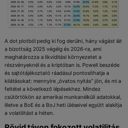
A dot plotból pedig ki fog derülni, hány vágást lát
a bizottság 2025 végéig és 2026-ra, ami
meghatározza a likviditási környezetet a
részvényeknél és a kriptóban is. Powell beszéde
és sajtótájékoztató ráadásul pontosíthatja a
kilátásokat: mennyire „óvatos nyitás” jön, és mi a
feltétel a következő lépésekhez. Mindez
csütörtökön az amerikai munkanélküli adatokkal,
illetve a BoE és a BoJ heti üléseivel együtt alakítja
a volatilitást a héten.
Rövid távon fokozott volatilitás