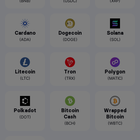
(BNB)
(USDC)
(XRP)
Cardano
Dogecoin
Solana
(ADA)
(DOGE)
(SOL)
Litecoin
Tron
Polygon
(LTC)
(TRX)
(MATIC)
Polkadot
Bitcoin
Wrapped
Cash
Bitcoin
(DOT)
(BCH)
(WBTC)