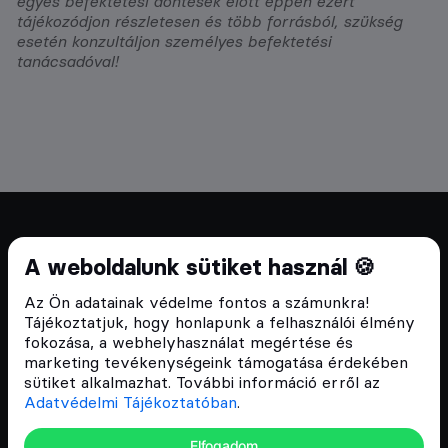
egyes befektetési döntések előtt éppen ezért
tájékozódjon részletesen és több forrásból, szükség
esetén konzultáljon személyes befektetési
tanácsadóval!
Cryptofalka 2018 óta
A weboldalunk sütiket használ 🍪
Szívünkön viseljük a blokklánc technológia
Az Ön adatainak védelme fontos a számunkra!
népszerűsítését Magyarországon, ezért 2018 óta a
Tájékoztatjuk, hogy honlapunk a felhasználói élmény
Cryptofalka célja, hogy biztosítsa a hazai közösség
fokozása, a webhelyhasználat megértése és
és vállalatok digitális oktatását és fejlődését.
marketing tevékenységeink támogatása érdekében
sütiket alkalmazhat. További információ erről az
Adatvédelmi Tájékoztatóban
.
Oldalak
Elfogadom