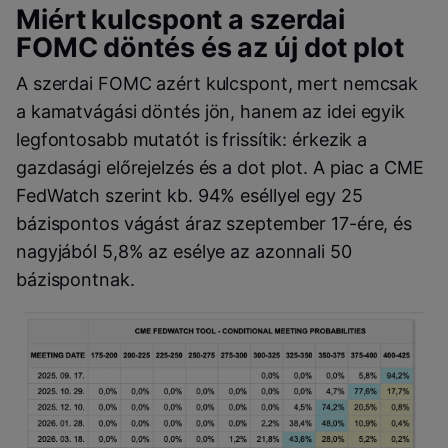
Miért kulcspont a szerdai
FOMC döntés és az új dot plot
A szerdai FOMC azért kulcspont, mert nemcsak
a kamatvágási döntés jön, hanem az idei egyik
legfontosabb mutatót is frissítik: érkezik a
gazdasági előrejelzés és a dot plot. A piac a CME
FedWatch szerint kb. 94% eséllyel egy 25
bázispontos vágást áraz szeptember 17-ére, és
nagyjából 5,8% az esélye az azonnali 50
bázispontnak.