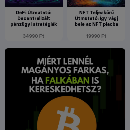
DeFi Útmutató:
NFT Teljeskörű
Decentralizált
Útmutató: Így vágj
pénzügyi stratégiák
bele az NFT piacba
34990 Ft
19990 Ft