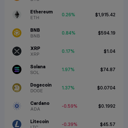
Ethereum
0.26%
$1,915.42
ETH
BNB
0.84%
$594.19
BNB
XRP
0.17%
$1.04
XRP
Solana
1.97%
$74.87
SOL
Dogecoin
1.37%
$0.0704
DOGE
Cardano
-0.59%
$0.1992
ADA
Litecoin
-0.39%
$45.57
LTC