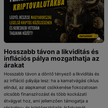
Hosszabb távon a likviditás és
inflációs pálya mozgathatja az
árakat
Hosszabb távon a döntő tényező a likviditás és
az infláció pályája lesz: ha a kamatvágási ciklus
elindul, az alapkamat csökkenése fokozatosan
olcsóbb finanszírozást és több kockázati
étvágyat hoz, ami jellemzően támogatja a
részvény- és kriptóeszközök árfolyamát.