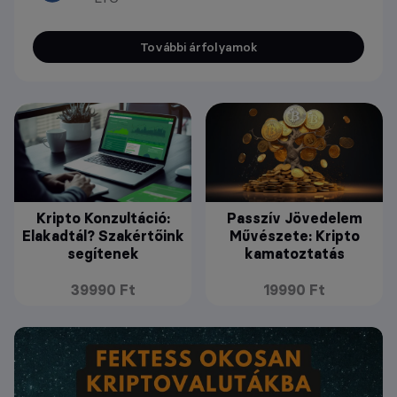
További árfolyamok
Kripto Konzultáció:
Passzív Jövedelem
Elakadtál? Szakértőink
Művészete: Kripto
segítenek
kamatoztatás
39990 Ft
19990 Ft