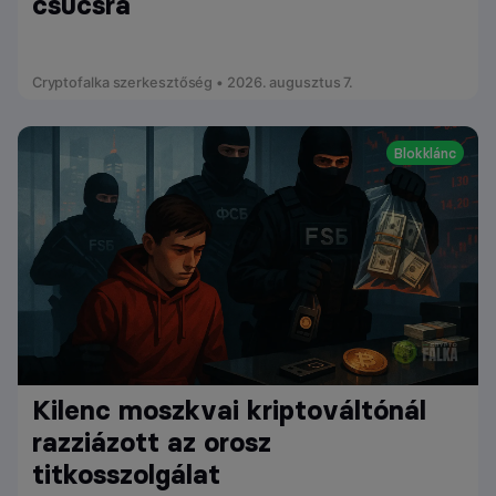
csúcsra
Cryptofalka szerkesztőség • 2026. augusztus 7.
Blokklánc
Kilenc moszkvai kriptováltónál
razziázott az orosz
titkosszolgálat