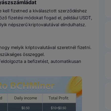
nyászszámládat
 kell fizetned a kiválasztott szerződéshez
ző fizetési módokat fogad el, például USDT,
ik népszerű kriptovalutával elindulhatsz.
hogy melyik kriptovalutával szeretnél fizetni.
a szükséges összeggel.
feldolgozta a befizetést, automatikusan