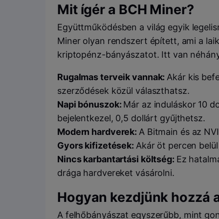
Mit ígér a BCH Miner?
Együttműködésben a világ egyik legelis
Miner olyan rendszert épített, ami a la
kriptopénz-bányászatot. Itt van néhány
Rugalmas terveik vannak:
Akár kis bef
szerződések közül választhatsz.
Napi bónuszok:
Már az induláskor 10 do
bejelentkezel, 0,5 dollárt gyűjthetsz.
Modern hardverek:
A Bitmain és az NVI
Gyors kifizetések:
Akár öt percen belü
Nincs karbantartási költség:
Ez hatalm
drága hardvereket vásárolni.
Hogyan kezdjünk hozzá 
A felhőbányászat egyszerűbb, mint go