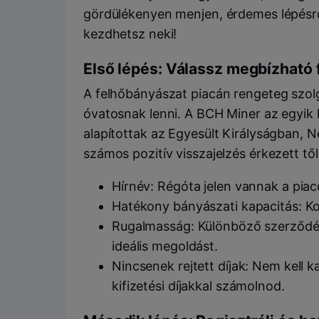
gördülékenyen menjen, érdemes lépésrő
kezdhetsz neki!
Első lépés: Válassz megbízható 
A felhőbányászat piacán rengeteg szolg
óvatosnak lenni. A BCH Miner az egyik
alapítottak az Egyesült Királyságban, 
számos pozitív visszajelzés érkezett től
Hírnév: Régóta jelen vannak a piac
Hatékony bányászati kapacitás: K
Rugalmasság: Különböző szerződés
ideális megoldást.
Nincsenek rejtett díjak: Nem kell k
kifizetési díjakkal számolnod.