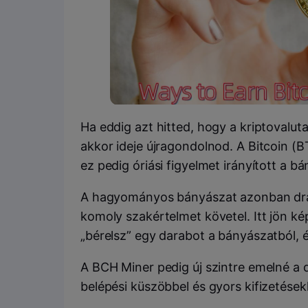
Ha eddig azt hitted, hogy a kriptovalut
akkor ideje újragondolnod. A Bitcoin (B
ez pedig óriási figyelmet irányított a b
A hagyományos bányászat azonban drága
komoly szakértelmet követel. Itt jön ké
„bérelsz” egy darabot a bányászatból, 
A BCH Miner pedig új szintre emelné a 
belépési küszöbbel és gyors kifizetésekk