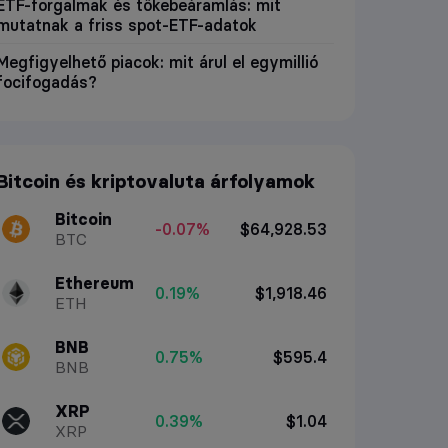
ETF-forgalmak és tőkebeáramlás: mit
mutatnak a friss spot-ETF-adatok
Megfigyelhető piacok: mit árul el egymillió
focifogadás?
Bitcoin és kriptovaluta árfolyamok
Bitcoin
-0.07%
$64,928.53
BTC
Ethereum
0.19%
$1,918.46
ETH
BNB
0.75%
$595.4
BNB
XRP
0.39%
$1.04
XRP