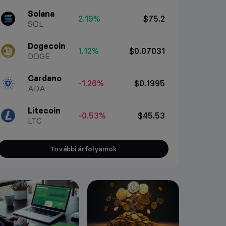
Solana
2.19%
$75.2
SOL
Dogecoin
1.12%
$0.07031
DOGE
Cardano
-1.26%
$0.1995
ADA
Litecoin
-0.53%
$45.53
LTC
További árfolyamok