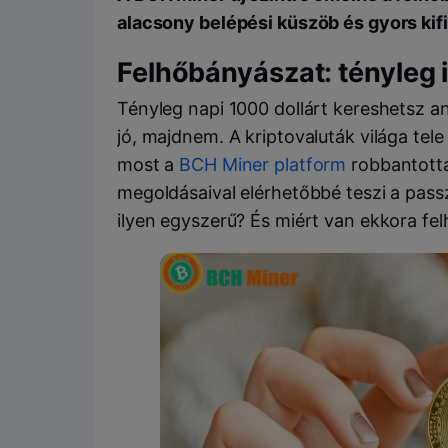
alacsony belépési küszöb és gyors kifi
Felhőbányászat: tényleg 
Tényleg napi 1000 dollárt kereshetsz a
jó, majdnem. A kriptovaluták világa tele
most a
BCH Miner platform
robbantotta
megoldásaival elérhetőbbé teszi a pass
ilyen egyszerű? És miért van ekkora fel