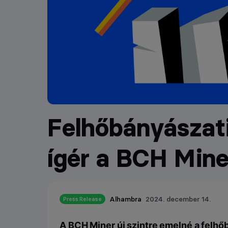
Felhőbányászati
ígér a BCH Mine
Alhambra
2024. december 14.
Press Release
A BCH Miner új szintre emelné a felh