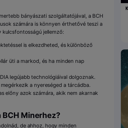
K
mertebb bányászati szolgáltatójával, a BCH
ikusok számára is könnyen érthetővé teszi a
 kulcsfontosságú jellemző:
ektetéssel is elkezdheted, és különböző
llár üti a markod, és ha minden nap
DIA legújabb technológiáival dolgoznak.
l megérkezik a nyereséged a tárcádba.
as előny azok számára, akik nem akarnak
a BCH Minerhez?
ndolnád, de ahhoz, hogy minden