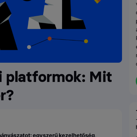
 platformok: Mit
r?
őbányászatot: egyszerű kezelhetőség,