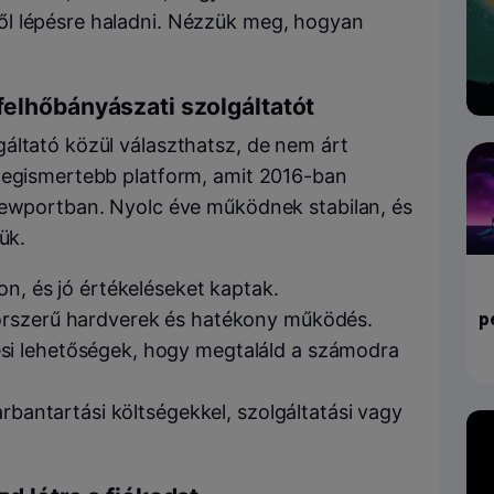
l lépésre haladni. Nézzük meg, hogyan
felhőbányászati szolgáltatót
áltató közül választhatsz, de nem árt
 legismertebb platform, amit 2016-ban
Newportban. Nyolc éve működnek stabilan, és
ük.
on, és jó értékeléseket kaptak.
orszerű hardverek és hatékony működés.
p
i lehetőségek, hogy megtaláld a számodra
arbantartási költségekkel, szolgáltatási vagy