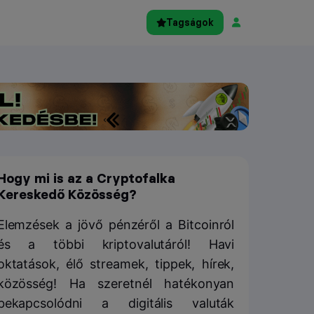
Tagságok
Hogy mi is az a Cryptofalka
Kereskedő Közösség?
Elemzések a jövő pénzéről a Bitcoinról
és a többi kriptovalutáról! Havi
oktatások, élő streamek, tippek, hírek,
közösség! Ha szeretnél hatékonyan
bekapcsolódni a digitális valuták