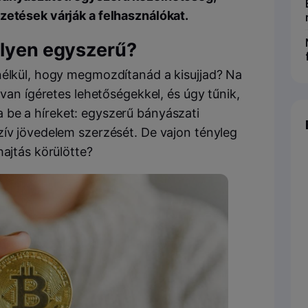
zetések várják a felhasználókat.
ilyen egyszerű?
nélkül, hogy megmozdítanád a kisujjad? Na
 van ígéretes lehetőségekkel, és úgy tűnik,
 be a híreket: egyszerű bányászati
zív jövedelem szerzését. De vajon tényleg
hajtás körülötte?