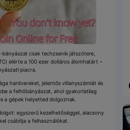
a-bányászat csak techzsenik játszótere,
TC) elérte a 100 ezer dolláros álomhatárt –
ányászati piacra.
 hardvereket, jelentős villanyszámlát és
pbe a felhőbányászat, ahol gyakorlatilag
és a gépek helyetted dolgoznak.
dolgot: egyszerű kezelhetőséggel, alacsony
el csábítja a felhasználókat.