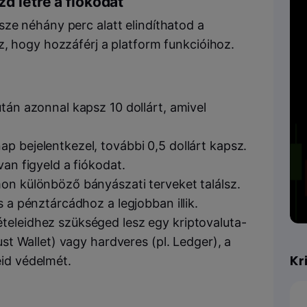
d létre a fiókodat
ze néhány perc alatt elindíthatod a
z, hogy hozzáférj a platform funkcióihoz.
után azonnal kapsz 10 dollárt, amivel
p bejelentkezel, további 0,5 dollárt kapsz.
van figyeld a fiókodat.
on különböző bányászati terveket találsz.
s a pénztárcádhoz a legjobban illik.
teleidhez szükséged lesz egy kriptovaluta-
ust Wallet) vagy hardveres (pl. Ledger), a
Kr
eid védelmét.