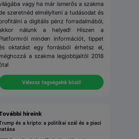
világába vagy ha már ismerős a szakma
de szeretnéd elmélyíteni a tudásodat és
profitálni a digitális pénz forradalmából,
akkor nálunk a helyed! Hiszen a
Platformról minden információt, tippet
és oktatást egy forrásból érhetsz el,
méghozzá a szakma legjobbjaitól 2018
óta!
Válassz tagságaink közül
További híreink
Trump és a kripto: a politikai szál és a piaci
hatása