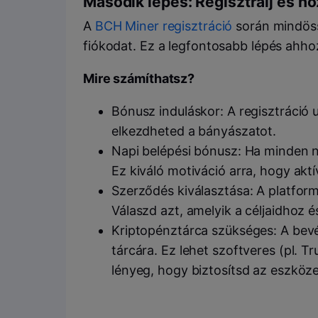
Második lépés: Regisztrálj és hoz
A
BCH Miner regisztráció
során mindöss
fiókodat. Ez a legfontosabb lépés ahho
Mire számíthatsz?
Bónusz induláskor: A regisztráció 
elkezdheted a bányászatot.
Napi belépési bónusz: Ha minden na
Ez kiváló motiváció arra, hogy aktí
Szerződés kiválasztása: A platform
Válaszd azt, amelyik a céljaidhoz é
Kriptopénztárca szükséges: A bevé
tárcára. Ez lehet szoftveres (pl. Tr
lényeg, hogy biztosítsd az eszköz