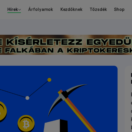
Hírek
Árfolyamok
Kezdőknek
Tőzsdék
Shop