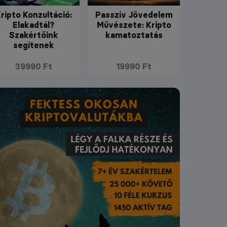
ripto Konzultáció:
Passzív Jövedelem
Elakadtál?
Művészete: Kripto
Szakértőink
kamatoztatás
segítenek
39990 Ft
19990 Ft