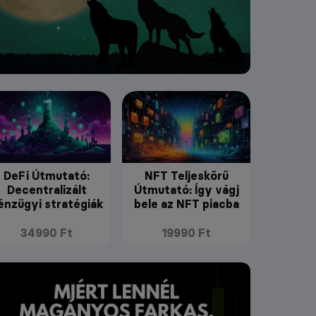
DeFi Útmutató:
NFT Teljeskörű
Decentralizált
Útmutató: Így vágj
énzügyi stratégiák
bele az NFT piacba
34990 Ft
19990 Ft