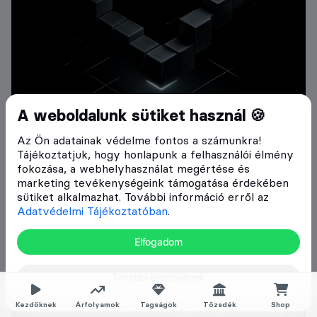
A weboldalunk sütiket használ 🍪
Az Ön adatainak védelme fontos a számunkra!
Átláthatóság és jogszabályi
Tájékoztatjuk, hogy honlapunk a felhasználói élmény
megfelelés a blokklánc-
fokozása, a webhelyhasználat megértése és
marketing tevékenységeink támogatása érdekében
ökoszisztémákban
sütiket alkalmazhat. További információ erről az
Adatvédelmi Tájékoztatóban
.
Crypto Falka • 2026. március 19.
Elfogadom
További lehetőségek
Press Release
Kezdőknek
Árfolyamok
Tagságok
Tőzsdék
Shop