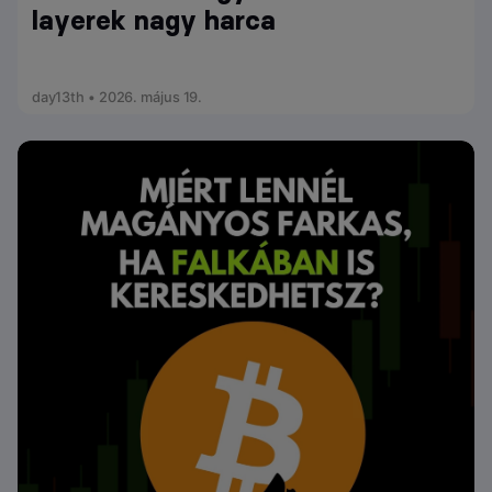
layerek nagy harca
day13th • 2026. május 19.