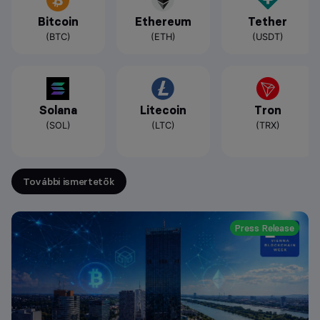
Bitcoin
Ethereum
Tether
(BTC)
(ETH)
(USDT)
Solana
Litecoin
Tron
(SOL)
(LTC)
(TRX)
További ismertetők
Press Release