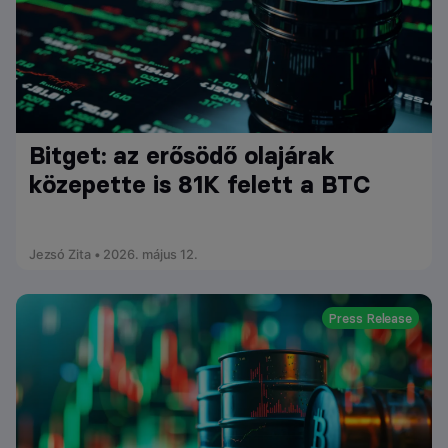
Bitget: az erősödő olajárak
közepette is 81K felett a BTC
Jezsó Zita • 2026. május 12.
Press Release