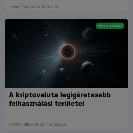
Jezsó Zita • 2026. április 20.
Press Release
A kriptovaluta legígéretesebb
felhasználási területei
Crypto Falka • 2026. március 26.