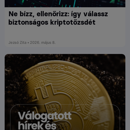
Ne bízz, ellenőrizz: így válassz
biztonságos kriptotőzsdét
Jezsó Zita • 2026. május 8.