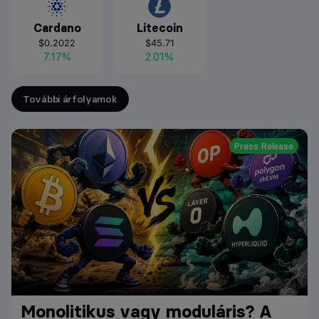
Cardano
Litecoin
$0.2022
$45.71
7.17%
2.01%
További árfolyamok
Press Release
Monolitikus vagy moduláris? A