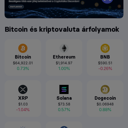
Bitcoin és kriptovaluta árfolyamok
Bitcoin
Ethereum
BNB
$64,922.01
$1,914.97
$590.51
0.73%
1.00%
-0.26%
XRP
Solana
Dogecoin
$1.03
$73.58
$0.06948
-1.04%
0.57%
0.88%