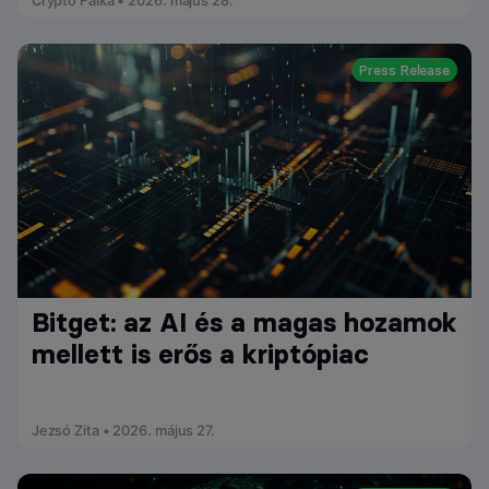
Crypto Falka • 2026. május 28.
Press Release
Bitget: az AI és a magas hozamok
mellett is erős a kriptópiac
Jezsó Zita • 2026. május 27.