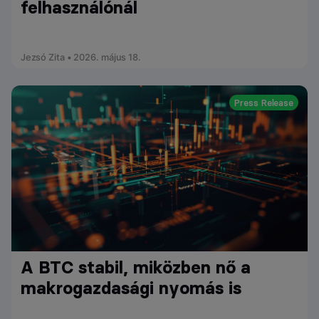
felhasználónál
Jezsó Zita • 2026. május 18.
Press Release
A BTC stabil, miközben nő a
makrogazdasági nyomás is