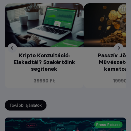
Kripto Konzultáció:
Passzív Jöv
Elakadtál? Szakértőink
Művészete: 
segítenek
kamatozt
39990 Ft
19990 F
További ajánlatok
Press Release