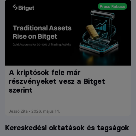
Press Release
A kriptósok fele már
részvényeket vesz a Bitget
szerint
Jezsó Zita • 2026. május 14.
Kereskedési oktatások és tagságok