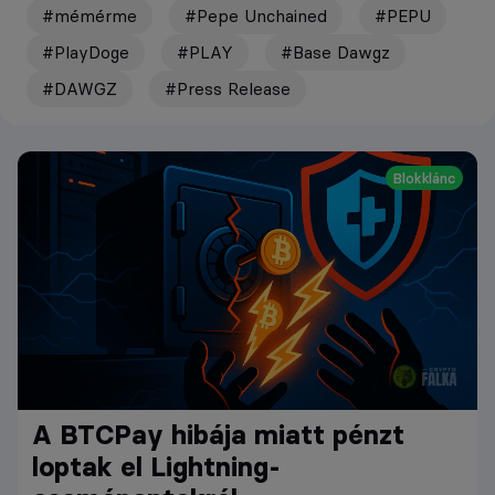
#mémérme
#Pepe Unchained
#PEPU
#PlayDoge
#PLAY
#Base Dawgz
#DAWGZ
#Press Release
Blokklánc
A BTCPay hibája miatt pénzt
loptak el Lightning-