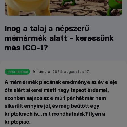
Inog a talaj a népszerű
mémérmék alatt - keressünk
más ICO-t?
Alhambra
2024. augusztus 17.
Press Release
A mém érmék piacának eredménye az év eleje
óta elért sikerei miatt nagy tapsot érdemel,
azonban sajnos az elmúlt pár hét már nem
sikerült ennyire jól, és még beütött egy
kriptokrach is... mit mondhatnánk? Ilyen a
kriptopiac.