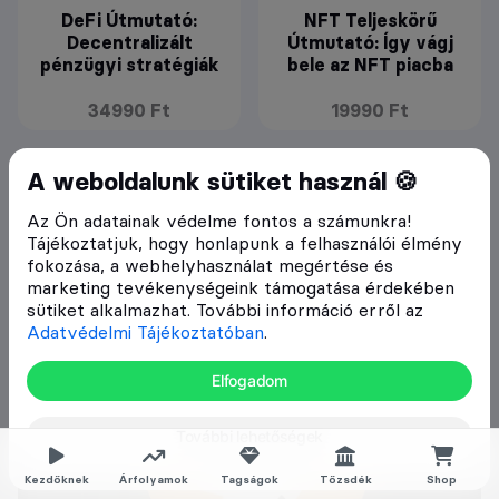
DeFi Útmutató:
NFT Teljeskörű
Decentralizált
Útmutató: Így vágj
pénzügyi stratégiák
bele az NFT piacba
34990 Ft
19990 Ft
A weboldalunk sütiket használ 🍪
Az Ön adatainak védelme fontos a számunkra!
Tájékoztatjuk, hogy honlapunk a felhasználói élmény
fokozása, a webhelyhasználat megértése és
marketing tevékenységeink támogatása érdekében
sütiket alkalmazhat. További információ erről az
Adatvédelmi Tájékoztatóban
.
Elfogadom
További lehetőségek
Kezdőknek
Árfolyamok
Tagságok
Tőzsdék
Shop