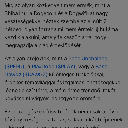
Míg az olyan közkedvelt mém érmék, mint a
Shiba Inu, a Dogecoin és a DogwifHat nagy
veszteségekkel néztek szembe az elmúlt 2
hétben, olyan forradalmi mém érmék új hulláma
kezd kialakulni, amely felkészült arra, hogy
megragadja a piac érdeklődését.
Az olyan projektek, mint a
Pepe Unchained
($PEPU)
, a
PlayDoge ($PLAY)
, vagy a
Base
Dawgz ($DAWGZ)
különleges funkciókkal,
érdekes témavilággal és izgalmas lehetőségekkel
lépnek a színtérre, a mém érme trendből tőkét
kovácsolni vágyók legnagyobb örömére.
Ezek az egészen friss belépők nem csak a rövid
távú nyereségre hajtanak, sokkal inkább építenek
a kiemelt hasznosságra, a nagymértékű