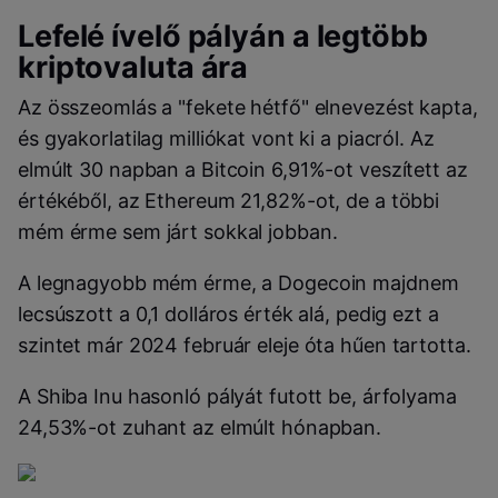
Lefelé ívelő pályán a legtöbb
kriptovaluta ára
Az összeomlás a "fekete hétfő" elnevezést kapta,
és gyakorlatilag milliókat vont ki a piacról.
Az
elmúlt 30 napban a Bitcoin 6,91%-ot veszített az
értékéből, az Ethereum 21,82%-ot, de a többi
mém érme sem járt sokkal jobban.
A legnagyobb mém érme, a Dogecoin majdnem
lecsúszott a 0,1 dolláros érték alá, pedig ezt a
szintet már 2024 február eleje óta hűen tartotta.
A Shiba Inu hasonló pályát futott be, árfolyama
24,53%-ot zuhant az elmúlt hónapban.