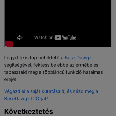
Legyél te is top befektető a
Base Dawgz
segítségével, fektess be ebbe az érmébe és
tapasztald meg a többláncú funkció hatalmas
erejét.
Végezd el a saját kutatásaid, és nézd meg a
BaseDawgz ICO-ját
!
Következtetés