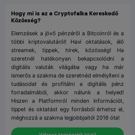
Hogy mi is az a Cryptofalka Kereskedő
Közösség?
Elemzések a jövő pénzéről a Bitcoinról és a
többi kriptovalutáról! Havi oktatások, élő
streamek, tippek, hírek, közösség! Ha
szeretnél hatékonyan bekapcsolódni a
digitális valuták világába vagy ha már
ismerős a szakma de szeretnéd elmélyíteni a
tudásodat és profitálni a digitális pénz
forradalmából, akkor nálunk a helyed!
Hiszen a Platformról minden információt,
tippet és oktatást egy forrásból érhetsz el,
méghozzá a szakma legjobbjaitól 2018 óta!
Válassz tagságaink közül