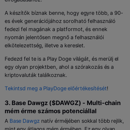
A készítők bíznak benne, hogy egyre több, a 90-
es évek generációjához sorolható felhasználó
fedezi fel magának a platformot, és ennek
nyomán jelentősen megnő a felhasználói
elkötelezettség, illetve a kereslet.
Fedezd fel te is a Play Doge világát, és merülj el
egy olyan projektben, ahol a szórakozás és a
kriptovaluták találkoznak.
Tekintsd meg a PlayDoge előértékesítését
!
3. Base Dawgz ($DAWGZ) - Multi-chain
mém érme számos potenciállal
A
Base Dawgz
natív érméjében sokkal több rejlik,
mint egy átlagos mém érmében. Ez egy olyan