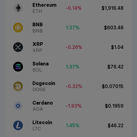
Ethereum
-0.14%
$1,916.48
ETH
BNB
1.37%
$603.48
BNB
XRP
-0.26%
$1.04
XRP
Solana
1.37%
$76.42
SOL
Dogecoin
-0.32%
$0.07015
DOGE
Cardano
-1.93%
$0.1959
ADA
Litecoin
1.45%
$46.22
LTC