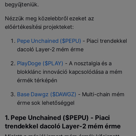
begyűjteniük.
Nézzük meg közelebbről ezeket az
előértékesítési projekteket:
Pepe Unchained ($PEPU)
- Piaci trendekkel
dacoló Layer-2 mém érme
PlayDoge ($PLAY)
- A nosztalgia és a
blokklánc innováció kapcsolódása a mém
érmék térképén
Base Dawgz ($DAWGZ)
- Multi-chain mém
érme sok lehetőséggel
1. Pepe Unchained ($PEPU) - Piaci
trendekkel dacoló Layer-2 mém érme