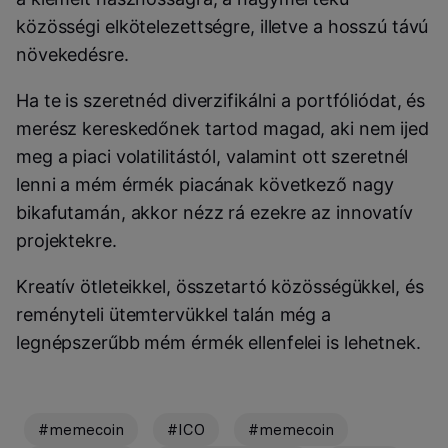
közösségi elkötelezettségre, illetve a hosszú távú
növekedésre.
Ha te is szeretnéd diverzifikálni a portfóliódat, és
merész kereskedőnek tartod magad, aki nem ijed
meg a piaci volatilitástól, valamint ott szeretnél
lenni a mém érmék piacának következő nagy
bikafutamán, akkor nézz rá ezekre az innovatív
projektekre.
Kreatív ötleteikkel, összetartó közösségükkel, és
reményteli ütemtervükkel talán még a
legnépszerűbb mém érmék ellenfelei is lehetnek.
#memecoin
#ICO
#memecoin