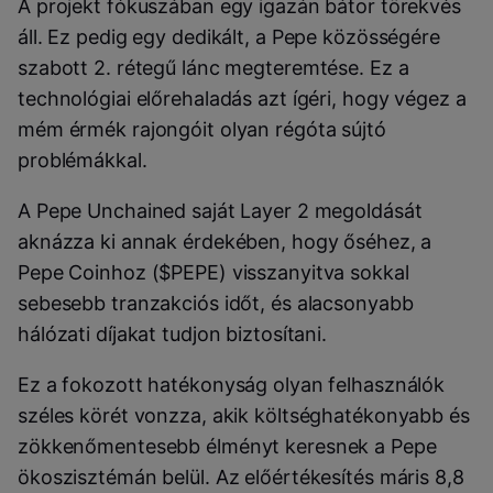
A projekt fókuszában egy igazán bátor törekvés
áll. Ez pedig egy dedikált, a Pepe közösségére
szabott 2. rétegű lánc megteremtése.
Ez a
technológiai előrehaladás azt ígéri, hogy végez a
mém érmék rajongóit olyan régóta sújtó
problémákkal.
A Pepe Unchained saját Layer 2 megoldását
aknázza ki annak érdekében, hogy őséhez, a
Pepe Coinhoz ($PEPE) visszanyitva sokkal
sebesebb tranzakciós időt, és alacsonyabb
hálózati díjakat tudjon biztosítani.
Ez a fokozott hatékonyság olyan felhasználók
széles körét vonzza, akik költséghatékonyabb és
zökkenőmentesebb élményt keresnek a Pepe
ökoszisztémán belül.
Az előértékesítés máris 8,8