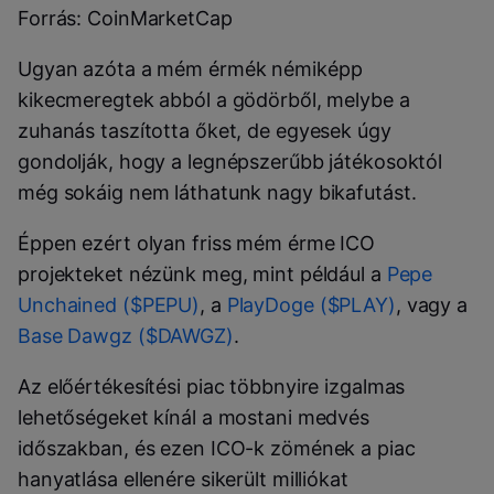
Forrás: CoinMarketCap
Ugyan azóta a mém érmék némiképp
kikecmeregtek abból a gödörből, melybe a
zuhanás taszította őket, de egyesek úgy
gondolják, hogy a legnépszerűbb játékosoktól
még sokáig nem láthatunk nagy bikafutást.
Éppen ezért olyan friss mém érme ICO
projekteket nézünk meg, mint például a
Pepe
Unchained ($PEPU)
, a
PlayDoge ($PLAY)
, vagy a
Base Dawgz ($DAWGZ)
.
Az előértékesítési piac többnyire izgalmas
lehetőségeket kínál a mostani medvés
időszakban, és ezen ICO-k zömének a piac
hanyatlása ellenére sikerült milliókat