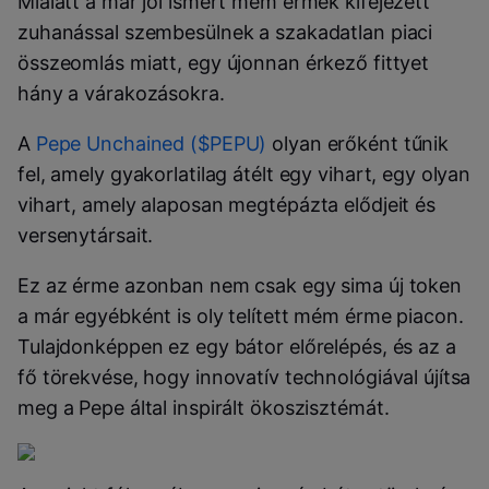
Mialatt a már jól ismert mém érmék kifejezett
zuhanással szembesülnek a szakadatlan piaci
összeomlás miatt, egy újonnan érkező fittyet
hány a várakozásokra.
A
Pepe Unchained ($PEPU)
olyan erőként tűnik
fel, amely gyakorlatilag átélt egy vihart, egy olyan
vihart, amely alaposan megtépázta elődjeit és
versenytársait.
Ez az érme azonban nem csak egy sima új token
a már egyébként is oly telített mém érme piacon.
Tulajdonképpen ez egy bátor előrelépés, és az a
fő törekvése, hogy innovatív technológiával újítsa
meg a Pepe által inspirált ökoszisztémát.