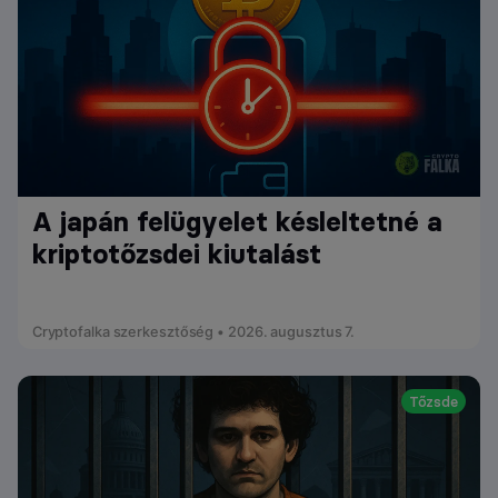
A japán felügyelet késleltetné a
kriptotőzsdei kiutalást
Cryptofalka szerkesztőség • 2026. augusztus 7.
Tőzsde