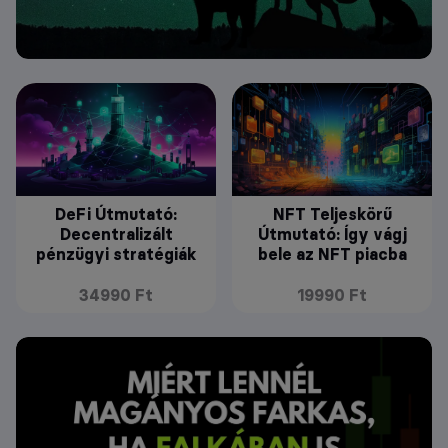
DeFi Útmutató:
NFT Teljeskörű
Decentralizált
Útmutató: Így vágj
pénzügyi stratégiák
bele az NFT piacba
34990 Ft
19990 Ft