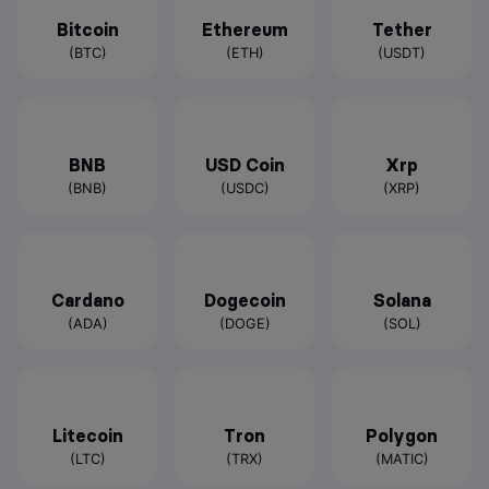
Bitcoin
Ethereum
Tether
(BTC)
(ETH)
(USDT)
BNB
USD Coin
Xrp
(BNB)
(USDC)
(XRP)
Cardano
Dogecoin
Solana
(ADA)
(DOGE)
(SOL)
Litecoin
Tron
Polygon
(LTC)
(TRX)
(MATIC)