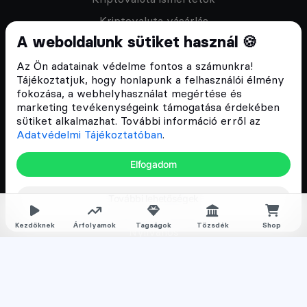
Kriptovaluta vásárlás
A weboldalunk sütiket használ 🍪
Oktató anyagok
Discord közösség
Az Ön adatainak védelme fontos a számunkra!
Tájékoztatjuk, hogy honlapunk a felhasználói élmény
fokozása, a webhelyhasználat megértése és
Csomagajánlatok
marketing tevékenységeink támogatása érdekében
sütiket alkalmazhat. További információ erről az
Kriptovaluta kezdőknek
Adatvédelmi Tájékoztatóban
.
Kriptovaluta kereskedés
Elfogadom
Megapack
További lehetőségek
Falka tagságok
Kezdőknek
Árfolyamok
Tagságok
Tőzsdék
Shop
Nyilvános
Normál
Prémium