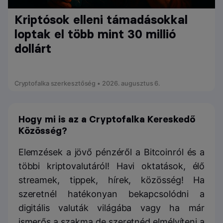
Kriptósok elleni támadásokkal
loptak el több mint 30 millió
dollárt
Cryptofalka szerkesztőség • 2026. augusztus 6.
Hogy mi is az a Cryptofalka Kereskedő
Közösség?
Elemzések a jövő pénzéről a Bitcoinról és a
többi kriptovalutáról! Havi oktatások, élő
streamek, tippek, hírek, közösség! Ha
szeretnél hatékonyan bekapcsolódni a
digitális valuták világába vagy ha már
ismerős a szakma de szeretnéd elmélyíteni a