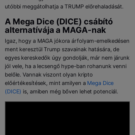
utóbbi meggátolhatja a TRUMP előrehaladását.
A Mega Dice (DICE) csábító
alternatívája a MAGA-nak
Igaz, hogy a MAGA jókora árfolyam-emelkedésen
ment keresztül Trump szavainak hatására, de
egyes kereskedők úgy gondolják, már nem járunk
jól vele, ha a lecsengő hype-ban rohanunk venni
belőle. Vannak viszont olyan kripto
előértékesítések, mint amilyen a
Mega Dice
(DICE)
is, amiben még bőven lehet potenciál.