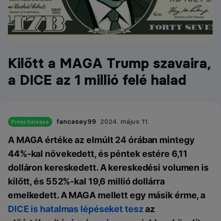
Kilőtt a MAGA Trump szavaira,
a DICE az 1 millió felé halad
fancasey99
2024. május 11.
Press Release
A MAGA értéke az elmúlt 24 órában mintegy
44%-kal növekedett, és péntek estére 6,11
dolláron kereskedett. A kereskedési volumen is
kilőtt, és 552%-kal 19,6 millió dollárra
emelkedett. A MAGA mellett egy másik érme, a
DICE is hatalmas lépéseket tesz
az