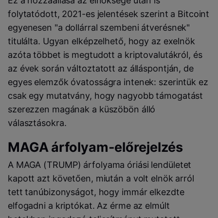
Ez a hozzáállása az elnöksége után is
folytatódott, 2021-es jelentések szerint a Bitcoint
egyenesen "a dollárral szembeni átverésnek"
titulálta. Ugyan elképzelhető, hogy az exelnök
azóta többet is megtudott a kriptovalutákról, és
az évek során változtatott az álláspontján, de
egyes elemzők óvatosságra intenek: szerintük ez
csak egy mutatvány, hogy nagyobb támogatást
szerezzen magának a küszöbön álló
választásokra.
MAGA árfolyam-előrejelzés
A MAGA (TRUMP) árfolyama óriási lendületet
kapott azt követően, miután a volt elnök arról
tett tanúbizonyságot, hogy immár elkezdte
elfogadni a kriptókat. Az érme az elmúlt