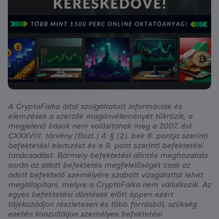
A CryptoFalka által szolgáltatott információk és
elemzések a szerzők magánvéleményét tükrözik, a
megjelenő írások nem valósítanak meg a 2007. évi
CXXXVIII. törvény (Bszt.) 4. § (2). bek 8. pontja szerinti
befektetési elemzést és a 9. pont szerinti befektetési
tanácsadást. Bármely befektetési döntés meghozatala
során az adott befektetés megfelelőségét csak az
adott befektető személyére szabott vizsgálattal lehet
megállapítani, melyre a CryptoFalka nem vállalkozik. Az
egyes befektetési döntések előtt éppen ezért
tájékozódjon részletesen és több forrásból, szükség
esetén konzultáljon személyes befektetési