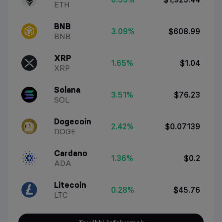
ETH
BNB
3.09%
$608.99
BNB
XRP
1.65%
$1.04
XRP
Solana
3.51%
$76.23
SOL
Dogecoin
2.42%
$0.07139
DOGE
Cardano
1.36%
$0.2
ADA
Litecoin
0.28%
$45.76
LTC