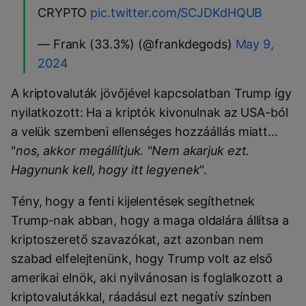
CRYPTO
pic.twitter.com/SCJDKdHQUB
— Frank (33.3%) (@frankdegods)
May 9,
2024
A kriptovaluták jövőjével kapcsolatban Trump így
nyilatkozott: Ha a kriptók kivonulnak az USA-ból
a velük szembeni ellenséges hozzáállás miatt...
"
nos, akkor megállítjuk. "Nem akarjuk ezt.
Hagynunk kell, hogy itt legyenek
".
Tény, hogy a fenti kijelentések segíthetnek
Trump-nak abban, hogy a maga oldalára állítsa a
kriptoszerető szavazókat, azt azonban nem
szabad elfelejtenünk, hogy Trump volt az első
amerikai elnök, aki nyilvánosan is foglalkozott a
kriptovalutákkal, ráadásul ezt negatív színben