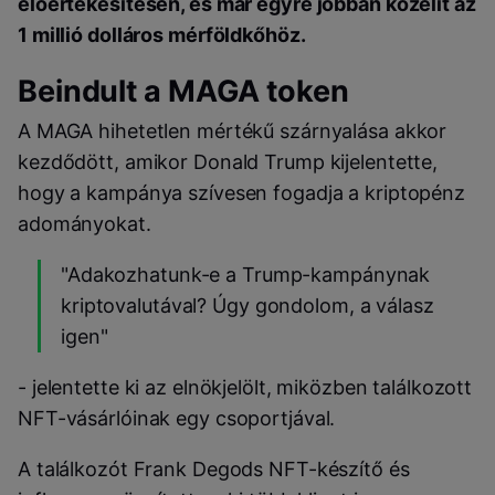
előértékesítésén, és már egyre jobban közelít az
1 millió dolláros mérföldkőhöz.
Beindult a MAGA token
A MAGA hihetetlen mértékű szárnyalása akkor
kezdődött, amikor Donald Trump kijelentette,
hogy a kampánya szívesen fogadja a kriptopénz
adományokat.
"Adakozhatunk-e a Trump-kampánynak
kriptovalutával? Úgy gondolom, a válasz
igen"
- jelentette ki az elnökjelölt, miközben találkozott
NFT-vásárlóinak egy csoportjával.
A találkozót Frank Degods NFT-készítő és