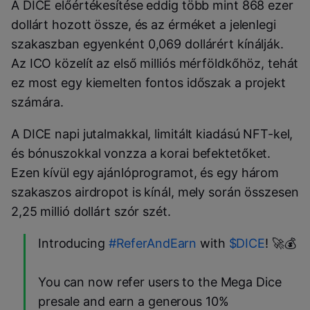
A DICE előértékesítése eddig több mint 868 ezer
dollárt hozott össze, és az érméket a jelenlegi
szakaszban egyenként 0,069 dollárért kínálják.
Az ICO közelít az első milliós mérföldkőhöz, tehát
ez most egy kiemelten fontos időszak a projekt
számára.
A DICE napi jutalmakkal, limitált kiadású NFT-kel,
és bónuszokkal vonzza a korai befektetőket.
Ezen kívül egy ajánlóprogramot, és egy három
szakaszos airdropot is kínál, mely során összesen
2,25 millió dollárt szór szét.
Introducing
#ReferAndEarn
with
$DICE
! 🚀💰
You can now refer users to the Mega Dice
presale and earn a generous 10%