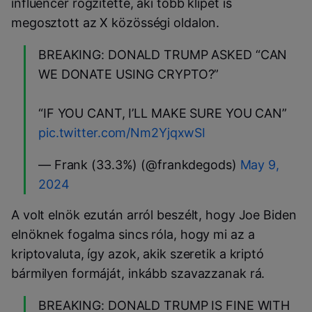
influencer rögzítette, aki több klipet is
megosztott az X közösségi oldalon.
BREAKING: DONALD TRUMP ASKED “CAN
WE DONATE USING CRYPTO?”
“IF YOU CANT, I’LL MAKE SURE YOU CAN”
pic.twitter.com/Nm2YjqxwSI
— Frank (33.3%) (@frankdegods)
May 9,
2024
A volt elnök ezután arról beszélt, hogy Joe Biden
elnöknek fogalma sincs róla, hogy mi az a
kriptovaluta, így azok, akik szeretik a kriptó
bármilyen formáját, inkább szavazzanak rá.
BREAKING: DONALD TRUMP IS FINE WITH