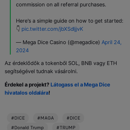
commission on all referral purchases.
Here's a simple guide on how to get started:
👇
pic.twitter.com/jbXSdljjvK
— Mega Dice Casino (@megadice)
April 24,
2024
Az érdeklődők a tokenből SOL, BNB vagy ETH
segítségével tudnak vásárolni.
Érdekel a projekt?
Látogass el a Mega Dice
hivatalos oldalára
!
#DICE
#MAGA
#DICE
#Donald Trump
#TRUMP