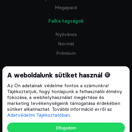
Megapack
Falka tagságok
Nyilvános
Normál
Prémium
A weboldalunk sütiket használ 🍪
Az Ön adatainak védelme fontos a számunkra!
Feliratkozom a hírlevélre
Tájékoztatjuk, hogy honlapunk a felhasználói élmény
fokozása, a webhelyhasználat megértése és
marketing tevékenységeink támogatása érdekében
sütiket alkalmazhat. További információ erről az
Adatvédelmi Tájékoztatóban
.
ÁSZF
Elfogadom