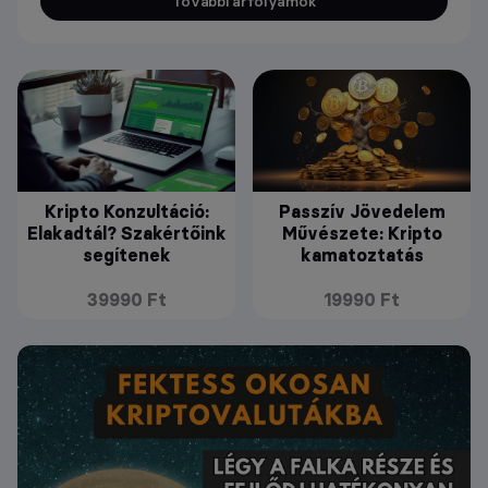
További árfolyamok
Kripto Konzultáció:
Passzív Jövedelem
Elakadtál? Szakértőink
Művészete: Kripto
segítenek
kamatoztatás
39990 Ft
19990 Ft