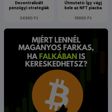
Decentralizált
Útmutató: Így vágj
pénzügyi stratégiák
bele az NFT piacba
34990 Ft
19990 Ft