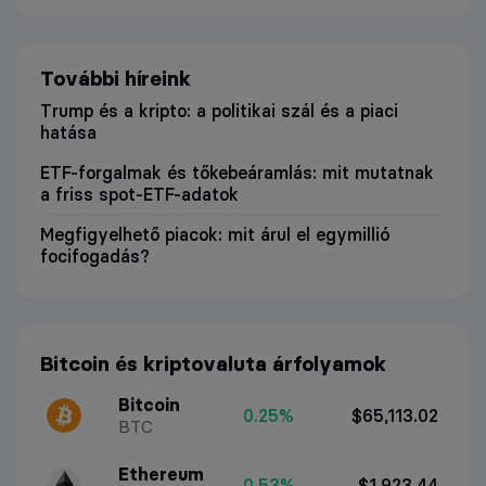
További híreink
Trump és a kripto: a politikai szál és a piaci
hatása
ETF-forgalmak és tőkebeáramlás: mit mutatnak
a friss spot-ETF-adatok
Megfigyelhető piacok: mit árul el egymillió
focifogadás?
Bitcoin és kriptovaluta árfolyamok
Bitcoin
0.25%
$65,113.02
BTC
Ethereum
0.53%
$1,923.44