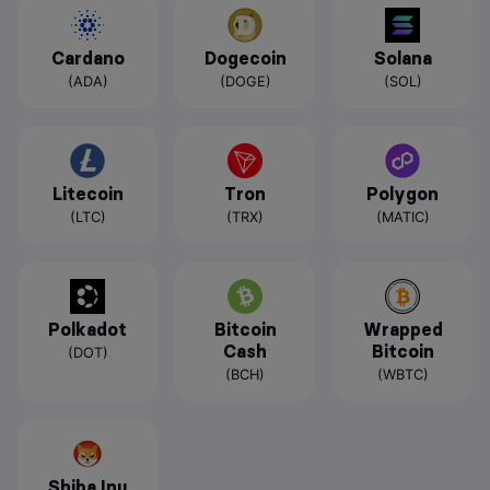
Cardano
Dogecoin
Solana
(ADA)
(DOGE)
(SOL)
Litecoin
Tron
Polygon
(LTC)
(TRX)
(MATIC)
Polkadot
Bitcoin
Wrapped
Cash
Bitcoin
(DOT)
(BCH)
(WBTC)
Shiba Inu