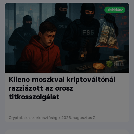
Blokklánc
Kilenc moszkvai kriptováltónál
razziázott az orosz
titkosszolgálat
Cryptofalka szerkesztőség • 2026. augusztus 7.