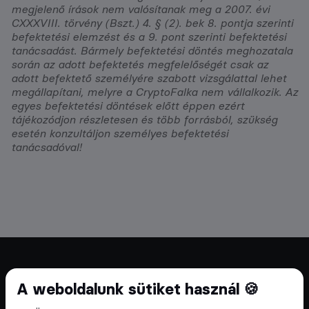
megjelenő írások nem valósítanak meg a 2007. évi
CXXXVIII. törvény (Bszt.) 4. § (2). bek 8. pontja szerinti
befektetési elemzést és a 9. pont szerinti befektetési
tanácsadást. Bármely befektetési döntés meghozatala
során az adott befektetés megfelelőségét csak az
adott befektető személyére szabott vizsgálattal lehet
megállapítani, melyre a CryptoFalka nem vállalkozik. Az
egyes befektetési döntések előtt éppen ezért
tájékozódjon részletesen és több forrásból, szükség
esetén konzultáljon személyes befektetési
tanácsadóval!
Cryptofalka 2018 óta
A weboldalunk sütiket használ 🍪