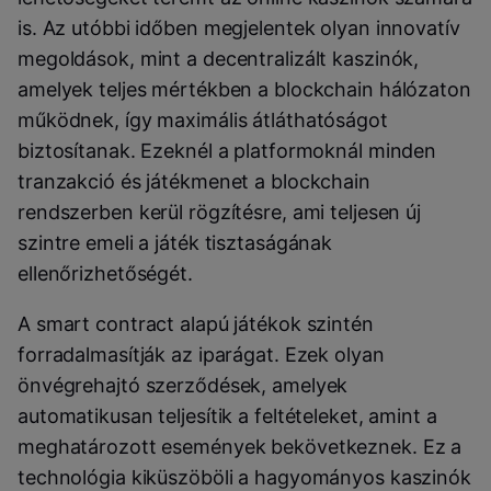
is. Az utóbbi időben megjelentek olyan innovatív
megoldások, mint a decentralizált kaszinók,
amelyek teljes mértékben a blockchain hálózaton
működnek, így maximális átláthatóságot
biztosítanak. Ezeknél a platformoknál minden
tranzakció és játékmenet a blockchain
rendszerben kerül rögzítésre, ami teljesen új
szintre emeli a játék tisztaságának
ellenőrizhetőségét.
A smart contract alapú játékok szintén
forradalmasítják az iparágat. Ezek olyan
önvégrehajtó szerződések, amelyek
automatikusan teljesítik a feltételeket, amint a
meghatározott események bekövetkeznek. Ez a
technológia kiküszöböli a hagyományos kaszinók