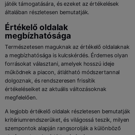
játék támogatására, és ezeket az értékelések
általában részletesen bemutatják.
Értékelő oldalak
megbízhatósága
Természetesen maguknak az értékelő oldalaknak
a megbízhatósága is kulcskérdés. Érdemes olyan
forrásokat választani, amelyek hosszú ideje
működnek a piacon, átlátható módszertannal
dolgoznak, és rendszeresen frissítik
értékeléseiket az aktuális változásoknak
megfelelően.
A legjobb értékelő oldalak részletesen bemutatják
kritériumrendszerüket, és világossá teszik, milyen
szempontok alapján rangsorolják a különböző