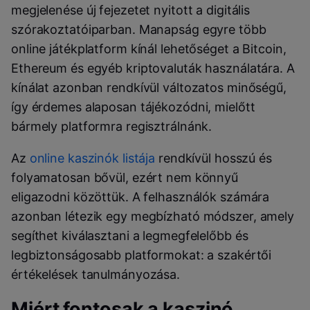
megjelenése új fejezetet nyitott a digitális
szórakoztatóiparban. Manapság egyre több
online játékplatform kínál lehetőséget a Bitcoin,
Ethereum és egyéb kriptovaluták használatára. A
kínálat azonban rendkívül változatos minőségű,
így érdemes alaposan tájékozódni, mielőtt
bármely platformra regisztrálnánk.
Az
online kaszinók listája
rendkívül hosszú és
folyamatosan bővül, ezért nem könnyű
eligazodni közöttük. A felhasználók számára
azonban létezik egy megbízható módszer, amely
segíthet kiválasztani a legmegfelelőbb és
legbiztonságosabb platformokat: a szakértői
értékelések tanulmányozása.
Miért fontosak a kaszinó