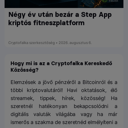
Négy év után bezár a Step App
kriptós fitneszplatform
Cryptofalka szerkesztőség • 2026. augusztus 6.
Hogy mi is az a Cryptofalka Kereskedő
Közösség?
Elemzések a jövő pénzéről a Bitcoinról és a
többi kriptovalutáról! Havi oktatások, élő
streamek, tippek, hírek, közösség! Ha
szeretnél hatékonyan bekapcsolódni a
digitális valuták világába vagy ha már
ismerős a szakma de szeretnéd elmélyíteni a