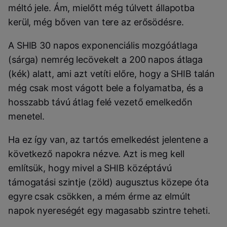
méltó jele. Ám, mielőtt még túlvett állapotba
kerül, még bőven van tere az erősödésre.
A SHIB 30 napos exponenciális mozgóátlaga
(sárga) nemrég lecövekelt a 200 napos átlaga
(kék) alatt, ami azt vetíti előre, hogy a SHIB talán
még csak most vágott bele a folyamatba, és a
hosszabb távú átlag felé vezető emelkedőn
menetel.
Ha ez így van, az tartós emelkedést jelentene a
következő napokra nézve. Azt is meg kell
említsük, hogy mivel a SHIB középtávú
támogatási szintje (zöld) augusztus közepe óta
egyre csak csökken, a mém érme az elmúlt
napok nyereségét egy magasabb szintre teheti.