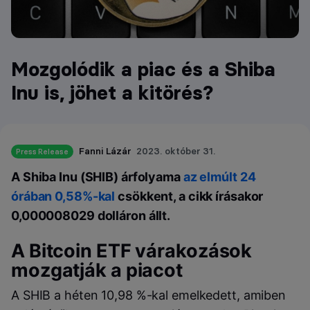
Mozgolódik a piac és a Shiba
Inu is, jöhet a kitörés?
Fanni Lázár
2023. október 31.
Press Release
A Shiba Inu (SHIB) árfolyama
az elmúlt 24
órában 0,58%-kal
csökkent, a cikk írásakor
0,000008029 dolláron állt.
A Bitcoin ETF várakozások
mozgatják a piacot
A SHIB a héten 10,98 %-kal emelkedett, amiben