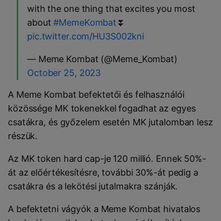
with the one thing that excites you most
about
#MemeKombat
⏬
pic.twitter.com/HU3S002kni
— Meme Kombat (@Meme_Kombat)
October 25, 2023
A Meme Kombat befektetői és felhasználói
közössége MK tokenekkel fogadhat az egyes
csatákra, és győzelem esetén MK jutalomban lesz
részük.
Az MK token hard cap-je 120 millió. Ennek 50%-
át az előértékesítésre, további 30%-át pedig a
csatákra és a lekötési jutalmakra szánják.
A befektetni vágyók a Meme Kombat hivatalos