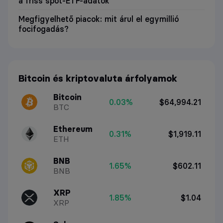
a friss spot-ETF-adatok
Megfigyelhető piacok: mit árul el egymillió
focifogadás?
Bitcoin és kriptovaluta árfolyamok
Bitcoin
0.03%
$64,994.21
BTC
Ethereum
0.31%
$1,919.11
ETH
BNB
1.65%
$602.11
BNB
XRP
1.85%
$1.04
XRP