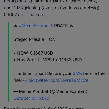
honlapján csatlakozhatnak az értékesítéshez,
ahol 1 MK jelenleg (azaz a következő emelésig)
0,1667 dollárba kerül.
🔥
#MemeKombat
UPDATE 🔥
Staged Presale = ON
▪️ NOW: 0.1667 USD
▪️ Nov 2nd: JUMPS to 0.1833 USD
The timer is set! Secure your
$MK
before the
rise! ⏰
pic.twitter.com/LMreT8M2Ce
— Meme Kombat (@Meme_Kombat)
October 23, 2023
Ez az ár november 2-án 0,1883 dollárra