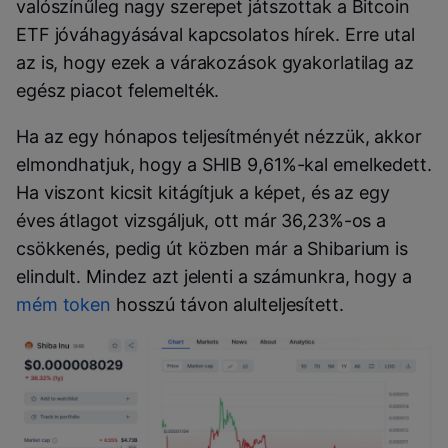
valószínűleg nagy szerepet játszottak a Bitcoin
ETF jóváhagyásával kapcsolatos hírek. Erre utal
az is, hogy ezek a várakozások gyakorlatilag az
egész piacot felemelték.
Ha az egy hónapos teljesítményét nézzük, akkor
elmondhatjuk, hogy a SHIB 9,61%-kal emelkedett.
Ha viszont kicsit kitágítjuk a képet, és az egy
éves átlagot vizsgáljuk, ott már 36,23%-os a
csökkenés, pedig út közben már a Shibarium is
elindult. Mindez azt jelenti a számunkra, hogy a
mém token
hosszú távon alulteljesített.