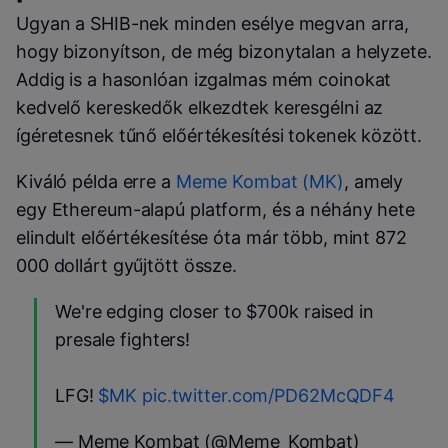
Ugyan a SHIB-nek minden esélye megvan arra,
hogy bizonyítson, de még bizonytalan a helyzete.
Addig is a hasonlóan izgalmas mém coinokat
kedvelő kereskedők elkezdtek keresgélni az
ígéretesnek tűnő előértékesítési tokenek között.
Kiváló példa erre a
Meme Kombat (MK)
, amely
egy Ethereum-alapú platform, és a néhány hete
elindult előértékesítése óta már több, mint 872
000 dollárt gyűjtött össze.
We're edging closer to $700k raised in
presale fighters!
LFG!
$MK
pic.twitter.com/PD62McQDF4
— Meme Kombat (@Meme_Kombat)