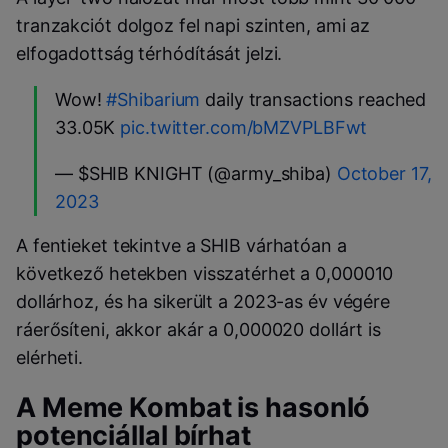
tranzakciót dolgoz fel napi szinten, ami az
elfogadottság térhódítását jelzi.
Wow!
#Shibarium
daily transactions reached
33.05K
pic.twitter.com/bMZVPLBFwt
— $SHIB KNIGHT (@army_shiba)
October 17,
2023
A fentieket tekintve a SHIB várhatóan a
következő hetekben visszatérhet a 0,000010
dollárhoz, és ha sikerült a 2023-as év végére
ráerősíteni, akkor akár a 0,000020 dollárt is
elérheti.
A Meme Kombat is hasonló
potenciállal bírhat