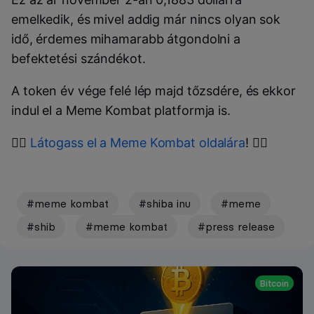
emelkedik, és mivel addig már nincs olyan sok
idő, érdemes mihamarabb átgondolni a
befektetési szándékot.
A token év vége felé lép majd tőzsdére, és ekkor
indul el a Meme Kombat platformja is.
👉🏼
Látogass el a Meme Kombat oldalára
! 👈🏼
#meme kombat
#shiba inu
#meme
#shib
#meme kombat
#press release
Bitcoin