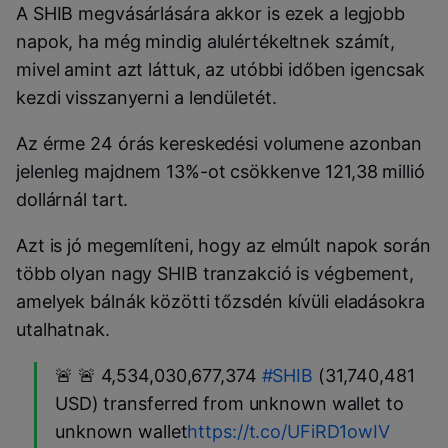
A SHIB megvásárlására akkor is ezek a legjobb
napok, ha még mindig alulértékeltnek számít,
mivel amint azt láttuk, az utóbbi időben igencsak
kezdi visszanyerni a lendületét.
Az érme 24 órás kereskedési volumene azonban
jelenleg majdnem 13%-ot csökkenve 121,38 millió
dollárnál tart.
Azt is jó megemlíteni, hogy az elmúlt napok során
több olyan nagy SHIB tranzakció is végbement,
amelyek bálnák közötti tőzsdén kívüli eladásokra
utalhatnak.
🚨 🚨 4,534,030,677,374
#SHIB
(31,740,481
USD) transferred from unknown wallet to
unknown wallet
https://t.co/UFiRD1owIV