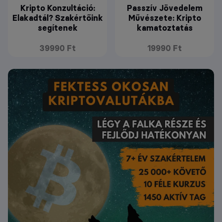
Kripto Konzultáció:
Passzív Jövedelem
Elakadtál? Szakértőink
Művészete: Kripto
segítenek
kamatoztatás
39990 Ft
19990 Ft