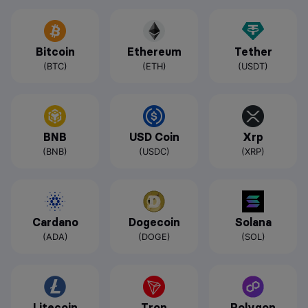
Bitcoin
Ethereum
Tether
(BTC)
(ETH)
(USDT)
BNB
USD Coin
Xrp
(BNB)
(USDC)
(XRP)
Cardano
Dogecoin
Solana
(ADA)
(DOGE)
(SOL)
Litecoin
Tron
Polygon