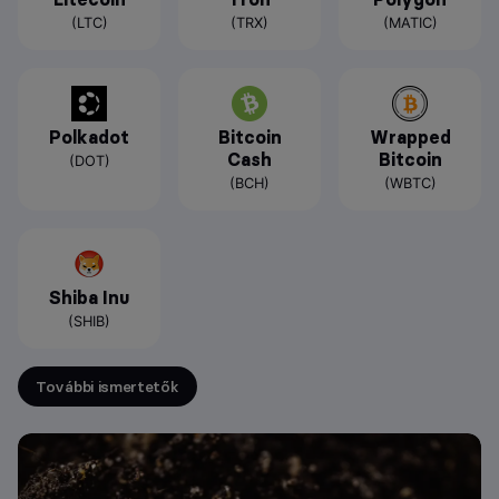
(LTC)
(TRX)
(MATIC)
Polkadot
Bitcoin
Wrapped
Cash
Bitcoin
(DOT)
(BCH)
(WBTC)
Shiba Inu
(SHIB)
További ismertetők