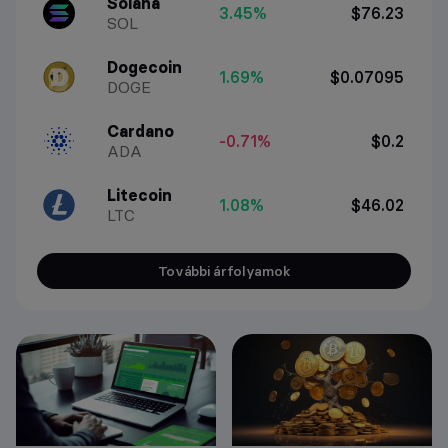
Solana
3.45%
$76.23
SOL
Dogecoin
1.69%
$0.07095
DOGE
Cardano
-0.71%
$0.2
ADA
Litecoin
1.08%
$46.02
LTC
További árfolyamok