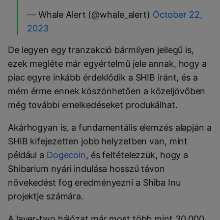
— Whale Alert (@whale_alert)
October 22,
2023
De legyen egy tranzakció bármilyen jellegű is,
ezek megléte már egyértelmű jele annak, hogy a
piac egyre inkább érdeklődik a SHIB iránt, és a
mém érme ennek köszönhetően a közeljövőben
még további emelkedéseket produkálhat.
Akárhogyan is, a fundamentális elemzés alapján a
SHIB kifejezetten jobb helyzetben van, mint
például a
Dogecoin
, és feltételezzük, hogy a
Shibarium nyári indulása hosszú távon
növekedést fog eredményezni a Shiba Inu
projektje számára.
A layer-two hálózat már most több mint 30 000