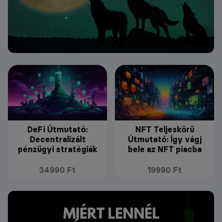
DeFi Útmutató:
NFT Teljeskörű
Decentralizált
Útmutató: Így vágj
pénzügyi stratégiák
bele az NFT piacba
34990 Ft
19990 Ft