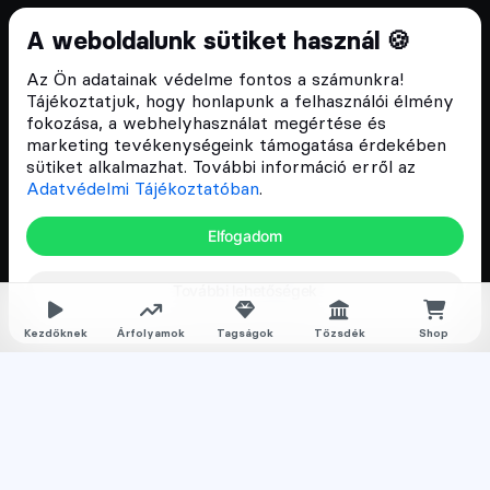
Cryptofalka 2018 óta
A weboldalunk sütiket használ 🍪
Szívünkön viseljük a blokklánc technológia
Az Ön adatainak védelme fontos a számunkra!
népszerűsítését Magyarországon, ezért 2018 óta a
Tájékoztatjuk, hogy honlapunk a felhasználói élmény
Cryptofalka célja, hogy biztosítsa a hazai közösség
fokozása, a webhelyhasználat megértése és
és vállalatok digitális oktatását és fejlődését.
marketing tevékenységeink támogatása érdekében
sütiket alkalmazhat. További információ erről az
Adatvédelmi Tájékoztatóban
.
Oldalak
Elfogadom
Hírek
További lehetőségek
Árfolyamok
Rólunk
Kezdőknek
Árfolyamok
Tagságok
Tőzsdék
Shop
Karrier
Media
Oktatás