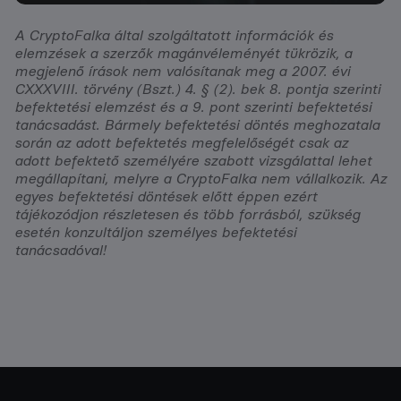
A CryptoFalka által szolgáltatott információk és
elemzések a szerzők magánvéleményét tükrözik, a
megjelenő írások nem valósítanak meg a 2007. évi
CXXXVIII. törvény (Bszt.) 4. § (2). bek 8. pontja szerinti
befektetési elemzést és a 9. pont szerinti befektetési
tanácsadást. Bármely befektetési döntés meghozatala
során az adott befektetés megfelelőségét csak az
adott befektető személyére szabott vizsgálattal lehet
megállapítani, melyre a CryptoFalka nem vállalkozik. Az
egyes befektetési döntések előtt éppen ezért
tájékozódjon részletesen és több forrásból, szükség
esetén konzultáljon személyes befektetési
tanácsadóval!