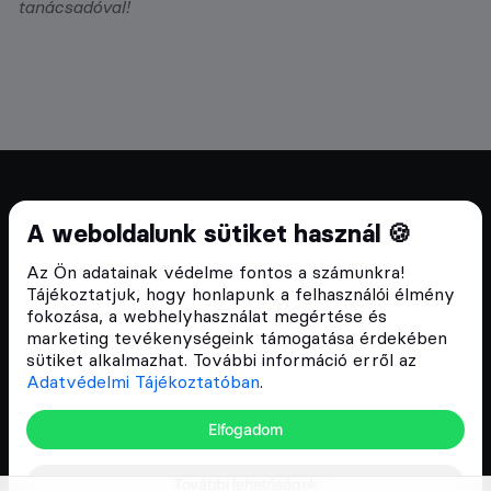
tanácsadóval!
Cryptofalka 2018 óta
A weboldalunk sütiket használ 🍪
Szívünkön viseljük a blokklánc technológia
Az Ön adatainak védelme fontos a számunkra!
népszerűsítését Magyarországon, ezért 2018 óta a
Tájékoztatjuk, hogy honlapunk a felhasználói élmény
Cryptofalka célja, hogy biztosítsa a hazai közösség
fokozása, a webhelyhasználat megértése és
és vállalatok digitális oktatását és fejlődését.
marketing tevékenységeink támogatása érdekében
sütiket alkalmazhat. További információ erről az
Adatvédelmi Tájékoztatóban
.
Oldalak
Elfogadom
Hírek
További lehetőségek