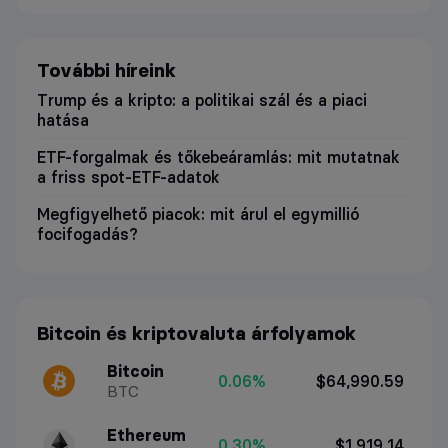
További híreink
Trump és a kripto: a politikai szál és a piaci
hatása
ETF-forgalmak és tőkebeáramlás: mit mutatnak
a friss spot-ETF-adatok
Megfigyelhető piacok: mit árul el egymillió
focifogadás?
Bitcoin és kriptovaluta árfolyamok
Bitcoin
0.06%
$64,990.59
BTC
Ethereum
0.30%
$1,919.14