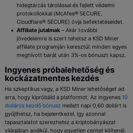
hidegtárcás tárolással és fejlett védelmi
protokollokkal (McAfee® SECURE,
Cloudflare® SECURE) óvja befektetéseidet.
Affiliate jutalmak
– Akár további
jövedelemre is szert tehetsz a KSD Miner
affiliate programján keresztül: minden egyes
meghívott barát után 3%-os bónuszt kapsz.
Ingyenes próbalehetőség és
kockázatmentes kezdés
Ha szkeptikus vagy, a KSD Miner lehetőséget ad
arra, hogy kipróbáld a platformot. Az ingyenes
10
dolláros kezdő bónusz
mellett napi 0,60 dollárt is
gyűjthetsz, ha bejelentkezel, így azonnal
tapasztalatot szerezhetsz a kriptobányászat
világában anélkül, hogy egyetlen centet költenél.