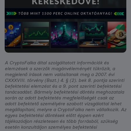
A CryptoFalka által szolgáltatott információk és
elemzések a szerzők magánvéleményét tükrözik, a
megjelenő írások nem valósítanak meg a 2007. évi
CXXXVIII. törvény (Bszt.) 4. § (2). bek 8. pontja szerinti
befektetési elemzést és a 9. pont szerinti befektetési
tanácsadást. Bármely befektetési döntés meghozatala
során az adott befektetés megfelelőségét csak az
adott befektető személyére szabott vizsgálattal lehet
megállapítani, melyre a CryptoFalka nem vállalkozik. Az
egyes befektetési döntések előtt éppen ezért
tájékozódjon részletesen és több forrásból, szükség
esetén konzultáljon személyes befektetési