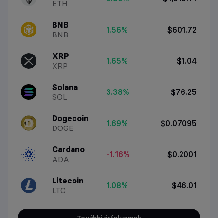
ETH
BNB
1.56%
$601.72
BNB
XRP
1.65%
$1.04
XRP
Solana
3.38%
$76.25
SOL
Dogecoin
1.69%
$0.07095
DOGE
Cardano
-1.16%
$0.2001
ADA
Litecoin
1.08%
$46.01
LTC
További árfolyamok