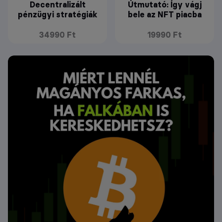
Decentralizált
Útmutató: Így vágj
pénzügyi stratégiák
bele az NFT piacba
34990 Ft
19990 Ft