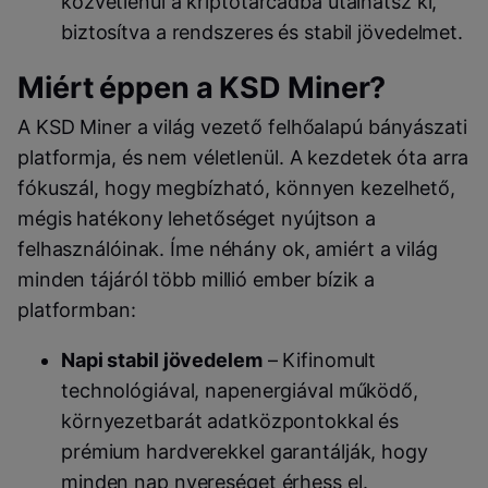
közvetlenül a kriptotárcádba utalhatsz ki,
biztosítva a rendszeres és stabil jövedelmet.
Miért éppen a KSD Miner?
A KSD Miner a világ vezető felhőalapú bányászati
platformja, és nem véletlenül. A kezdetek óta arra
fókuszál, hogy megbízható, könnyen kezelhető,
mégis hatékony lehetőséget nyújtson a
felhasználóinak. Íme néhány ok, amiért a világ
minden tájáról több millió ember bízik a
platformban:
Napi stabil jövedelem
– Kifinomult
technológiával, napenergiával működő,
környezetbarát adatközpontokkal és
prémium hardverekkel garantálják, hogy
minden nap nyereséget érhess el.