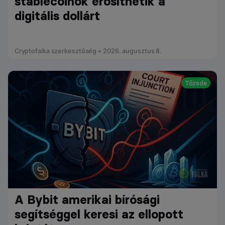
stablecoinok erősíthetik a
digitális dollárt
Cryptofalka szerkesztőség • 2026. augusztus 8.
Tőzsde
A Bybit amerikai bírósági
segítséggel keresi az ellopott