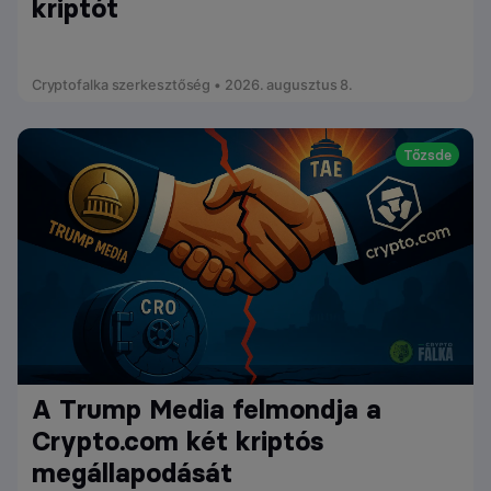
kriptót
Cryptofalka szerkesztőség • 2026. augusztus 8.
Tőzsde
A Trump Media felmondja a
Crypto.com két kriptós
megállapodását