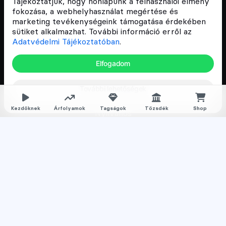
Tájékoztatjuk, hogy honlapunk a felhasználói élmény
fokozása, a webhelyhasználat megértése és
Csomagajánlatok
marketing tevékenységeink támogatása érdekében
sütiket alkalmazhat. További információ erről az
Kriptovaluta kezdőknek
Adatvédelmi Tájékoztatóban
.
Kriptovaluta kereskedés
Elfogadom
Megapack
További lehetőségek
Falka tagságok
Kezdőknek
Árfolyamok
Tagságok
Tőzsdék
Shop
Nyilvános
Normál
Prémium
Feliratkozom a hírlevélre