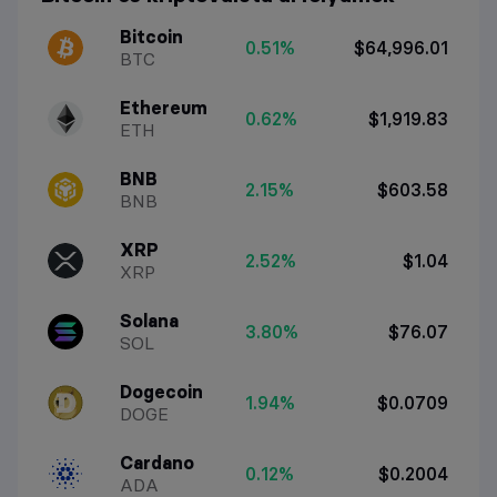
Bitcoin
0.51%
$64,996.01
BTC
Ethereum
0.62%
$1,919.83
ETH
BNB
2.15%
$603.58
BNB
XRP
2.52%
$1.04
XRP
Solana
3.80%
$76.07
SOL
Dogecoin
1.94%
$0.0709
DOGE
Cardano
0.12%
$0.2004
ADA