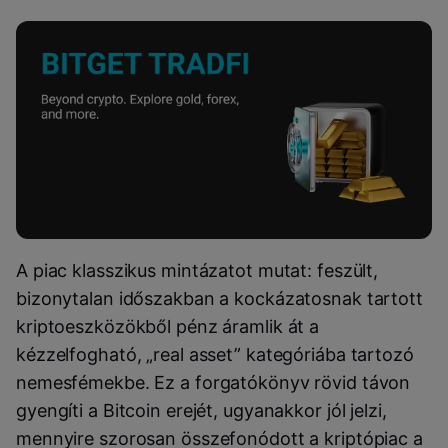
A piac klasszikus mintázatot mutat: feszült,
bizonytalan időszakban a kockázatosnak tartott
kriptoeszközökből pénz áramlik át a
kézzelfogható, „real asset” kategóriába tartozó
nemesfémekbe. Ez a forgatókönyv rövid távon
gyengíti a Bitcoin erejét, ugyanakkor jól jelzi,
mennyire szorosan összefonódott a kriptópiac a