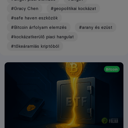
#Gracy Chen
#geopolitikai kockázat
#safe haven eszközök
#Bitcoin árfolyam elemzés
#arany és ezüst
#kockázatkerülő piaci hangulat
#tőkeáramlás kriptóból
Bitcoin