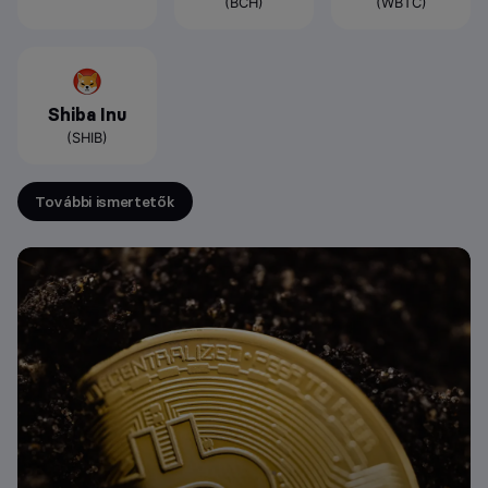
(BCH)
(WBTC)
Shiba Inu
(SHIB)
További ismertetők