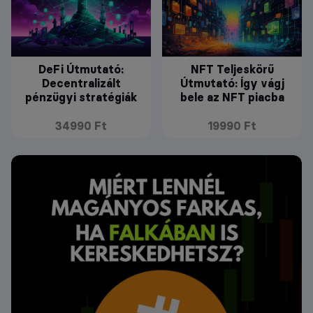
DeFi Útmutató:
NFT Teljeskörű
Decentralizált
Útmutató: Így vágj
pénzügyi stratégiák
bele az NFT piacba
34990 Ft
19990 Ft