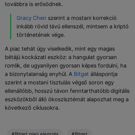
továbbra is erősödnek.
Gracy Chen
szerint a mostani korrekció
inkább rövid távú ellenszél, mintsem a kriptó
történetének vége.
A piac tehát úgy viselkedik, mint egy magas
bétájú kockázati eszköz: a hangulat gyorsan
romlik, de ugyanilyen gyorsan képes fordulni, ha
a bizonytalanság enyhül. A
Bitget
álláspontja
szerint a mostani tisztulás végső soron egy
ellenállóbb, hosszú távon fenntarthatóbb digitális
eszközökből álló ökoszisztémát alapozhat meg a
következő ciklusokra.
#Bitget piaci elemzés
#Bitget