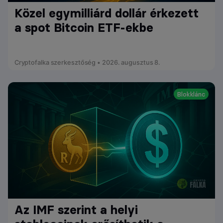
Közel egymilliárd dollár érkezett
a spot Bitcoin ETF-ekbe
Cryptofalka szerkesztőség • 2026. augusztus 8.
Blokklánc
Az IMF szerint a helyi