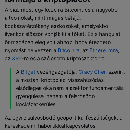
A piac most úgy kezeli a Bitcoint és a nagyobb
altcoinokat, mint magas bétájú,
kockázatérzékeny eszközöket, amelyekből
ilyenkor először vonják ki a tőkét. Ez a hangulat
önmagában elég volt ahhoz, hogy érezhető
nyomást helyezzen a
Bitcoinra
, az
Ethereumra
,
az
XRP
-re és a szélesebb kriptoszektorra.
A
Bitget
vezérigazgatója,
Gracy Chen
szerint
a mostani kriptópiaci visszahúzódás
elsődleges oka nem a szektor fundamentális
gyengülése, hanem a felerősödő
kockázatkerülés.
Az egyre súlyosbodó geopolitikai feszültségek, a
kereskedelmi háborúkkal kapcsolatos