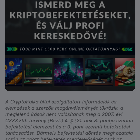
A CryptoFalka által szolgáltatott információk és
elemzések a szerzők magánvéleményét tükrözik, a
megjelenő írások nem valósítanak meg a 2007. évi
CXXXVIII. törvény (Bszt.) 4. § (2). bek 8. pontja szerinti
befektetési elemzést és a 9. pont szerinti befektetési
tanácsadást. Bármely befektetési döntés meghozatala
során az adott befektetés megfelelőségét csak az