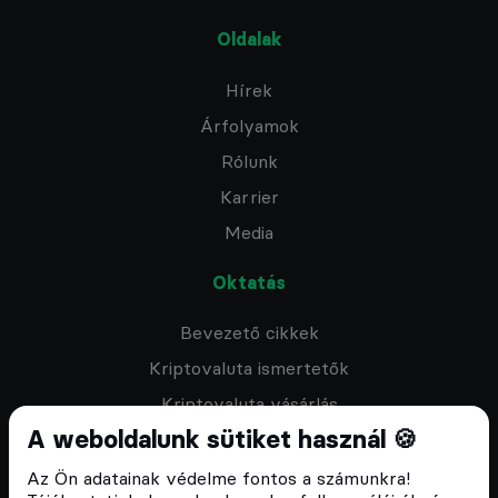
Oldalak
Hírek
Árfolyamok
Rólunk
Karrier
Media
Oktatás
Bevezető cikkek
Kriptovaluta ismertetők
Kriptovaluta vásárlás
A weboldalunk sütiket használ 🍪
Oktató anyagok
Discord közösség
Az Ön adatainak védelme fontos a számunkra!