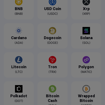
BNB
USD Coin
Xrp
(BNB)
(USDC)
(XRP)
Cardano
Dogecoin
Solana
(ADA)
(DOGE)
(SOL)
Litecoin
Tron
Polygon
(LTC)
(TRX)
(MATIC)
Polkadot
Bitcoin
Wrapped
Cash
Bitcoin
(DOT)