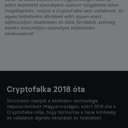
adott befektető személyére szabott vizsgálattal lehet
megállapítani, melyre a CryptoFalka nem vállalkozik. Az
egyes befektetési döntések előtt éppen ezért
tájékozódjon részletesen és több forrásból, szükség
esetén konzultáljon személyes befektetési
tanácsadóval!
Cryptofalka 2018 óta
Szívünkön viseljük a blokklánc technológia
népszerűsítését Magyarországon, ezért 2018 óta a
Cryptofalka célja, hogy biztosítsa a hazai közösség
és vállalatok digitális oktatását és fejlődését.