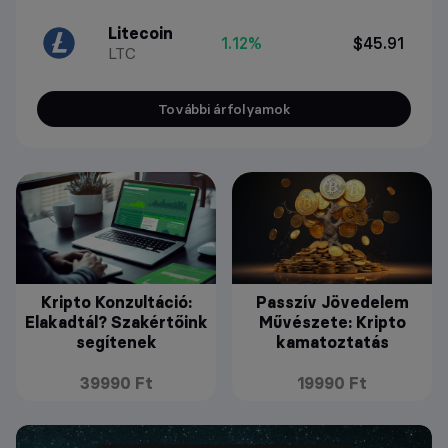
Litecoin
1.12%
$45.91
LTC
További árfolyamok
Kripto Konzultáció:
Passzív Jövedelem
Elakadtál? Szakértőink
Művészete: Kripto
segítenek
kamatoztatás
39990 Ft
19990 Ft