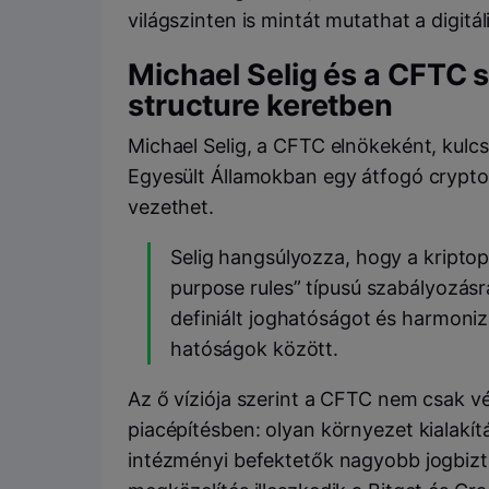
világszinten is mintát mutathat a digit
Michael Selig és a CFTC 
structure keretben
Michael Selig, a CFTC elnökeként, kulc
Egyesült Államokban egy átfogó crypto 
vezethet.
Selig hangsúlyozza, hogy a kriptopi
purpose rules” típusú szabályozásr
definiált joghatóságot és harmoniz
hatóságok között.
Az ő víziója szerint a CFTC nem csak v
piacépítésben: olyan környezet kialakít
intézményi befektetők nagyobb jogbizt