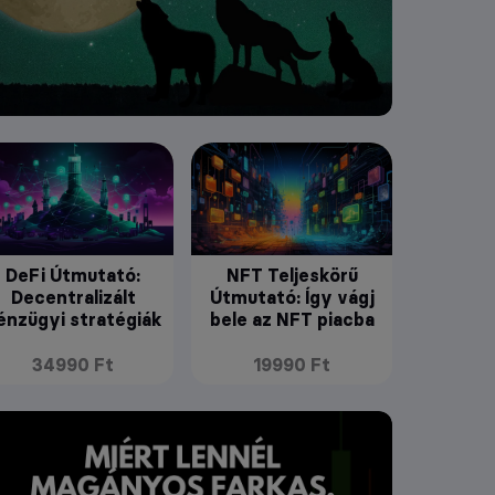
DeFi Útmutató:
NFT Teljeskörű
Decentralizált
Útmutató: Így vágj
énzügyi stratégiák
bele az NFT piacba
34990 Ft
19990 Ft