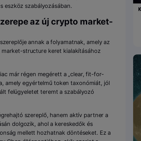
ális eszköz szabályozásában.
K
szerepe az új crypto market-
sszereplője annak a folyamatnak, amely az
market-structure keret kialakításához
ac már régen megérett a „clear, fit-for-
a, amely egyértelmű token taxonómiát, jól
ált felügyeletet teremt a szabályozó
égrehajtó szereplő, hanem aktív partner a
ásán dolgozik, ahol a kereskedők és
onság mellett hozhatnak döntéseket. Ez a