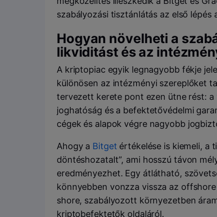
megközelítés illeszkedik a Bitget és Gra
szabályozási tisztánlátás az első lépés
Hogyan növelheti a szabál
likviditást és az intézmén
A kriptopiac egyik legnagyobb fékje jel
különösen az intézményi szereplőket tar
tervezett kerete pont ezen ütne rést: a 
joghatóság és a befektetővédelmi garanc
cégek és alapok végre nagyobb jogbizt
Ahogy a
Bitget
értékelése is kiemeli, a
döntéshozatalt”, ami hosszú távon mélye
eredményezhet. Egy átlátható, szövetsé
könnyebben vonzza vissza az offshore t
shore, szabályozott környezetben áram
kriptobefektetők oldaláról.