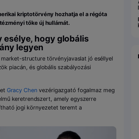
erikai kriptotörvény hozhatja el a régóta
ntézményi tőke új hullámát.
 esélye, hogy globális
ány legyen
arket-structure törvényjavaslat jó eséllyel
zök piacán, és globális szabályozási
yet
Gracy Chen
vezérigazgató fogalmaz meg
telmű keretrendszert, amely egyszerre
tható jogi környezetet teremt a