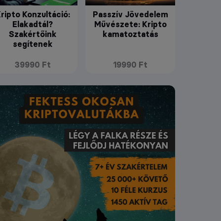
ripto Konzultáció:
Passzív Jövedelem
Elakadtál?
Művészete: Kripto
Szakértőink
kamatoztatás
segítenek
39990 Ft
19990 Ft