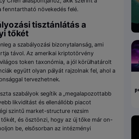
cy Chen álláspontjához, akik szerint a
 a fenntartható növekedés felé.
yozási tisztánlátás a
yi tőkét
enleg a szabályozási bizonytalanság, ami
tja távol. Az amerikai kriptotörvény
világos token taxonómia, a jól körülhatárolt
iák együtt olyan pályát rajzolnak fel, ahol a
onsággal tervezhetnek.
p
 tiszta szabályok segítik a „megalapozottabb
bb likviditást és ellenállóbb piacot
gi szintű market-structure rezsim
őkét, és ösztönzi, hogy az új tőke már on-
oljon be, elsősorban az intézményi