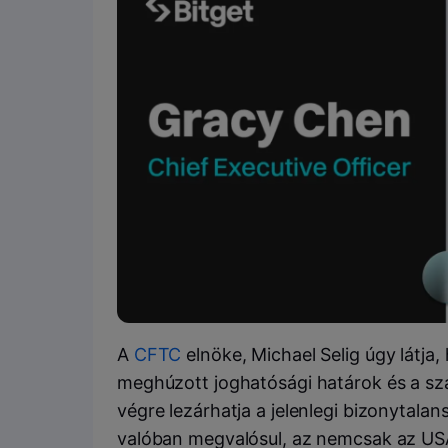
A
CFTC
elnöke, Michael Selig úgy látja
meghúzott joghatósági határok és a sz
végre lezárhatja a jelenlegi bizonytala
valóban megvalósul, az nemcsak az US