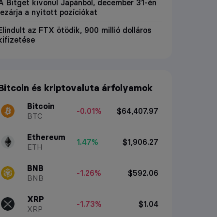
A Bitget kivonul Japánból, december 31-én
lezárja a nyitott pozíciókat
Elindult az FTX ötödik, 900 millió dolláros
kifizetése
Bitcoin és kriptovaluta árfolyamok
Bitcoin
-0.01%
$64,407.97
BTC
Ethereum
1.47%
$1,906.27
ETH
BNB
-1.26%
$592.06
BNB
XRP
-1.73%
$1.04
XRP