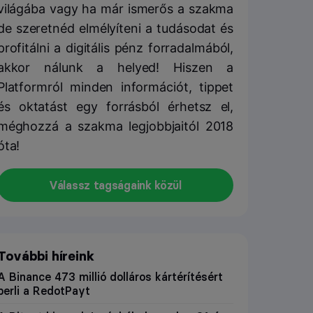
világába vagy ha már ismerős a szakma
de szeretnéd elmélyíteni a tudásodat és
profitálni a digitális pénz forradalmából,
akkor nálunk a helyed! Hiszen a
Platformról minden információt, tippet
és oktatást egy forrásból érhetsz el,
méghozzá a szakma legjobbjaitól 2018
óta!
Válassz tagságaink közül
További híreink
A Binance 473 millió dolláros kártérítésért
perli a RedotPayt