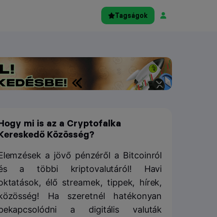
Tagságok
Hogy mi is az a Cryptofalka
Kereskedő Közösség?
Elemzések a jövő pénzéről a Bitcoinról
és a többi kriptovalutáról! Havi
oktatások, élő streamek, tippek, hírek,
közösség! Ha szeretnél hatékonyan
bekapcsolódni a digitális valuták