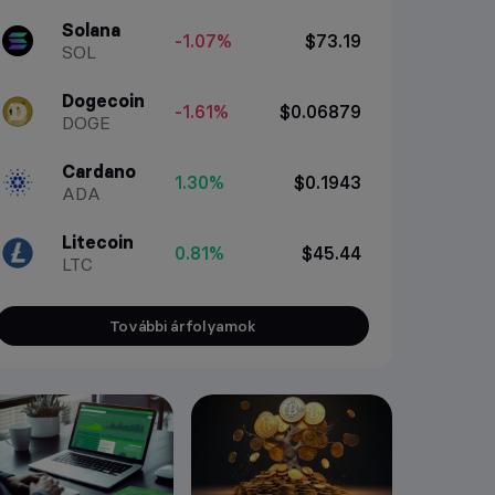
Solana
-1.07%
$73.19
SOL
Dogecoin
-1.61%
$0.06879
DOGE
Cardano
1.30%
$0.1943
ADA
Litecoin
0.81%
$45.44
LTC
További árfolyamok