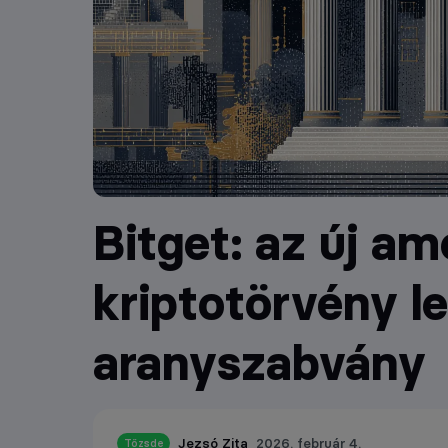
Bitget: az új am
kriptotörvény le
aranyszabvány
Jezsó Zita
2026. február 4.
Tőzsde