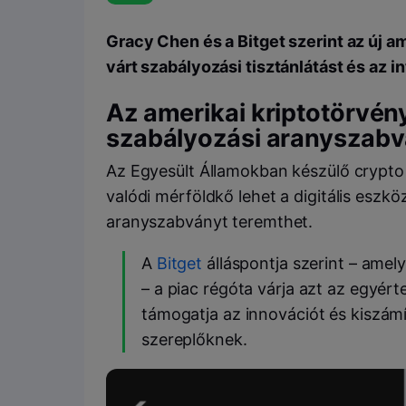
Gracy Chen és a Bitget szerint az új am
várt szabályozási tisztánlátást és az i
Az amerikai kriptotörvény
szabályozási aranyszabv
Az Egyesült Államokban készülő crypto m
valódi mérföldkő lehet a digitális eszkö
aranyszabványt teremthet.
A
Bitget
álláspontja szerint – amel
– a piac régóta várja azt az egyér
támogatja az innovációt és kiszámí
szereplőknek.