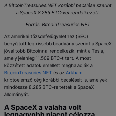
A BitcoinTreasuries.NET korábbi becslése szerint
a SpaceX 8.285 BTC-vel rendelkezett.
Forrás: BitcoinTreasuries.NET
Az amerikai tőzsdefelügyelethez (SEC)
benyújtott legfrissebb beadvány szerint a SpaceX
jóval több Bitcoinnal rendelkezik, mint a Tesla,
amely jelenleg 11.509 BTC-t tart. A most
közzétett adatok emellett meghaladják a
BitcoinTreasuries.NET
és az
Arkham
kriptoelemző cég korábbi becsléseit is, amelyek
mindössze 8.285 BTC-re tették a SpaceX
állományát.
A SpaceX a valaha volt
legnagyobb piacot célozza