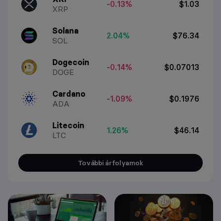
-0.13%
$1.03
XRP
Solana
2.04%
$76.34
SOL
Dogecoin
-0.14%
$0.07013
DOGE
Cardano
-1.09%
$0.1976
ADA
Litecoin
1.26%
$46.14
LTC
További árfolyamok