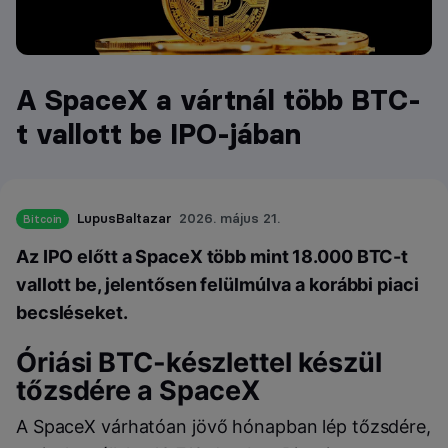
A SpaceX a vártnál több BTC-
t vallott be IPO-jában
LupusBaltazar
2026. május 21.
Bitcoin
Az IPO előtt a SpaceX több mint 18.000 BTC-t
vallott be, jelentősen felülmúlva a korábbi piaci
becsléseket.
Óriási BTC-készlettel készül
tőzsdére a SpaceX
A SpaceX várhatóan jövő hónapban lép tőzsdére,