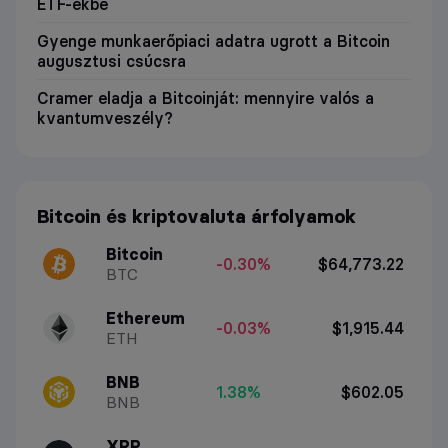
ETF-ekbe
Gyenge munkaerőpiaci adatra ugrott a Bitcoin
augusztusi csúcsra
Cramer eladja a Bitcoinját: mennyire valós a
kvantumveszély?
Bitcoin és kriptovaluta árfolyamok
Bitcoin
-0.30%
$64,773.22
BTC
Ethereum
-0.03%
$1,915.44
ETH
BNB
1.38%
$602.05
BNB
XRP