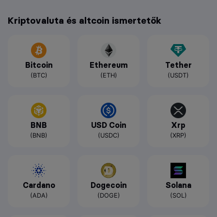
Kriptovaluta és altcoin ismertetők
Bitcoin
Ethereum
Tether
(BTC)
(ETH)
(USDT)
BNB
USD Coin
Xrp
(BNB)
(USDC)
(XRP)
Cardano
Dogecoin
Solana
(ADA)
(DOGE)
(SOL)