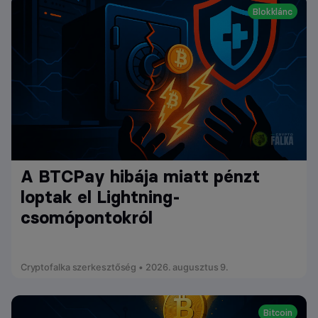
Blokklánc
A BTCPay hibája miatt pénzt
loptak el Lightning-
csomópontokról
Cryptofalka szerkesztőség • 2026. augusztus 9.
Bitcoin