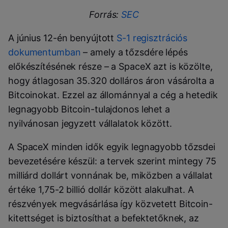
Forrás:
SEC
A június 12-én benyújtott
S-1 regisztrációs
dokumentumban
– amely a tőzsdére lépés
előkészítésének része – a SpaceX azt is közölte,
hogy átlagosan 35.320 dolláros áron vásárolta a
Bitcoinokat. Ezzel az állománnyal a cég a hetedik
legnagyobb Bitcoin-tulajdonos lehet a
nyilvánosan jegyzett vállalatok között.
A SpaceX minden idők egyik legnagyobb tőzsdei
bevezetésére készül: a tervek szerint mintegy 75
milliárd dollárt vonnának be, miközben a vállalat
értéke 1,75-2 billió dollár között alakulhat. A
részvények megvásárlása így közvetett Bitcoin-
kitettséget is biztosíthat a befektetőknek, az