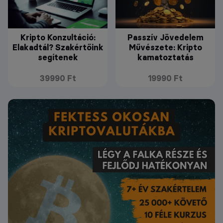
Kripto Konzultáció:
Passzív Jövedelem
Elakadtál? Szakértőink
Művészete: Kripto
segítenek
kamatoztatás
39990 Ft
19990 Ft