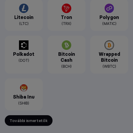
Litecoin
Tron
Polygon
(LTC)
(TRX)
(MATIC)
Polkadot
Bitcoin
Wrapped
Cash
Bitcoin
(DOT)
(BCH)
(WBTC)
Shiba Inu
(SHIB)
További ismertetők