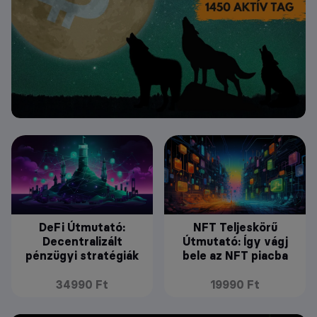
DeFi Útmutató:
NFT Teljeskörű
Decentralizált
Útmutató: Így vágj
pénzügyi stratégiák
bele az NFT piacba
34990 Ft
19990 Ft