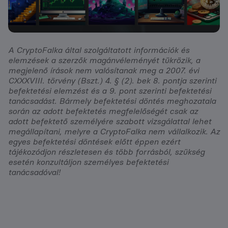
A CryptoFalka által szolgáltatott információk és
elemzések a szerzők magánvéleményét tükrözik, a
megjelenő írások nem valósítanak meg a 2007. évi
CXXXVIII. törvény (Bszt.) 4. § (2). bek 8. pontja szerinti
befektetési elemzést és a 9. pont szerinti befektetési
tanácsadást. Bármely befektetési döntés meghozatala
során az adott befektetés megfelelőségét csak az
adott befektető személyére szabott vizsgálattal lehet
megállapítani, melyre a CryptoFalka nem vállalkozik. Az
egyes befektetési döntések előtt éppen ezért
tájékozódjon részletesen és több forrásból, szükség
esetén konzultáljon személyes befektetési
tanácsadóval!