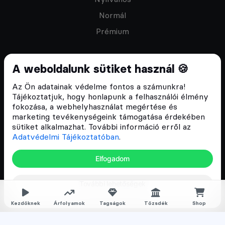
Normál
Prémium
A weboldalunk sütiket használ 🍪
Az Ön adatainak védelme fontos a számunkra!
Feliratkozom a hírlevélre
Tájékoztatjuk, hogy honlapunk a felhasználói élmény
fokozása, a webhelyhasználat megértése és
marketing tevékenységeink támogatása érdekében
sütiket alkalmazhat. További információ erről az
Adatvédelmi Tájékoztatóban
.
ÁSZF
Elfogadom
Adatvédelmi tájékoztató
Email:
info@cryptofalka.hu
További lehetőségek
Copyright © 2017–2026. Minden jog fenntartva
Kezdőknek
Árfolyamok
Tagságok
Tőzsdék
Shop