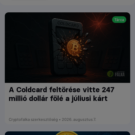
Tárca
A Coldcard feltörése vitte 247
millió dollár fölé a júliusi kárt
Cryptofalka szerkesztőség • 2026. augusztus 7.