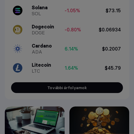
Solana
-1.05%
$73.15
SOL
Dogecoin
-0.80%
$0.06934
DOGE
Cardano
6.14%
$0.2007
ADA
Litecoin
1.64%
$45.79
LTC
További árfolyamok