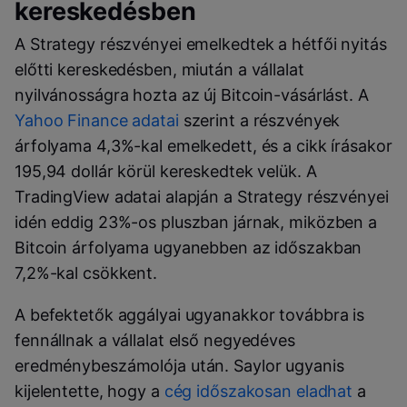
kereskedésben
A Strategy részvényei emelkedtek a hétfői nyitás
előtti kereskedésben, miután a vállalat
nyilvánosságra hozta az új Bitcoin-vásárlást. A
Yahoo Finance adatai
szerint a részvények
árfolyama 4,3%-kal emelkedett, és a cikk írásakor
195,94 dollár körül kereskedtek velük. A
TradingView adatai alapján a Strategy részvényei
idén eddig 23%-os pluszban járnak, miközben a
Bitcoin árfolyama ugyanebben az időszakban
7,2%-kal csökkent.
A befektetők aggályai ugyanakkor továbbra is
fennállnak a vállalat első negyedéves
eredménybeszámolója után. Saylor ugyanis
kijelentette, hogy a
cég időszakosan eladhat
a