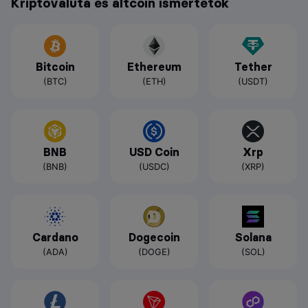
Kriptovaluta és altcoin ismertetők
Bitcoin
Ethereum
Tether
(BTC)
(ETH)
(USDT)
BNB
USD Coin
Xrp
(BNB)
(USDC)
(XRP)
Cardano
Dogecoin
Solana
(ADA)
(DOGE)
(SOL)