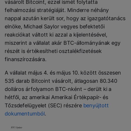
vásárolt Bitcoint, ezzel ismét folytatta
felhalmozási stratégiáját. Minderre néhány
nappal azután került sor, hogy az igazgatótanács
elnöke, Michael Saylor vegyes befektetői
reakciókat váltott ki azzal a kijelentésével,
miszerint a vállalat akár BTC-állományának egy
részét is értékesítheti osztalékfizetések
finanszírozására.
A vállalat május 4. és május 10. között összesen
535 darab Bitcoint vásárolt, átlagosan 80.340
dolláros árfolyamon BTC-nként – derült ki a
hétfői, az amerikai Amerikai Értékpapír- és
Tőzsdefelügyelet (SEC) részére
benyújtott
dokumentumból
.