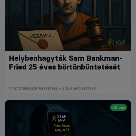
Helybenhagyták Sam Bankman-
Fried 25 éves börtönbüntetését
Cryptofalka szerkesztőség • 2026. augusztus 6.
Altcoin