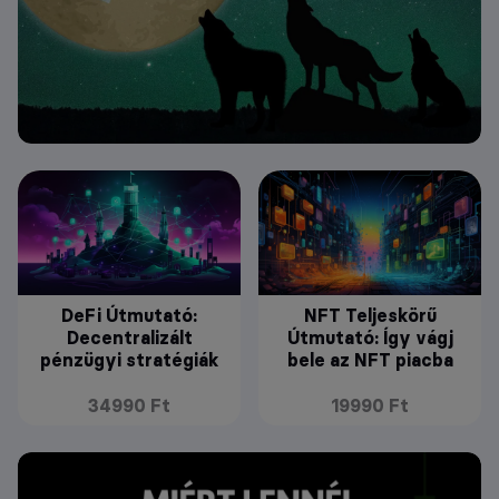
DeFi Útmutató:
NFT Teljeskörű
Decentralizált
Útmutató: Így vágj
pénzügyi stratégiák
bele az NFT piacba
34990 Ft
19990 Ft