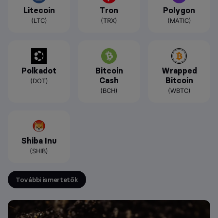
Litecoin
Tron
Polygon
(LTC)
(TRX)
(MATIC)
Polkadot
Bitcoin
Wrapped
Cash
Bitcoin
(DOT)
(BCH)
(WBTC)
Shiba Inu
(SHIB)
További ismertetők