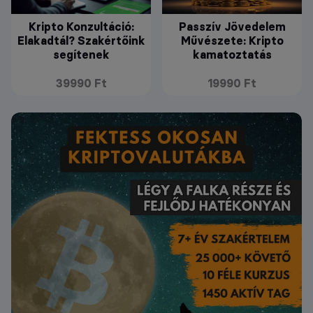
Kripto Konzultáció:
Passzív Jövedelem
Elakadtál? Szakértőink
Művészete: Kripto
segítenek
kamatoztatás
39990 Ft
19990 Ft