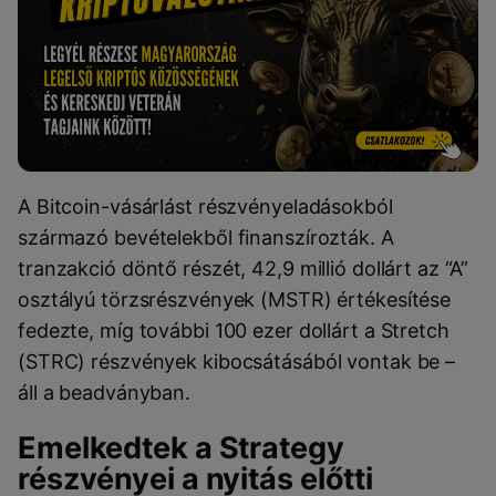
A Bitcoin-vásárlást részvényeladásokból
származó bevételekből finanszírozták. A
tranzakció döntő részét, 42,9 millió dollárt az “A”
osztályú törzsrészvények (MSTR) értékesítése
fedezte, míg további 100 ezer dollárt a Stretch
(STRC) részvények kibocsátásából vontak be –
áll a beadványban.
Emelkedtek a Strategy
részvényei a nyitás előtti