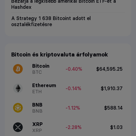
Bezárja a legkisebb amerikai Bitcoin ETF-et a
Hashdex
A Strategy 1 638 Bitcoint adott el
osztalékfizetésre
Bitcoin és kriptovaluta árfolyamok
Bitcoin
-0.40%
$64,595.25
BTC
Ethereum
-0.14%
$1,910.37
ETH
BNB
-1.12%
$588.14
BNB
XRP
-2.28%
$1.03
XRP