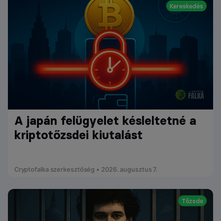
Kereskedés
A japán felügyelet késleltetné a
kriptotőzsdei kiutalást
Cryptofalka szerkesztőség • 2026. augusztus 7.
Tőzsde