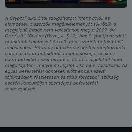
A CryptoFalka által szolgáltatott információk és
elemzések a szerzők magánvéleményét tükrözik, a
megjelenő írások nem valósítanak meg a 2007. évi
CXXXVIII. törvény (Bszt.) 4. § (2). bek 8. pontja szerinti
befektetési elemzést és a 9. pont szerinti befektetési
tanácsadást. Bármely befektetési döntés meghozatala
során az adott befektetés megfelelőségét csak az
adott befektető személyére szabott vizsgálattal lehet
megállapítani, melyre a CryptoFalka nem vállalkozik. Az
egyes befektetési döntések előtt éppen ezért
tájékozódjon részletesen és több forrásból, szükség
esetén konzultáljon személyes befektetési
tanácsadóval!