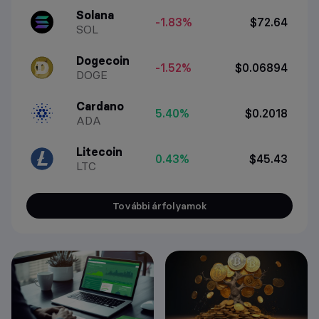
Solana
-1.83%
$72.64
SOL
Dogecoin
-1.52%
$0.06894
DOGE
Cardano
5.40%
$0.2018
ADA
Litecoin
0.43%
$45.43
LTC
További árfolyamok