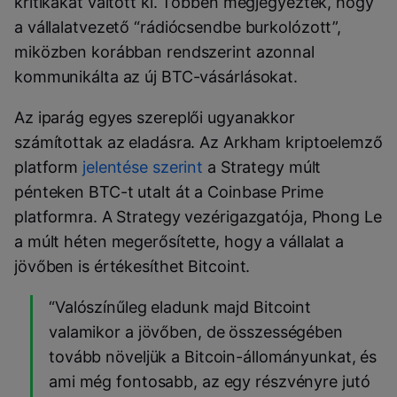
kritikákat váltott ki. Többen megjegyezték, hogy
a vállalatvezető “rádiócsendbe burkolózott”,
miközben korábban rendszerint azonnal
kommunikálta az új BTC-vásárlásokat.
Az iparág egyes szereplői ugyanakkor
számítottak az eladásra. Az Arkham kriptoelemző
platform
jelentése szerint
a Strategy múlt
pénteken BTC-t utalt át a Coinbase Prime
platformra. A Strategy vezérigazgatója, Phong Le
a múlt héten megerősítette, hogy a vállalat a
jövőben is értékesíthet Bitcoint.
“Valószínűleg eladunk majd Bitcoint
valamikor a jövőben, de összességében
tovább növeljük a Bitcoin-állományunkat, és
ami még fontosabb, az egy részvényre jutó