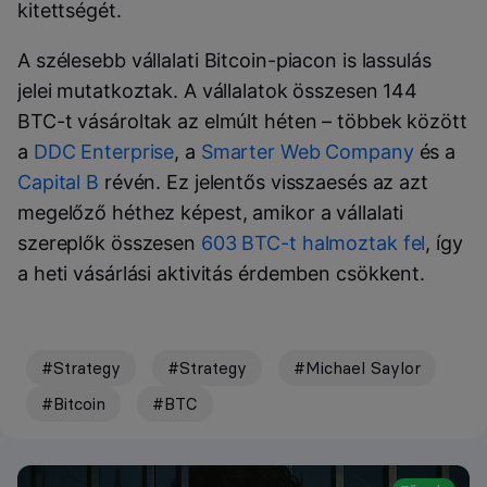
kitettségét.
A szélesebb vállalati Bitcoin-piacon is lassulás
jelei mutatkoztak. A vállalatok összesen 144
BTC-t vásároltak az elmúlt héten – többek között
a
DDC Enterprise
, a
Smarter Web Company
és a
Capital B
révén. Ez jelentős visszaesés az azt
megelőző héthez képest, amikor a vállalati
szereplők összesen
603 BTC-t halmoztak fel
, így
a heti vásárlási aktivitás érdemben csökkent.
#Strategy
#Strategy
#Michael Saylor
#Bitcoin
#BTC