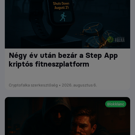
Négy év után bezár a Step App
kriptós fitneszplatform
Cryptofalka szerkesztőség • 2026. augusztus 6.
Blokklánc