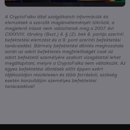
A CryptoFalka által szolgáltatott információk és
elemzések a szerzők magánvéleményét tükrözik, a
megjelenő írások nem valósítanak meg a 2007. évi
CXXXVIII. törvény (Bszt.) 4. § (2). bek 8. pontja szerinti
befektetési elemzést és a 9. pont szerinti befektetési
tanácsadást. Bármely befektetési döntés meghozatala
során az adott befektetés megfelelőségét csak az
adott befektető személyére szabott vizsgálattal lehet
megállapítani, melyre a CryptoFalka nem vállalkozik. Az
egyes befektetési döntések előtt éppen ezért
tájékozódjon részletesen és több forrásból, szükség
esetén konzultáljon személyes befektetési
tanácsadóval!