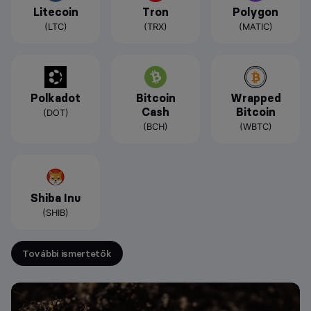
Litecoin
Tron
Polygon
(LTC)
(TRX)
(MATIC)
Polkadot
Bitcoin
Wrapped
Cash
Bitcoin
(DOT)
(BCH)
(WBTC)
Shiba Inu
(SHIB)
További ismertetők