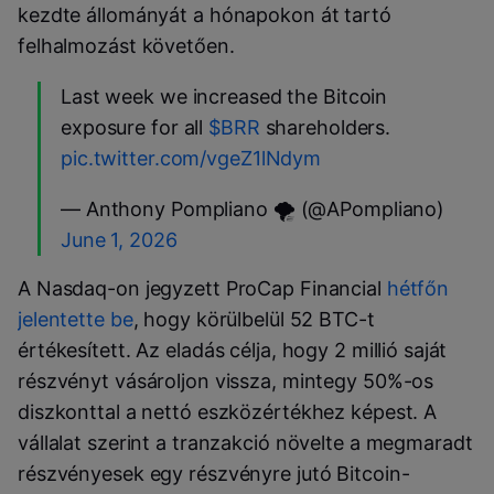
kezdte állományát a hónapokon át tartó
felhalmozást követően.
Last week we increased the Bitcoin
exposure for all
$BRR
shareholders.
pic.twitter.com/vgeZ1lNdym
— Anthony Pompliano 🌪 (@APompliano)
June 1, 2026
A Nasdaq-on jegyzett ProCap Financial
hétfőn
jelentette be
, hogy körülbelül 52 BTC-t
értékesített. Az eladás célja, hogy 2 millió saját
részvényt vásároljon vissza, mintegy 50%-os
diszkonttal a nettó eszközértékhez képest. A
vállalat szerint a tranzakció növelte a megmaradt
részvényesek egy részvényre jutó Bitcoin-