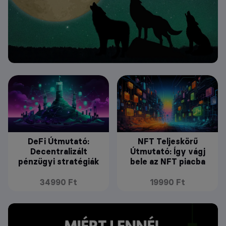
DeFi Útmutató:
NFT Teljeskörű
Decentralizált
Útmutató: Így vágj
pénzügyi stratégiák
bele az NFT piacba
34990 Ft
19990 Ft