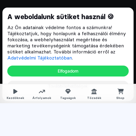
Cryptofalka 2018 óta
A weboldalunk sütiket használ 🍪
Szívünkön viseljük a blokklánc technológia
Az Ön adatainak védelme fontos a számunkra!
népszerűsítését Magyarországon, ezért 2018 óta a
Tájékoztatjuk, hogy honlapunk a felhasználói élmény
Cryptofalka célja, hogy biztosítsa a hazai közösség
fokozása, a webhelyhasználat megértése és
és vállalatok digitális oktatását és fejlődését.
marketing tevékenységeink támogatása érdekében
sütiket alkalmazhat. További információ erről az
Adatvédelmi Tájékoztatóban
.
Oldalak
Elfogadom
Hírek
További lehetőségek
Árfolyamok
Rólunk
Kezdőknek
Árfolyamok
Tagságok
Tőzsdék
Shop
Karrier
Media
Oktatás