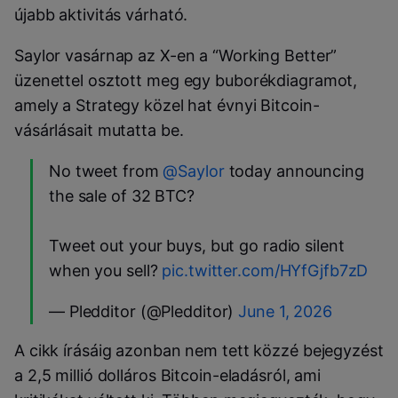
újabb aktivitás várható.
Saylor vasárnap az X-en a “Working Better”
üzenettel osztott meg egy buborékdiagramot,
amely a Strategy közel hat évnyi Bitcoin-
vásárlásait mutatta be.
No tweet from
@Saylor
today announcing
the sale of 32 BTC?
Tweet out your buys, but go radio silent
when you sell?
pic.twitter.com/HYfGjfb7zD
— Pledditor (@Pledditor)
June 1, 2026
A cikk írásáig azonban nem tett közzé bejegyzést
a 2,5 millió dolláros Bitcoin-eladásról, ami