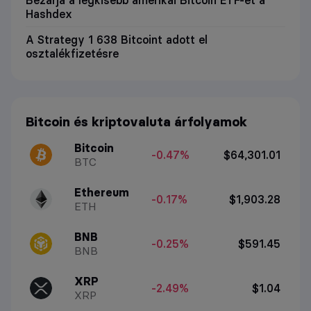
Hashdex
A Strategy 1 638 Bitcoint adott el
osztalékfizetésre
Bitcoin és kriptovaluta árfolyamok
Bitcoin
-0.47%
$64,301.01
BTC
Ethereum
-0.17%
$1,903.28
ETH
BNB
-0.25%
$591.45
BNB
XRP
-2.49%
$1.04
XRP