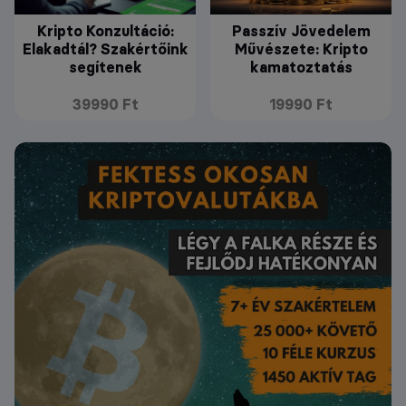
Kripto Konzultáció:
Passzív Jövedelem
Elakadtál? Szakértőink
Művészete: Kripto
segítenek
kamatoztatás
39990 Ft
19990 Ft