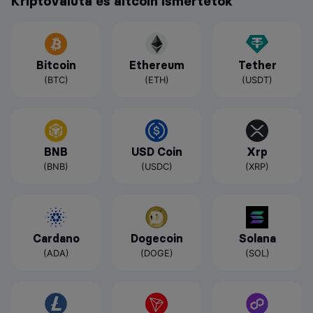
Kriptovaluta és altcoin ismertetők
Bitcoin
Ethereum
Tether
(BTC)
(ETH)
(USDT)
BNB
USD Coin
Xrp
(BNB)
(USDC)
(XRP)
Cardano
Dogecoin
Solana
(ADA)
(DOGE)
(SOL)