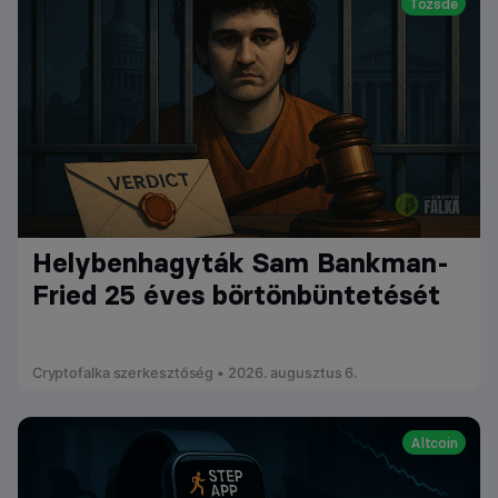
Tőzsde
Helybenhagyták Sam Bankman-
Fried 25 éves börtönbüntetését
Cryptofalka szerkesztőség • 2026. augusztus 6.
Altcoin