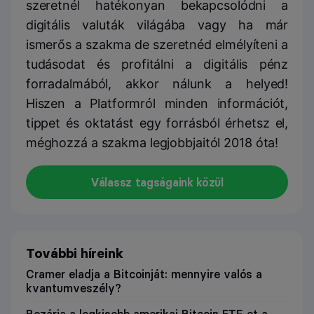
szeretnél hatékonyan bekapcsolódni a
digitális valuták világába vagy ha már
ismerős a szakma de szeretnéd elmélyíteni a
tudásodat és profitálni a digitális pénz
forradalmából, akkor nálunk a helyed!
Hiszen a Platformról minden információt,
tippet és oktatást egy forrásból érhetsz el,
méghozzá a szakma legjobbjaitól 2018 óta!
Válassz tagságaink közül
További híreink
Cramer eladja a Bitcoinját: mennyire valós a
kvantumveszély?
Bezárja a legkisebb amerikai Bitcoin ETF-et a