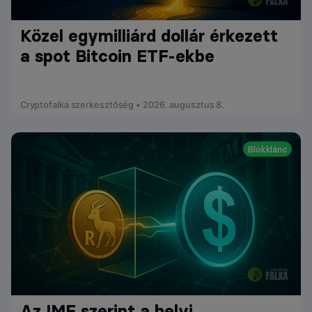
Közel egymilliárd dollár érkezett
a spot Bitcoin ETF-ekbe
Cryptofalka szerkesztőség • 2026. augusztus 8.
Blokklánc
Az IMF szerint a helyi