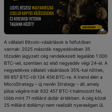
A vállalati Bitcoin-vásárlások is felfutóban
vannak: 2025 második negyedévében 35
tőzsdén jegyzett cég rendelkezett legalább 1 000
BTC-vel, szemben az első negyedév végi 24-el. A
negyedéves vállalati vásárlások 35%-kal nőttek,
99 857 BTC-ről 134 456 BTC-re. A trend élén a
MicroStrategy – új nevén Strategy – áll, amely
július végére már 632 457 BTC-t halmozott fel,
több mint 71 milliárd dollár értékben. A cég közel
25 milliárd dollárnyi nem realizált nyereségen ül.