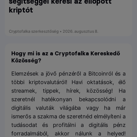
segítséggel keresi az ellopott
kriptót
Cryptofalka szerkesztőség • 2026. augusztus 8.
Hogy mi is az a Cryptofalka Kereskedő
Közösség?
Elemzések a jövő pénzéről a Bitcoinról és a
többi kriptovalutáról! Havi oktatások, élő
streamek, tippek, hírek, közösség! Ha
szeretnél hatékonyan bekapcsolódni a
digitális valuták világába vagy ha már
ismerős a szakma de szeretnéd elmélyíteni a
tudásodat és profitálni a digitális pénz
forradalmából, akkor nálunk a helyed!