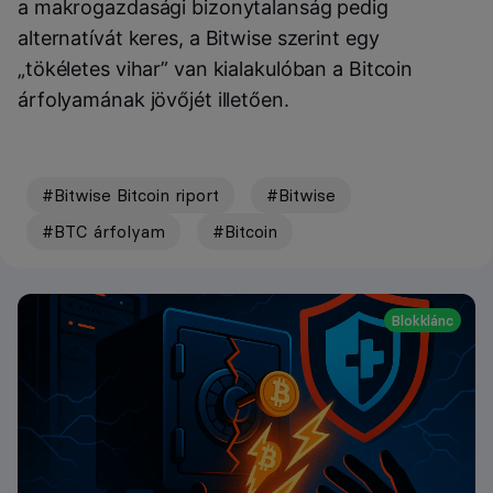
a makrogazdasági bizonytalanság pedig
alternatívát keres, a Bitwise szerint egy
„tökéletes vihar” van kialakulóban a Bitcoin
árfolyamának jövőjét illetően.
#Bitwise Bitcoin riport
#Bitwise
#BTC árfolyam
#Bitcoin
Blokklánc