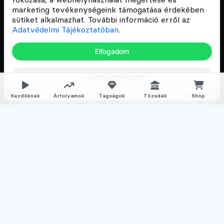
és vállalatok digitális oktatását és fejlődését.
marketing tevékenységeink támogatása érdekében
sütiket alkalmazhat. További információ erről az
Adatvédelmi Tájékoztatóban
.
Oldalak
Elfogadom
Hírek
További lehetőségek
Árfolyamok
Rólunk
Kezdőknek
Árfolyamok
Tagságok
Tőzsdék
Shop
Karrier
Media
Oktatás
Bevezető cikkek
Kriptovaluta ismertetők
Kriptovaluta vásárlás
Oktató anyagok