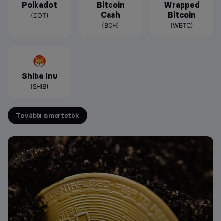
Polkadot
Bitcoin
Wrapped
Cash
Bitcoin
(DOT)
(BCH)
(WBTC)
Shiba Inu
(SHIB)
További ismertetők