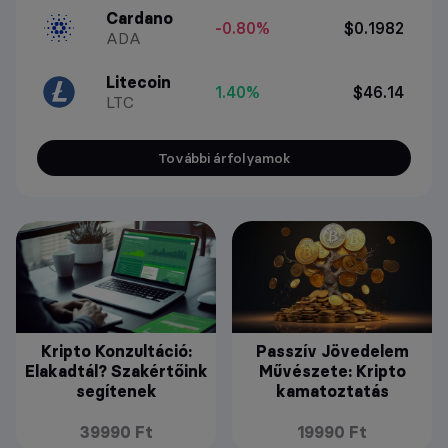
Cardano
-0.80%
$0.1982
ADA
Litecoin
1.40%
$46.14
LTC
További árfolyamok
Kripto Konzultáció:
Passzív Jövedelem
Elakadtál? Szakértőink
Művészete: Kripto
segítenek
kamatoztatás
39990 Ft
19990 Ft