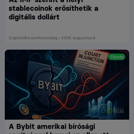
stablecoinok erősíthetik a
digitális dollárt
Cryptofalka szerkesztőség • 2026. augusztus 8.
Tőzsde
A Bybit amerikai bírósági