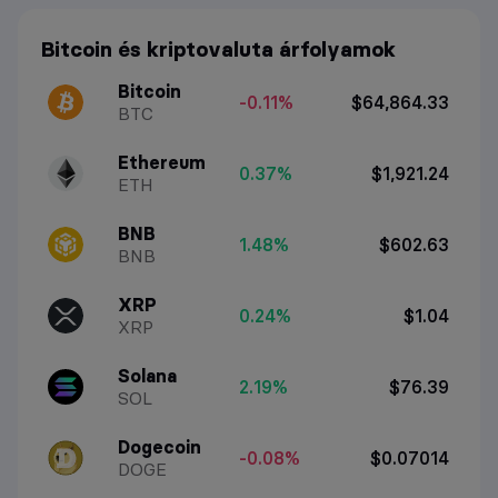
Bitcoin és kriptovaluta árfolyamok
Bitcoin
-0.11%
$64,864.33
BTC
Ethereum
0.37%
$1,921.24
ETH
BNB
1.48%
$602.63
BNB
XRP
0.24%
$1.04
XRP
Solana
2.19%
$76.39
SOL
Dogecoin
-0.08%
$0.07014
DOGE