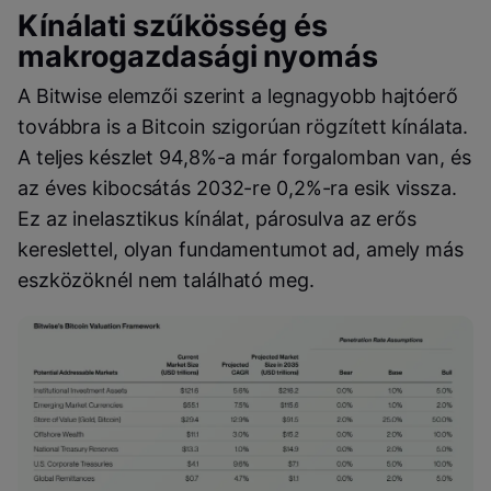
Kínálati szűkösség és
makrogazdasági nyomás
A Bitwise elemzői szerint a legnagyobb hajtóerő
továbbra is a Bitcoin szigorúan rögzített kínálata.
A teljes készlet 94,8%-a már forgalomban van, és
az éves kibocsátás 2032-re 0,2%-ra esik vissza.
Ez az inelasztikus kínálat, párosulva az erős
kereslettel, olyan fundamentumot ad, amely más
eszközöknél nem található meg.