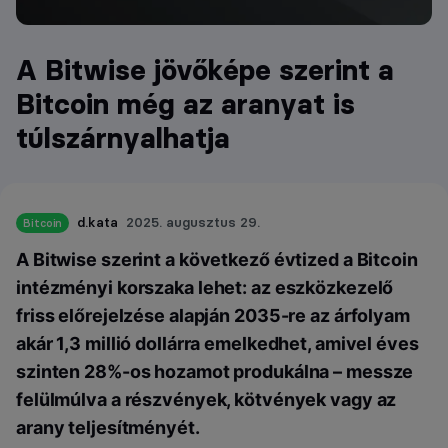
A Bitwise jövőképe szerint a
Bitcoin még az aranyat is
túlszárnyalhatja
d.kata
2025. augusztus 29.
Bitcoin
A Bitwise szerint a következő évtized a Bitcoin
intézményi korszaka lehet: az eszközkezelő
friss előrejelzése alapján 2035-re az árfolyam
akár 1,3 millió dollárra emelkedhet, amivel éves
szinten 28%-os hozamot produkálna – messze
felülmúlva a részvények, kötvények vagy az
arany teljesítményét.