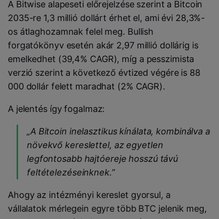
A Bitwise alapeseti előrejelzése szerint a Bitcoin
2035-re 1,3 millió dollárt érhet el, ami évi 28,3%-
os átlaghozamnak felel meg. Bullish
forgatókönyv esetén akár 2,97 millió dollárig is
emelkedhet (39,4% CAGR), míg a pesszimista
verzió szerint a következő évtized végére is 88
000 dollár felett maradhat (2% CAGR).
A jelentés így fogalmaz:
„A Bitcoin inelasztikus kínálata, kombinálva a
növekvő kereslettel, az egyetlen
legfontosabb hajtóereje hosszú távú
feltételezéseinknek.”
Ahogy az intézményi kereslet gyorsul, a
vállalatok mérlegein egyre több BTC jelenik meg,