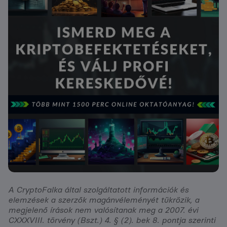
A CryptoFalka által szolgáltatott információk és
elemzések a szerzők magánvéleményét tükrözik, a
megjelenő írások nem valósítanak meg a 2007. évi
CXXXVIII. törvény (Bszt.) 4. § (2). bek 8. pontja szerinti