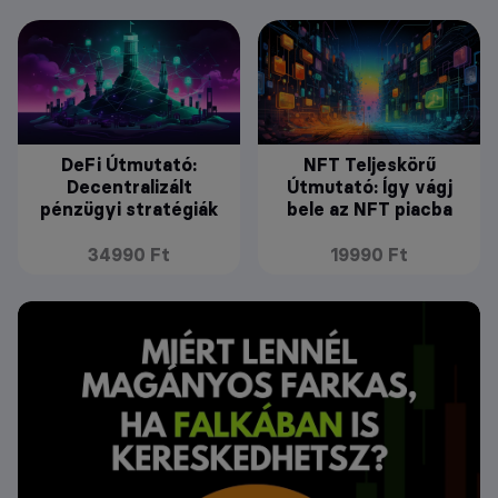
DeFi Útmutató:
NFT Teljeskörű
Decentralizált
Útmutató: Így vágj
pénzügyi stratégiák
bele az NFT piacba
34990 Ft
19990 Ft