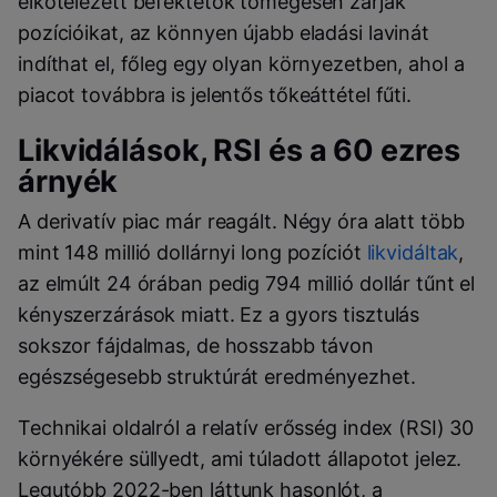
elkötelezett befektetők tömegesen zárják
pozícióikat, az könnyen újabb eladási lavinát
indíthat el, főleg egy olyan környezetben, ahol a
piacot továbbra is jelentős tőkeáttétel fűti.
Likvidálások, RSI és a 60 ezres
árnyék
A derivatív piac már reagált. Négy óra alatt több
mint 148 millió dollárnyi long pozíciót
likvidáltak
,
az elmúlt 24 órában pedig 794 millió dollár tűnt el
kényszerzárások miatt. Ez a gyors tisztulás
sokszor fájdalmas, de hosszabb távon
egészségesebb struktúrát eredményezhet.
Technikai oldalról a relatív erősség index (RSI) 30
környékére süllyedt, ami túladott állapotot jelez.
Legutóbb 2022-ben láttunk hasonlót, a