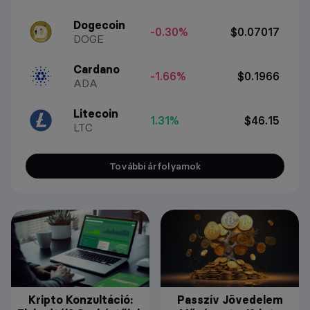
Dogecoin
-0.30%
$0.07017
DOGE
Cardano
-1.66%
$0.1966
ADA
Litecoin
1.31%
$46.15
LTC
További árfolyamok
Kripto Konzultáció:
Passzív Jövedelem