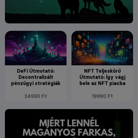
DeFi Útmutató:
NFT Teljeskörű
Decentralizált
Útmutató: Így vágj
pénzügyi stratégiák
bele az NFT piacba
34990 Ft
19990 Ft