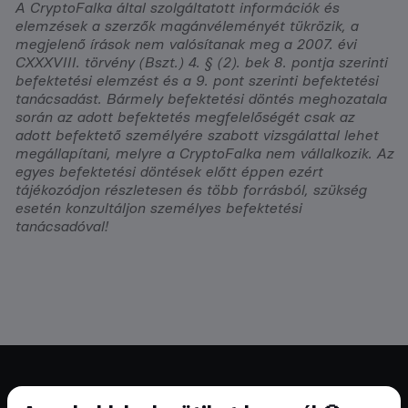
A CryptoFalka által szolgáltatott információk és
elemzések a szerzők magánvéleményét tükrözik, a
megjelenő írások nem valósítanak meg a 2007. évi
CXXXVIII. törvény (Bszt.) 4. § (2). bek 8. pontja szerinti
befektetési elemzést és a 9. pont szerinti befektetési
tanácsadást. Bármely befektetési döntés meghozatala
során az adott befektetés megfelelőségét csak az
adott befektető személyére szabott vizsgálattal lehet
megállapítani, melyre a CryptoFalka nem vállalkozik. Az
egyes befektetési döntések előtt éppen ezért
tájékozódjon részletesen és több forrásból, szükség
esetén konzultáljon személyes befektetési
tanácsadóval!
Cryptofalka 2018 óta