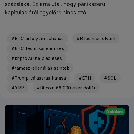
százaléka. Ez arra utal, hogy pánikszerű
kapitulációról egyelőre nincs szó.
#BTC árfolyam zuhanás
#Bitcoin árfolyam
#BTC technikai elemzés
#kriptovaluta piac esés
#támasz-ellenállás szintek
#Trump választás hatása
#ETH
#SOL
#XRP
#Bitcoin 68 000 ezer dollár
Blokklánc