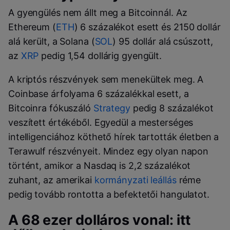
A gyengülés nem állt meg a Bitcoinnál. Az
Ethereum (
ETH
) 6 százalékot esett és 2150 dollár
alá került, a Solana (
SOL
) 95 dollár alá csúszott,
az
XRP
pedig 1,54 dollárig gyengült.
A kriptós részvények sem menekültek meg. A
Coinbase árfolyama 6 százalékkal esett, a
Bitcoinra fókuszáló
Strategy
pedig 8 százalékot
veszített értékéből. Egyedül a mesterséges
intelligenciához köthető hírek tartották életben a
Terawulf részvényeit. Mindez egy olyan napon
történt, amikor a Nasdaq is 2,2 százalékot
zuhant, az amerikai
kormányzati leállás
réme
pedig tovább rontotta a befektetői hangulatot.
A 68 ezer dolláros vonal: itt