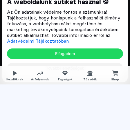
A weboldalunk sütiket használ 🍪
Szívünkön viseljük a blokklánc technológia
Az Ön adatainak védelme fontos a számunkra!
népszerűsítését Magyarországon, ezért 2018 óta a
Tájékoztatjuk, hogy honlapunk a felhasználói élmény
Cryptofalka célja, hogy biztosítsa a hazai közösség
fokozása, a webhelyhasználat megértése és
és vállalatok digitális oktatását és fejlődését.
marketing tevékenységeink támogatása érdekében
sütiket alkalmazhat. További információ erről az
Adatvédelmi Tájékoztatóban
.
Oldalak
Elfogadom
Hírek
További lehetőségek
Árfolyamok
Rólunk
Kezdőknek
Árfolyamok
Tagságok
Tőzsdék
Shop
Karrier
Media
Oktatás
Bevezető cikkek