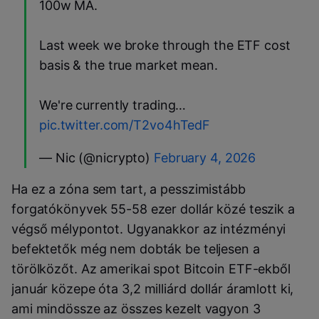
100w MA.
Last week we broke through the ETF cost
basis & the true market mean.
We're currently trading…
pic.twitter.com/T2vo4hTedF
— Nic (@nicrypto)
February 4, 2026
Ha ez a zóna sem tart, a pesszimistább
forgatókönyvek 55-58 ezer dollár közé teszik a
végső mélypontot. Ugyanakkor az intézményi
befektetők még nem dobták be teljesen a
törölközőt. Az amerikai spot Bitcoin ETF-ekből
január közepe óta 3,2 milliárd dollár áramlott ki,
ami mindössze az összes kezelt vagyon 3