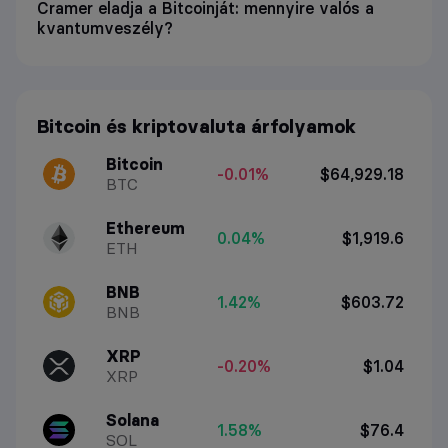
Cramer eladja a Bitcoinját: mennyire valós a
kvantumveszély?
Bitcoin és kriptovaluta árfolyamok
Bitcoin
-0.01%
$64,929.18
BTC
Ethereum
0.04%
$1,919.6
ETH
BNB
1.42%
$603.72
BNB
XRP
-0.20%
$1.04
XRP
Solana
1.58%
$76.4
SOL