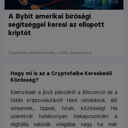
A Bybit amerikai bírósági
segítséggel keresi az ellopott
kriptót
Cryptofalka szerkesztőség • 2026. augusztus 8.
Hogy mi is az a Cryptofalka Kereskedő
Közösség?
Elemzések a jövő pénzéről a Bitcoinról és a
többi kriptovalutáról! Havi oktatások, élő
streamek, tippek, hírek, közösség! Ha
szeretnél hatékonyan bekapcsolódni a
digitális valuták világába vagy ha már