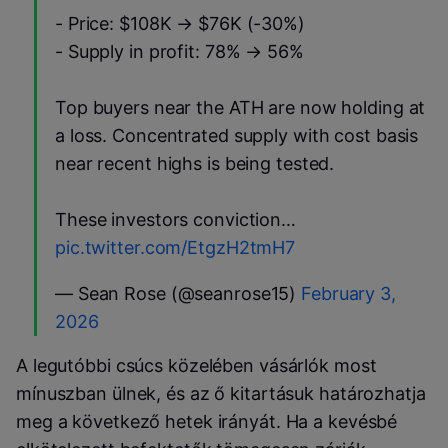
- Price: $108K → $76K (-30%)
- Supply in profit: 78% → 56%
Top buyers near the ATH are now holding at
a loss. Concentrated supply with cost basis
near recent highs is being tested.
These investors conviction…
pic.twitter.com/EtgzH2tmH7
— Sean Rose (@seanrose15)
February 3,
2026
A legutóbbi csúcs közelében vásárlók most
mínuszban ülnek, és az ő kitartásuk határozhatja
meg a következő hetek irányát. Ha a kevésbé