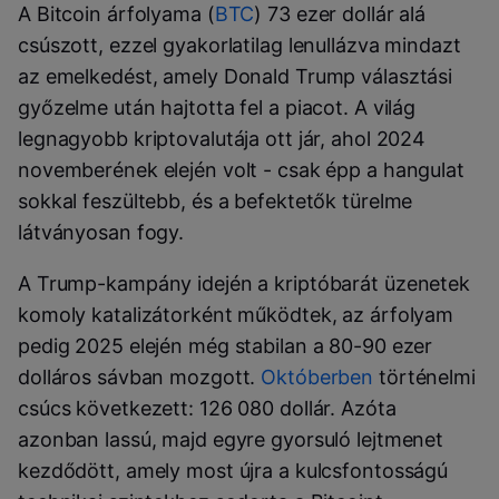
A Bitcoin árfolyama (
BTC
) 73 ezer dollár alá
csúszott, ezzel gyakorlatilag lenullázva mindazt
az emelkedést, amely Donald Trump választási
győzelme után hajtotta fel a piacot. A világ
legnagyobb kriptovalutája ott jár, ahol 2024
novemberének elején volt - csak épp a hangulat
sokkal feszültebb, és a befektetők türelme
látványosan fogy.
A Trump-kampány idején a kriptóbarát üzenetek
komoly katalizátorként működtek, az árfolyam
pedig 2025 elején még stabilan a 80-90 ezer
dolláros sávban mozgott.
Októberben
történelmi
csúcs következett: 126 080 dollár. Azóta
azonban lassú, majd egyre gyorsuló lejtmenet
kezdődött, amely most újra a kulcsfontosságú