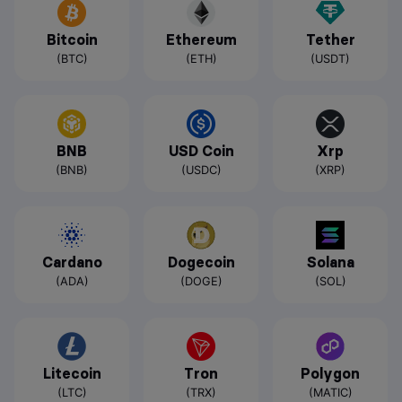
Bitcoin
Ethereum
Tether
(BTC)
(ETH)
(USDT)
BNB
USD Coin
Xrp
(BNB)
(USDC)
(XRP)
Cardano
Dogecoin
Solana
(ADA)
(DOGE)
(SOL)
Litecoin
Tron
Polygon
(LTC)
(TRX)
(MATIC)