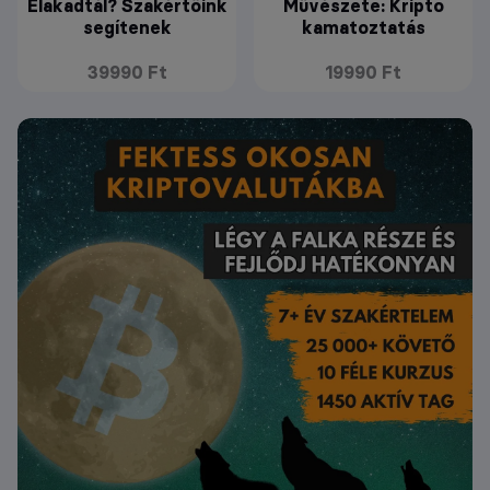
Elakadtál? Szakértőink
Művészete: Kripto
segítenek
kamatoztatás
39990 Ft
19990 Ft