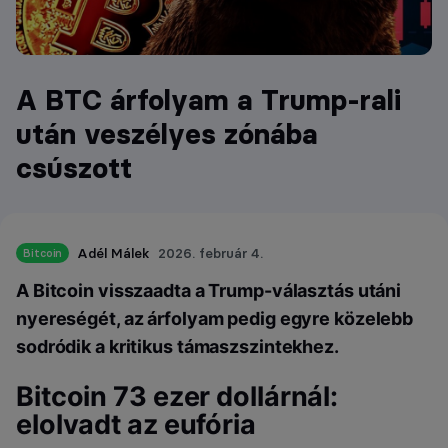
A BTC árfolyam a Trump-rali
után veszélyes zónába
csúszott
Adél Málek
2026. február 4.
Bitcoin
A Bitcoin visszaadta a Trump-választás utáni
nyereségét, az árfolyam pedig egyre közelebb
sodródik a kritikus támaszszintekhez.
Bitcoin 73 ezer dollárnál:
elolvadt az eufória