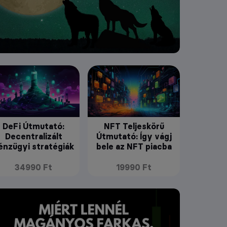
DeFi Útmutató:
NFT Teljeskörű
Decentralizált
Útmutató: Így vágj
énzügyi stratégiák
bele az NFT piacba
34990 Ft
19990 Ft