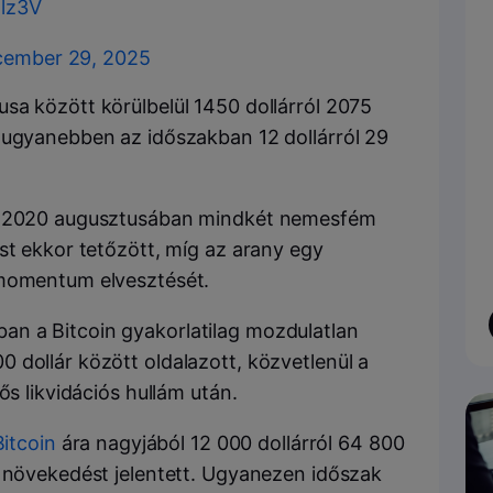
5lz3V
ember 29, 2025
sa között körülbelül 1450 dollárról 2075
 ugyanebben az időszakban 12 dollárról 29
gy 2020 augusztusában mindkét nemesfém
st ekkor tetőzött, míg az arany egy
 momentum elvesztését.
n a Bitcoin gyakorlatilag mozdulatlan
 dollár között oldalazott, közvetlenül a
ős likvidációs hullám után.
Bitcoin
ára nagyjából 12 000 dollárról 64 800
s növekedést jelentett. Ugyanezen időszak