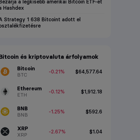
Bezárja a legkisebb amerikai Bitcoin ETF-et
a Hashdex
A Strategy 1 638 Bitcoint adott el
osztalékfizetésre
Bitcoin és kriptovaluta árfolyamok
Bitcoin
-0.21%
$64,577.64
BTC
Ethereum
-0.12%
$1,912.18
ETH
BNB
-1.25%
$592.6
BNB
XRP
-2.67%
$1.04
XRP