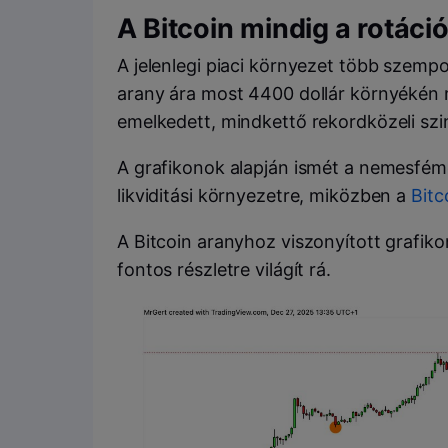
A Bitcoin mindig a rotáci
A jelenlegi piaci környezet több szempo
arany ára most 4400 dollár környékén m
emelkedett, mindkettő rekordközeli szi
A grafikonok alapján ismét a nemesfém
likviditási környezetre, miközben a
Bitc
A Bitcoin aranyhoz viszonyított grafik
fontos részletre világít rá.