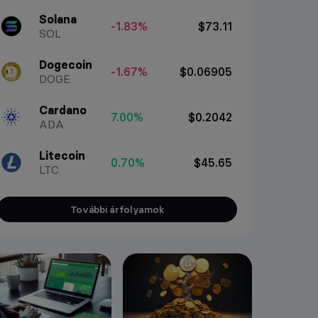
Solana
-1.83%
$73.11
SOL
Dogecoin
-1.67%
$0.06905
DOGE
Cardano
7.00%
$0.2042
ADA
Litecoin
0.70%
$45.65
LTC
További árfolyamok