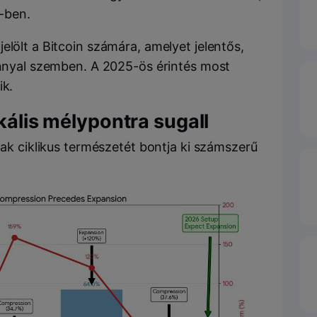
-ben.
elölt a Bitcoin számára, amelyet jelentős,
rannyal szemben. A 2025-ös érintés most
ik.
okális mélypontra sugall
nak ciklikus természetét bontja ki számszerű