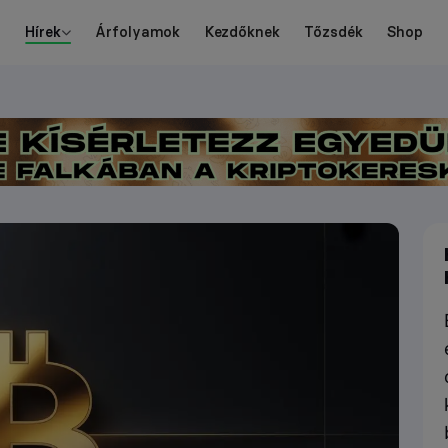
Hírek
Árfolyamok
Kezdőknek
Tőzsdék
Shop