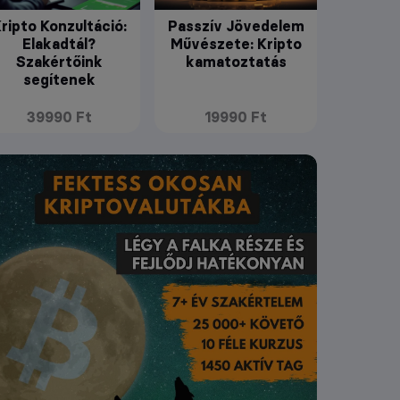
ripto Konzultáció:
Passzív Jövedelem
Elakadtál?
Művészete: Kripto
Szakértőink
kamatoztatás
segítenek
39990 Ft
19990 Ft