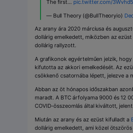
The first…
pic.twitter.com/3Wvhd
— Bull Theory (@BullTheoryio)
Dec
Az arany ára 2020 márciusa és augusztu
dollárig emelkedett, miközben az ezüst
dollárig rallyzott.
A grafikonok egyértelműen jelzik, ho
kifutotta az akkori emelkedését. Az ezü
csökkenő csatornába lépett, jelezve a
Abban az öt hónapos időszakban azonba
maradt. A BTC árfolyama 9000 és 12 000
COVID-összeomlás által kiváltott, jelent
Miután az arany és az ezüst kifulladt a
dollárig emelkedett, ami közel ötszörö