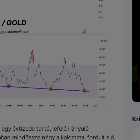
Kr
gy évtizede tartó, lefelé irányuló
ábban mindössze négy alkalommal fordult elő,