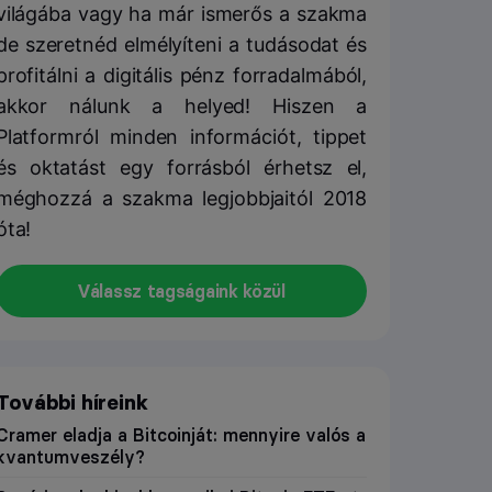
világába vagy ha már ismerős a szakma
de szeretnéd elmélyíteni a tudásodat és
profitálni a digitális pénz forradalmából,
akkor nálunk a helyed! Hiszen a
Platformról minden információt, tippet
és oktatást egy forrásból érhetsz el,
méghozzá a szakma legjobbjaitól 2018
óta!
Válassz tagságaink közül
További híreink
Cramer eladja a Bitcoinját: mennyire valós a
kvantumveszély?