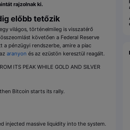
ntát rajzolnak ki.
ig előbb tetőzik
gy világos, történelmileg is visszatérő
i összeomlást követően a Federal Reserve
ott a pénzügyi rendszerbe, amire a piac
 az
aranyon
és az ezüstön keresztül reagált.
FROM ITS PEAK WHILE GOLD AND SILVER
hen Bitcoin starts its rally.
 injected massive liquidity into the system.