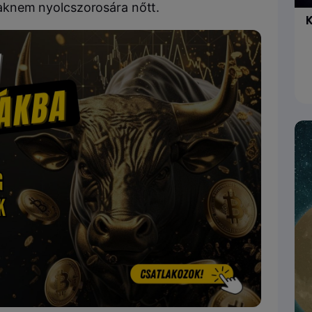
 csaknem nyolcszorosára nőtt.
K