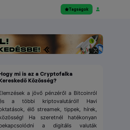
Tagságok
Hogy mi is az a Cryptofalka
Kereskedő Közösség?
Elemzések a jövő pénzéről a Bitcoinról
és a többi kriptovalutáról! Havi
oktatások, élő streamek, tippek, hírek,
közösség! Ha szeretnél hatékonyan
bekapcsolódni a digitális valuták