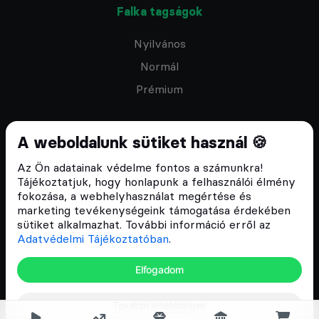
Falka tagságok
Nyilvános
Normál
Prémium
A weboldalunk sütiket használ 🍪
Az Ön adatainak védelme fontos a számunkra!
Feliratkozom a hírlevélre
Tájékoztatjuk, hogy honlapunk a felhasználói élmény
fokozása, a webhelyhasználat megértése és
marketing tevékenységeink támogatása érdekében
sütiket alkalmazhat. További információ erről az
Adatvédelmi Tájékoztatóban
.
ÁSZF
Elfogadom
Adatvédelmi tájékoztató
Email:
info@cryptofalka.hu
További lehetőségek
Copyright © 2017–2026. Minden jog fenntartva