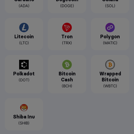
(ADA)
(DOGE)
(SOL)
Litecoin
Tron
Polygon
(LTC)
(TRX)
(MATIC)
Polkadot
Bitcoin
Wrapped
Cash
Bitcoin
(DOT)
(BCH)
(WBTC)
Shiba Inu
(SHIB)