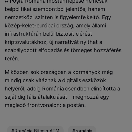
A Poșta Română mostani lépése nemcsak
belpolitikai szempontból jelentős, hanem
nemzetközi szinten is figyelemfelkeltő. Egy
közép-kelet-európai ország, amely állami
infrastruktúrán belül biztosít elérést
kriptovalutákhoz, új narratívát nyithat a
szabályozott elfogadás és tömeges hozzáférés
terén.
Miközben sok országban a kormányok még
mindig csak vitáznak a digitális eszközök
helyéről, addig Románia csendben elindította a
saját digitális átalakulását – méghozzá egy
meglepő frontvonalon: a postán.
#Románia Bitcoin ATM
#románia