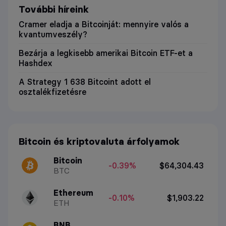
További híreink
Cramer eladja a Bitcoinját: mennyire valós a
kvantumveszély?
Bezárja a legkisebb amerikai Bitcoin ETF-et a
Hashdex
A Strategy 1 638 Bitcoint adott el
osztalékfizetésre
Bitcoin és kriptovaluta árfolyamok
Bitcoin
-0.39%
$64,304.43
BTC
Ethereum
-0.10%
$1,903.22
ETH
BNB