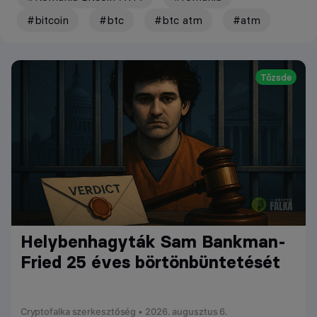
#bitcoin
#btc
#btc atm
#atm
Tőzsde
Helybenhagyták Sam Bankman-
Fried 25 éves börtönbüntetését
Cryptofalka szerkesztőség • 2026. augusztus 6.