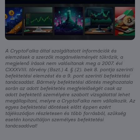
A CryptoFalka által szolgáltatott információk és
elemzések a szerzők magánvéleményét tükrözik, a
megjelenő írások nem valósítanak meg a 2007. évi
CXXXVIII. törvény (Bszt.) 4. § (2). bek 8. pontja szerinti
befektetési elemzést és a 9. pont szerinti befektetési
tanácsadást. Bármely befektetési döntés meghozatala
során az adott befektetés megfelelőségét csak az
adott befektető személyére szabott vizsgálattal lehet
megállapítani, melyre a CryptoFalka nem vállalkozik. Az
egyes befektetési döntések előtt éppen ezért
tájékozódjon részletesen és több forrásból, szükség
esetén konzultáljon személyes befektetési
tanácsadóval!