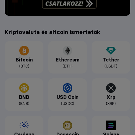
Kriptovaluta és altcoin ismertetők
Bitcoin
Ethereum
Tether
(BTC)
(ETH)
(USDT)
BNB
USD Coin
Xrp
(BNB)
(USDC)
(XRP)
Cardano
Dogecoin
Solana