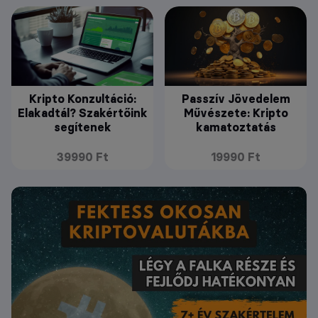
Kripto Konzultáció:
Passzív Jövedelem
Elakadtál? Szakértőink
Művészete: Kripto
segítenek
kamatoztatás
39990 Ft
19990 Ft