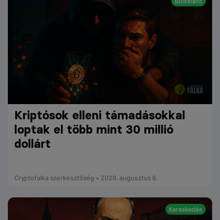
Blokklánc
Kriptósok elleni támadásokkal
loptak el több mint 30 millió
dollárt
Cryptofalka szerkesztőség • 2026. augusztus 6.
Kereskedés