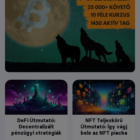
DeFi Útmutató:
NFT Teljeskörű
Decentralizált
Útmutató: Így vágj
pénzügyi stratégiák
bele az NFT piacba