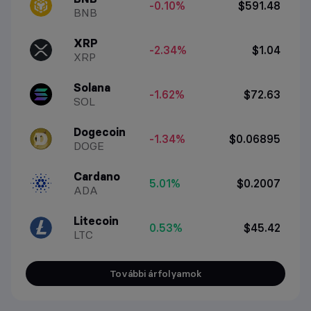
-0.10%
$591.48
BNB
XRP
-2.34%
$1.04
XRP
Solana
-1.62%
$72.63
SOL
Dogecoin
-1.34%
$0.06895
DOGE
Cardano
5.01%
$0.2007
ADA
Litecoin
0.53%
$45.42
LTC
További árfolyamok