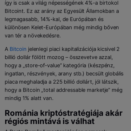
így is csak a világ népességének 4%-a birtokol
Bitcoint. Ez az arány az Egyesült Államokban a
legmagasabb, 14%-kal, de Európában és
különösen Kelet-Európában még mindig bőven
van tér a növekedésre.
A
Bitcoin
jelenlegi piaci kapitalizációja kicsivel 2
billió dollár fölött mozog – összevetve azzal,
hogy a „store-of-value” kategória (készpénz,
ingatlan, részvények, arany stb.) becsült globális
piaca meghaladja a 225 billió dollárt, jól látszik,
hogy a Bitcoin „total addressable marketje” még
mindig 1% alatt van.
Románia kriptóstratégiája akár
régiós mintává is válhat