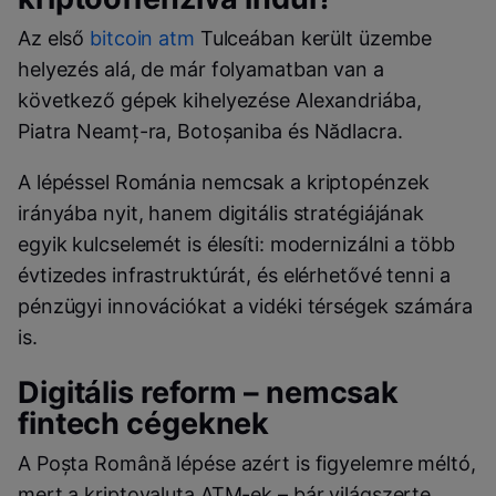
Az első
bitcoin atm
Tulceában került üzembe
helyezés alá, de már folyamatban van a
következő gépek kihelyezése Alexandriába,
Piatra Neamț-ra, Botoșaniba és Nădlacra.
A lépéssel Románia nemcsak a kriptopénzek
irányába nyit, hanem digitális stratégiájának
egyik kulcselemét is élesíti: modernizálni a több
évtizedes infrastruktúrát, és elérhetővé tenni a
pénzügyi innovációkat a vidéki térségek számára
is.
Digitális reform – nemcsak
fintech cégeknek
A Poșta Română lépése azért is figyelemre méltó,
mert a kriptovaluta ATM-ek – bár világszerte