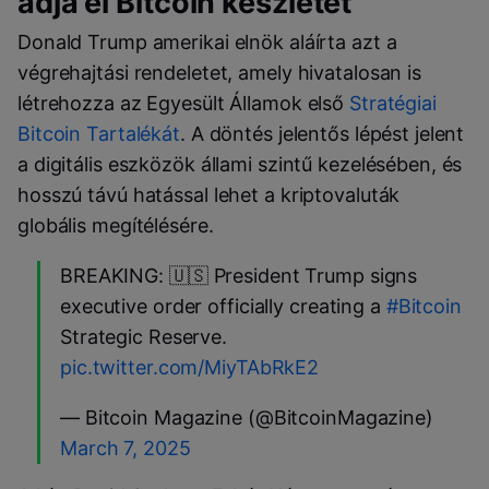
adja el Bitcoin készletét
Donald Trump amerikai elnök aláírta azt a
végrehajtási rendeletet, amely hivatalosan is
létrehozza az Egyesült Államok első
Stratégiai
Bitcoin Tartalékát
. A döntés jelentős lépést jelent
a digitális eszközök állami szintű kezelésében, és
hosszú távú hatással lehet a kriptovaluták
globális megítélésére.
BREAKING: 🇺🇸 President Trump signs
executive order officially creating a
#Bitcoin
Strategic Reserve.
pic.twitter.com/MiyTAbRkE2
— Bitcoin Magazine (@BitcoinMagazine)
March 7, 2025