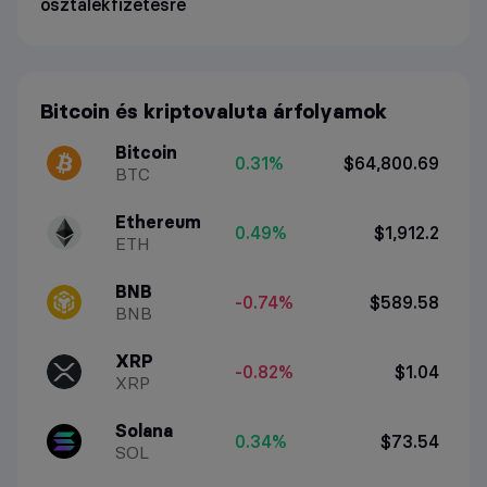
osztalékfizetésre
Bitcoin és kriptovaluta árfolyamok
Bitcoin
0.31%
$64,800.69
BTC
Ethereum
0.49%
$1,912.2
ETH
BNB
-0.74%
$589.58
BNB
XRP
-0.82%
$1.04
XRP
Solana
0.34%
$73.54
SOL