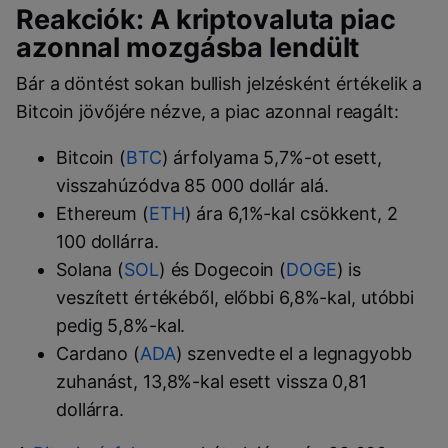
Reakciók: A kriptovaluta piac
azonnal mozgásba lendült
Bár a döntést sokan bullish jelzésként értékelik a
Bitcoin jövőjére nézve, a piac azonnal reagált:
Bitcoin (
BTC
) árfolyama 5,7%-ot esett,
visszahúzódva 85 000 dollár alá.
Ethereum (
ETH
) ára 6,1%-kal csökkent, 2
100 dollárra.
Solana (
SOL
) és Dogecoin (
DOGE
) is
veszített értékéből, előbbi 6,8%-kal, utóbbi
pedig 5,8%-kal.
Cardano (
ADA
) szenvedte el a legnagyobb
zuhanást, 13,8%-kal esett vissza 0,81
dollárra.