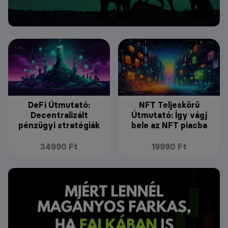
DeFi Útmutató:
NFT Teljeskörű
Decentralizált
Útmutató: Így vágj
pénzügyi stratégiák
bele az NFT piacba
34990 Ft
19990 Ft