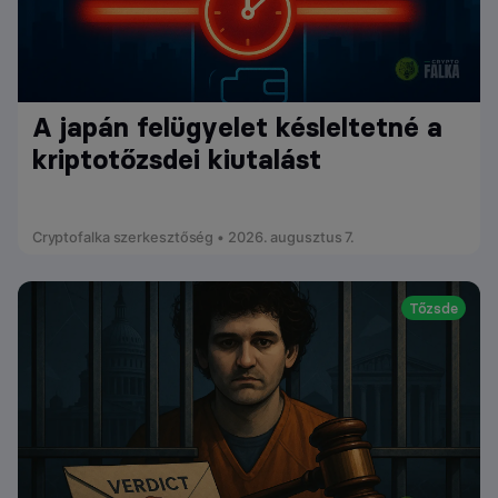
A japán felügyelet késleltetné a
kriptotőzsdei kiutalást
Cryptofalka szerkesztőség • 2026. augusztus 7.
Tőzsde