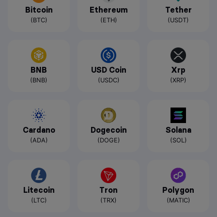
Bitcoin
Ethereum
Tether
(BTC)
(ETH)
(USDT)
BNB
USD Coin
Xrp
(BNB)
(USDC)
(XRP)
Cardano
Dogecoin
Solana
(ADA)
(DOGE)
(SOL)
Litecoin
Tron
Polygon
(LTC)
(TRX)
(MATIC)