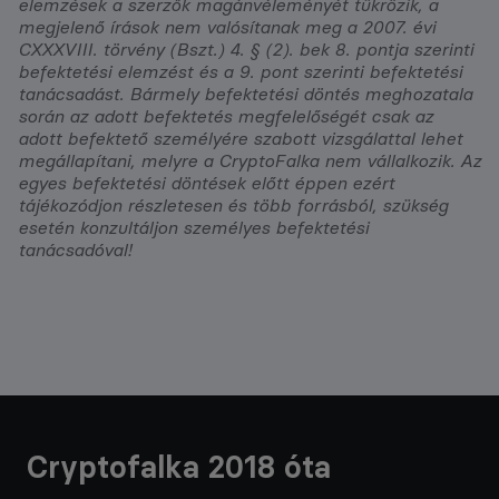
elemzések a szerzők magánvéleményét tükrözik, a
megjelenő írások nem valósítanak meg a 2007. évi
CXXXVIII. törvény (Bszt.) 4. § (2). bek 8. pontja szerinti
befektetési elemzést és a 9. pont szerinti befektetési
tanácsadást. Bármely befektetési döntés meghozatala
során az adott befektetés megfelelőségét csak az
adott befektető személyére szabott vizsgálattal lehet
megállapítani, melyre a CryptoFalka nem vállalkozik. Az
egyes befektetési döntések előtt éppen ezért
tájékozódjon részletesen és több forrásból, szükség
esetén konzultáljon személyes befektetési
tanácsadóval!
Cryptofalka 2018 óta