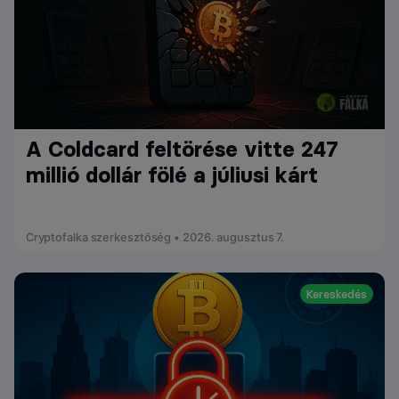
A Coldcard feltörése vitte 247
millió dollár fölé a júliusi kárt
Cryptofalka szerkesztőség • 2026. augusztus 7.
Kereskedés