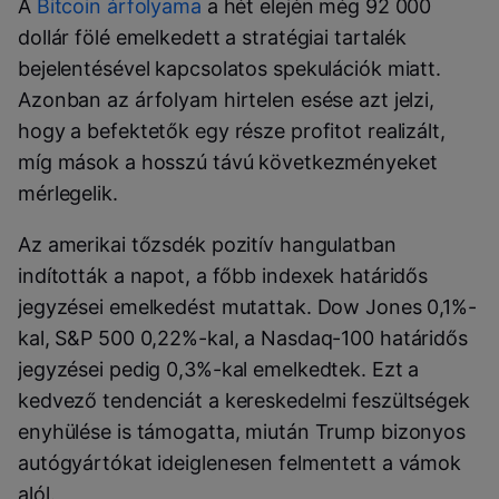
A
Bitcoin árfolyama
a hét elején még 92 000
dollár fölé emelkedett a stratégiai tartalék
bejelentésével kapcsolatos spekulációk miatt.
Azonban az árfolyam hirtelen esése azt jelzi,
hogy a befektetők egy része profitot realizált,
míg mások a hosszú távú következményeket
mérlegelik.
Az amerikai tőzsdék pozitív hangulatban
indították a napot, a főbb indexek határidős
jegyzései emelkedést mutattak. Dow Jones 0,1%-
kal, S&P 500 0,22%-kal, a Nasdaq-100 határidős
jegyzései pedig 0,3%-kal emelkedtek. Ezt a
kedvező tendenciát a kereskedelmi feszültségek
enyhülése is támogatta, miután Trump bizonyos
autógyártókat ideiglenesen felmentett a vámok
alól.