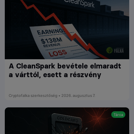
A CleanSpark bevétele elmaradt
a várttól, esett a részvény
Cryptofalka szerkesztőség • 2026. augusztus 7.
Tárca