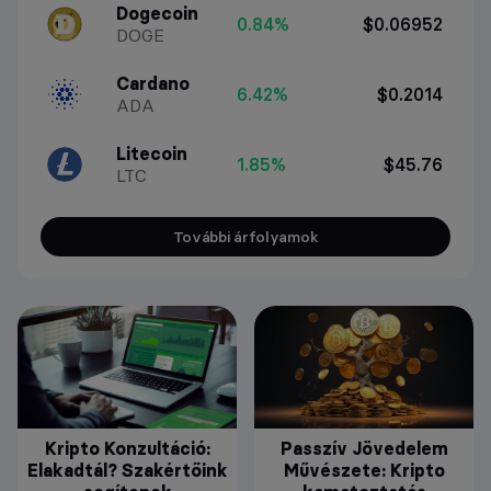
Dogecoin
0.84%
$0.06952
DOGE
Cardano
6.42%
$0.2014
ADA
Litecoin
1.85%
$45.76
LTC
További árfolyamok
Kripto Konzultáció:
Passzív Jövedelem
Elakadtál? Szakértőink
Művészete: Kripto