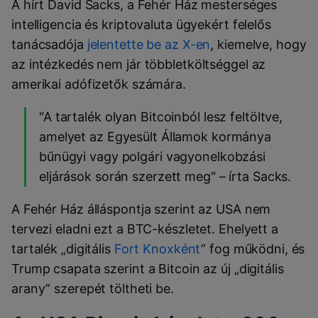
A hírt David Sacks, a Fehér Ház mesterséges
intelligencia és kriptovaluta ügyekért felelős
tanácsadója
jelentette be az X-en
, kiemelve, hogy
az intézkedés nem jár többletköltséggel az
amerikai adófizetők számára.
"A tartalék olyan Bitcoinból lesz feltöltve,
amelyet az Egyesült Államok kormánya
bűnügyi vagy polgári vagyonelkobzási
eljárások során szerzett meg" – írta Sacks.
A Fehér Ház álláspontja szerint az USA nem
tervezi eladni ezt a BTC-készletet. Ehelyett a
tartalék „digitális
Fort Knoxként
” fog működni, és
Trump csapata szerint a Bitcoin az új „digitális
arany” szerepét töltheti be.