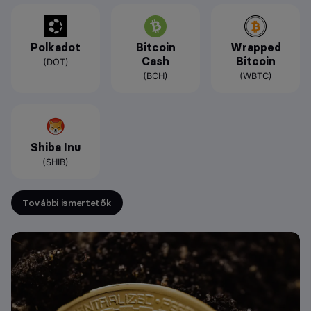
Polkadot
Bitcoin
Wrapped
Cash
Bitcoin
(DOT)
(BCH)
(WBTC)
Shiba Inu
(SHIB)
További ismertetők