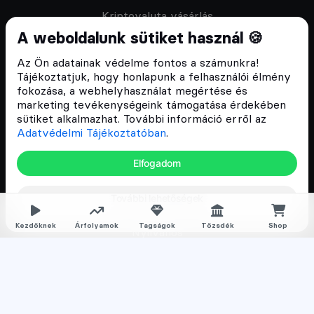
Kriptovaluta vásárlás
A weboldalunk sütiket használ 🍪
Oktató anyagok
Discord közösség
Az Ön adatainak védelme fontos a számunkra!
Tájékoztatjuk, hogy honlapunk a felhasználói élmény
fokozása, a webhelyhasználat megértése és
Csomagajánlatok
marketing tevékenységeink támogatása érdekében
sütiket alkalmazhat. További információ erről az
Kriptovaluta kezdőknek
Adatvédelmi Tájékoztatóban
.
Kriptovaluta kereskedés
Elfogadom
Megapack
További lehetőségek
Falka tagságok
Kezdőknek
Árfolyamok
Tagságok
Tőzsdék
Shop
Nyilvános
Normál
Prémium