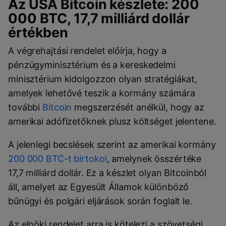
Az USA Bitcoin készlete: 200
000 BTC, 17,7 milliárd dollár
értékben
A végrehajtási rendelet előírja, hogy a
pénzügyminisztérium és a kereskedelmi
minisztérium kidolgozzon olyan stratégiákat,
amelyek lehetővé teszik a kormány számára
további
Bitcoin
megszerzését anélkül, hogy az
amerikai adófizetőknek plusz költséget jelentene.
A jelenlegi becslések szerint az amerikai kormány
200 000 BTC-t birtokol
, amelynek összértéke
17,7 milliárd dollár. Ez a készlet olyan Bitcoinból
áll, amelyet az Egyesült Államok különböző
bűnügyi és polgári eljárások során foglalt le.
Az elnöki rendelet arra is kötelezi a szövetségi