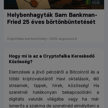
Helybenhagyták Sam Bankman-
Fried 25 éves börtönbüntetését
Cryptofalka szerkesztőség • 2026. augusztus 6.
Hogy mi is az a Cryptofalka Kereskedő
Közösség?
Elemzések a jövő pénzéről a Bitcoinról és a
többi kriptovalutáról! Havi oktatások, élő
streamek, tippek, hírek, közösség! Ha
szeretnél hatékonyan bekapcsolódni a
digitális valuták világába vagy ha már
ismerős a szakma de szeretnéd elmélyíteni a