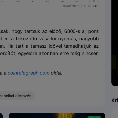
csak, hogy tartsuk az előző, 6800-s alj pont
etlen a fokozódó vásárlói nyomás, nagyobb
n. Ha tart a támasz idővel támadhatjuk az
dfordítót, egyelőre azonban erre még nincsen
sa a
cointelegraph.com
oldal.
echnikai elemzés
Kr