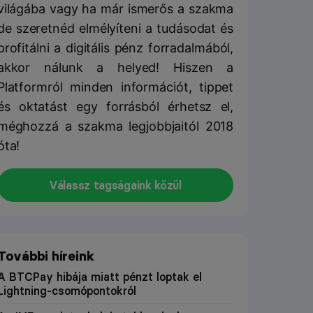
világába vagy ha már ismerős a szakma
de szeretnéd elmélyíteni a tudásodat és
profitálni a digitális pénz forradalmából,
akkor nálunk a helyed! Hiszen a
Platformról minden információt, tippet
és oktatást egy forrásból érhetsz el,
méghozzá a szakma legjobbjaitól 2018
óta!
Válassz tagságaink közül
További híreink
A BTCPay hibája miatt pénzt loptak el
Lightning-csomópontokról