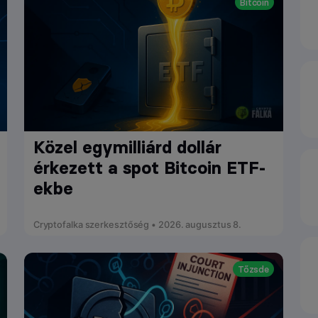
Bitcoin
Közel egymilliárd dollár
érkezett a spot Bitcoin ETF-
ekbe
Cryptofalka szerkesztőség • 2026. augusztus 8.
Tőzsde