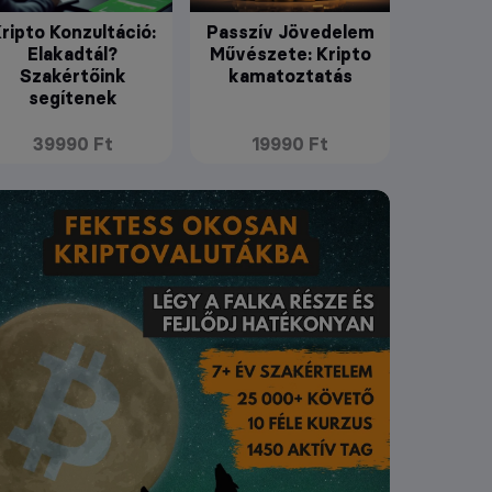
ripto Konzultáció:
Passzív Jövedelem
Elakadtál?
Művészete: Kripto
Szakértőink
kamatoztatás
segítenek
39990 Ft
19990 Ft