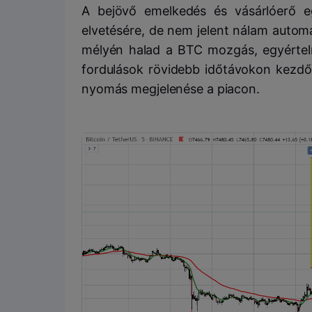
A bejövő emelkedés és vásárlóerő eg
elvetésére, de nem jelent nálam autom
mélyén halad a BTC mozgás, egyértel
fordulások rövidebb időtávokon kezdő
nyomás megjelenése a piacon.