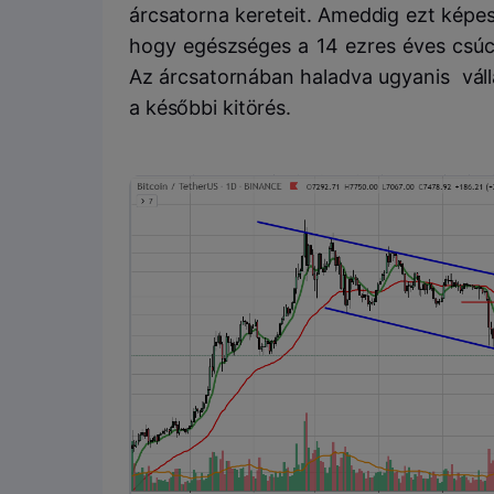
árcsatorna kereteit. Ameddig ezt képe
hogy egészséges a 14 ezres éves csúc
Az árcsatornában haladva ugyanis váll
a későbbi kitörés.