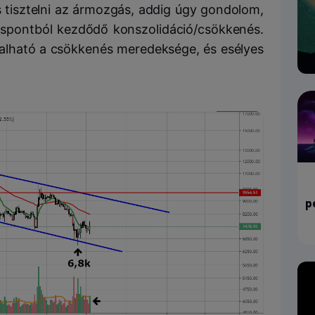
s tisztelni az ármozgás, addig úgy gondolom,
spontból kezdődő konszolidáció/csökkenés.
alható a csökkenés meredeksége, és esélyes
p