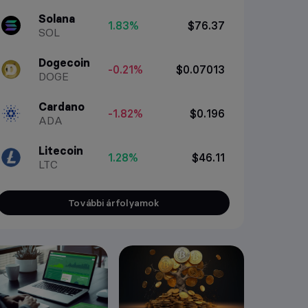
Solana
1.83%
$76.37
SOL
Dogecoin
-0.21%
$0.07013
DOGE
Cardano
-1.82%
$0.196
ADA
Litecoin
1.28%
$46.11
LTC
További árfolyamok