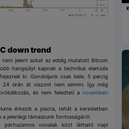
K
TC down trend
nem jelent sokat az eddig mutatott Bitcoin
obb hangsúlyt kapnak a technikai elemzés
 fejeznek ki. Gondoljunk csak bele, 5 percig
m, 24 órán át viszont nem semmi. Így még
próbálkozás, és nem feledteti a
novemberi
lume érkezik a piacra, tehát a keresletben
k a jelenlegi támaszunk fontosságáról.
k párhuzamos vonalak közt látható napi