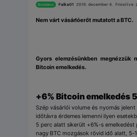
Falka01
2019. december 4.
Frissítve: 
Blokklánc
Nem várt vásárlóerőt mutatott a BTC.
Gyors elemzésünkben megnézzük mir
Bitcoin emelkedés.
+6% Bitcoin emelkedés 5 
Szép vásárlói volume és nyomás jelent
időtávra érdemes lemenni ilyen esetekben.
5 perc alatt sikerült +6%-s emelkedést 
nagy BTC mozgások rövid idő alatt, 5-1