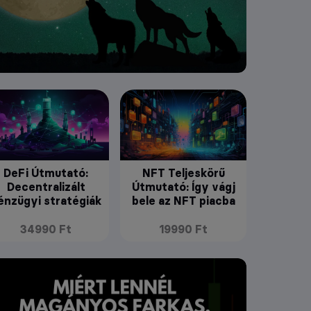
DeFi Útmutató:
NFT Teljeskörű
Decentralizált
Útmutató: Így vágj
énzügyi stratégiák
bele az NFT piacba
34990 Ft
19990 Ft