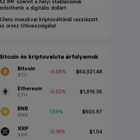
Az IMF szerint a helyi stablecoinok
erősíthetik a digitális dollárt
Kilenc moszkvai kriptováltónál razziázott
az orosz titkosszolgálat
Bitcoin és kriptovaluta árfolyamok
Bitcoin
-0.08%
$64,921.48
BTC
Ethereum
-0.02%
$1,919.36
ETH
BNB
1.59%
$603.97
BNB
XRP
-0.19%
$1.04
XRP