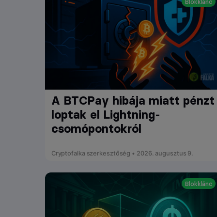
Blokklánc
A BTCPay hibája miatt pénzt
loptak el Lightning-
csomópontokról
Cryptofalka szerkesztőség • 2026. augusztus 9.
Blokklánc