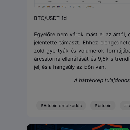
BTC/USDT 1d
Egyelőre nem várok mást el az ártól, 
jelentette támaszt. Ehhez elengedhet
zöld gyertyák és volume-ok formájába
árcsatorna ellenállását és 9,5k-s tren
jel, és a hangsúly az időn van.
A háttérkép tulajdono
#Bitcoin emelkedés
#bitcoin
#t