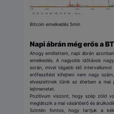
Bitcoin emelkedés 5min
Napi ábrán még erős a B
Ahogy említettem, napi ábrán azonban 
emelkedés. A nagyobb időtávok nagy
során, mivel tágabb idő intervallumot
erőfeszítést kifejteni nem nagy szá
elveszettnek tűnik az éterben a mai 
lejtmenetet.
Pozitívum viszont, hogy szép zöld vo
meglátszik a mai vásárlóerő és árulkodi
Szintén fontos, hogy tartjuk a ké