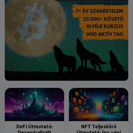
DeFi Útmutató:
NFT Teljeskörű
Decentralizált
Útmutató: Így vágj