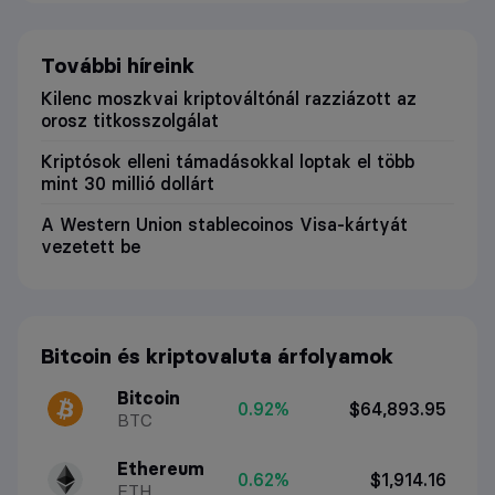
További híreink
Kilenc moszkvai kriptováltónál razziázott az
orosz titkosszolgálat
Kriptósok elleni támadásokkal loptak el több
mint 30 millió dollárt
A Western Union stablecoinos Visa-kártyát
vezetett be
Bitcoin és kriptovaluta árfolyamok
Bitcoin
0.92%
$64,893.95
BTC
Ethereum
0.62%
$1,914.16
ETH