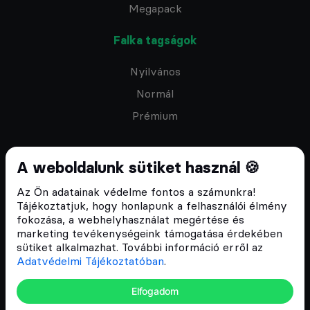
Megapack
Falka tagságok
Nyilvános
Normál
Prémium
A weboldalunk sütiket használ 🍪
Az Ön adatainak védelme fontos a számunkra!
Feliratkozom a hírlevélre
Tájékoztatjuk, hogy honlapunk a felhasználói élmény
fokozása, a webhelyhasználat megértése és
marketing tevékenységeink támogatása érdekében
sütiket alkalmazhat. További információ erről az
Adatvédelmi Tájékoztatóban
.
ÁSZF
Elfogadom
Adatvédelmi tájékoztató