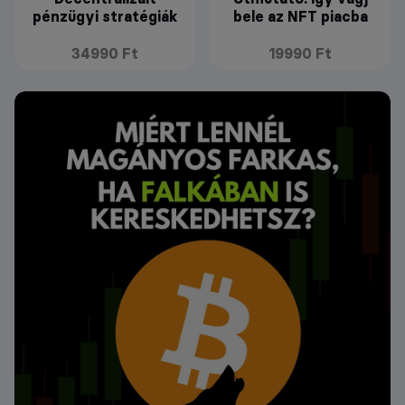
pénzügyi stratégiák
bele az NFT piacba
34990 Ft
19990 Ft