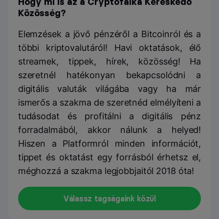
Hogy mi is az a Cryptofalka Kereskedő
Közösség?
Elemzések a jövő pénzéről a Bitcoinról és a
többi kriptovalutáról! Havi oktatások, élő
streamek, tippek, hírek, közösség! Ha
szeretnél hatékonyan bekapcsolódni a
digitális valuták világába vagy ha már
ismerős a szakma de szeretnéd elmélyíteni a
tudásodat és profitálni a digitális pénz
forradalmából, akkor nálunk a helyed!
Hiszen a Platformról minden információt,
tippet és oktatást egy forrásból érhetsz el,
méghozzá a szakma legjobbjaitól 2018 óta!
Válassz tagságaink közül