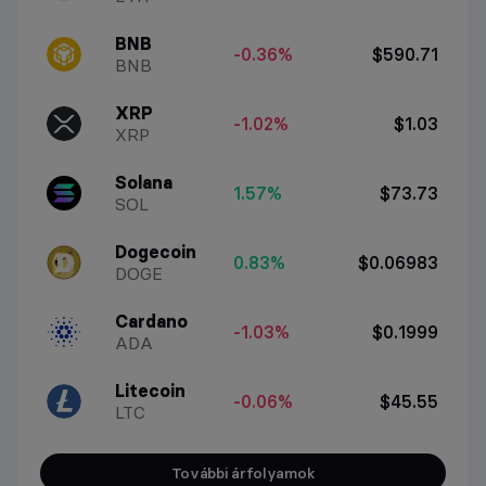
BNB
-0.36%
$590.71
BNB
XRP
-1.02%
$1.03
XRP
Solana
1.57%
$73.73
SOL
Dogecoin
0.83%
$0.06983
DOGE
Cardano
-1.03%
$0.1999
ADA
Litecoin
-0.06%
$45.55
LTC
További árfolyamok