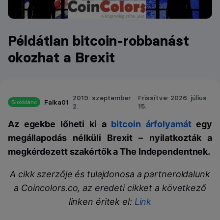
Példátlan bitcoin-robbanást
okozhat a Brexit
2019. szeptember
Frissítve: 2026. július
Falka01
Blokklánc
2.
15.
Az egekbe lőheti ki a
bitcoin árfolyamát
egy
megállapodás nélküli Brexit – nyilatkozták a
megkérdezett szakértők a The Independentnek.
A cikk szerzője és tulajdonosa a partneroldalunk
a Coincolors.co, az eredeti cikket a következő
linken éritek el:
Link