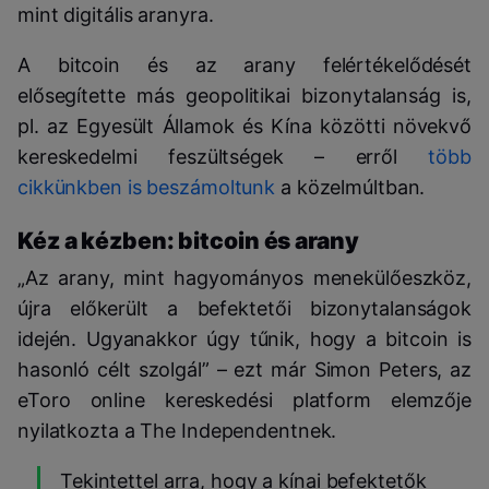
mint digitális aranyra.
A bitcoin és az arany felértékelődését
elősegítette más geopolitikai bizonytalanság is,
pl. az Egyesült Államok és Kína közötti növekvő
kereskedelmi feszültségek – erről
több
cikkünkben is beszámoltunk
a közelmúltban.
Kéz a kézben: bitcoin és arany
„Az arany, mint hagyományos menekülőeszköz,
újra előkerült a befektetői bizonytalanságok
idején. Ugyanakkor úgy tűnik, hogy a bitcoin is
hasonló célt szolgál” – ezt már Simon Peters, az
eToro online kereskedési platform elemzője
nyilatkozta a The Independentnek.
Tekintettel arra, hogy a kínai befektetők