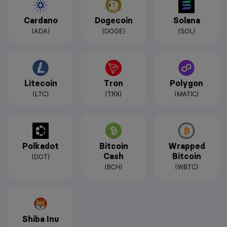
Cardano
Dogecoin
Solana
(ADA)
(DOGE)
(SOL)
Litecoin
Tron
Polygon
(LTC)
(TRX)
(MATIC)
Polkadot
Bitcoin
Wrapped
Cash
Bitcoin
(DOT)
(BCH)
(WBTC)
Shiba Inu