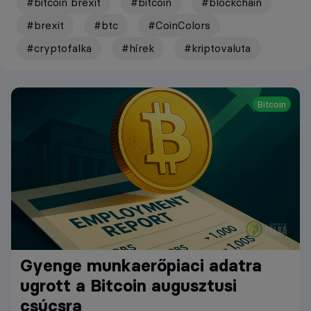
#bitcoin brexit
#bitcoin
#blockchain
#brexit
#btc
#CoinColors
#cryptofalka
#hírek
#kriptovaluta
Bitcoin
Gyenge munkaerőpiaci adatra
ugrott a Bitcoin augusztusi
csúcsra