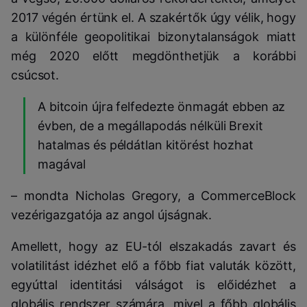
2017 végén értünk el. A szakértők úgy vélik, hogy
a különféle geopolitikai bizonytalanságok miatt
még 2020 előtt megdönthetjük a korábbi
csúcsot.
A bitcoin újra felfedezte önmagát ebben az
évben, de a megállapodás nélküli Brexit
hatalmas és példátlan kitörést hozhat
magával
– mondta Nicholas Gregory, a CommerceBlock
vezérigazgatója az angol újságnak.
Amellett, hogy az EU-tól elszakadás zavart és
volatilitást idézhet elő a főbb fiat valuták között,
egyúttal identitási válságot is előidézhet a
globális rendszer számára, mivel a főbb globális