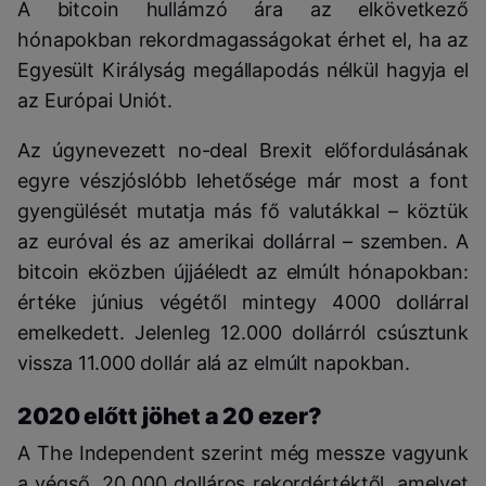
A bitcoin hullámzó ára az elkövetkező
hónapokban rekordmagasságokat érhet el, ha az
Egyesült Királyság megállapodás nélkül hagyja el
az Európai Uniót.
Az úgynevezett no-deal Brexit előfordulásának
egyre vészjóslóbb lehetősége már most a font
gyengülését mutatja más fő valutákkal – köztük
az euróval és az amerikai dollárral – szemben. A
bitcoin eközben újjáéledt az elmúlt hónapokban:
értéke június végétől mintegy 4000 dollárral
emelkedett. Jelenleg 12.000 dollárról csúsztunk
vissza 11.000 dollár alá az elmúlt napokban.
2020 előtt jöhet a 20 ezer?
A The Independent szerint még messze vagyunk
a végső, 20.000 dolláros rekordértéktől, amelyet