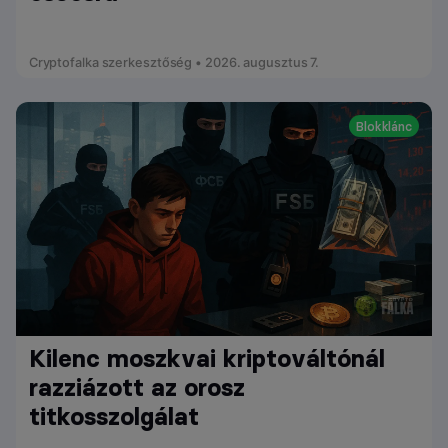
Cryptofalka szerkesztőség • 2026. augusztus 7.
Blokklánc
Kilenc moszkvai kriptováltónál
razziázott az orosz
titkosszolgálat