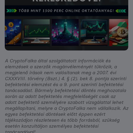
A CryptoFalka által szolgáltatott információk és
elemzések a szerzők magánvéleményét tükrözik, a
megjelenő írások nem valósítanak meg a 2007. évi
CXXXVIII. törvény (Bszt.) 4. § (2). bek 8. pontja szerinti
befektetési elemzést és a 9. pont szerinti befektetési
tanácsadást. Bármely befektetési döntés meghozatala
során az adott befektetés megfelelőségét csak az
adott befektető személyére szabott vizsgálattal lehet
megállapítani, melyre a CryptoFalka nem vállalkozik. Az
egyes befektetési döntések előtt éppen ezért
tájékozódjon részletesen és több forrásból, szükség
esetén konzultáljon személyes befektetési
tanácsadóval!