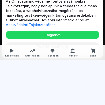
Az Ön adatainak védelme fontos a számunkra!
népszerűsítését Magyarországon, ezért 2018 óta a
Tájékoztatjuk, hogy honlapunk a felhasználói élmény
Cryptofalka célja, hogy biztosítsa a hazai közösség
fokozása, a webhelyhasználat megértése és
és vállalatok digitális oktatását és fejlődését.
marketing tevékenységeink támogatása érdekében
sütiket alkalmazhat. További információ erről az
Adatvédelmi Tájékoztatóban
.
Oldalak
Elfogadom
Hírek
További lehetőségek
Árfolyamok
Rólunk
Kezdőknek
Árfolyamok
Tagságok
Tőzsdék
Shop
Karrier
Media
Oktatás
Bevezető cikkek
Kriptovaluta ismertetők