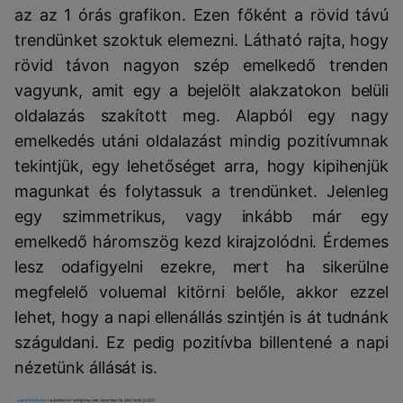
az az 1 órás grafikon. Ezen főként a rövid távú
trendünket szoktuk elemezni. Látható rajta, hogy
rövid távon nagyon szép emelkedő trenden
vagyunk, amit egy a bejelölt alakzatokon belüli
oldalazás szakított meg. Alapból egy nagy
emelkedés utáni oldalazást mindig pozitívumnak
tekintjük, egy lehetőséget arra, hogy kipihenjük
magunkat és folytassuk a trendünket. Jelenleg
egy szimmetrikus, vagy inkább már egy
emelkedő háromszög kezd kirajzolódni. Érdemes
lesz odafigyelni ezekre, mert ha sikerülne
megfelelő voluemal kitörni belőle, akkor ezzel
lehet, hogy a napi ellenállás szintjén is át tudnánk
száguldani. Ez pedig pozitívba billentené a napi
nézetünk állását is.