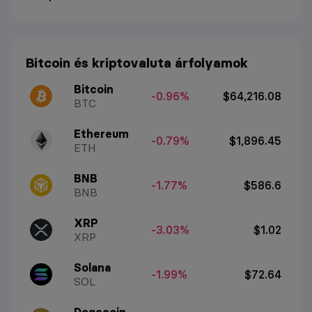
Bitcoin és kriptovaluta árfolyamok
Bitcoin
-0.96%
$64,216.08
BTC
Ethereum
-0.79%
$1,896.45
ETH
BNB
-1.77%
$586.6
BNB
XRP
-3.03%
$1.02
XRP
Solana
-1.99%
$72.64
SOL