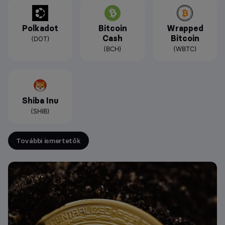
Polkadot
Bitcoin
Wrapped
Cash
Bitcoin
(DOT)
(BCH)
(WBTC)
Shiba Inu
(SHIB)
További ismertetők