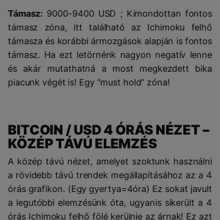
Támasz:
9000-9400 USD ; Kimondottan fontos
támasz zóna, itt található az Ichimoku felhő
támasza és korábbi ármozgások alapján is fontos
támasz. Ha ezt letörnénk nagyon negatív lenne
és akár mutathatná a most megkezdett bika
piacunk végét is! Egy “must hold” zóna!
BITCOIN / USD 4 ÓRÁS NÉZET –
KÖZÉP TÁVÚ ELEMZÉS
A közép távú nézet, amelyet szoktunk használni
a rövidebb távú trendek megállapításához az a 4
órás grafikon. (Egy gyertya=4óra) Ez sokat javult
a legutóbbi elemzésünk óta, ugyanis sikerült a 4
órás Ichimoku felhő fölé kerülnie az árnak! Ez azt