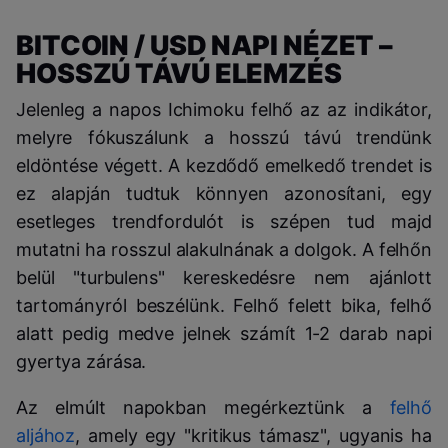
BITCOIN / USD NAPI NÉZET –
HOSSZÚ TÁVÚ ELEMZÉS
Jelenleg a napos Ichimoku felhő az az indikátor,
melyre fókuszálunk a hosszú távú trendünk
eldöntése végett. A kezdődő emelkedő trendet is
ez alapján tudtuk könnyen azonosítani, egy
esetleges trendfordulót is szépen tud majd
mutatni ha rosszul alakulnának a dolgok. A felhőn
belül "turbulens" kereskedésre nem ajánlott
tartományról beszélünk. Felhő felett bika, felhő
alatt pedig medve jelnek számít 1-2 darab napi
gyertya zárása.
Az elmúlt napokban megérkeztünk a
felhő
aljához
, amely egy "kritikus támasz", ugyanis ha