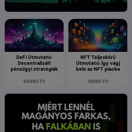
DeFi Útmutató:
NFT Teljeskörű
Decentralizált
Útmutató: Így vágj
pénzügyi stratégiák
bele az NFT piacba
34990 Ft
19990 Ft