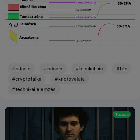
#bitcoin
#bitcoin
#blockchain
#btc
#cryptofalka
#kriptovaluta
#technikai elemzés
Tőzsde