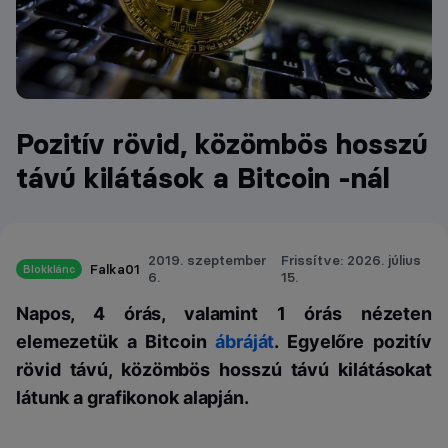
Pozitív rövid, közömbös hosszú
távú kilátások a Bitcoin -nál
2019. szeptember
Frissítve: 2026. július
Falka01
Blokklánc
6.
15.
Napos, 4 órás, valamint 1 órás nézeten
elemezetük a Bitcoin
ábráját
. Egyelőre pozitív
rövid távú, közömbös hosszú távú kilátásokat
látunk a grafikonok alapján.