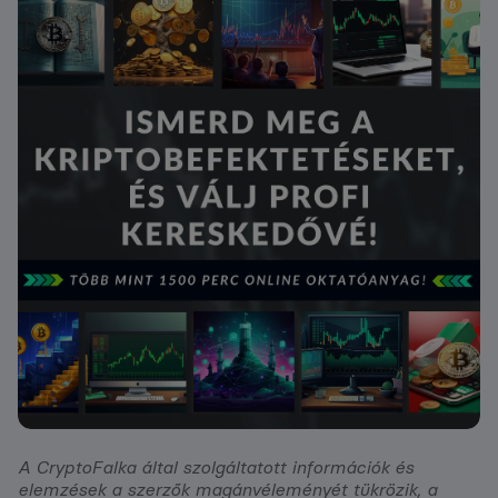
A CryptoFalka által szolgáltatott információk és
elemzések a szerzők magánvéleményét tükrözik, a