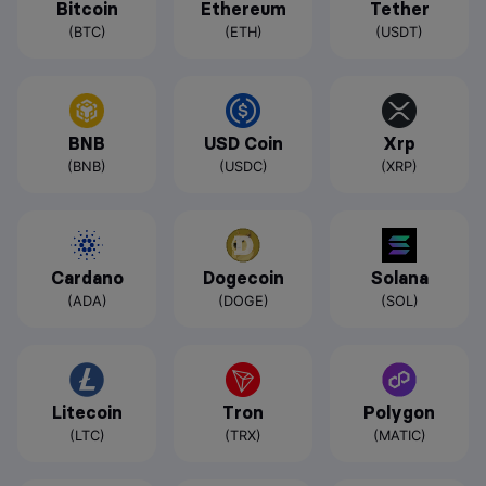
Bitcoin
Ethereum
Tether
(BTC)
(ETH)
(USDT)
BNB
USD Coin
Xrp
(BNB)
(USDC)
(XRP)
Cardano
Dogecoin
Solana
(ADA)
(DOGE)
(SOL)
Litecoin
Tron
Polygon
(LTC)
(TRX)
(MATIC)