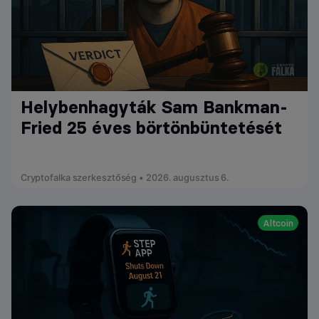
Helybenhagyták Sam Bankman-
Fried 25 éves börtönbüntetését
Cryptofalka szerkesztőség • 2026. augusztus 6.
Altcoin