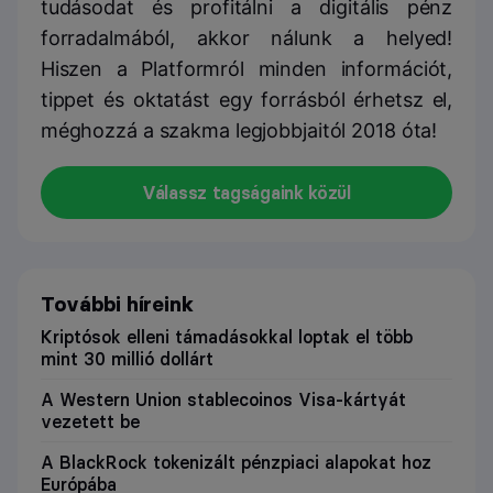
tudásodat és profitálni a digitális pénz
forradalmából, akkor nálunk a helyed!
Hiszen a Platformról minden információt,
tippet és oktatást egy forrásból érhetsz el,
méghozzá a szakma legjobbjaitól 2018 óta!
Válassz tagságaink közül
További híreink
Kriptósok elleni támadásokkal loptak el több
mint 30 millió dollárt
A Western Union stablecoinos Visa-kártyát
vezetett be
A BlackRock tokenizált pénzpiaci alapokat hoz
Európába