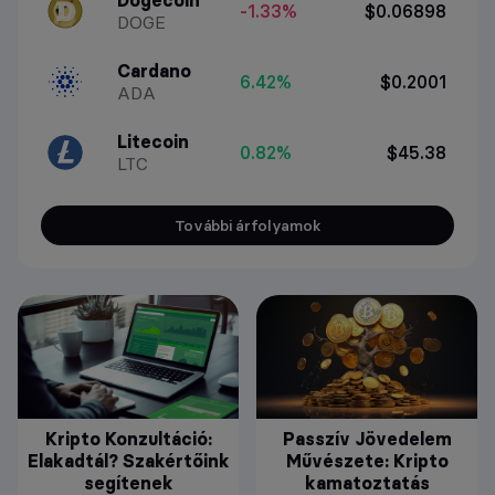
Dogecoin
-1.33%
$0.06898
DOGE
Cardano
6.42%
$0.2001
ADA
Litecoin
0.82%
$45.38
LTC
További árfolyamok
Kripto Konzultáció:
Passzív Jövedelem
Elakadtál? Szakértőink
Művészete: Kripto
segítenek
kamatoztatás