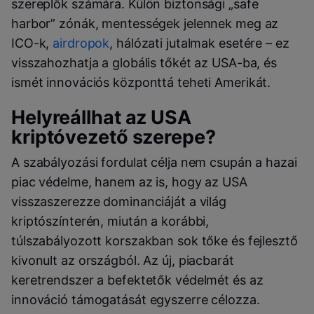
szereplők számára. Külön biztonsági „safe
harbor” zónák, mentességek jelennek meg az
ICO-k,
airdropok
, hálózati jutalmak esetére – ez
visszahozhatja a globális tőkét az USA-ba, és
ismét innovációs központtá teheti Amerikát.
Helyreállhat az USA
kriptóvezető szerepe?
A szabályozási fordulat célja nem csupán a hazai
piac védelme, hanem az is, hogy az USA
visszaszerezze dominanciáját a világ
kriptószínterén, miután a korábbi,
túlszabályozott korszakban sok tőke és fejlesztő
kivonult az országból. Az új, piacbarát
keretrendszer a befektetők védelmét és az
innováció támogatását egyszerre célozza.