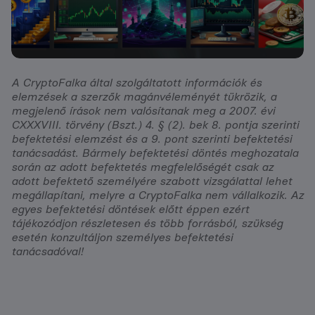
A CryptoFalka által szolgáltatott információk és
elemzések a szerzők magánvéleményét tükrözik, a
megjelenő írások nem valósítanak meg a 2007. évi
CXXXVIII. törvény (Bszt.) 4. § (2). bek 8. pontja szerinti
befektetési elemzést és a 9. pont szerinti befektetési
tanácsadást. Bármely befektetési döntés meghozatala
során az adott befektetés megfelelőségét csak az
adott befektető személyére szabott vizsgálattal lehet
megállapítani, melyre a CryptoFalka nem vállalkozik. Az
egyes befektetési döntések előtt éppen ezért
tájékozódjon részletesen és több forrásból, szükség
esetén konzultáljon személyes befektetési
tanácsadóval!