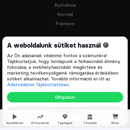
Nyilvános
Normál
Prémium
A weboldalunk sütiket használ 🍪
Az Ön adatainak védelme fontos a számunkra!
Feliratkozom a hírlevélre
Tájékoztatjuk, hogy honlapunk a felhasználói élmény
fokozása, a webhelyhasználat megértése és
marketing tevékenységeink támogatása érdekében
sütiket alkalmazhat. További információ erről az
Adatvédelmi Tájékoztatóban
.
ÁSZF
Elfogadom
Adatvédelmi tájékoztató
Email:
info@cryptofalka.hu
További lehetőségek
Copyright © 2017–2026. Minden jog fenntartva
Kezdőknek
Árfolyamok
Tagságok
Tőzsdék
Shop