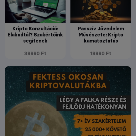
Kripto Konzultáció:
Passzív Jövedelem
Elakadtál? Szakértőink
Művészete: Kripto
segítenek
kamatoztatás
39990 Ft
19990 Ft