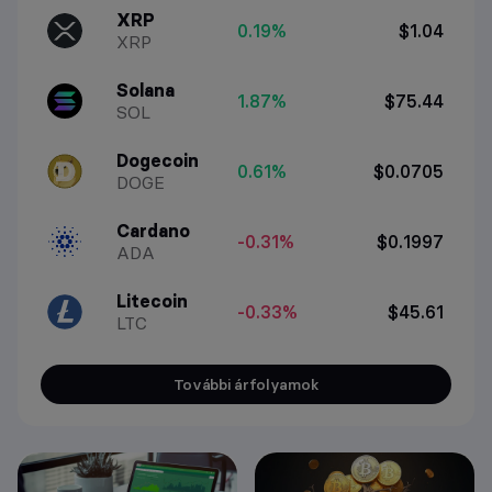
XRP
0.19%
$1.04
XRP
Solana
1.87%
$75.44
SOL
Dogecoin
0.61%
$0.0705
DOGE
Cardano
-0.31%
$0.1997
ADA
Litecoin
-0.33%
$45.61
LTC
További árfolyamok