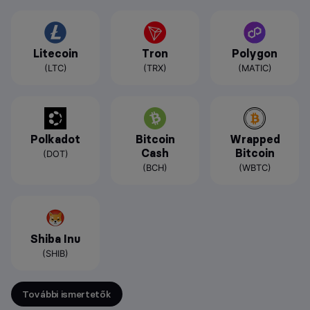
Litecoin
Tron
Polygon
(LTC)
(TRX)
(MATIC)
Polkadot
Bitcoin
Wrapped
Cash
Bitcoin
(DOT)
(BCH)
(WBTC)
Shiba Inu
(SHIB)
További ismertetők