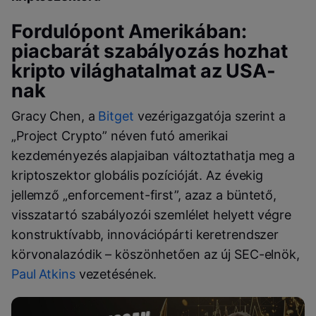
Fordulópont Amerikában:
piacbarát szabályozás hozhat
kripto világhatalmat az USA-
nak
Gracy Chen, a
Bitget
vezérigazgatója szerint a
„Project Crypto” néven futó amerikai
kezdeményezés alapjaiban változtathatja meg a
kriptoszektor globális pozícióját. Az évekig
jellemző „enforcement-first”, azaz a büntető,
visszatartó szabályozói szemlélet helyett végre
konstruktívabb, innovációpárti keretrendszer
körvonalazódik – köszönhetően az új SEC-elnök,
Paul Atkins
vezetésének.