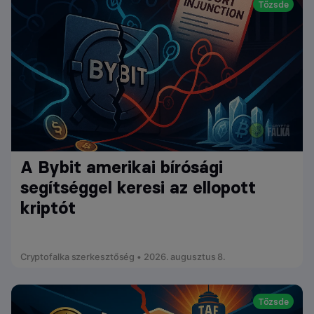
Tőzsde
A Bybit amerikai bírósági
segítséggel keresi az ellopott
kriptót
Cryptofalka szerkesztőség • 2026. augusztus 8.
Tőzsde