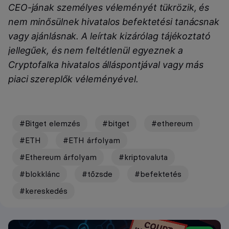
CEO-jának személyes véleményét tükrözik, és
nem minősülnek hivatalos befektetési tanácsnak
vagy ajánlásnak. A leírtak kizárólag tájékoztató
jellegűek, és nem feltétlenül egyeznek a
Cryptofalka hivatalos álláspontjával vagy más
piaci szereplők véleményével.
#Bitget elemzés
#bitget
#ethereum
#ETH
#ETH árfolyam
#Ethereum árfolyam
#kriptovaluta
#blokklánc
#tőzsde
#befektetés
#kereskedés