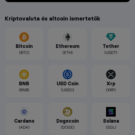
Kriptovaluta és altcoin ismertetők
Bitcoin
Ethereum
Tether
(BTC)
(ETH)
(USDT)
BNB
USD Coin
Xrp
(BNB)
(USDC)
(XRP)
Cardano
Dogecoin
Solana
(ADA)
(DOGE)
(SOL)