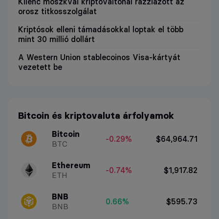
Kilenc moszkvai kriptováltónál razziázott az
orosz titkosszolgálat
Kriptósok elleni támadásokkal loptak el több
mint 30 millió dollárt
A Western Union stablecoinos Visa-kártyát
vezetett be
Bitcoin és kriptovaluta árfolyamok
Bitcoin
-0.29%
$64,964.71
BTC
Ethereum
-0.74%
$1,917.82
ETH
BNB
0.66%
$595.73
BNB