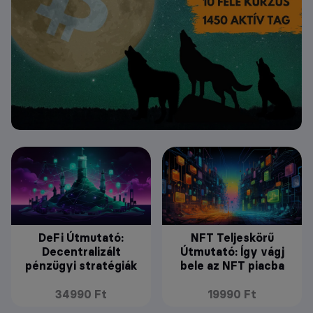
DeFi Útmutató:
NFT Teljeskörű
Decentralizált
Útmutató: Így vágj
pénzügyi stratégiák
bele az NFT piacba
34990 Ft
19990 Ft