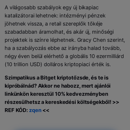
A világosabb szabályok egy új bikapiac
katalizátorai lehetnek: intézményi pénzek
jöhetnek vissza, a retail szereplők tőkéje
szabadabban áramolhat, és akár új, minőségi
projektek is színre léphetnek. Gracy Chen szerint,
ha a szabályozás ebbe az irányba halad tovább,
négy éven belül elérhető a globális 10 ezermilliárd
(10 trillion USD) dolláros kriptopiaci érték is.
Szimpatikus a Bitget kriptotőzsde, és te is
kipróbálnád? Akkor ne habozz, mert ajánlói
linkünkön keresztül 10% kedvezményben
részesülhetsz a kereskedési költségekből! >>
REF KÓD:
zqen
<<