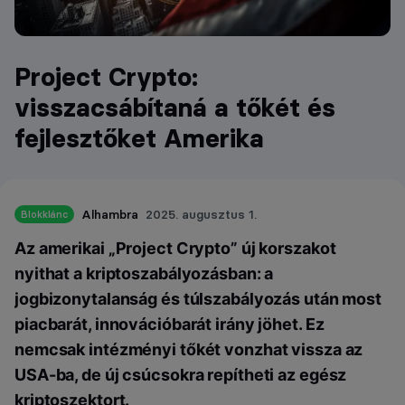
Project Crypto:
visszacsábítaná a tőkét és
fejlesztőket Amerika
Alhambra
2025. augusztus 1.
Blokklánc
Az amerikai „Project Crypto” új korszakot
nyithat a kriptoszabályozásban: a
jogbizonytalanság és túlszabályozás után most
piacbarát, innovációbarát irány jöhet. Ez
nemcsak intézményi tőkét vonzhat vissza az
USA-ba, de új csúcsokra repítheti az egész
kriptoszektort.