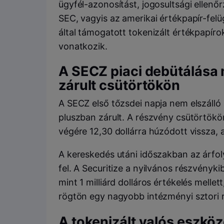
ügyfél-azonosítást, jogosultsági ellenőr
SEC, vagyis az amerikai értékpapír-felü
által támogatott tokenizált értékpapíro
vonatkozik.
A SECZ piaci debütálása
zárult csütörtökön
A SECZ első tőzsdei napja nem elszáll
pluszban zárult. A részvény csütörtökö
végére 12,30 dollárra húzódott vissza, 
A kereskedés utáni időszakban az árfol
fel. A Securitize a nyilvános részvényki
mint 1 milliárd dolláros értékelés mellet
rögtön egy nagyobb intézményi sztori 
A tokenizált valós eszköz