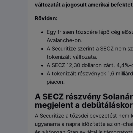
változatát a jogosult amerikai befekte
Röviden:
Egy frissen tőzsdére lépő cég elős
Avalanche-on.
A Securitize szerint a SECZ nem s
tokenizált változata.
A SECZ 12,30 dolláron zárt, 4,4%-
A tokenizált részvények 1,6 milliárd
piacon.
A SECZ részvény Solanán
megjelent a debütáláskor
A Securitize a tőzsdei bevezetést nem k
ugyanarra a napra időzítette az on-chai
és a Morgan Stanley által is támogatot