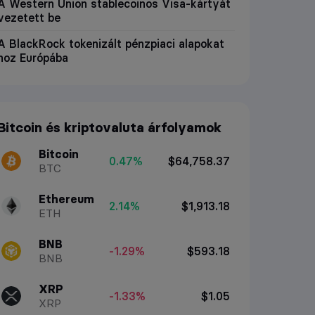
A Western Union stablecoinos Visa-kártyát
vezetett be
A BlackRock tokenizált pénzpiaci alapokat
hoz Európába
Bitcoin és kriptovaluta árfolyamok
Bitcoin
0.47%
$64,758.37
BTC
Ethereum
2.14%
$1,913.18
ETH
BNB
-1.29%
$593.18
BNB
XRP
-1.33%
$1.05
XRP