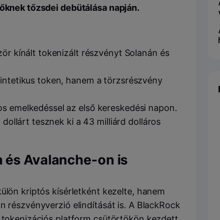
tőknek tőzsdei debütálása napján.
zör kínált tokenizált részvényt Solanán és
zintetikus token, hanem a törzsrészvény
os emelkedéssel az első kereskedési napon.
 dollárt tesznek ki a 43 milliárd dolláros
 és Avalanche-on is
ülön kriptós kísérletként kezelte, hanem
n részvényverzió elindítását is. A BlackRock
t tokenizációs platform csütörtökön kezdett