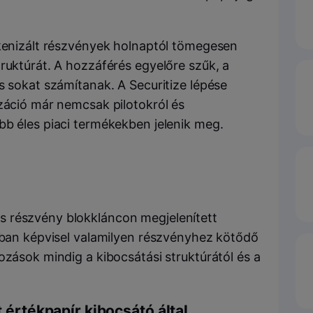
okenizált részvények holnaptól tömegesen
ruktúrát. A hozzáférés egyelőre szűk, a
s sokat számítanak. A Securitize lépése
izáció már nemcsak pilotokról és
bb éles piaci termékekben jelenik meg.
 részvény blokkláncon megjelenített
jában képvisel valamilyen részvényhez kötődő
ozások mindig a kibocsátási struktúrától és a
t értékpapír kibocsátó által