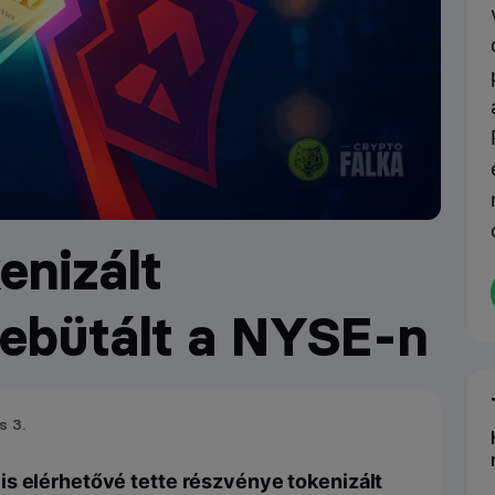
enizált
debütált a NYSE-n
s 3.
is elérhetővé tette részvénye tokenizált