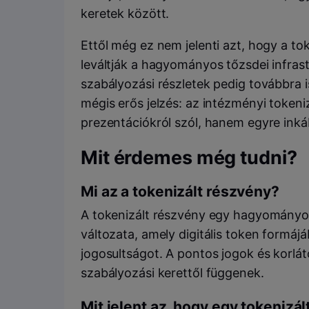
keretek között.
Ettől még ez nem jelenti azt, hogy a t
leváltják a hagyományos tőzsdei infrast
szabályozási részletek pedig továbbra i
mégis erős jelzés: az intézményi token
prezentációkról szól, hanem egyre inká
Mit érdemes még tudni?
Mi az a tokenizált részvény?
A tokenizált részvény egy hagyományos
változata, amely digitális token formá
jogosultságot. A pontos jogok és korlát
szabályozási kerettől függenek.
Mit jelent az, hogy egy tokenizál