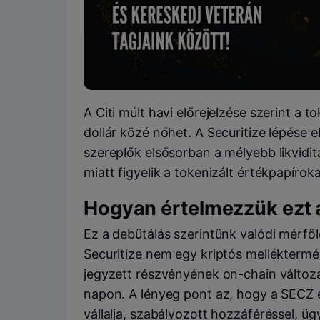
A Citi múlt havi előrejelzése szerint a to
dollár közé nőhet. A Securitize lépése 
szereplők elsősorban a mélyebb likvidi
miatt figyelik a tokenizált értékpapíroka
Hogyan értelmezzük ezt a
Ez a debütálás szerintünk valódi mérföl
Securitize nem egy kriptós melléktermé
jegyzett részvényének on-chain változat
napon. A lényeg pont az, hogy a SECZ e
vállalja, szabályozott hozzáféréssel, üg