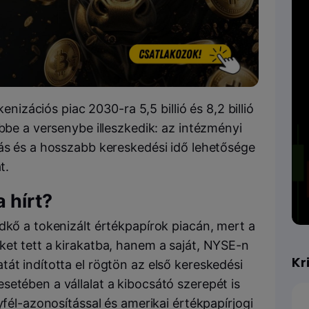
kenizációs piac 2030-ra 5,5 billió és 8,2 billió
ebbe a versenybe illeszkedik: az intézményi
tás és a hosszabb kereskedési idő lehetősége
t.
 hírt?
dkő a tokenizált értékpapírok piacán, mert a
ket tett a kirakatba, hanem a saját, NYSE-n
Kr
át indította el rögtön az első kereskedési
setében a vállalat a kibocsátó szerepét is
yfél-azonosítással és amerikai értékpapírjogi