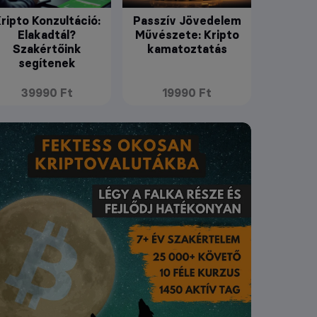
ripto Konzultáció:
Passzív Jövedelem
Elakadtál?
Művészete: Kripto
Szakértőink
kamatoztatás
segítenek
39990 Ft
19990 Ft