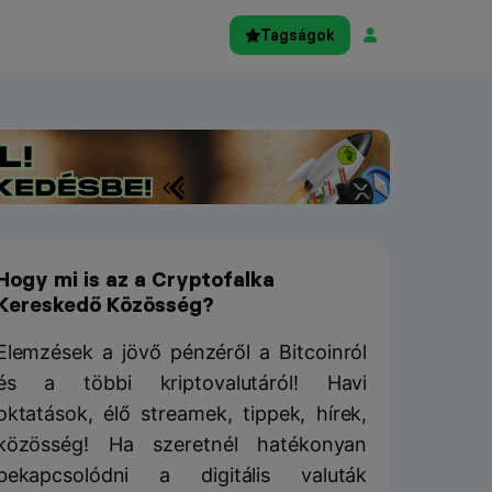
Tagságok
Hogy mi is az a Cryptofalka
Kereskedő Közösség?
Elemzések a jövő pénzéről a Bitcoinról
és a többi kriptovalutáról! Havi
oktatások, élő streamek, tippek, hírek,
közösség! Ha szeretnél hatékonyan
bekapcsolódni a digitális valuták