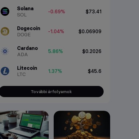
Solana
-0.69%
$73.41
SOL
Dogecoin
-1.04%
$0.06909
DOGE
Cardano
5.86%
$0.2026
ADA
Litecoin
1.37%
$45.6
LTC
További árfolyamok