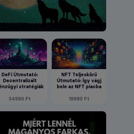
DeFi Útmutató:
NFT Teljeskörű
Decentralizált
Útmutató: Így vágj
énzügyi stratégiák
bele az NFT piacba
34990 Ft
19990 Ft