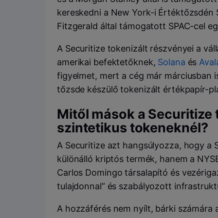
kereskedni a New York-i Értéktőzsdén S
Fitzgerald által támogatott SPAC-cel eg
A Securitize tokenizált részvényei a váll
amerikai befektetőknek,
Solana
és
Aval
figyelmet, mert a cég már márciusban i
tőzsde készülő tokenizált értékpapír-p
Mitől mások a Securitize 
szintetikus tokeneknél?
A Securitize azt hangsúlyozza, hogy a
különálló kriptós termék, hanem a NYSE
Carlos Domingo társalapító és vezériga
tulajdonnal” és szabályozott infrastruk
A hozzáférés nem nyílt, bárki számára a