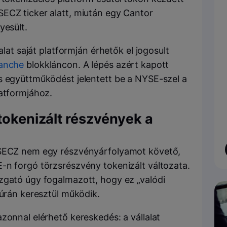
ECZ ticker alatt, miután egy Cantor
yesült.
alat saját platformján érhetők el jogosult
anche
blokkláncon. A lépés azért kapott
s együttműködést jelentett be a NYSE-szel a
latformjához.
tokenizált részvények a
 SECZ nem egy részvényárfolyamot követő,
-n forgó törzsrészvény tokenizált változata.
zgató úgy fogalmazott, hogy ez „valódi
túrán keresztül működik.
zonnal elérhető kereskedés: a vállalat