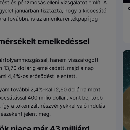
zést és pénzmosás elleni vizsgálatot említ. A
K
gyelet januárban tisztázta, hogy a kibocsátó
kra továbbra is az amerikai értékpapírjog
 mérsékelt emelkedéssel
ó árfolyammozgással, hanem visszafogott
n 13,70 dollárig emelkedett, majd a nap
ami 4,4%-os erősödést jelentett.
yam további 2,4%-kal 12,60 dollárra ment
bocsátással 400 millió dollárt vont be, több
t, így a tokenizált részvényekkel való indulás
részeként jelent meg.
ök piaca már 43 milliárd