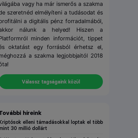
világába vagy ha már ismerős a szakma
de szeretnéd elmélyíteni a tudásodat és
profitálni a digitális pénz forradalmából,
akkor nálunk a helyed! Hiszen a
Platformról minden információt, tippet
és oktatást egy forrásból érhetsz el,
méghozzá a szakma legjobbjaitól 2018
óta!
Válassz tagságaink közül
További híreink
Kriptósok elleni támadásokkal loptak el több
mint 30 millió dollárt