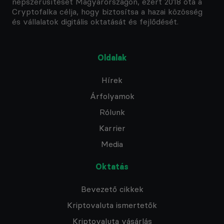
népszerűsítését Magyarországon, ezért 2018 óta a
Cryptofalka célja, hogy biztosítsa a hazai közösség
és vállalatok digitális oktatását és fejlődését.
Oldalak
Hírek
Árfolyamok
Rólunk
Karrier
Media
Oktatás
Bevezető cikkek
Kriptovaluta ismertetők
Kriptovaluta vásárlás