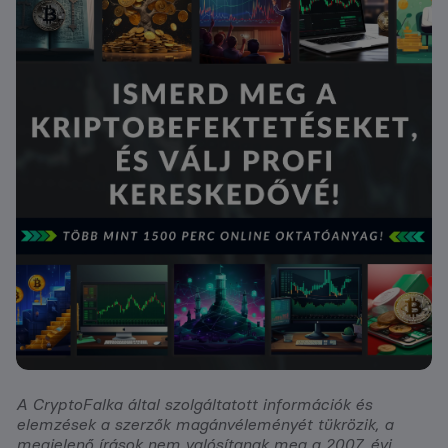
A CryptoFalka által szolgáltatott információk és
elemzések a szerzők magánvéleményét tükrözik, a
megjelenő írások nem valósítanak meg a 2007. évi