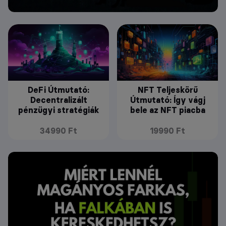
DeFi Útmutató:
NFT Teljeskörű
Decentralizált
Útmutató: Így vágj
pénzügyi stratégiák
bele az NFT piacba
34990 Ft
19990 Ft