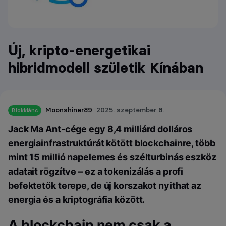
Új, kripto-energetikai
hibridmodell születik Kínában
Moonshiner89
2025. szeptember 8.
Blokklánc
Jack Ma Ant-cége egy 8,4 milliárd dolláros
energiainfrastruktúrát kötött blockchainre, több
mint 15 millió napelemes és szélturbinás eszköz
adatait rögzítve – ez a tokenizálás a profi
befektetők terepe, de új korszakot nyithat az
energia és a kriptográfia között.
A blockchain nem csak a