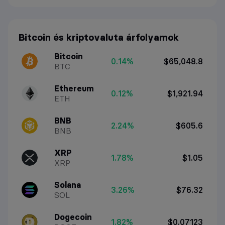
Bitcoin és kriptovaluta árfolyamok
Bitcoin
0.14%
$65,048.8
BTC
Ethereum
0.12%
$1,921.94
ETH
BNB
2.24%
$605.6
BNB
XRP
1.78%
$1.05
XRP
Solana
3.26%
$76.32
SOL
Dogecoin
1.82%
$0.07123