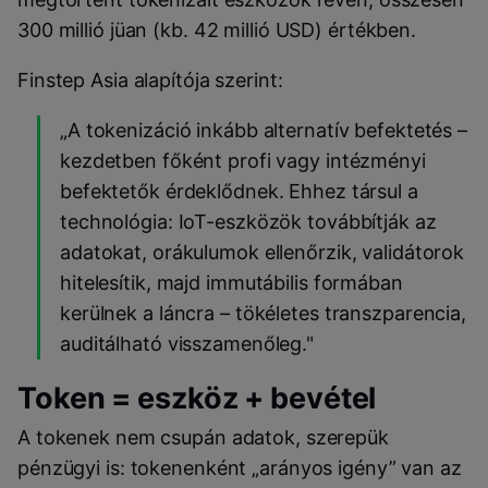
300 millió jüan (kb. 42 millió USD) értékben.
Finstep Asia alapítója szerint:
„A tokenizáció inkább alternatív befektetés –
kezdetben főként profi vagy intézményi
befektetők érdeklődnek. Ehhez társul a
technológia: IoT-eszközök továbbítják az
adatokat, orákulumok ellenőrzik, validátorok
hitelesítik, majd immutábilis formában
kerülnek a láncra – tökéletes transzparencia,
auditálható visszamenőleg."
Token = eszköz + bevétel
A tokenek nem csupán adatok, szerepük
pénzügyi is: tokenenként „arányos igény” van az