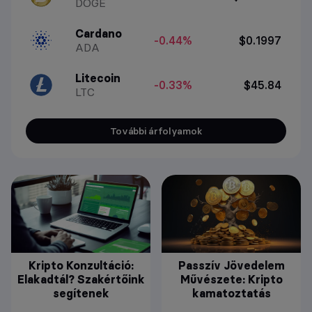
DOGE
Cardano
-0.44%
$0.1997
ADA
Litecoin
-0.33%
$45.84
LTC
További árfolyamok
Kripto Konzultáció:
Passzív Jövedelem
Elakadtál? Szakértőink
Művészete: Kripto
segítenek
kamatoztatás