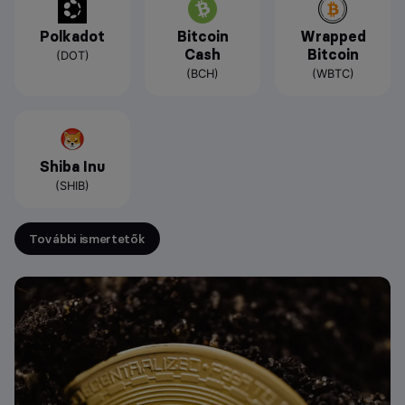
Polkadot
Bitcoin
Wrapped
Cash
Bitcoin
(DOT)
(BCH)
(WBTC)
Shiba Inu
(SHIB)
További ismertetők