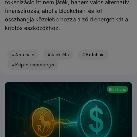
tokenizáció itt nem játék, hanem valós alternatív
finanszírozás, ahol a blockchain és IoT
összhangja közelebb hozza a zöld energetikát a
kriptós eszközökhöz.
#Antchain
#Jack Ma
#Antchain
#Kripto napenergia
Blokklánc