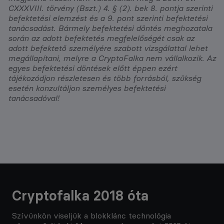
CXXXVIII. törvény (Bszt.) 4. § (2). bek 8. pontja szerinti
befektetési elemzést és a 9. pont szerinti befektetési
tanácsadást. Bármely befektetési döntés meghozatala
során az adott befektetés megfelelőségét csak az
adott befektető személyére szabott vizsgálattal lehet
megállapítani, melyre a CryptoFalka nem vállalkozik. Az
egyes befektetési döntések előtt éppen ezért
tájékozódjon részletesen és több forrásból, szükség
esetén konzultáljon személyes befektetési
tanácsadóval!
Cryptofalka 2018 óta
Szívünkön viseljük a blokklánc technológia