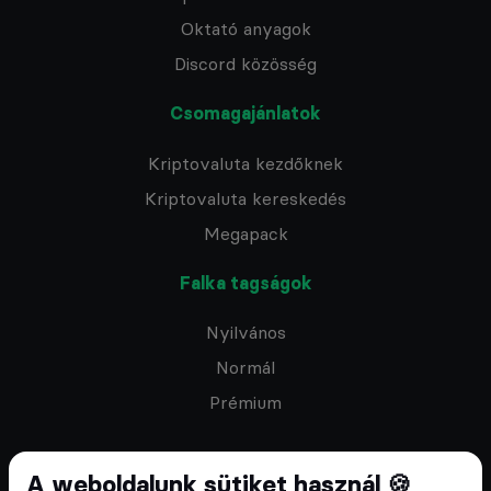
Oktató anyagok
Discord közösség
Csomagajánlatok
Kriptovaluta kezdőknek
Kriptovaluta kereskedés
Megapack
Falka tagságok
Nyilvános
Normál
Prémium
A weboldalunk sütiket használ 🍪