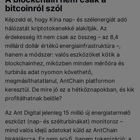
bitcoinról szól
Képzeld el, hogy Kína nap- és szélenergiát adó
hálózatát kriptotokenekké alakítják. Az
érdekesség itt nem csak az összeg – az 8,4
milliárd dollár értékű energiainfrastruktúra –,
hanem a módszer: valós eszközöket kötik a
blockchainhez, miközben minden mérőóra és
turbinás adat nyomon követhető,
megmásíthatatlanul, AntChain platformon
keresztül. De mire jó ez a hétköznapokban, és kik
profitálhatnak belőle?
Az Ant Digital jelenleg 15 millió új energiatermelő
eszközt (nap- és szélturbinákat) monitoroz –
mind valós idejű adatokat küld az AntChain
blokkláncra. Ez nem sci-fi, hanem tokenizáció: a