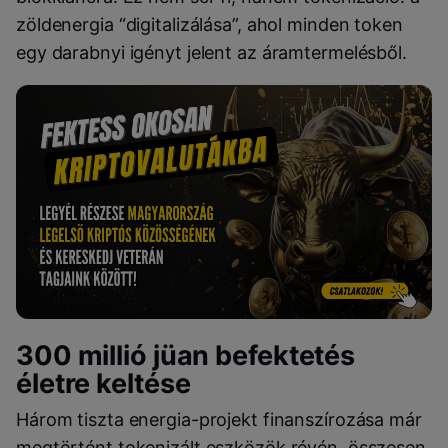
zöldenergia “digitalizálása”, ahol minden token
egy darabnyi igényt jelent az áramtermelésből.
300 millió jüan befektetés
életre keltése
Három tiszta energia-projekt finanszírozása már
megtörtént tokenizált eszközök révén, összesen