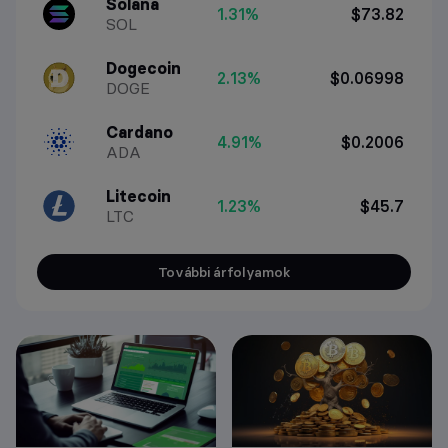
Solana
1.31%
$73.82
SOL
Dogecoin
2.13%
$0.06998
DOGE
Cardano
4.91%
$0.2006
ADA
Litecoin
1.23%
$45.7
LTC
További árfolyamok