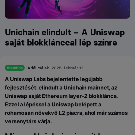
Unichain elindult – A Uniswap
saját blokklánccal lép színre
Adél Málek
2025. február 12.
Blokklánc
A Uniswap Labs bejelentette legújabb
fejlesztését: elindult a Unichain mainnet, az
Uniswap saját Ethereum layer-2 blokklánca.
Ezzel a lépéssel a Uniswap belépett a
rohamosan növekvő L2 piacra, ahol már számos
versenytárs várja.