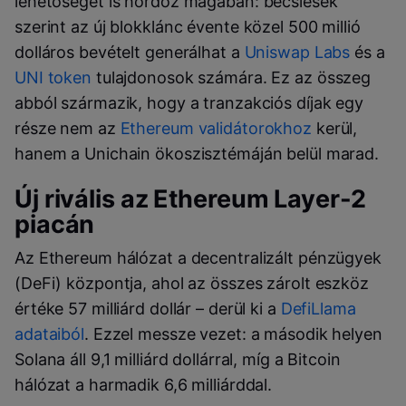
lehetőséget is hordoz magában: becslések
szerint az új blokklánc évente közel 500 millió
dolláros bevételt generálhat a
Uniswap Labs
és a
UNI token
tulajdonosok számára. Ez az összeg
abból származik, hogy a tranzakciós díjak egy
része nem az
Ethereum validátorokhoz
kerül,
hanem a Unichain ökoszisztémáján belül marad.
Új rivális az Ethereum Layer-2
piacán
Az Ethereum hálózat a decentralizált pénzügyek
(DeFi) központja, ahol az összes zárolt eszköz
értéke 57 milliárd dollár – derül ki a
DefiLlama
adataiból
. Ezzel messze vezet: a második helyen
Solana áll 9,1 milliárd dollárral, míg a Bitcoin
hálózat a harmadik 6,6 milliárddal.