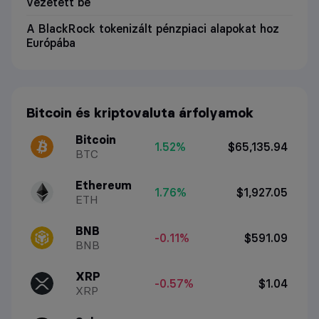
vezetett be
A BlackRock tokenizált pénzpiaci alapokat hoz
Európába
Bitcoin és kriptovaluta árfolyamok
Bitcoin
1.52%
$65,135.94
BTC
Ethereum
1.76%
$1,927.05
ETH
BNB
-0.11%
$591.09
BNB
XRP
-0.57%
$1.04
XRP