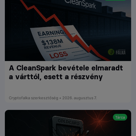
A CleanSpark bevétele elmaradt
a várttól, esett a részvény
Cryptofalka szerkesztőség • 2026. augusztus 7.
Tárca