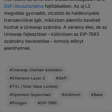
DeFi ökoszisztéma
fejlődésében. Az új L2
megoldás gyorsabb, olcsóbb és hatékonyabb
tranzakciókat ígér, miközben jelentős bevételt
hozhat a Uniswap számára. A verseny éles, de az
Uniswap fejlesztései – különösen az EIP-7683
szabvány bevezetése – komoly előnyt
jelenthetnek.
#Uniswap Unichain blokklánc
#Ethereum Layer-2
#DeFi
#TVL (Total Value Locked)
#Optimism Superchain
#Arbitrum
#Base
#Polygon
#EIP-7683