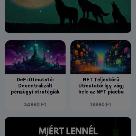
DeFi Útmutató:
NFT Teljeskörű
Decentralizált
Útmutató: Így vágj
pénzügyi stratégiák
bele az NFT piacba
34990 Ft
19990 Ft