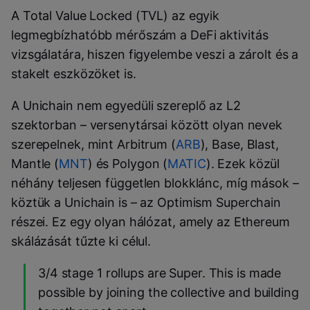
A Total Value Locked (TVL) az egyik
legmegbízhatóbb mérőszám a DeFi aktivitás
vizsgálatára, hiszen figyelembe veszi a zárolt és a
stakelt eszközöket is.
A Unichain nem egyedüli szereplő az L2
szektorban – versenytársai között olyan nevek
szerepelnek, mint Arbitrum (
ARB
), Base, Blast,
Mantle (
MNT
) és Polygon (
MATIC
). Ezek közül
néhány teljesen független blokklánc, míg mások –
köztük a Unichain is – az Optimism Superchain
részei. Ez egy olyan hálózat, amely az Ethereum
skálázását tűzte ki célul.
3/4 stage 1 rollups are Super. This is made
possible by joining the collective and building