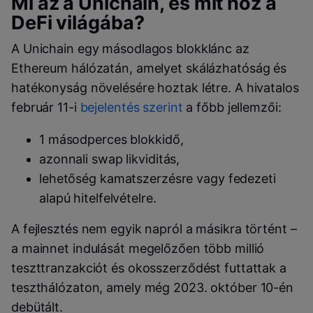
Mi az a Unichain, és mit hoz a
DeFi világába?
A Unichain egy másodlagos blokklánc az
Ethereum hálózatán, amelyet skálázhatóság és
hatékonyság növelésére hoztak létre. A hivatalos
február 11-i
bejelentés szerint
a főbb jellemzői:
1 másodperces blokkidő,
azonnali swap likviditás,
lehetőség kamatszerzésre vagy fedezeti
alapú hitelfelvételre.
A fejlesztés nem egyik napról a másikra történt –
a mainnet indulását megelőzően több millió
teszttranzakciót és okosszerződést futtattak a
teszthálózaton, amely még 2023. október 10-én
debütált.