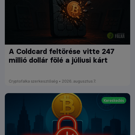
A Coldcard feltörése vitte 247
millió dollár fölé a júliusi kárt
Cryptofalka szerkesztőség • 2026. augusztus 7.
Kereskedés