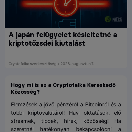
A japán felügyelet késleltetné a
kriptotőzsdei kiutalást
Cryptofalka szerkesztőség • 2026. augusztus 7.
Hogy mi is az a Cryptofalka Kereskedő
Közösség?
Elemzések a jövő pénzéről a Bitcoinról és a
többi kriptovalutáról! Havi oktatások, élő
streamek, tippek, hírek, közösség! Ha
szeretnél hatékonyan bekapcsolódni a