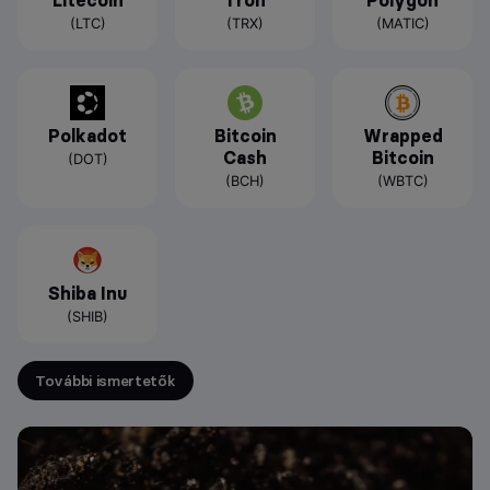
Litecoin
Tron
Polygon
(LTC)
(TRX)
(MATIC)
Polkadot
Bitcoin
Wrapped
Cash
Bitcoin
(DOT)
(BCH)
(WBTC)
Shiba Inu
(SHIB)
További ismertetők