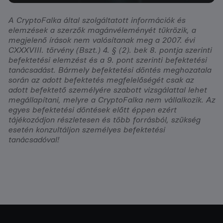
A CryptoFalka által szolgáltatott információk és
elemzések a szerzők magánvéleményét tükrözik, a
megjelenő írások nem valósítanak meg a 2007. évi
CXXXVIII. törvény (Bszt.) 4. § (2). bek 8. pontja szerinti
befektetési elemzést és a 9. pont szerinti befektetési
tanácsadást. Bármely befektetési döntés meghozatala
során az adott befektetés megfelelőségét csak az
adott befektető személyére szabott vizsgálattal lehet
megállapítani, melyre a CryptoFalka nem vállalkozik. Az
egyes befektetési döntések előtt éppen ezért
tájékozódjon részletesen és több forrásból, szükség
esetén konzultáljon személyes befektetési
tanácsadóval!