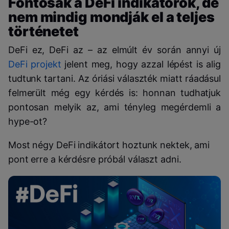
Fontosak a DeFi indikátorok, de
nem mindig mondják el a teljes
történetet
DeFi ez, DeFi az – az elmúlt év során annyi új
DeFi projekt
jelent meg, hogy azzal lépést is alig
tudtunk tartani. Az óriási választék miatt ráadásul
felmerült még egy kérdés is: honnan tudhatjuk
pontosan melyik az, ami tényleg megérdemli a
hype-ot?
Most négy DeFi indikátort hoztunk nektek, ami
pont erre a kérdésre próbál választ adni.