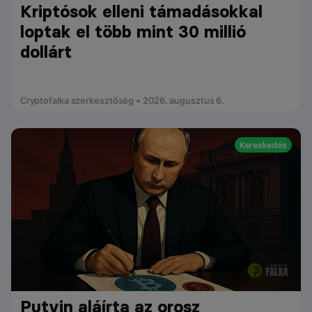
Kriptósok elleni támadásokkal
loptak el több mint 30 millió
dollárt
Cryptofalka szerkesztőség • 2026. augusztus 6.
Kereskedés
Putyin aláírta az orosz