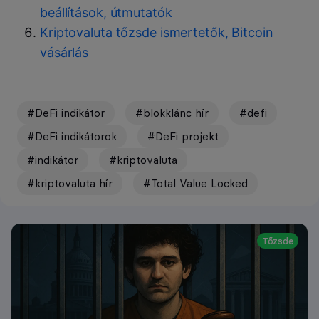
beállítások, útmutatók
Kriptovaluta tőzsde ismertetők, Bitcoin
vásárlás
#DeFi indikátor
#blokklánc hír
#defi
#DeFi indikátorok
#DeFi projekt
#indikátor
#kriptovaluta
#kriptovaluta hír
#Total Value Locked
Tőzsde