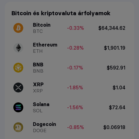
Bitcoin és kriptovaluta árfolyamok
Bitcoin
-0.33%
$64,344.62
BTC
Ethereum
-0.28%
$1,901.19
ETH
BNB
-0.17%
$592.91
BNB
XRP
-1.85%
$1.04
XRP
Solana
-1.56%
$72.64
SOL
Dogecoin
-0.85%
$0.06918
DOGE