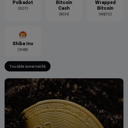
Polkadot
Bitcoin
Wrapped
Cash
Bitcoin
(DOT)
(BCH)
(WBTC)
Shiba Inu
(SHIB)
További ismertetők