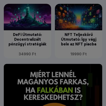
DeFi Útmutató:
NFT Teljeskörű
Decentralizált
Útmutató: Így vágj
pénzügyi stratégiák
bele az NFT piacba
34990 Ft
19990 Ft