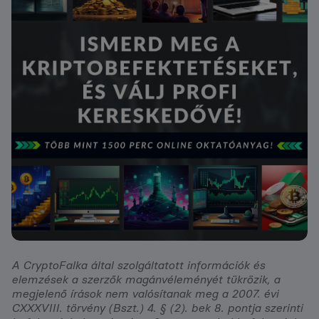
A CryptoFalka által szolgáltatott információk és
elemzések a szerzők magánvéleményét tükrözik, a
megjelenő írások nem valósítanak meg a 2007. évi
CXXXVIII. törvény (Bszt.) 4. § (2). bek 8. pontja szerinti