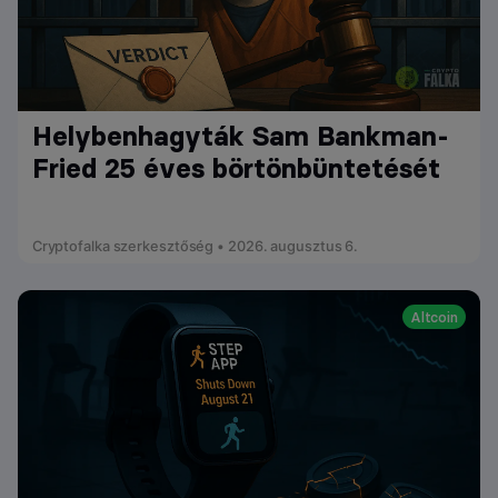
Helybenhagyták Sam Bankman-
Fried 25 éves börtönbüntetését
Cryptofalka szerkesztőség • 2026. augusztus 6.
Altcoin