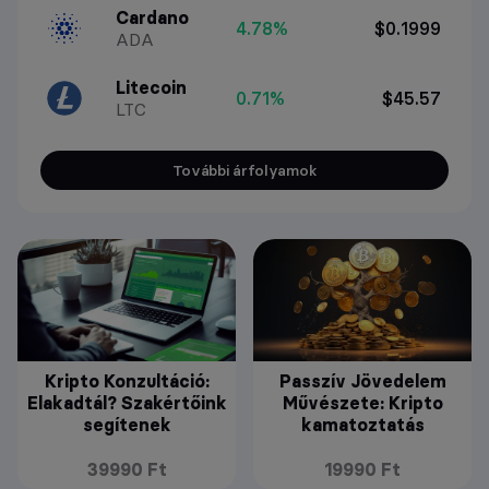
Cardano
4.78%
$0.1999
ADA
Litecoin
0.71%
$45.57
LTC
További árfolyamok
Kripto Konzultáció:
Passzív Jövedelem
Elakadtál? Szakértőink
Művészete: Kripto
segítenek
kamatoztatás
39990 Ft
19990 Ft