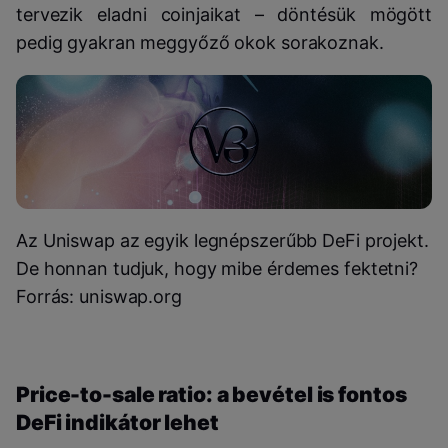
tervezik eladni coinjaikat – döntésük mögött
pedig gyakran meggyőző okok sorakoznak.
Az Uniswap az egyik legnépszerűbb DeFi projekt.
De honnan tudjuk, hogy mibe érdemes fektetni?
Forrás: uniswap.org
Price-to-sale ratio: a bevétel is fontos
DeFi indikátor lehet