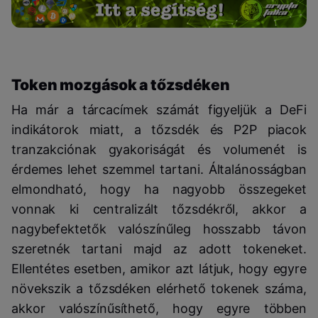
Token mozgások a tőzsdéken
Ha már a tárcacímek számát figyeljük a DeFi
indikátorok miatt, a tőzsdék és P2P piacok
tranzakciónak gyakoriságát és volumenét is
érdemes lehet szemmel tartani. Általánosságban
elmondható, hogy ha nagyobb összegeket
vonnak ki centralizált tőzsdékről, akkor a
nagybefektetők valószínűleg hosszabb távon
szeretnék tartani majd az adott tokeneket.
Ellentétes esetben, amikor azt látjuk, hogy egyre
növekszik a tőzsdéken elérhető tokenek száma,
akkor valószínűsíthető, hogy egyre többen