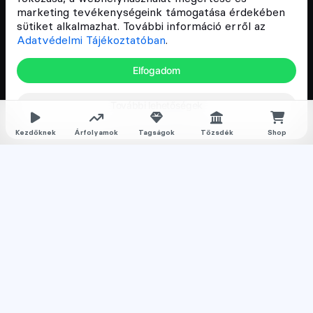
és vállalatok digitális oktatását és fejlődését.
marketing tevékenységeink támogatása érdekében
sütiket alkalmazhat. További információ erről az
Adatvédelmi Tájékoztatóban
.
Oldalak
Elfogadom
Hírek
További lehetőségek
Árfolyamok
Rólunk
Kezdőknek
Árfolyamok
Tagságok
Tőzsdék
Shop
Karrier
Media
Oktatás
Bevezető cikkek
Kriptovaluta ismertetők
Kriptovaluta vásárlás
Oktató anyagok