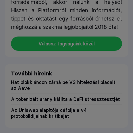
forradalmából, akkor nálunk a helyed!
Hiszen a Platformról minden információt,
tippet és oktatást egy forrásból érhetsz el,
méghozzá a szakma legjobbjaitól 2018 óta!
Válassz tagságaink közül
További híreink
Hat blokkláncon zárná be V3 hitelezési piacait
az Aave
A tokenizált arany kiállta a DeFi stressztesztjét
Az Uniswap alapítója cáfolja a v4
protokolldíjainak kritikáját