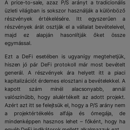
A price-to-sale, azaz P/S arányt a tradicionális
üzleti világban is sokszor használják a különböző
részvények értékelésére. Itt egyszerűen a
részvények árát osztják el a vállalat bevételeivel,
majd ez alapján hasonlítják őket össze
egymással.
Ezt a DeFi esetében is ugyanígy megtehetjük,
hiszen jó pár DeFi protokoll már most bevételt
generál. A részvények ára helyett itt a piaci
kapitalizációt érdemes elosztani a bevételekkel. A
kapott szám minél alacsonyabb, annál
valószínűbb, hogy alulértékelt az adott projekt.
Azért azt itt se felejtsük el, hogy a P/S arány nem
a projektértékelés alfája és ómegája, de
mindenképpen hasznos lehet – főként, hogy ha
egyéb DeFi indikátorok mellett alkalmazzuk ezt.