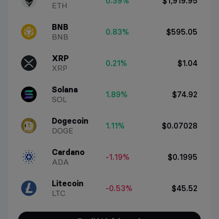
0.39%
$1,919.95
ETH
BNB
0.83%
$595.05
BNB
XRP
0.21%
$1.04
XRP
Solana
1.89%
$74.92
SOL
Dogecoin
1.11%
$0.07028
DOGE
Cardano
-1.19%
$0.1995
ADA
Litecoin
-0.53%
$45.52
LTC