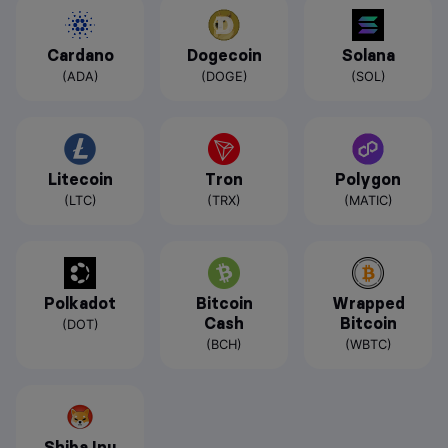
Cardano
Dogecoin
Solana
(ADA)
(DOGE)
(SOL)
Litecoin
Tron
Polygon
(LTC)
(TRX)
(MATIC)
Polkadot
Bitcoin
Wrapped
Cash
Bitcoin
(DOT)
(BCH)
(WBTC)
Shiba Inu