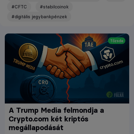
#CFTC
#stabilcoinok
#digitális jegybankpénzek
Tőzsde
A Trump Media felmondja a
Crypto.com két kriptós
megállapodását