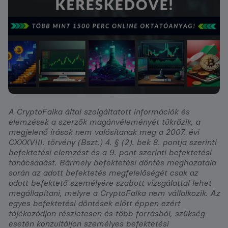
A CryptoFalka által szolgáltatott információk és
elemzések a szerzők magánvéleményét tükrözik, a
megjelenő írások nem valósítanak meg a 2007. évi
CXXXVIII. törvény (Bszt.) 4. § (2). bek 8. pontja szerinti
befektetési elemzést és a 9. pont szerinti befektetési
tanácsadást. Bármely befektetési döntés meghozatala
során az adott befektetés megfelelőségét csak az
adott befektető személyére szabott vizsgálattal lehet
megállapítani, melyre a CryptoFalka nem vállalkozik. Az
egyes befektetési döntések előtt éppen ezért
tájékozódjon részletesen és több forrásból, szükség
esetén konzultáljon személyes befektetési