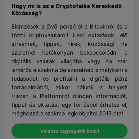
Hogy mi is az a Cryptofalka Kereskedő
Közösség?
Elemzések a jövő pénzéről a Bitcoinról és a
többi kriptovalutáról! Havi oktatások, élő
streamek, tippek, hírek, közösség! Ha
szeretnél hatékonyan bekapcsolódni a
digitális valuták világába vagy ha már
ismerős a szakma de szeretnéd elmélyíteni a
tudásodat és profitálni a digitális pénz
forradalmából, akkor nálunk a helyed!
Hiszen a Platformról minden információt,
tippet és oktatást egy forrásból érhetsz el,
méghozzá a szakma legjobbjaitól 2018 óta!
Válassz tagságaink közül