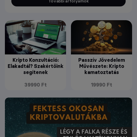
További árfolyamok
Kripto Konzultáció:
Passzív Jövedelem
Elakadtál? Szakértőink
Művészete: Kripto
segítenek
kamatoztatás
39990 Ft
19990 Ft