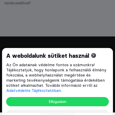
tanácsadóval!
Cryptofalka 2018 óta
A weboldalunk sütiket használ 🍪
Szívünkön viseljük a blokklánc technológia
Az Ön adatainak védelme fontos a számunkra!
népszerűsítését Magyarországon, ezért 2018 óta a
Tájékoztatjuk, hogy honlapunk a felhasználói élmény
Cryptofalka célja, hogy biztosítsa a hazai közösség
fokozása, a webhelyhasználat megértése és
és vállalatok digitális oktatását és fejlődését.
marketing tevékenységeink támogatása érdekében
sütiket alkalmazhat. További információ erről az
Adatvédelmi Tájékoztatóban
.
Oldalak
Elfogadom
Hírek
További lehetőségek