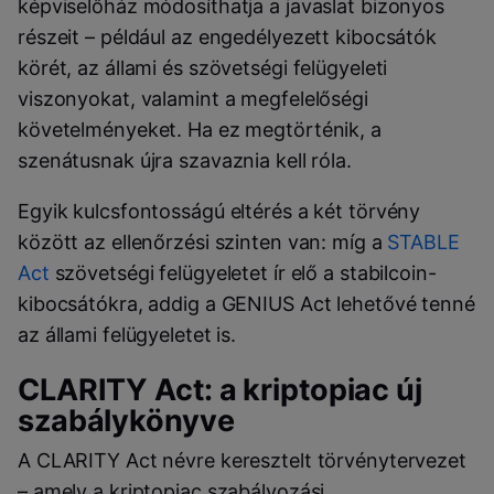
képviselőház módosíthatja a javaslat bizonyos
részeit – például az engedélyezett kibocsátók
körét, az állami és szövetségi felügyeleti
viszonyokat, valamint a megfelelőségi
követelményeket. Ha ez megtörténik, a
szenátusnak újra szavaznia kell róla.
Egyik kulcsfontosságú eltérés a két törvény
között az ellenőrzési szinten van: míg a
STABLE
Act
szövetségi felügyeletet ír elő a stabilcoin-
kibocsátókra, addig a GENIUS Act lehetővé tenné
az állami felügyeletet is.
CLARITY Act: a kriptopiac új
szabálykönyve
A CLARITY Act névre keresztelt törvénytervezet
– amely a kriptopiac szabályozási