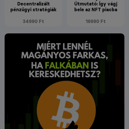
Decentralizált
Útmutató: Így vágj
pénzügyi stratégiák
bele az NFT piacba
34990 Ft
19990 Ft