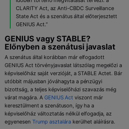
időben történő megvitatását tervezi: a
CLARITY Act, az Anti-CBDC Surveillance
State Act és a szenátus által előterjesztett
GENIUS Act.”
GENIUS vagy STABLE?
Előnyben a szenátusi javaslat
A szenátus által korábban már elfogadott
GENIUS Act törvényjavaslat látszólag megelőzi a
képviselőház saját verzióját, a STABLE Actet. Bár
utóbbit májusban jóváhagyta a pénzügyi
bizottság, a teljes képviselőházi szavazás még
várat magára. A
GENIUS Act
viszont már
keresztülment a szenátuson, így ha a
képviselőház változtatás nélkül elfogadja, az
egyenesen
Trump asztalára
kerülhet aláírásra.