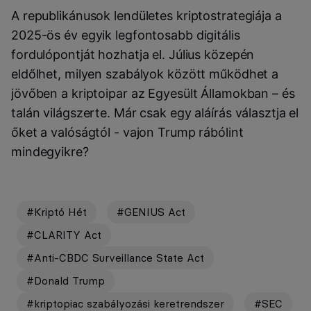
A republikánusok lendületes kriptostrategiája a
2025-ös év egyik legfontosabb digitális
fordulópontját hozhatja el. Július közepén
eldőlhet, milyen szabályok között működhet a
jövőben a kriptoipar az Egyesült Államokban – és
talán világszerte. Már csak egy aláírás választja el
őket a valóságtól - vajon Trump rábólint
mindegyikre?
#Kriptó Hét
#GENIUS Act
#CLARITY Act
#Anti-CBDC Surveillance State Act
#Donald Trump
#kriptopiac szabályozási keretrendszer
#SEC