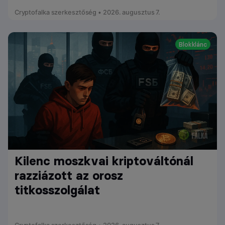
Cryptofalka szerkesztőség • 2026. augusztus 7.
Blokklánc
Kilenc moszkvai kriptováltónál
razziázott az orosz
titkosszolgálat