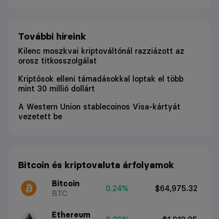
További híreink
Kilenc moszkvai kriptováltónál razziázott az
orosz titkosszolgálat
Kriptósok elleni támadásokkal loptak el több
mint 30 millió dollárt
A Western Union stablecoinos Visa-kártyát
vezetett be
Bitcoin és kriptovaluta árfolyamok
Bitcoin
0.24%
$64,975.32
BTC
Ethereum