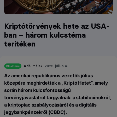
Kriptótörvények hete az USA-
ban – három kulcstéma
terítéken
Adél Málek
2025. július 4.
Blokklánc
Az amerikai republikánus vezetők július
közepére meghirdették a „Kriptó Hetet”, amely
során három kulcsfontosságú
törvényjavaslatról tárgyalnak: a stabilcoinokról,
a kriptopiac szabályozásáról és a digitális
jegybankpénzekről (CBDC).