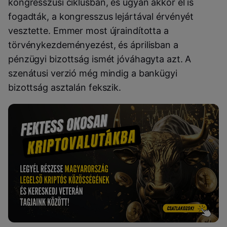
kongresszusi ciklusban, és ugyan akkor el is
fogadták, a kongresszus lejártával érvényét
vesztette. Emmer most újraindította a
törvénykezdeményezést, és áprilisban a
pénzügyi bizottság ismét jóváhagyta azt. A
szenátusi verzió még mindig a bankügyi
bizottság asztalán fekszik.