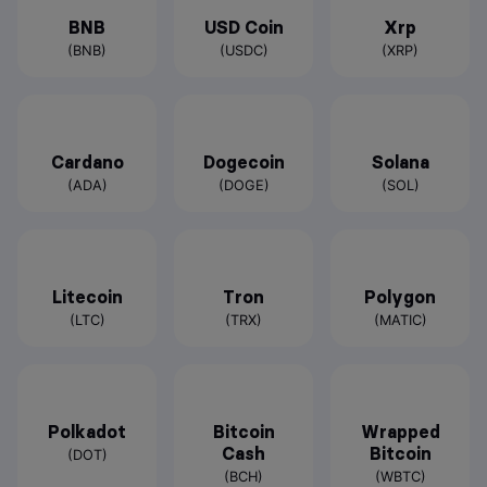
BNB
USD Coin
Xrp
(BNB)
(USDC)
(XRP)
Cardano
Dogecoin
Solana
(ADA)
(DOGE)
(SOL)
Litecoin
Tron
Polygon
(LTC)
(TRX)
(MATIC)
Polkadot
Bitcoin
Wrapped
Cash
Bitcoin
(DOT)
(BCH)
(WBTC)