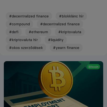
#decentralized finance
#blokklánc hír
#compound
#decentralized finance
#defi
#ethereum
#kriptovaluta
#kriptovaluta hír
#liquidity
#okos szerződések
#yearn finance
Bitcoin