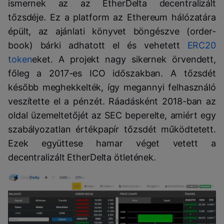
ismernek az az EtherDelta decentralizált
tőzsdéje. Ez a platform az Ethereum hálózatára
épült, az ajánlati könyvet böngészve (order-
book) bárki adhatott el és vehetett
ERC20
token
eket. A projekt nagy sikernek örvendett,
főleg a 2017-es ICO időszakban. A tőzsdét
később meghekkelték, így megannyi felhasználó
veszítette el a pénzét. Ráadásként 2018-ban az
oldal üzemeltetőjét az SEC beperelte, amiért egy
szabályozatlan értékpapír tőzsdét működtetett.
Ezek együttese hamar véget vetett a
decentralizált EtherDelta ötletének.