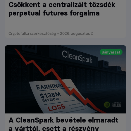
Csökkent a centralizált tőzsdék
perpetual futures forgalma
Cryptofalka szerkesztőség • 2026. augusztus 7.
Bányászat
A CleanSpark bevétele elmaradt
a várttól, esett a részvény