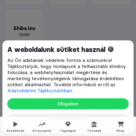
Shiba Inu
(SHIB)
A weboldalunk sütiket használ 🍪
További ismertetők
Az Ön adatainak védelme fontos a számunkra!
Tájékoztatjuk, hogy honlapunk a felhasználói élmény
fokozása, a webhelyhasználat megértése és
marketing tevékenységeink támogatása érdekében
sütiket alkalmazhat. További információ erről az
Adatvédelmi Tájékoztatóban
.
Elfogadom
További lehetőségek
Kezdőknek
Árfolyamok
Tagságok
Tőzsdék
Shop