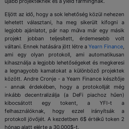
újabb projekteknek és a yield farmingnak.
Eljött az idő, hogy a sok lehetőség közül nehezen
lehetett választani, ha meg sikerült kifogni a
legjobb ajánlatot, pár nap múlva már egy másik
projekt jobban teljesített, érdemesebb volt
váltani. Ennek hatására jött létre a
Yearn Finance
,
ami egy olyan protokoll, ami automatikusan
kihasználja a legjobb lehetőségeket és megkeresi
a legnagyobb kamatokat a különböző projektek
között. Andre Cronje - a Yearn Finance készítője
- annak érdekében, hogy a protokollját még
inkább decentralizálja (a DeFi piachoz hűen)
kibocsátott egy tokent, a YFI-t a
felhasználóknak, hogy ezzel irányítsák a
protokoll jövőjét. A kezdetben 6$ értékű token 2
hónap alatt elérte a 30.000$-t.