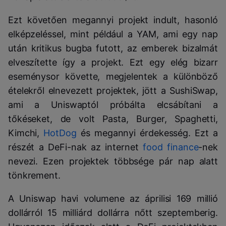
Ezt követően megannyi projekt indult, hasonló
elképzeléssel, mint például a YAM, ami egy nap
után kritikus bugba futott, az emberek bizalmát
elveszítette így a projekt. Ezt egy elég bizarr
eseménysor követte, megjelentek a különböző
ételekről elnevezett projektek, jött a SushiSwap,
ami a Uniswaptól próbálta elcsábítani a
tőkéseket, de volt Pasta, Burger, Spaghetti,
Kimchi,
HotDog
és megannyi érdekesség. Ezt a
részét a DeFi-nak az internet
food finance
-nek
nevezi. Ezen projektek többsége pár nap alatt
tönkrement.
A Uniswap havi volumene az áprilisi 169 millió
dollárról 15 milliárd dollárra nőtt szeptemberig.