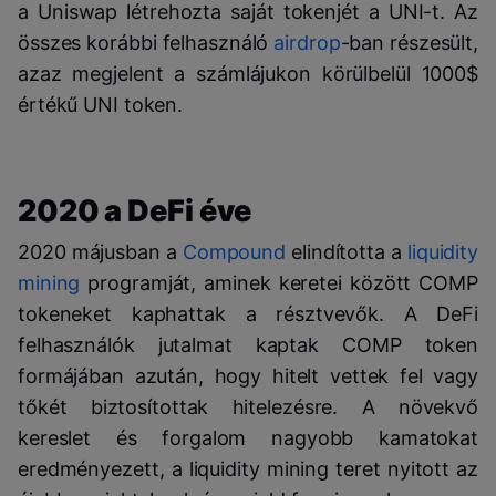
a Uniswap létrehozta saját tokenjét a UNI-t. Az
összes korábbi felhasználó
airdrop
-ban részesült,
azaz megjelent a számlájukon körülbelül 1000$
értékű UNI token.
2020 a DeFi éve
2020 májusban a
Compound
elindította a
liquidity
mining
programját, aminek keretei között COMP
tokeneket kaphattak a résztvevők. A DeFi
felhasználók jutalmat kaptak COMP token
formájában azután, hogy hitelt vettek fel vagy
tőkét biztosítottak hitelezésre. A növekvő
kereslet és forgalom nagyobb kamatokat
eredményezett, a liquidity mining teret nyitott az