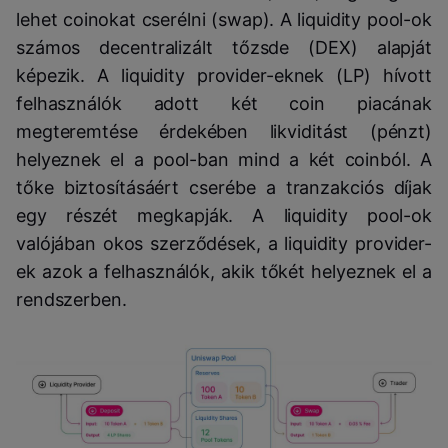
lehet coinokat cserélni (swap). A liquidity pool-ok
számos decentralizált tőzsde (DEX) alapját
képezik. A liquidity provider-eknek (LP) hívott
felhasználók adott két coin piacának
megteremtése érdekében likviditást (pénzt)
helyeznek el a pool-ban mind a két coinból. A
tőke biztosításáért cserébe a tranzakciós díjak
egy részét megkapják. A liquidity pool-ok
valójában okos szerződések, a liquidity provider-
ek azok a felhasználók, akik tőkét helyeznek el a
rendszerben.