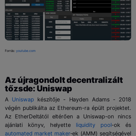
Forrás:
youtube.com
Az újragondolt decentralizált
tőzsde: Uniswap
A
Uniswap
készítője - Hayden Adams - 2018
végén publikálta az Ethereum-ra épült projektet.
Az EtherDeltától eltérően a Uniswap-on nincs
ajánlati könyv, helyette
liquidity pool
-ok és
automated market maker
-ek (AMM) segítségével