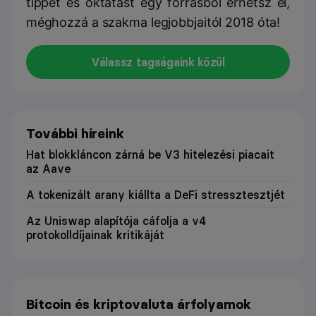
tippet és oktatást egy forrásból érhetsz el,
méghozzá a szakma legjobbjaitól 2018 óta!
Válassz tagságaink közül
További híreink
Hat blokkláncon zárná be V3 hitelezési piacait
az Aave
A tokenizált arany kiállta a DeFi stressztesztjét
Az Uniswap alapítója cáfolja a v4
protokolldíjainak kritikáját
Bitcoin és kriptovaluta árfolyamok