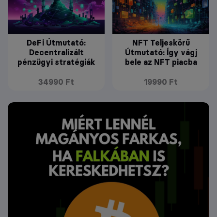
DeFi Útmutató:
NFT Teljeskörű
Decentralizált
Útmutató: Így vágj
pénzügyi stratégiák
bele az NFT piacba
34990 Ft
19990 Ft