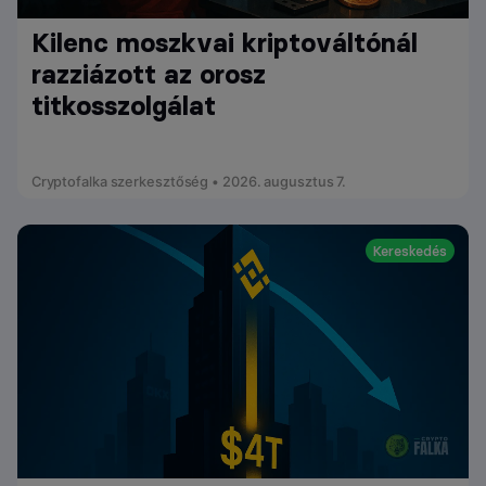
Kilenc moszkvai kriptováltónál
razziázott az orosz
titkosszolgálat
Cryptofalka szerkesztőség • 2026. augusztus 7.
Kereskedés