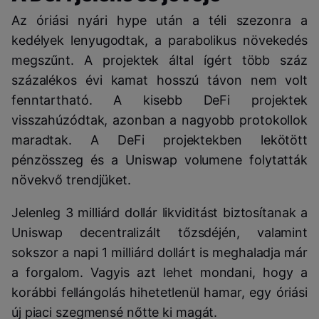
Az óriási nyári hype után a téli szezonra a
kedélyek lenyugodtak, a parabolikus növekedés
megszűnt. A projektek által ígért több száz
százalékos évi kamat hosszú távon nem volt
fenntartható. A kisebb DeFi projektek
visszahúzódtak, azonban a nagyobb protokollok
maradtak. A DeFi projektekben lekötött
pénzösszeg és a Uniswap volumene folytatták
növekvő trendjüket.
Jelenleg 3 milliárd dollár likviditást biztosítanak a
Uniswap decentralizált tőzsdéjén, valamint
sokszor a napi 1 milliárd dollárt is meghaladja már
a forgalom. Vagyis azt lehet mondani, hogy a
korábbi fellángolás hihetetlenül hamar, egy óriási
új piaci szegmensé nőtte ki magát.