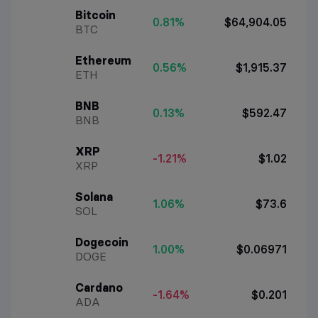
Bitcoin
0.81%
$64,904.05
BTC
Ethereum
0.56%
$1,915.37
ETH
BNB
0.13%
$592.47
BNB
XRP
-1.21%
$1.02
XRP
Solana
1.06%
$73.6
SOL
Dogecoin
1.00%
$0.06971
DOGE
Cardano
-1.64%
$0.201
ADA