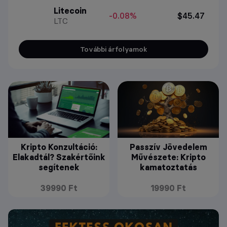
Litecoin
-0.08%
$45.47
LTC
További árfolyamok
Kripto Konzultáció:
Passzív Jövedelem
Elakadtál? Szakértőink
Művészete: Kripto
segítenek
kamatoztatás
39990 Ft
19990 Ft