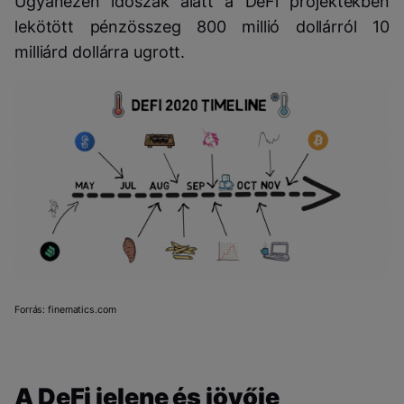
Ugyanezen időszak alatt a DeFi projektekben
lekötött pénzösszeg 800 millió dollárról 10
milliárd dollárra ugrott.
Forrás: finematics.com
A DeFi jelene és jövője