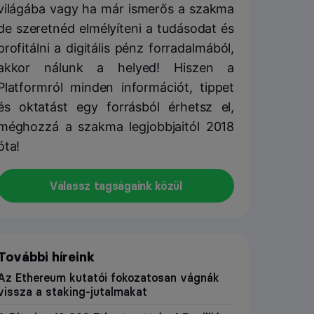
világába vagy ha már ismerős a szakma
de szeretnéd elmélyíteni a tudásodat és
profitálni a digitális pénz forradalmából,
akkor nálunk a helyed! Hiszen a
Platformról minden információt, tippet
és oktatást egy forrásból érhetsz el,
méghozzá a szakma legjobbjaitól 2018
óta!
Válassz tagságaink közül
További híreink
Az Ethereum kutatói fokozatosan vágnák
vissza a staking-jutalmakat