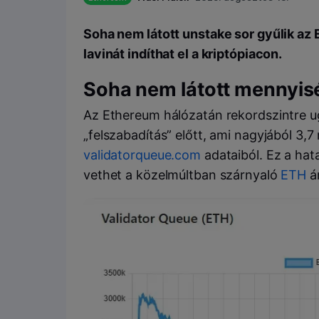
Soha nem látott unstake sor gyűlik az
lavinát indíthat el a kriptópiacon.
Soha nem látott mennyis
Az Ethereum hálózatán rekordszintre ug
„felszabadítás” előtt, ami nagyjából 3,7 mi
validatorqueue.com
adataiból. Ez a ha
vethet a közelmúltban szárnyaló
ETH
á