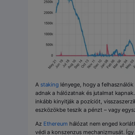
A
staking
lényege, hogy a felhasználók 
adnak a hálózatnak és jutalmat kapnak
inkább kinyitják a pozíciót, visszaszer
eszközökbe teszik a pénzt – vagy egysz
Az
Ethereum
hálózat nem enged korlátl
védi a konszenzus mechanizmusát. Így je