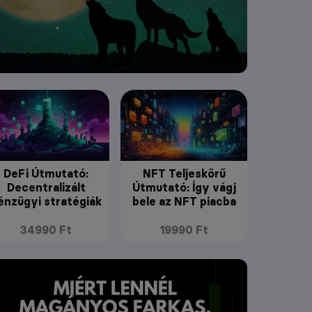
DeFi Útmutató:
NFT Teljeskörű
Decentralizált
Útmutató: Így vágj
énzügyi stratégiák
bele az NFT piacba
34990 Ft
19990 Ft