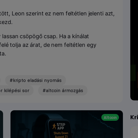
ött, Leon szerint ez nem feltétlen jelenti azt,
kezd.
 lassan csöpögő csap. Ha a kínálat
felé tolja az árat, de nem feltétlen egy
ta.
#kripto eladási nyomás
r kilépési sor
#altcoin ármozgás
Kr
Altcoin