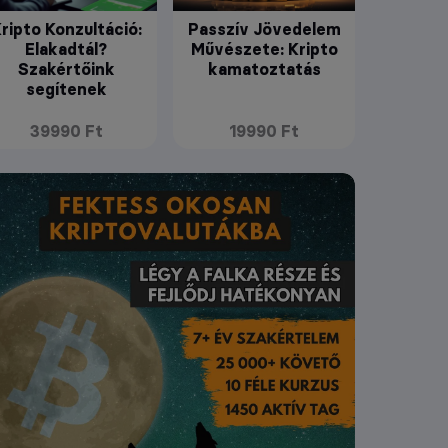
ripto Konzultáció:
Passzív Jövedelem
Elakadtál?
Művészete: Kripto
Szakértőink
kamatoztatás
segítenek
39990 Ft
19990 Ft