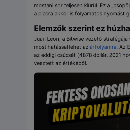
mostani sor teljesen kiürül. Ez a „csöpö
a piacra akkor is folyamatos nyomást g
Elemzők szerint ez húzhat
Juan Leon, a Bitwise vezető stratégája
most hatással lehet az
árfolyamra
. Az 
az eddigi csúcsát (4878 dollár, 2021 n
vesztett az értékéből.