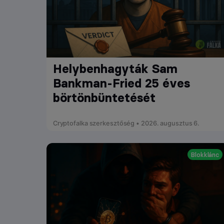
Helybenhagyták Sam
Bankman-Fried 25 éves
börtönbüntetését
Cryptofalka szerkesztőség • 2026. augusztus 6.
Blokklánc