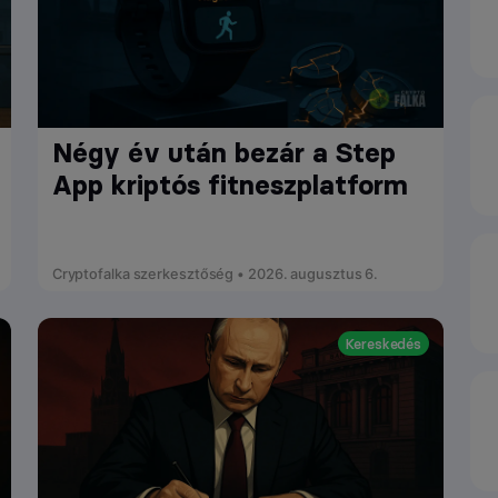
Négy év után bezár a Step
App kriptós fitneszplatform
Cryptofalka szerkesztőség • 2026. augusztus 6.
Kereskedés