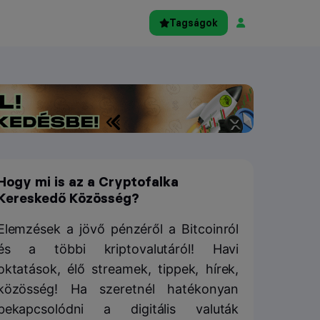
Tagságok
Hogy mi is az a Cryptofalka
Kereskedő Közösség?
Elemzések a jövő pénzéről a Bitcoinról
és a többi kriptovalutáról! Havi
oktatások, élő streamek, tippek, hírek,
közösség! Ha szeretnél hatékonyan
bekapcsolódni a digitális valuták