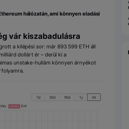
 Ethereum hálózatán, ami könnyen eladási
ég vár kiszabadulásra
rott a kilépési sor: már 893 599 ETH áll
lliárd dollárt ér – derül ki a
talmas unstake-hullám könnyen árnyékot
rfolyamra.