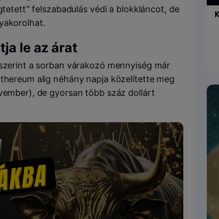
gtetett” felszabadulás védi a blokkláncot, de
K
yakorolhat.
ja le az árat
 szerint a sorban várakozó mennyiség már
Ethereum alig néhány napja közelítette meg
ovember), de gyorsan több száz dollárt