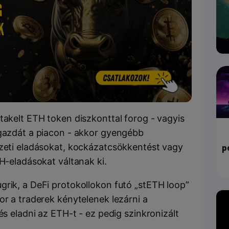
takelt ETH token diszkonttal forog - vagyis
 gazdát a piacon - akkor gyengébb
ezeti eladásokat, kockázatcsökkentést vagy
p
TH-eladásokat váltanak ki.
grik, a DeFi protokollokon futó „stETH loop”
or a traderek kénytelenek lezárni a
és eladni az ETH-t - ez pedig szinkronizált