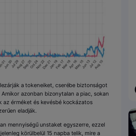
lezárják a tokeneiket, cserébe biztonságot
. Amikor azonban bizonytalan a piac, sokan
zik az érméket és kevésbé kockázatos
erűen eladják.
an mennyiségű unstaket egyszerre, ezzel
lenleg körülbelül 15 napba telik, mire a