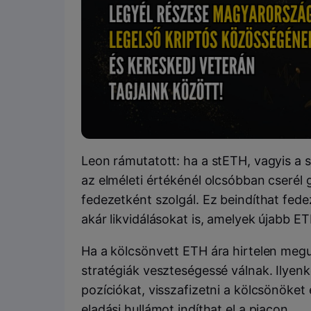
Leon rámutatott: ha a stETH, vagyis a s
az elméleti értékénél olcsóbban cserél
fedezetként szolgál. Ez beindíthat fed
akár likvidálásokat is, amelyek újabb E
Ha a kölcsönvett ETH ára hirtelen megu
stratégiák veszteségessé válnak. Ilyenk
pozíciókat, visszafizetni a kölcsönöket 
eladási hullámot indíthat el a piacon.