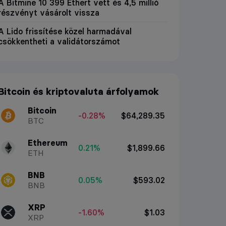
A Bitmine 10 399 Ethert vett és 4,5 millió
részvényt vásárolt vissza
A Lido frissítése közel harmadával
csökkentheti a validátorszámot
Bitcoin és kriptovaluta árfolyamok
Bitcoin
-0.28%
$64,289.35
BTC
Ethereum
0.21%
$1,899.66
ETH
BNB
0.05%
$593.02
BNB
XRP
-1.60%
$1.03
XRP