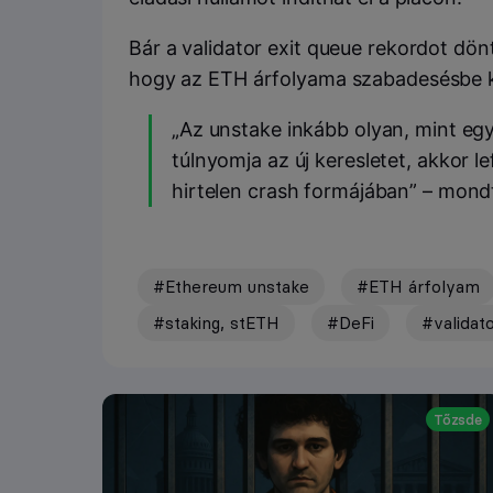
Bár a validator exit queue rekordot dönt
hogy az ETH árfolyama szabadesésbe 
„Az unstake inkább olyan, mint egy
túlnyomja az új keresletet, akkor le
hirtelen crash formájában” – mond
#Ethereum unstake
#ETH árfolyam
#staking, stETH
#DeFi
#validato
Tőzsde