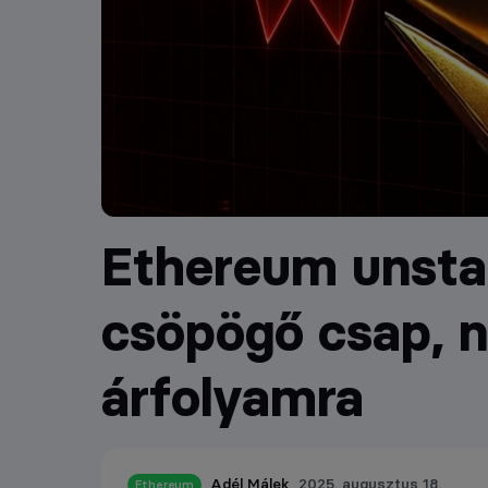
Ethereum unstak
csöpögő csap, 
árfolyamra
Adél Málek
2025. augusztus 18.
Ethereum