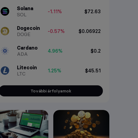
Solana
-1.11%
$72.63
SOL
Dogecoin
-0.57%
$0.06922
DOGE
Cardano
4.96%
$0.2
ADA
Litecoin
1.25%
$45.51
LTC
További árfolyamok