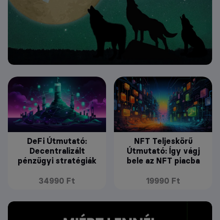
DeFi Útmutató:
NFT Teljeskörű
Decentralizált
Útmutató: Így vágj
pénzügyi stratégiák
bele az NFT piacba
34990 Ft
19990 Ft