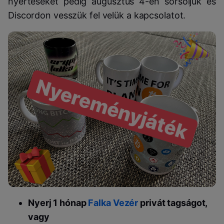
nyerteseket pedig augusztus 4-én sorsoljuk és
Discordon vesszük fel velük a kapcsolatot.
Nyerj
1 hónap
Falka Vezér
privát tagságot,
vagy