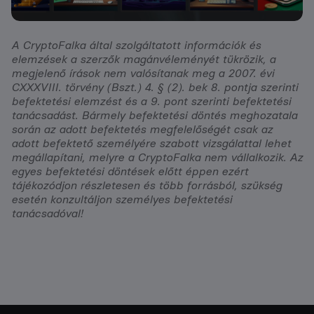
A CryptoFalka által szolgáltatott információk és
elemzések a szerzők magánvéleményét tükrözik, a
megjelenő írások nem valósítanak meg a 2007. évi
CXXXVIII. törvény (Bszt.) 4. § (2). bek 8. pontja szerinti
befektetési elemzést és a 9. pont szerinti befektetési
tanácsadást. Bármely befektetési döntés meghozatala
során az adott befektetés megfelelőségét csak az
adott befektető személyére szabott vizsgálattal lehet
megállapítani, melyre a CryptoFalka nem vállalkozik. Az
egyes befektetési döntések előtt éppen ezért
tájékozódjon részletesen és több forrásból, szükség
esetén konzultáljon személyes befektetési
tanácsadóval!