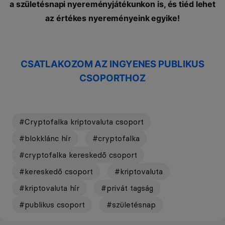
a születésnapi nyereményjátékunkon is, és tiéd lehet
az értékes nyereményeink egyike!
CSATLAKOZOM AZ INGYENES PUBLIKUS
CSOPORTHOZ
#Cryptofalka kriptovaluta csoport
#blokklánc hír
#cryptofalka
#cryptofalka kereskedő csoport
#kereskedő csoport
#kriptovaluta
#kriptovaluta hír
#privát tagság
#publikus csoport
#születésnap