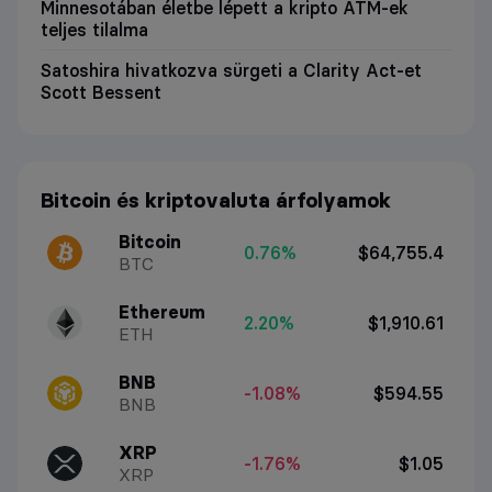
Minnesotában életbe lépett a kripto ATM-ek
teljes tilalma
Satoshira hivatkozva sürgeti a Clarity Act-et
Scott Bessent
Bitcoin és kriptovaluta árfolyamok
Bitcoin
0.76%
$64,755.4
BTC
Ethereum
2.20%
$1,910.61
ETH
BNB
-1.08%
$594.55
BNB
XRP
-1.76%
$1.05
XRP