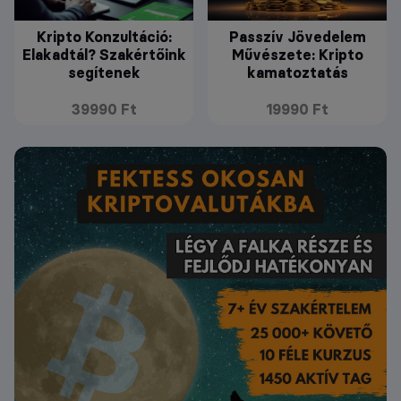
Kripto Konzultáció:
Passzív Jövedelem
Elakadtál? Szakértőink
Művészete: Kripto
segítenek
kamatoztatás
39990 Ft
19990 Ft