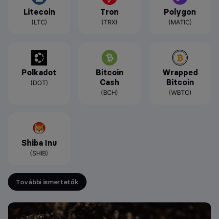
Litecoin
Tron
Polygon
(LTC)
(TRX)
(MATIC)
Polkadot
Bitcoin
Wrapped
Cash
Bitcoin
(DOT)
(BCH)
(WBTC)
Shiba Inu
(SHIB)
További ismertetők