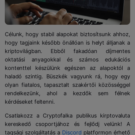
Célunk, hogy stabil alapokat biztosítsunk ahhoz,
hogy tagjaink később önállóan is helyt álljanak a
kriptovilágban. Ebből fakadóan díjmentes
oktatási anyagokkal és számos edukációs
kontenttel készülünk egészen az alapoktól a
haladó szintig. Büszkék vagyunk rá, hogy egy
olyan fiatalos, tapasztalt szakértői közösséggel
rendelkezünk, ahol a kezdők sem félnek
kérdéseket feltenni.
Csatlakozz a Cryptofalka publikus kirptovaluta
kereskedő csoportjához és fejlődj velünk! A
tagsági szolgáltatás a
Discord
platformon érhető