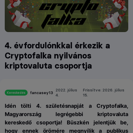
4. évfordulónkkal érkezik a
Cryptofalka nyilvános
kriptovaluta csoportja
2022. július
Frissítve: 2026. július
fancasey13
Kereskedés
4.
15.
Idén tölti 4. születésnapját a Cryptofalka,
Magyarország legrégebbi kriptovaluta
kereskedő csoportja! Büszkén jelentjük be,
hogy ennek örömére megnyílik a publikus