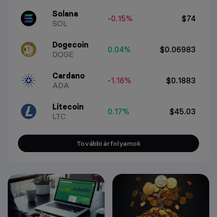
Solana
-0.15%
$74
SOL
Dogecoin
0.04%
$0.06983
DOGE
Cardano
-1.16%
$0.1883
ADA
Litecoin
0.17%
$45.03
LTC
További árfolyamok