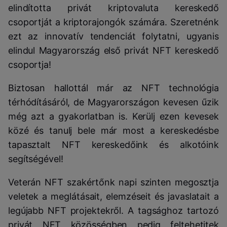
elindította privát kriptovaluta kereskedő
csoportját a kriptorajongók számára. Szeretnénk
ezt az innovatív tendenciát folytatni, ugyanis
elindul Magyarország első privát NFT kereskedő
csoportja!
Biztosan hallottál már az NFT technológia
térhódításáról, de Magyarországon kevesen űzik
még azt a gyakorlatban is. Kerülj ezen kevesek
közé és tanulj bele már most a kereskedésbe
tapasztalt NFT kereskedőink és alkotóink
segítségével!
Veterán NFT szakértőnk napi szinten megosztja
veletek a meglátásait, elemzéseit és javaslatait a
legújabb NFT projektekről. A tagsághoz tartozó
privát NFT közösségben pedig feltehetitek