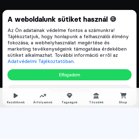
Cryptofalka 2018 óta
A weboldalunk sütiket használ 🍪
Szívünkön viseljük a blokklánc technológia
Az Ön adatainak védelme fontos a számunkra!
népszerűsítését Magyarországon, ezért 2018 óta a
Tájékoztatjuk, hogy honlapunk a felhasználói élmény
Cryptofalka célja, hogy biztosítsa a hazai közösség
fokozása, a webhelyhasználat megértése és
és vállalatok digitális oktatását és fejlődését.
marketing tevékenységeink támogatása érdekében
sütiket alkalmazhat. További információ erről az
Adatvédelmi Tájékoztatóban
.
Oldalak
Elfogadom
Hírek
További lehetőségek
Árfolyamok
Rólunk
Kezdőknek
Árfolyamok
Tagságok
Tőzsdék
Shop
Karrier
Media
Oktatás