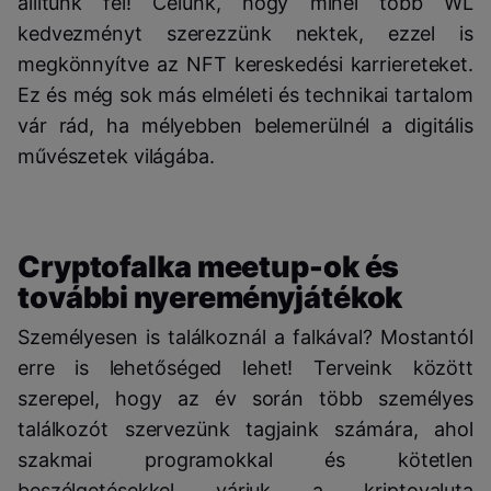
állítunk fel! Célunk, hogy minél több WL
kedvezményt szerezzünk nektek, ezzel is
megkönnyítve az NFT kereskedési karriereteket.
Ez és még sok más elméleti és technikai tartalom
vár rád, ha mélyebben belemerülnél a digitális
művészetek világába.
Cryptofalka meetup-ok és
további nyereményjátékok
Személyesen is találkoznál a falkával? Mostantól
erre is lehetőséged lehet! Terveink között
szerepel, hogy az év során több személyes
találkozót szervezünk tagjaink számára, ahol
szakmai programokkal és kötetlen
beszélgetésekkel várjuk a kriptovaluta