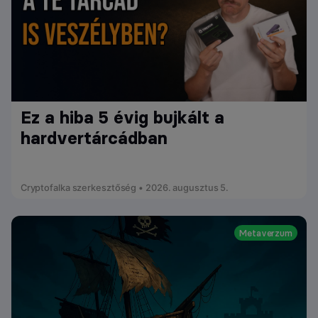
Ez a hiba 5 évig bujkált a
hardvertárcádban
Cryptofalka szerkesztőség • 2026. augusztus 5.
Metaverzum