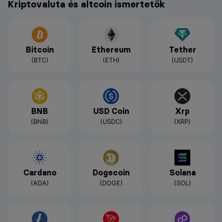
Kriptovaluta és altcoin ismertetők
Bitcoin
Ethereum
Tether
(BTC)
(ETH)
(USDT)
BNB
USD Coin
Xrp
(BNB)
(USDC)
(XRP)
Cardano
Dogecoin
Solana
(ADA)
(DOGE)
(SOL)