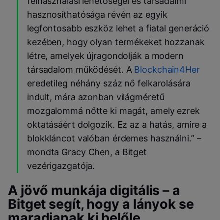
felhasználási lehetőségei és társadalmi
hasznosíthatósága révén az egyik
legfontosabb eszköz lehet a fiatal generáció
kezében, hogy olyan termékeket hozzanak
létre, amelyek újragondolják a modern
társadalom működését. A
Blockchain4Her
eredetileg néhány száz nő felkarolására
indult, mára azonban világméretű
mozgalommá nőtte ki magát, amely ezrek
oktatásáért dolgozik. Ez az a hatás, amire a
blokkláncot valóban érdemes használni.” –
mondta Gracy Chen, a Bitget
vezérigazgatója.
A jövő munkája digitális – a
Bitget segít, hogy a lányok se
maradjanak ki belőle