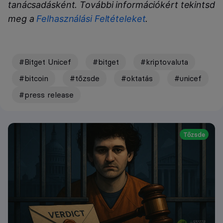
tanácsadásként. További információkért tekintsd
meg a
Felhasználási Feltételeket
.
#Bitget Unicef
#bitget
#kriptovaluta
#bitcoin
#tőzsde
#oktatás
#unicef
#press release
Tőzsde