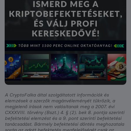
A CryptoFalka által szolgáltatott információk és
elemzések a szerzők magánvéleményét tükrözik, a
megjelenő írások nem valósítanak meg a 2007. évi
CXXXVIII. törvény (Bszt.) 4. § (2). bek 8. pontja szerinti
befektetési elemzést és a 9. pont szerinti befektetési
tanácsadást. Bármely befektetési döntés meghozatala
során az adott befektetés megfelelőségét csak az