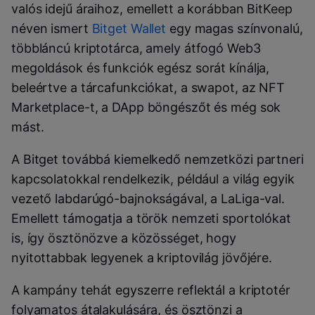
valós idejű áraihoz, emellett a
korábban BitKeep
néven ismert
Bitget Wallet
egy magas színvonalú,
többláncú kriptotárca, amely átfogó Web3
megoldások és funkciók egész sorát kínálja,
beleértve a tárcafunkciókat, a swapot, az NFT
Marketplace-t, a DApp böngészőt és még sok
mást.
A Bitget továbbá kiemelkedő nemzetközi partneri
kapcsolatokkal rendelkezik, például a világ egyik
vezető labdarúgó-bajnokságával, a LaLiga-val.
Emellett támogatja a török nemzeti sportolókat
is, így ösztönözve a közösséget, hogy
nyitottabbak legyenek a kriptovilág jövőjére.
A kampány tehát egyszerre reflektál a kriptotér
folyamatos átalakulására, és ösztönzi a