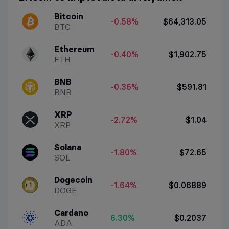
Bitcoin
-0.58%
$64,313.05
BTC
Ethereum
-0.40%
$1,902.75
ETH
BNB
-0.36%
$591.81
BNB
XRP
-2.72%
$1.04
XRP
Solana
-1.80%
$72.65
SOL
Dogecoin
-1.64%
$0.06889
DOGE
Cardano
6.30%
$0.2037
ADA