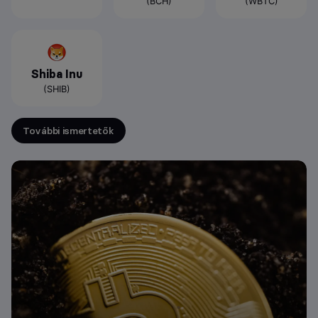
(BCH)
(WBTC)
Shiba Inu
(SHIB)
További ismertetők