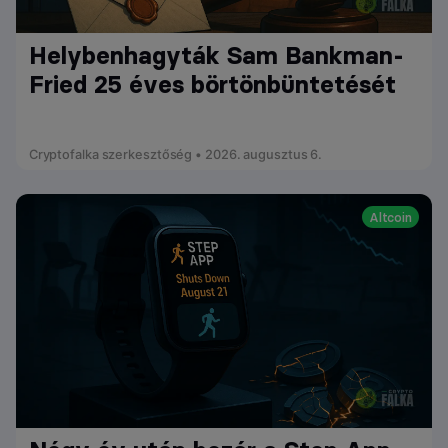
Helybenhagyták Sam Bankman-
Fried 25 éves börtönbüntetését
Cryptofalka szerkesztőség • 2026. augusztus 6.
Altcoin