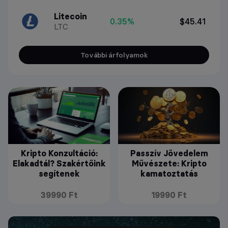
Litecoin
0.35%
$45.41
LTC
További árfolyamok
Kripto Konzultáció:
Passzív Jövedelem
Elakadtál? Szakértőink
Művészete: Kripto
segítenek
kamatoztatás
39990 Ft
19990 Ft