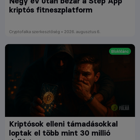
Négy év után bezár a Step App
kriptós fitneszplatform
Cryptofalka szerkesztőség • 2026. augusztus 6.
Blokklánc
Kriptósok elleni támadásokkal
loptak el több mint 30 millió