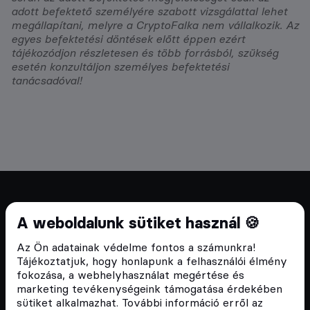
adott befektető személyére szabott vizsgálattal lehet
megállapítani, melyre a CryptoFalka nem vállalkozik. Az
egyes befektetési döntések előtt éppen ezért
tájékozódjon részletesen és több forrásból, szükség
esetén konzultáljon személyes befektetési
tanácsadóval!
Cryptofalka 2018 óta
A weboldalunk sütiket használ 🍪
Szívünkön viseljük a blokklánc technológia
Az Ön adatainak védelme fontos a számunkra!
népszerűsítését Magyarországon, ezért 2018 óta a
Tájékoztatjuk, hogy honlapunk a felhasználói élmény
Cryptofalka célja, hogy biztosítsa a hazai közösség
fokozása, a webhelyhasználat megértése és
és vállalatok digitális oktatását és fejlődését.
marketing tevékenységeink támogatása érdekében
sütiket alkalmazhat. További információ erről az