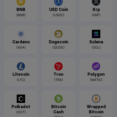
BNB
USD Coin
Xrp
(BNB)
(USDC)
(XRP)
Cardano
Dogecoin
Solana
(ADA)
(DOGE)
(SOL)
Litecoin
Tron
Polygon
(LTC)
(TRX)
(MATIC)
Polkadot
Bitcoin
Wrapped
Cash
Bitcoin
(DOT)