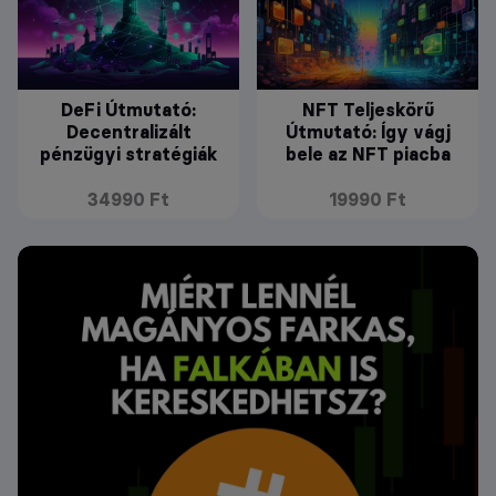
DeFi Útmutató:
NFT Teljeskörű
Decentralizált
Útmutató: Így vágj
pénzügyi stratégiák
bele az NFT piacba
34990 Ft
19990 Ft