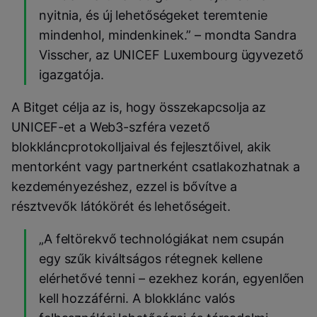
nyitnia, és új lehetőségeket teremtenie
mindenhol, mindenkinek.” – mondta Sandra
Visscher, az UNICEF Luxembourg ügyvezető
igazgatója.
A Bitget célja az is, hogy összekapcsolja az
UNICEF-et a Web3-szféra vezető
blokkláncprotokolljaival és fejlesztőivel, akik
mentorként vagy partnerként csatlakozhatnak a
kezdeményezéshez, ezzel is bővítve a
résztvevők látókörét és lehetőségeit.
„A feltörekvő technológiákat nem csupán
egy szűk kiváltságos rétegnek kellene
elérhetővé tenni – ezekhez korán, egyenlően
kell hozzáférni. A blokklánc valós