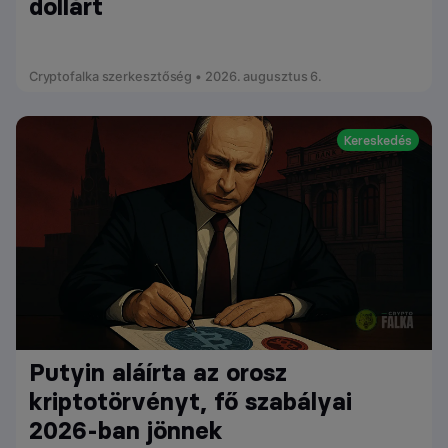
dollárt
Cryptofalka szerkesztőség • 2026. augusztus 6.
Kereskedés
Putyin aláírta az orosz
kriptotörvényt, fő szabályai
2026-ban jönnek