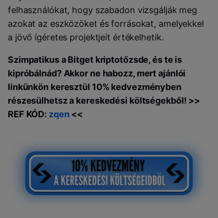
felhasználókat, hogy szabadon vizsgálják meg
azokat az eszközöket és forrásokat, amelyekkel
a jövő ígéretes projektjeit értékelhetik.
Szimpatikus a Bitget kriptotőzsde, és te is
kipróbálnád? Akkor ne habozz, mert ajánlói
linkünkön keresztül 10% kedvezményben
részesülhetsz a kereskedési költségekből! >>
REF KÓD:
zqen
<<