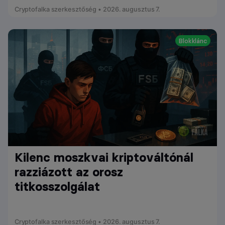
Cryptofalka szerkesztőség • 2026. augusztus 7.
Blokklánc
Kilenc moszkvai kriptováltónál
razziázott az orosz
titkosszolgálat
Cryptofalka szerkesztőség • 2026. augusztus 7.