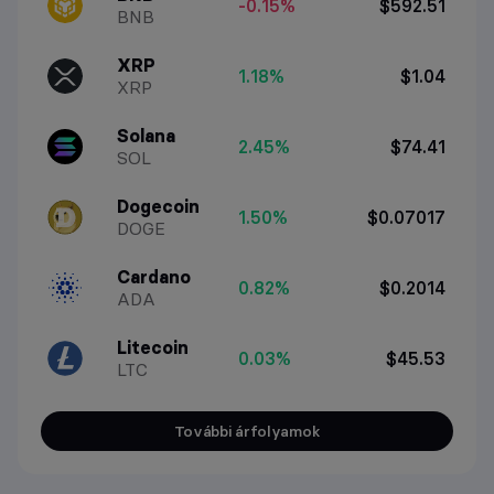
-0.15%
$592.51
BNB
XRP
1.18%
$1.04
XRP
Solana
2.45%
$74.41
SOL
Dogecoin
1.50%
$0.07017
DOGE
Cardano
0.82%
$0.2014
ADA
Litecoin
0.03%
$45.53
LTC
További árfolyamok