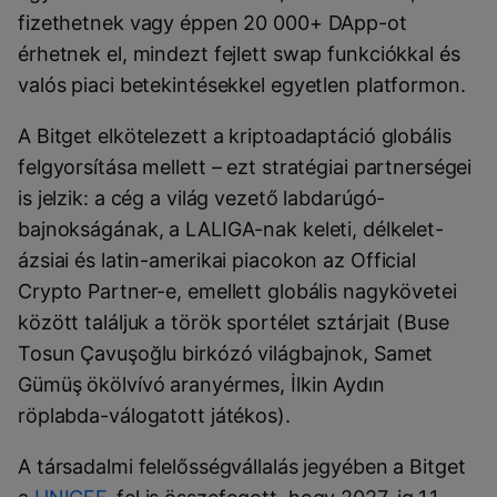
fizethetnek vagy éppen 20 000+ DApp-ot
érhetnek el, mindezt fejlett swap funkciókkal és
valós piaci betekintésekkel egyetlen platformon.
A Bitget elkötelezett a kriptoadaptáció globális
felgyorsítása mellett – ezt stratégiai partnerségei
is jelzik: a cég a világ vezető labdarúgó-
bajnokságának, a LALIGA-nak keleti, délkelet-
ázsiai és latin-amerikai piacokon az Official
Crypto Partner-e, emellett globális nagykövetei
között találjuk a török sportélet sztárjait (Buse
Tosun Çavuşoğlu birkózó világbajnok, Samet
Gümüş ökölvívó aranyérmes, İlkin Aydın
röplabda-válogatott játékos).
A társadalmi felelősségvállalás jegyében a Bitget