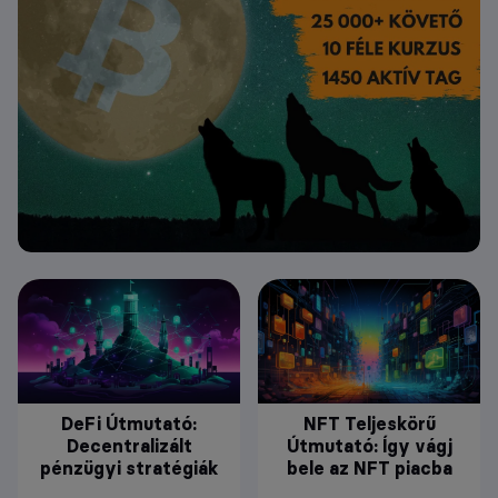
DeFi Útmutató:
NFT Teljeskörű
Decentralizált
Útmutató: Így vágj
pénzügyi stratégiák
bele az NFT piacba