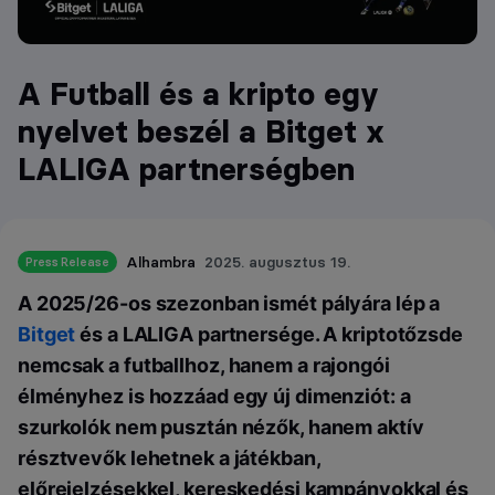
A Futball és a kripto egy
nyelvet beszél a Bitget x
LALIGA partnerségben
Alhambra
2025. augusztus 19.
Press Release
A 2025/26-os szezonban ismét pályára lép a
Bitget
és a LALIGA partnersége. A kriptotőzsde
nemcsak a futballhoz, hanem a rajongói
élményhez is hozzáad egy új dimenziót: a
szurkolók nem pusztán nézők, hanem aktív
résztvevők lehetnek a játékban,
előrejelzésekkel, kereskedési kampányokkal és