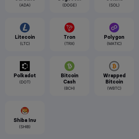
(ADA)
(DOGE)
(SOL)
Litecoin
Tron
Polygon
(LTC)
(TRX)
(MATIC)
Polkadot
Bitcoin
Wrapped
Cash
Bitcoin
(DOT)
(BCH)
(WBTC)
Shiba Inu
(SHIB)