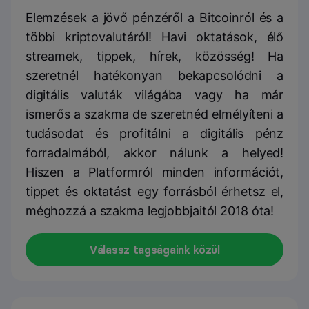
Elemzések a jövő pénzéről a Bitcoinról és a
többi kriptovalutáról! Havi oktatások, élő
streamek, tippek, hírek, közösség! Ha
szeretnél hatékonyan bekapcsolódni a
digitális valuták világába vagy ha már
ismerős a szakma de szeretnéd elmélyíteni a
tudásodat és profitálni a digitális pénz
forradalmából, akkor nálunk a helyed!
Hiszen a Platformról minden információt,
tippet és oktatást egy forrásból érhetsz el,
méghozzá a szakma legjobbjaitól 2018 óta!
Válassz tagságaink közül