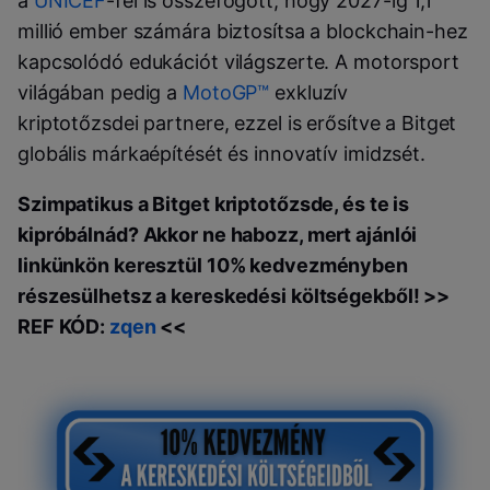
a
UNICEF
-fel is összefogott, hogy 2027-ig 1,1
millió ember számára biztosítsa a blockchain-hez
kapcsolódó edukációt világszerte. A motorsport
világában pedig a
MotoGP™
exkluzív
kriptotőzsdei partnere, ezzel is erősítve a Bitget
globális márkaépítését és innovatív imidzsét.
Szimpatikus a Bitget kriptotőzsde, és te is
kipróbálnád? Akkor ne habozz, mert ajánlói
linkünkön keresztül 10% kedvezményben
részesülhetsz a kereskedési költségekből! >>
REF KÓD:
zqen
<<