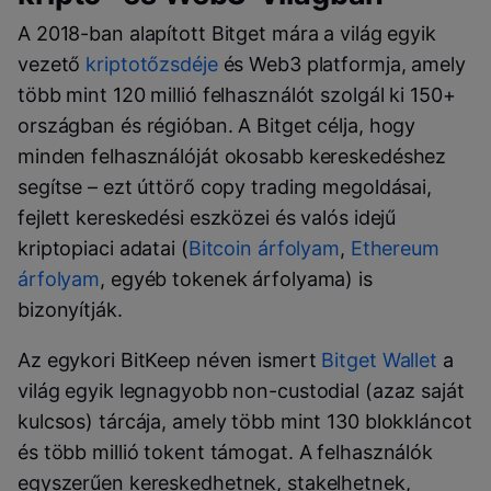
A 2018-ban alapított Bitget mára a világ egyik
vezető
kriptotőzsdéje
és Web3 platformja, amely
több mint 120 millió felhasználót szolgál ki 150+
országban és régióban. A Bitget célja, hogy
minden felhasználóját okosabb kereskedéshez
segítse – ezt úttörő copy trading megoldásai,
fejlett kereskedési eszközei és valós idejű
kriptopiaci adatai (
Bitcoin árfolyam
,
Ethereum
árfolyam
, egyéb tokenek árfolyama) is
bizonyítják.
Az egykori BitKeep néven ismert
Bitget Wallet
a
világ egyik legnagyobb non-custodial (azaz saját
kulcsos) tárcája, amely több mint 130 blokkláncot
és több millió tokent támogat. A felhasználók
egyszerűen kereskedhetnek, stakelhetnek,