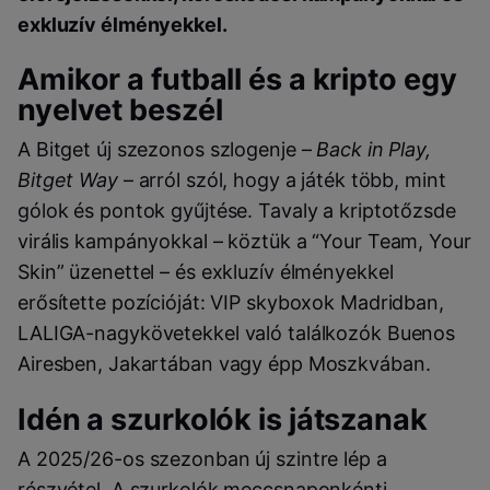
exkluzív élményekkel.
Amikor a futball és a kripto egy
nyelvet beszél
A Bitget új szezonos szlogenje –
Back in Play,
Bitget Way
– arról szól, hogy a játék több, mint
gólok és pontok gyűjtése. Tavaly a kriptotőzsde
virális kampányokkal – köztük a “Your Team, Your
Skin” üzenettel – és exkluzív élményekkel
erősítette pozícióját: VIP skyboxok Madridban,
LALIGA-nagykövetekkel való találkozók Buenos
Airesben, Jakartában vagy épp Moszkvában.
Idén a szurkolók is játszanak
A 2025/26-os szezonban új szintre lép a
részvétel. A szurkolók meccsnaponkénti