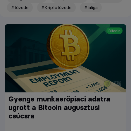
#tőzsde
#Kriptotőzsde
#laliga
Bitcoin
Gyenge munkaerőpiaci adatra
ugrott a Bitcoin augusztusi
csúcsra