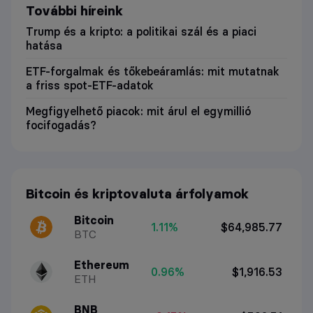
További híreink
Trump és a kripto: a politikai szál és a piaci
hatása
ETF-forgalmak és tőkebeáramlás: mit mutatnak
a friss spot-ETF-adatok
Megfigyelhető piacok: mit árul el egymillió
focifogadás?
Bitcoin és kriptovaluta árfolyamok
Bitcoin
1.11%
$64,985.77
BTC
Ethereum
0.96%
$1,916.53
ETH
BNB