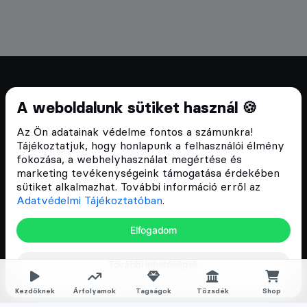
Cryptofalka 2018 óta
A weboldalunk sütiket használ 🍪
Szívünkön viseljük a blokklánc technológia
Az Ön adatainak védelme fontos a számunkra!
népszerűsítését Magyarországon, ezért 2018 óta a
Tájékoztatjuk, hogy honlapunk a felhasználói élmény
Cryptofalka célja, hogy biztosítsa a hazai közösség
fokozása, a webhelyhasználat megértése és
és vállalatok digitális oktatását és fejlődését.
marketing tevékenységeink támogatása érdekében
sütiket alkalmazhat. További információ erről az
Adatvédelmi Tájékoztatóban
.
Oldalak
Elfogadom
Hírek
További lehetőségek
Árfolyamok
Rólunk
Kezdőknek
Árfolyamok
Tagságok
Tőzsdék
Shop