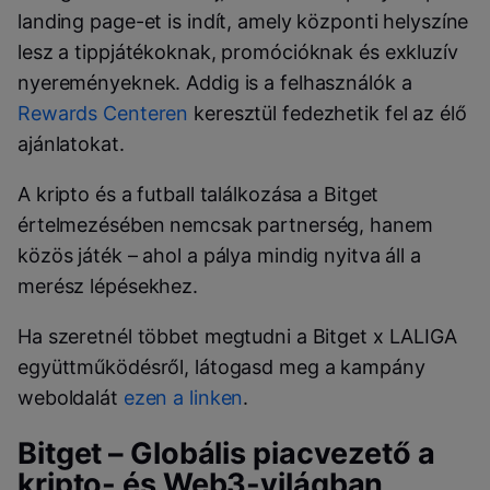
landing page-et is indít, amely központi helyszíne
lesz a tippjátékoknak, promócióknak és exkluzív
nyereményeknek. Addig is a felhasználók a
Rewards Centeren
keresztül fedezhetik fel az élő
ajánlatokat.
A kripto és a futball találkozása a Bitget
értelmezésében nemcsak partnerség, hanem
közös játék – ahol a pálya mindig nyitva áll a
merész lépésekhez.
Ha szeretnél többet megtudni a Bitget x LALIGA
együttműködésről, látogasd meg a kampány
weboldalát
ezen a linken
.
Bitget – Globális piacvezető a
kripto- és Web3-világban