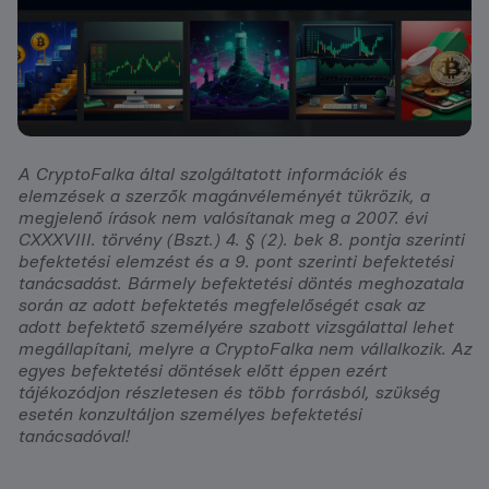
A CryptoFalka által szolgáltatott információk és
elemzések a szerzők magánvéleményét tükrözik, a
megjelenő írások nem valósítanak meg a 2007. évi
CXXXVIII. törvény (Bszt.) 4. § (2). bek 8. pontja szerinti
befektetési elemzést és a 9. pont szerinti befektetési
tanácsadást. Bármely befektetési döntés meghozatala
során az adott befektetés megfelelőségét csak az
adott befektető személyére szabott vizsgálattal lehet
megállapítani, melyre a CryptoFalka nem vállalkozik. Az
egyes befektetési döntések előtt éppen ezért
tájékozódjon részletesen és több forrásból, szükség
esetén konzultáljon személyes befektetési
tanácsadóval!